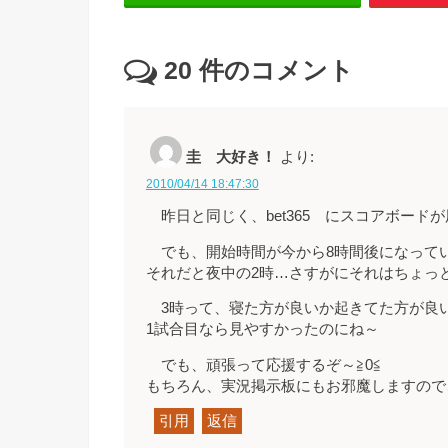
20
件のコメント
圭 大好き！
より:
2010/04/14 18:47:30
昨日と同じく、bet365 にスコアボード
でも、開始時間が今から8時間後になって
それだと夜中の2時…さすがにそれはちょっと
3時って、寝た方が良いか起きてた方が良
1試合目なら見やすかったのにね～
でも、頑張って応援するぞ～≧0≦
もちろん、実況掲示板にもお邪魔しますので、
引用
返信