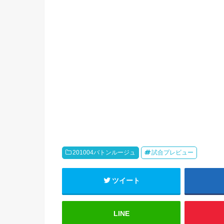
201004バトンルージュ
試合プレビュー
ツイート
LINE