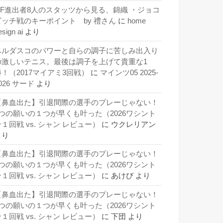
QF進出者8人のスタッツから見る、錦織 ・ジョコ
ビッチ戦のキーポイント by 禮さん
に
home
esign ai
より
ベルダスコのパワーと自らの調子に苦しみ出入り
の激しいテニス。最後は調子を上げて貴重な1
勝！（2017マイアミ3回戦）
に
マインツ05 2025-
026 サード
より
【鼻血出た】引退間際の選手のプレーじゃない！
3つの願いの１つが早くも叶った（2026ワシント
１回戦 vs. シャン レビュー）
に
ウクレリアン
より
【鼻血出た】引退間際の選手のプレーじゃない！
3つの願いの１つが早くも叶った（2026ワシント
１回戦 vs. シャン レビュー）
に
あけび
より
【鼻血出た】引退間際の選手のプレーじゃない！
3つの願いの１つが早くも叶った（2026ワシント
１回戦 vs. シャン レビュー）
に
下団
より