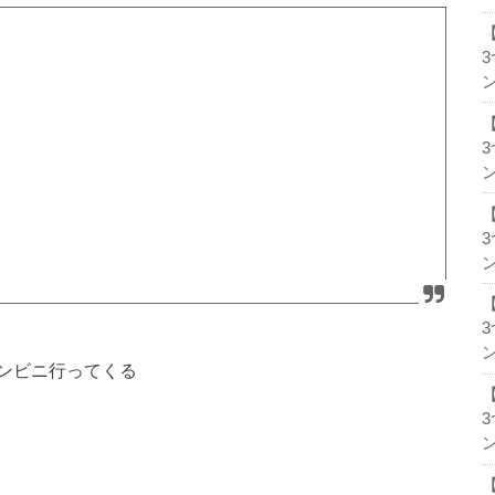
ン
ン
ン
ン
ンビニ行ってくる
ン