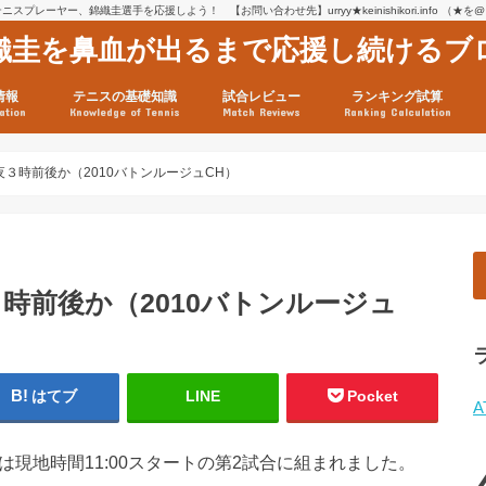
スプレーヤー、錦織圭選手を応援しよう！ 【お問い合わせ先】urryy★keinishikori.info （★
織圭を鼻血が出るまで応援し続けるブ
情報
テニスの基礎知識
試合レビュー
ランキング試算
ation
Knowledge of Tennis
Match Reviews
Ranking Calculation
ssage
ロフィール
績
グ推移
連グッズ
試合まとめ（2025年1月16
リスト（2021年8月10日時
ツアーの構造
ATPツアー ポイント表
テニス情報入手法
３時前後か（2010バトンルージュCH）
時前後か（2010バトンルージュ
はてブ
LINE
Pocket
A
am戦は現地時間11:00スタートの第2試合に組まれました。