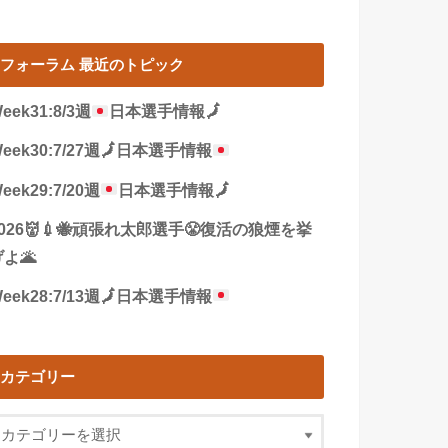
フォーラム 最近のトピック
eek31:8/3週
日本選手情報
🗾
eek30:7/27週
🗾
日本選手情報
eek29:7/20週
日本選手情報
🗾
2026👹💉🐝頑張れ太郎選手😤復活の狼煙を挙
よ🌋
eek28:7/13週
🗾
日本選手情報
カテゴリー