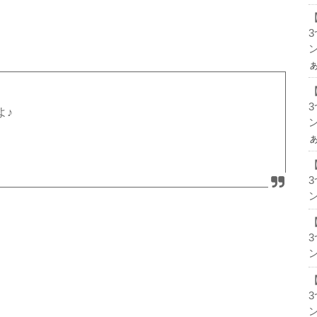
ン
よ♪
ン
ン
ン
ン