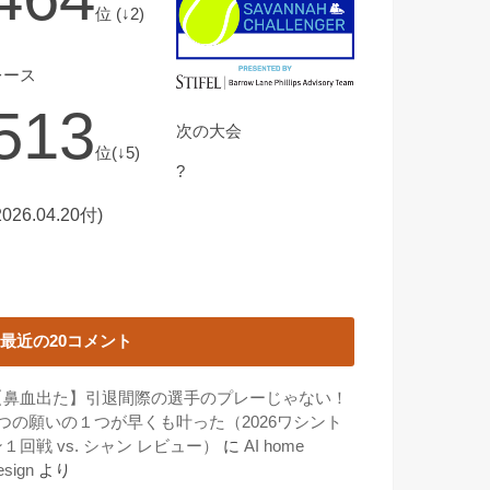
位 (↓2)
レース
513
次の大会
位(↓5)
?
2026.04.20付)
最近の20コメント
【鼻血出た】引退間際の選手のプレーじゃない！
3つの願いの１つが早くも叶った（2026ワシント
１回戦 vs. シャン レビュー）
に
AI home
esign
より