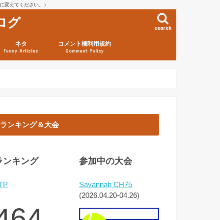
を@に変えてください。）
ログ
search
ネタ
コメント欄利用規約
Funny Articles
Comment Policy
ランキング＆大会
ランキング
参加中の大会
TP
Savannah CH75
(2026.04.20-04.26)
464