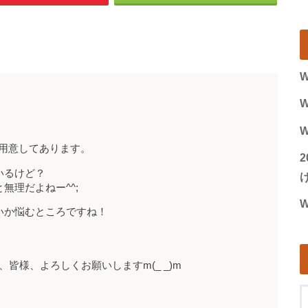
W
W
W
が用意してあります。
いるけど？
げ
無理だよねー^^;
W
いか悩むところですね！
皆様、よろしくお願いしますm(_ _)m