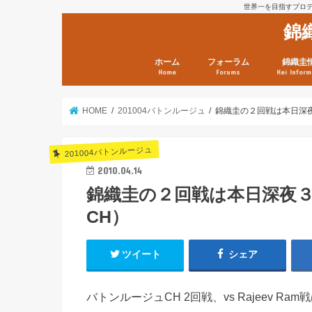
世界一を目指すプロテニ
錦
ホーム
フォーラム
錦織圭
Home
Forums
Kei Inform
日本選手情報
鼻血ブログラボ
鼻血ブログ分析班
Kei’s Me
錦織圭プ
錦織圭 戦
ランキン
錦織圭関
鼻血が出た
次は見とけ
日現在）
点）
HOME
201004バトンルージュ
錦織圭の２回戦は本日深夜
201004バトンルージュ
2010.04.14
錦織圭の２回戦は本日深夜３
CH）
ツイート
シェア
バトンルージュCH 2回戦、vs Rajeev R