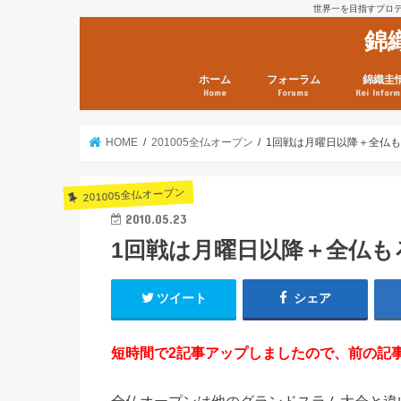
世界一を目指すプロテニ
錦
ホーム
フォーラム
錦織圭
Home
Forums
Kei Inform
日本選手情報
鼻血ブログラボ
鼻血ブログ分析班
Kei’s Me
錦織圭プ
錦織圭 戦
ランキン
錦織圭関
鼻血が出た
次は見とけ
日現在）
点）
HOME
201005全仏オープン
1回戦は月曜日以降＋全仏
201005全仏オープン
2010.05.23
1回戦は月曜日以降＋全仏も
ツイート
シェア
短時間で2記事アップしましたので、前の記