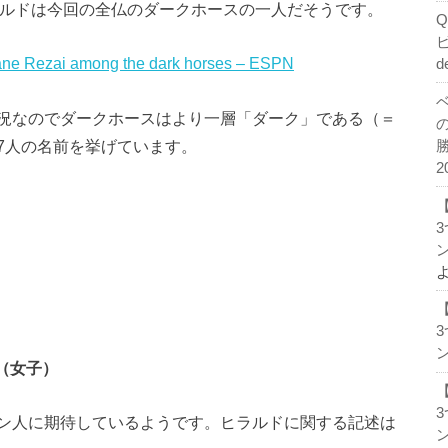
すと、ヒラルドは今回の全仏のダークホースの一人だそうです。
vane Rezai among the dark horses – ESPN
d
況なのでダークホースはより一層「ダーク」である（＝
7人の名前を挙げています。
2
ン
ン
（女子）
ン人に期待しているようです。ヒラルドに関する記述は
ン