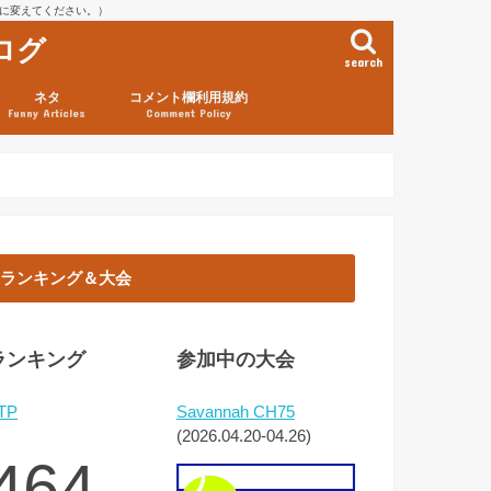
を@に変えてください。）
ログ
search
ネタ
コメント欄利用規約
Funny Articles
Comment Policy
ランキング＆大会
ランキング
参加中の大会
TP
Savannah CH75
(2026.04.20-04.26)
464