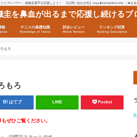
スプレーヤー、錦織圭選手を応援しよう！ 【お問い合わせ先】urryy★keinishikori.info （★
織圭を鼻血が出るまで応援し続けるブ
情報
テニスの基礎知識
試合レビュー
ランキング試算
ation
Knowledge of Tennis
Match Reviews
Ranking Calculation
ssage
ロフィール
績
グ推移
連グッズ
試合まとめ（2025年1月16
リスト（2021年8月10日時
ツアーの構造
ATPツアー ポイント表
テニス情報入手法
もろもろ
ろもろ
はてブ
LINE
Pocket
A
事もぜひご覧ください。