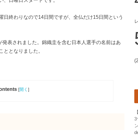
い、日曜日スタートです。
日終わりなので14日間ですが、全仏だけ15日間という
ーが発表されました。錦織圭を含む日本人選手の名前はあ
こととなりました。
(
ontents
[
開く
]
ン
d