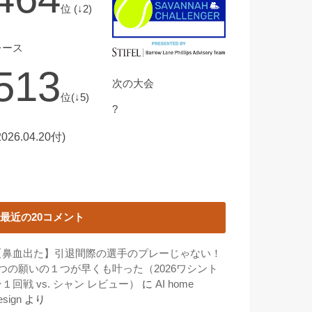
位 (↓2)
レース
513
次の大会
位(↓5)
?
2026.04.20付)
最近の20コメント
【鼻血出た】引退間際の選手のプレーじゃない！
3つの願いの１つが早くも叶った（2026ワシント
１回戦 vs. シャン レビュー）
に
AI home
esign
より