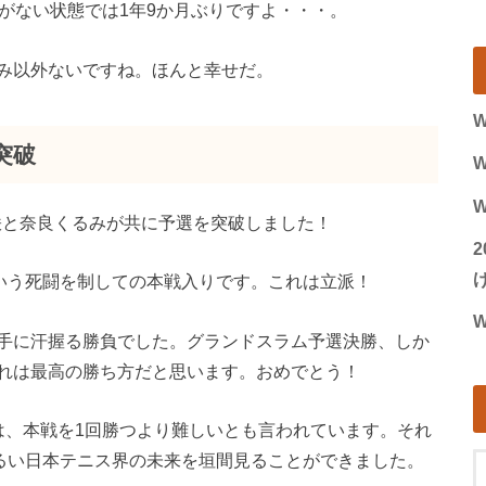
がない状態では1年9か月ぶりですよ・・・。
み以外ないですね。ほんと幸せだ。
W
突破
W
W
美咲と奈良くるみが共に予選を突破しました！
げ
分という死闘を制しての本戦入りです。これは立派！
W
手に汗握る勝負でした。グランドスラム予選決勝、しか
これは最高の勝ち方だと思います。おめでとう！
は、本戦を1回勝つより難しいとも言われています。それ
明るい日本テニス界の未来を垣間見ることができました。