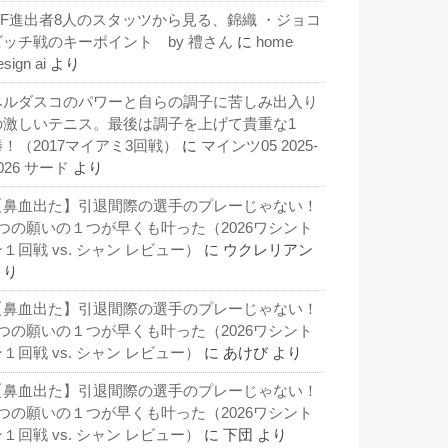
QF進出者8人のスタッツから見る、錦織 ・ジョコ
ビッチ戦のキーポイント by 禮さん
に
home
esign ai
より
ベルダスコのパワーと自らの調子に苦しみ出入り
の激しいテニス。最後は調子を上げて貴重な1
勝！（2017マイアミ3回戦）
に
マインツ05 2025-
026 サード
より
【鼻血出た】引退間際の選手のプレーじゃない！
3つの願いの１つが早くも叶った（2026ワシント
１回戦 vs. シャン レビュー）
に
ウクレリアン
より
【鼻血出た】引退間際の選手のプレーじゃない！
3つの願いの１つが早くも叶った（2026ワシント
１回戦 vs. シャン レビュー）
に
あけび
より
【鼻血出た】引退間際の選手のプレーじゃない！
3つの願いの１つが早くも叶った（2026ワシント
１回戦 vs. シャン レビュー）
に
下団
より