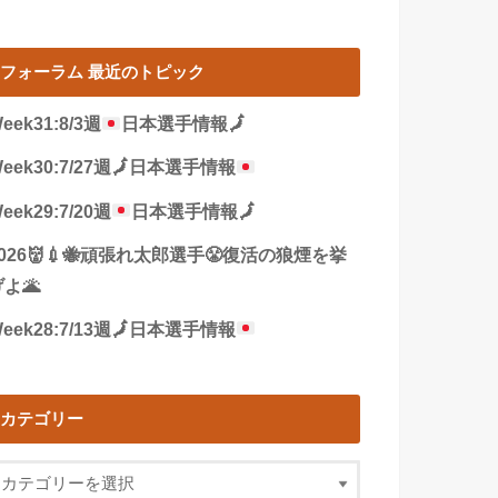
フォーラム 最近のトピック
eek31:8/3週
日本選手情報
🗾
eek30:7/27週
🗾
日本選手情報
eek29:7/20週
日本選手情報
🗾
2026👹💉🐝頑張れ太郎選手😤復活の狼煙を挙
よ🌋
eek28:7/13週
🗾
日本選手情報
カテゴリー