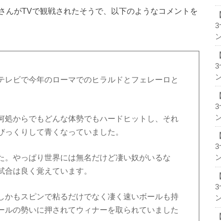
さんがTVで観戦されたそうで、以下のようなコメントを
ン
ン
テレビで今年のローマでのヒラルドとフェレーロと
ン
何処からでもどんな体勢でもハードヒットし、それ
びっくりして青くなっていました。
た。やっぱり世界には無名だけど凄い奴がいるな
ン
試合は良く覚えています。
しかもスピンで粘るだけでなく凄く速いボールも持
ン
ールの勢いに押されてウィナーを取られていました