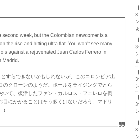
ン
he second week, but the Colombian newcomer is a
n the rise and hitting ultra flat. You won’t see many
do’s against a rejuvenated Juan Carlos Ferrero in
ン
n Madrid.
ことすらできないかもしれないが、このコロンビア出
コのクローンのようだ。ボールをライジングでとら
ン
おいて、復活したファン・カルロス・フェレロを倒
お目にかかることはそう多くはないだろう。マドリ
。）
ン
ン