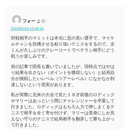
フォー
より:
2010/05/03 16:48:18
対戦相手のマミットは本当に息の長い選手で、マイケ
ルチャンを彷彿させる粘り強いテニスをするので、圭
くんが久しぶりのクレーコートでベテラン相手にどう
戦うか楽しみです。
前の記事で団長も書いていましたが、現時点ではやは
り結果を出さない（ポイントを獲得しない）と結局自
分が挑戦したいレベル（ツアーレベル）になかなか到
達しないという現実があります。
私が実際に北米の大会で見た１８才前後のロディック
やマリーはあっという間にチャレンジャーを卒業して
行きました。ロディックはもちろん力で押しまくるテ
ニスで相手を全く寄せ付けず、マリーは受身にしか見
えない守りのテニスで結局相手を翻弄して勝ち上がっ
て行きました。