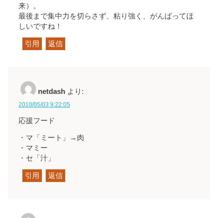
来）。
最後まで集中力を切らさず、粘り強く、がんばってほ
しいですね！
引用
返信
netdash
より:
2010/05/03 9:22:05
応援フード
・マ「ミート」→肉
・マミー
・セ「汁」
引用
返信