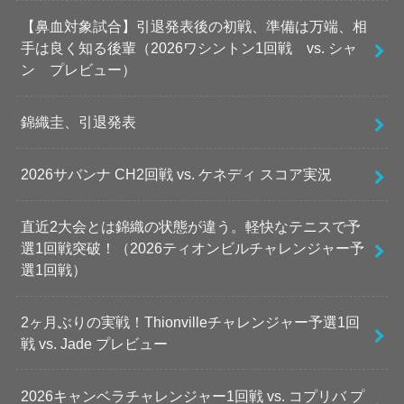
【鼻血対象試合】引退発表後の初戦、準備は万端、相
手は良く知る後輩（2026ワシントン1回戦 vs. シャ
ン プレビュー）
錦織圭、引退発表
2026サバンナ CH2回戦 vs. ケネディ スコア実況
直近2大会とは錦織の状態が違う。軽快なテニスで予
選1回戦突破！（2026ティオンビルチャレンジャー予
選1回戦）
2ヶ月ぶりの実戦！Thionvilleチャレンジャー予選1回
戦 vs. Jade プレビュー
2026キャンベラチャレンジャー1回戦 vs. コプリバ プ