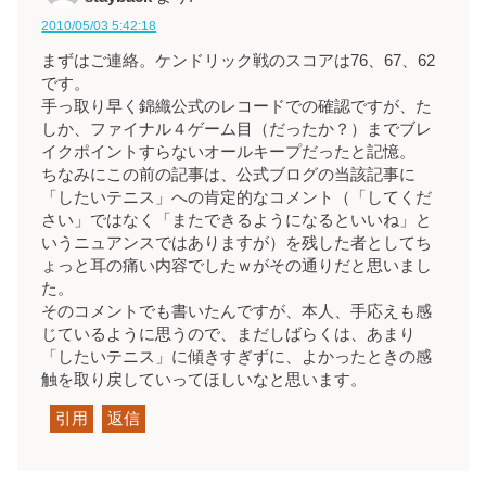
2010/05/03 5:42:18
まずはご連絡。ケンドリック戦のスコアは76、67、62
です。
手っ取り早く錦織公式のレコードでの確認ですが、た
しか、ファイナル４ゲーム目（だったか？）までブレ
イクポイントすらないオールキープだったと記憶。
ちなみにこの前の記事は、公式ブログの当該記事に
「したいテニス」への肯定的なコメント（「してくだ
さい」ではなく「またできるようになるといいね」と
いうニュアンスではありますが）を残した者としてち
ょっと耳の痛い内容でしたｗがその通りだと思いまし
た。
そのコメントでも書いたんですが、本人、手応えも感
じているように思うので、まだしばらくは、あまり
「したいテニス」に傾きすぎずに、よかったときの感
触を取り戻していってほしいなと思います。
引用
返信