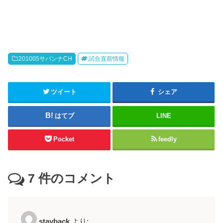
201005サバンナCH
試合直前情報
ツイート
シェア
はてブ
LINE
Pocket
feedly
7
件のコメント
stayback
より: