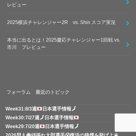
レビュー
2025横浜チャレンジャー2R vs. Shin スコア実況
本当に出るとは！2025慶応チャレンジャー1回戦 vs.
市川 プレビュー
フォーラム 最近のトピック
Week31:8/3週
日本選手情報
🗾
Week30:7/27週
🗾
日本選手情報
Week29:7/20週
日本選手情報
🗾
2026👹💉🐝頑張れ太郎選手😤復活の狼煙を挙げよ🌋