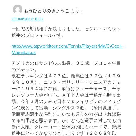
もうひとりのきょうこ
より:
2010/05/03 8:10:27
一回戦の対戦相手が決まりました。セシル・マミット
選手のプロフィールです。
http://www.atpworldtour.com/Tennis/Players/Ma/C/Cecil-
Mamiit.aspx
アメリカのロサンゼルス出身。３３歳。プロ１４年目
のベテラン。
現在ランキングは４７７位。最高位は７２位（１９９
９年１０月）。ニック・ボリテリー・テニスアカデミ
ーに１９９４年に在籍。最近はフューチャーズ、チャ
レンジャー大会が中心。ＡＴＰ大会は予選から時々出
場。今年３月のデ杯で日本ｖｓフィリピンのフィリピ
ン代表として出場、シングルス２敗。（添田豪選手、
伊藤竜馬選手が勝利）。いつも通りの力が出せれば勝
てる相手だと思います。が、どんな選手に対しても油
断は大敵。クレーコートは体力的にもハードで、錦織
選手にとってかなりひさしぶりです（２００８年以