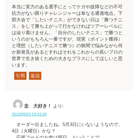
本当に実力のある選手にとってケガや故障などの不可
抗力がない限りチャレンジャーは単なる通過地点。下
部大会で「したいテニス」ができない日は「勝つテニ
ス」をして勝ち上がって行かなければツアーレベルに
は辿り着けません。「自分のしたいテニス」で勝つと
いうのがもちろん一番ですが、現実（ポイント獲得）
と理想（したいテニスで勝つ）の狭間で悩みながら何
か新発見があるとすればそれをこれからの長いプロの
世界で生き抜くための大きなプラスにしてほしいと思
います。
引用
返信
圭 大好き！
より:
2010/05/03 19:33:26
オーダー出ましたね。5月3日にいないようなので、
4日（火曜日）かな？
応援フードのお肉は明日、ということで…