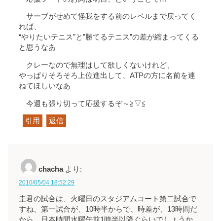
サーブがせめて怪我をする前のレベルまで戻ってく
れば、
“やりたいテニス”と”勝てるテニス”の差が縮まってくる
と思うなあ
クレーなので無理はして欲しくないけれど、
やっぱりそろそろ上位進出して、ATPの方に名前を連
ねてほしいなあ
今週も張り切って応援するぞ～≧▽≦
引用
返信
chacha
より:
2010/05/04 18:52:29
圭君の試合は、火曜日のスタジアムコート第二試合で
すね、第一試合が、10時半からで、時差が、13時間だ
から、日本時間水曜午前1時半以降ぐらいでしょうか。