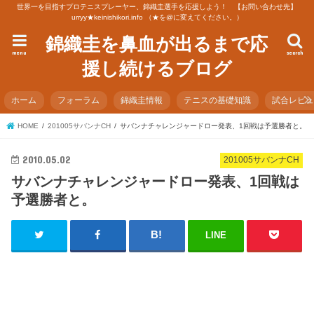
世界一を目指すプロテニスプレーヤー、錦織圭選手を応援しよう！ 【お問い合わせ先】
urryy★keinishikori.info （★を@に変えてください。）
錦織圭を鼻血が出るまで応
menu
search
援し続けるブログ
ホーム
フォーラム
錦織圭情報
テニスの基礎知識
試合レビ
HOME
201005サバンナCH
サバンナチャレンジャードロー発表、1回戦は予選勝者と。
2010.05.02
201005サバンナCH
サバンナチャレンジャードロー発表、1回戦は
予選勝者と。
LINE