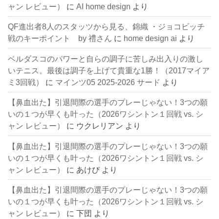
ャン レビュー）
に
AI home design
より
QF進出者8人のスタッツから見る、錦織 ・ジョコビッチ
戦のキーポイント by 禮さん
に
home design ai
より
ベルダスコのパワーと自らの調子に苦しみ出入りの激し
いテニス。最後は調子を上げて貴重な1勝！（2017マイア
ミ3回戦）
に
マインツ05 2025-2026 サード
より
【鼻血出た】引退間際の選手のプレーじゃない！3つの願
いの１つが早くも叶った（2026ワシントン１回戦 vs. シ
ャン レビュー）
に
ウクレリアン
より
【鼻血出た】引退間際の選手のプレーじゃない！3つの願
いの１つが早くも叶った（2026ワシントン１回戦 vs. シ
ャン レビュー）
に
あけび
より
【鼻血出た】引退間際の選手のプレーじゃない！3つの願
いの１つが早くも叶った（2026ワシントン１回戦 vs. シ
ャン レビュー）
に
下団
より