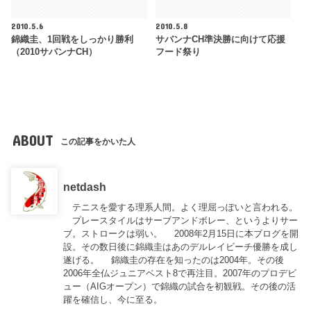
2010.5.6
2010.5.8
錦織圭、1回戦をしっかり勝利
サバンナCH準決勝に向けて応援
（2010サバンナCH）
フード祭り
ABOUT
この記事をかいた人
netdash
テニスを愛する理系人間。よく理屈っぽいと言われる。
プレースタイルはサーブアンドボレー、というよりサー
ブ。ストロークは弱い。 2008年2月15日に本ブログを開
設。その数日後に錦織圭はあのデルレイビーチ優勝を成し
遂げる。 錦織圭の存在を知ったのは2004年。その後
2006年全仏ジュニアベスト8で再注目。2007年のプロデビ
ュー（AIGオープン）で錦織の試合を初観戦。その後の活
躍を確信し、今に至る。