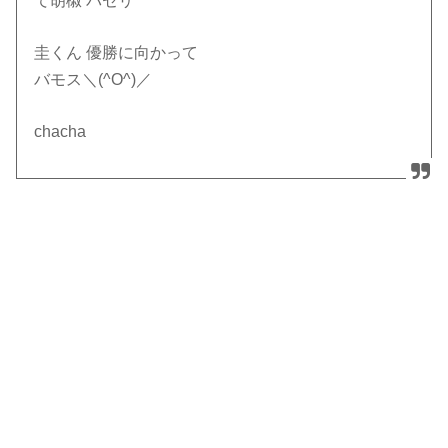
て胡椒 パセリ
圭くん 優勝に向かって
バモス＼(^O^)／
chacha