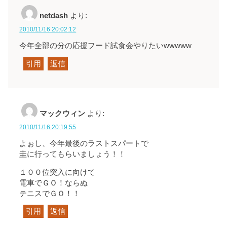
netdash
より:
2010/11/16 20:02:12
今年全部の分の応援フード試食会やりたいwwwww
引用
返信
マックウィン
より:
2010/11/16 20:19:55
よぉし、今年最後のラストスパートで
圭に行ってもらいましょう！！
１００位突入に向けて
電車でＧＯ！ならぬ
テニスでＧＯ！！
引用
返信