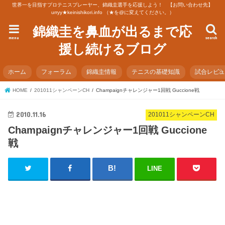
世界一を目指すプロテニスプレーヤー、錦織圭選手を応援しよう！ 【お問い合わせ先】
urryy★keinishikori.info （★を@に変えてください。）
錦織圭を鼻血が出るまで応
menu
search
援し続けるブログ
ホーム
フォーラム
錦織圭情報
テニスの基礎知識
試合レビ
HOME
201011シャンペーンCH
Champaignチャレンジャー1回戦 Guccione戦
2010.11.16
201011シャンペーンCH
Champaignチャレンジャー1回戦 Guccione
戦
LINE