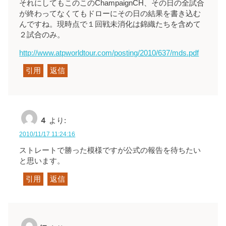
それにしてもこのこのChampaignCH、その日の全試合
が終わってなくてもドローにその日の結果を書き込む
んですね。現時点で１回戦未消化は錦織たちを含めて
２試合のみ。
http://www.atpworldtour.com/posting/2010/637/mds.pdf
引用
返信
４
より:
2010/11/17 11:24:16
ストレートで勝った模様ですが公式の報告を待ちたい
と思います。
引用
返信