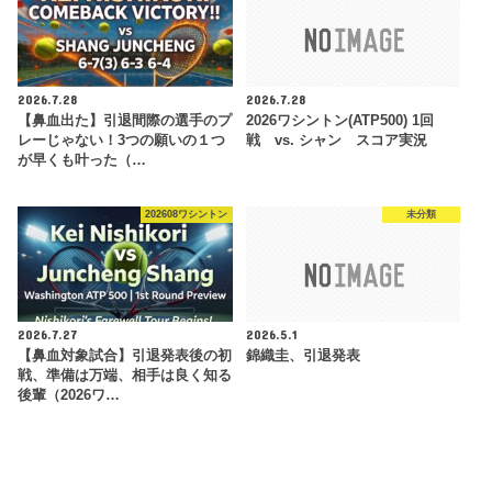
2026.7.28
2026.7.28
【鼻血出た】引退間際の選手のプ
2026ワシントン(ATP500) 1回
レーじゃない！3つの願いの１つ
戦 vs. シャン スコア実況
が早くも叶った（…
202608ワシントン
未分類
2026.7.27
2026.5.1
【鼻血対象試合】引退発表後の初
錦織圭、引退発表
戦、準備は万端、相手は良く知る
後輩（2026ワ…