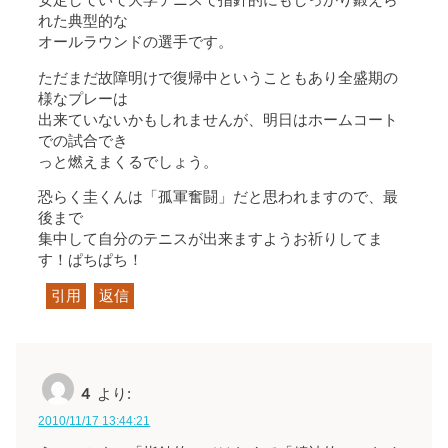
安定していて大学テニスで指針的にもしっかり鍛えら
れた典型的な
オールラウンドの選手です。
ただまだ故障明けで復帰中ということもあり全盛期の
様なプレーは
出来ていないかもしれませんが、明日はホームコート
での試合でき
っと燃えまくるでしょう。
恐らく圭くんは「孤軍奮闘」だと思われますので、最
後まで
集中して自分のテニスが出来ますようお祈りしてま
す！ぱちぱち！
引用
返信
４
より:
2010/11/17 13:44:21