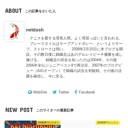
ABOUT
この記事をかいた人
netdash
テニスを愛する理系人間。よく理屈っぽいと言われる。
プレースタイルはサーブアンドボレー、というよりサー
ブ。ストロークは弱い。 2008年2月15日に本ブログを開
設。その数日後に錦織圭はあのデルレイビーチ優勝を成し
遂げる。 錦織圭の存在を知ったのは2004年。その後
2006年全仏ジュニアベスト8で再注目。2007年のプロデビ
ュー（AIGオープン）で錦織の試合を初観戦。その後の活
躍を確信し、今に至る。
WebSite
Twitter
Facebook
NEW POST
このライターの最新記事
202608ワシントン
202608ワシントン