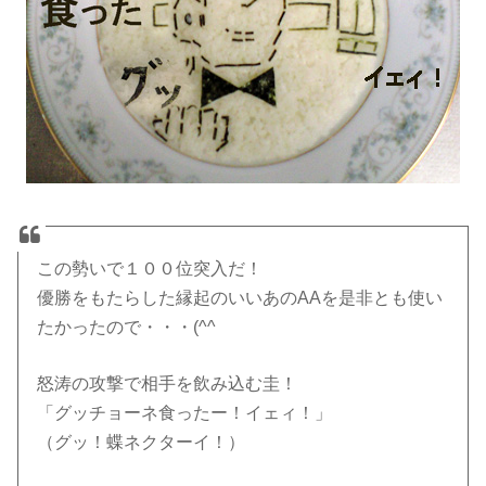
この勢いで１００位突入だ！
優勝をもたらした縁起のいいあのAAを是非とも使い
たかったので・・・(^^ゞ
怒涛の攻撃で相手を飲み込む圭！
「グッチョーネ食ったー！イェィ！」
（グッ！蝶ネクターイ！）