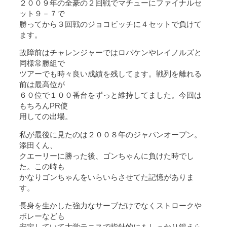
２００９年の全豪の２回戦でマチューにファイナルセ
ット９－７で
勝ってから３回戦のジョコビッチに４セットで負けて
ます。
故障前はチャレンジャーではロバケンやレイノルズと
同様常勝組で
ツアーでも時々良い成績を残してます。戦列を離れる
前は最高位が
６０位で１００番台をずっと維持してました。今回は
もちろんPR使
用しての出場。
私が最後に見たのは２００８年のジャパンオープン。
添田くん、
クエーリーに勝った後、ゴンちゃんに負けた時でし
た。この時も
かなりゴンちゃんをいらいらさせてた記憶がありま
す。
長身を生かした強力なサーブだけでなくストロークや
ボレーなども