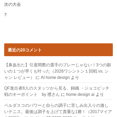
次の大会
?
最近の20コメント
【鼻血出た】引退間際の選手のプレーじゃない！3つの願
いの１つが早くも叶った（2026ワシントン１回戦 vs. シ
ャン レビュー）
に
AI home design
より
QF進出者8人のスタッツから見る、錦織 ・ジョコビッチ
戦のキーポイント by 禮さん
に
home design ai
より
ベルダスコのパワーと自らの調子に苦しみ出入りの激し
いテニス。最後は調子を上げて貴重な1勝！（2017マイア