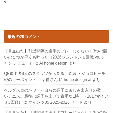
?
最近の20コメント
【鼻血出た】引退間際の選手のプレーじゃない！3つの願
いの１つが早くも叶った（2026ワシントン１回戦 vs. シ
ャン レビュー）
に
AI home design
より
QF進出者8人のスタッツから見る、錦織 ・ジョコビッチ
戦のキーポイント by 禮さん
に
home design ai
より
ベルダスコのパワーと自らの調子に苦しみ出入りの激し
いテニス。最後は調子を上げて貴重な1勝！（2017マイア
ミ3回戦）
に
マインツ05 2025-2026 サード
より
【鼻血出た】引退間際の選手のプレーじゃない！3つの願