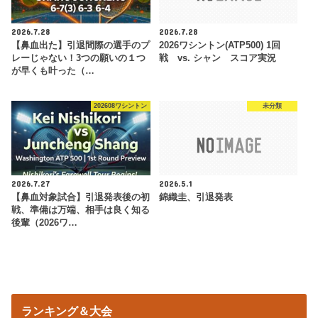
2026.7.28
2026.7.28
【鼻血出た】引退間際の選手のプ
2026ワシントン(ATP500) 1回
レーじゃない！3つの願いの１つ
戦 vs. シャン スコア実況
が早くも叶った（…
202608ワシントン
未分類
2026.7.27
2026.5.1
【鼻血対象試合】引退発表後の初
錦織圭、引退発表
戦、準備は万端、相手は良く知る
後輩（2026ワ…
ランキング＆大会