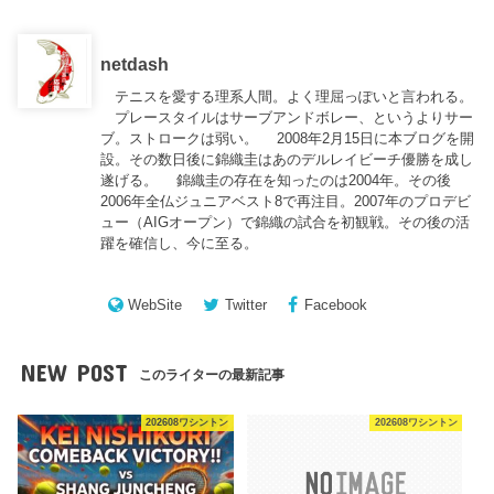
netdash
テニスを愛する理系人間。よく理屈っぽいと言われる。
プレースタイルはサーブアンドボレー、というよりサー
ブ。ストロークは弱い。 2008年2月15日に本ブログを開
設。その数日後に錦織圭はあのデルレイビーチ優勝を成し
遂げる。 錦織圭の存在を知ったのは2004年。その後
2006年全仏ジュニアベスト8で再注目。2007年のプロデビ
ュー（AIGオープン）で錦織の試合を初観戦。その後の活
躍を確信し、今に至る。
WebSite
Twitter
Facebook
NEW POST
このライターの最新記事
202608ワシントン
202608ワシントン