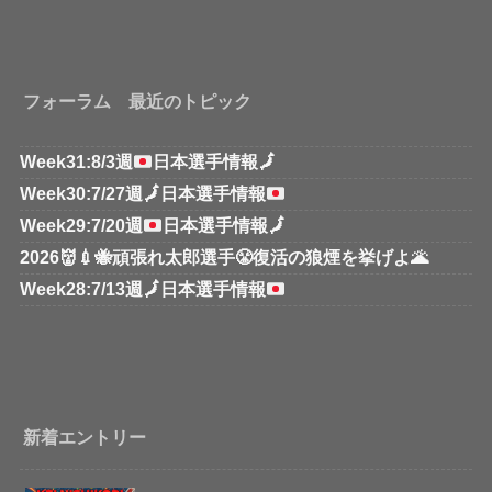
フォーラム 最近のトピック
Week31:8/3週
日本選手情報
🗾
Week30:7/27週
🗾
日本選手情報
Week29:7/20週
日本選手情報
🗾
2026👹💉🐝頑張れ太郎選手😤復活の狼煙を挙げよ🌋
Week28:7/13週
🗾
日本選手情報
新着エントリー