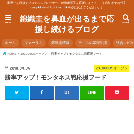
世界一を目指すプロテニスプレーヤー、錦織圭選手を応援しよう！ 【お問い合わせ先】
urryy★keinishikori.info （★を@に変えてください。）
錦織圭を鼻血が出るまで応
menu
search
援し続けるブログ
ホーム
フォーラム
錦織圭情報
テニスの基礎知識
試合レビ
HOME
201008USオープン
勝率アップ！モンタネス戦応援フード
2010.09.04
201008USオープン
勝率アップ！モンタネス戦応援フード
LINE