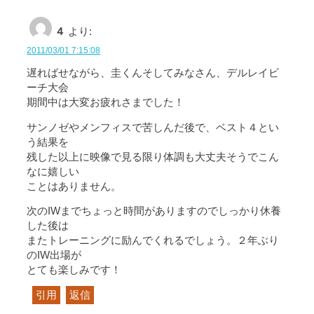
４
より:
2011/03/01 7:15:08
遅ればせながら、圭くんそしてみなさん、デルレイビ
ーチ大会
期間中は大変お疲れさまでした！
サンノゼやメンフィスで苦しんだ後で、ベスト４とい
う結果を
残した以上に映像で見る限り体調も大丈夫そうでこん
なに嬉しい
ことはありません。
次のIWまでちょっと時間がありますのでしっかり休養
した後は
またトレーニングに励んでくれるでしょう。２年ぶり
のIW出場が
とても楽しみです！
引用
返信