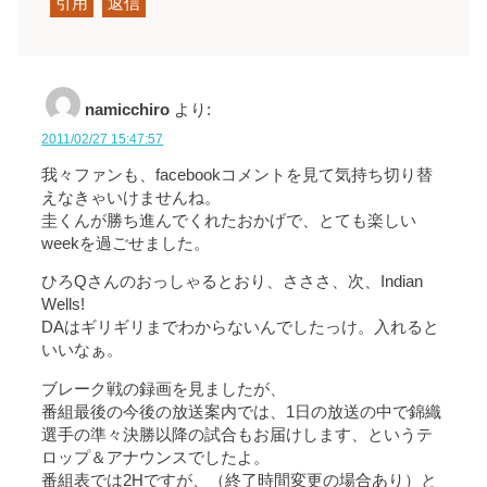
引用
返信
namicchiro
より:
2011/02/27 15:47:57
我々ファンも、facebookコメントを見て気持ち切り替
えなきゃいけませんね。
圭くんが勝ち進んでくれたおかげで、とても楽しい
weekを過ごせました。
ひろQさんのおっしゃるとおり、さささ、次、Indian
Wells!
DAはギリギリまでわからないんでしたっけ。入れると
いいなぁ。
ブレーク戦の録画を見ましたが、
番組最後の今後の放送案内では、1日の放送の中で錦織
選手の準々決勝以降の試合もお届けします、というテ
ロップ＆アナウンスでしたよ。
番組表では2Hですが、（終了時間変更の場合あり）と