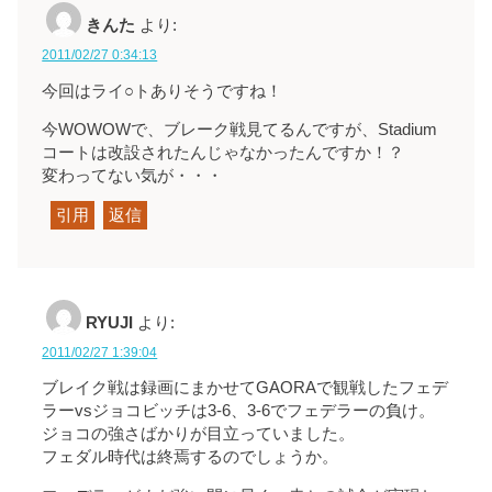
きんた
より:
2011/02/27 0:34:13
今回はライ○トありそうですね！
今WOWOWで、ブレーク戦見てるんですが、Stadium
コートは改設されたんじゃなかったんですか！？
変わってない気が・・・
引用
返信
RYUJI
より:
2011/02/27 1:39:04
ブレイク戦は録画にまかせてGAORAで観戦したフェデ
ラーvsジョコビッチは3-6、3-6でフェデラーの負け。
ジョコの強さばかりが目立っていました。
フェダル時代は終焉するのでしょうか。