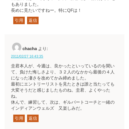
もありました。
長めに見たいですねー。特にQFは！
引用
返信
chacha
より:
2011/02/27 16:43:35
圭君本人が、今週は、良かったといっているのを聞い
て、負けた悔しさより、３２人のなかから最後の４人
になった凄さを改めてかみ締めました。
最初にエントリーリストを見たときは誰と当たっても
大変そうだと感じましたものね。圭君、よくやった
ね。
休んで、練習して、次は、ギルバートコーチと一緒の
インディアンウェルズ 又楽しみだ。
引用
返信