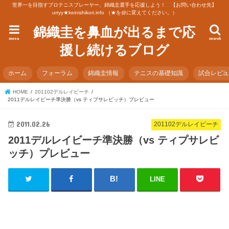
世界一を目指すプロテニスプレーヤー、錦織圭選手を応援しよう！ 【お問い合わせ先】
urryy★keinishikori.info （★を@に変えてください。）
錦織圭を鼻血が出るまで応
menu
search
援し続けるブログ
ホーム
フォーラム
錦織圭情報
テニスの基礎知識
試合レビ
HOME
201102デルレイビーチ
2011デルレイビーチ準決勝（vs ティプサレビッチ）プレビュー
2011.02.26
201102デルレイビーチ
2011デルレイビーチ準決勝（vs ティプサレビ
ッチ）プレビュー
LINE