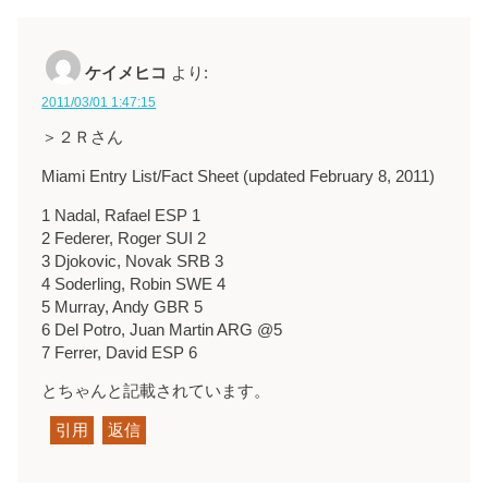
ケイメヒコ
より:
2011/03/01 1:47:15
＞２Ｒさん
Miami Entry List/Fact Sheet (updated February 8, 2011)
1 Nadal, Rafael ESP 1
2 Federer, Roger SUI 2
3 Djokovic, Novak SRB 3
4 Soderling, Robin SWE 4
5 Murray, Andy GBR 5
6 Del Potro, Juan Martin ARG @5
7 Ferrer, David ESP 6
とちゃんと記載されています。
引用
返信