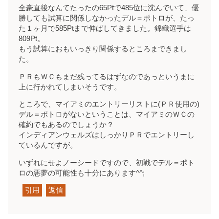
全豪直後なんてたったの65Ptで485位に沈んでいて、優
勝しても試算に関係しなかったデル＝ポトロが、たっ
た１ヶ月で585Ptまで伸ばしてきました。錦織選手は
809Pt。
もう試算におもいっきり関係するところまできまし
た。
ＰＲもＷＣもまだ残ってるはずなのであっというまに
上に行かれてしまいそうです。
ところで、マイアミのエントリーリストに(ＰＲ使用の)
デル＝ポトロがないということは、マイアミのＷＣの
確約でもあるのでしょうか？
インディアンウェルズはしっかりＰＲでエントリーし
ているんですが。
いずれにせよノーシードですので、初戦でデル＝ポト
ロの悪夢の可能性も十分にあります^^;
引用
返信