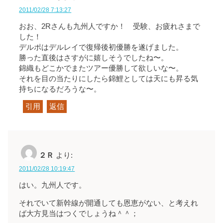
2011/02/28 7:13:27
おお、2Rさんも九州人ですか！ 受験、お疲れさまで
した！
デルポはデルレイで復帰後初優勝を遂げました。
勝った直後はさすがに嬉しそうでしたね〜。
錦織もどこかでまたツアー優勝して欲しいな〜。
それを目の当たりにしたら錦鯉としては天にも昇る気
持ちになるだろうな〜。
引用
返信
２Ｒ
より:
2011/02/28 10:19:47
はい。九州人です。
それでいて新幹線が開通しても恩恵がない、と考えれ
ば大方見当はつくでしょうね＾＾；