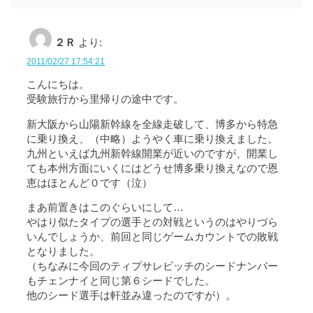
２Ｒ
より:
2011/02/27 17:54:21
こんにちは。
受験旅行から里帰りの途中です。
新大阪から山陽新幹線を全線走破して、博多から特急
に乗り換え、（中略）ようやく車に乗り換えました。
九州といえば九州新幹線開業が近いのですが、開業し
ても本州方面にいくにはどうせ博多乗り換えなので恩
恵はほとんど０です（泣）
まあ前置きはこのぐらいにして…
やはり似たタイプの選手との対戦というのはやりづら
いんでしょうか、前回と同じゲームカウントでの敗戦
となりました。
（ちなみに今回のティプサレビッチのシードナンバー
もチェンナイと同じ第６シードでした。
他のシード選手は軒並み違ったのですが）。