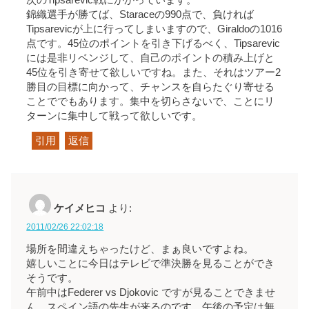
次のTipsarevic戦にかかっています。
錦織選手が勝てば、Staraceの990点で、負ければ
Tipsarevicが上に行ってしまいますので、Giraldoの1016
点です。45位のポイントを引き下げるべく、Tipsarevic
には是非リベンジして、自己のポイントの積み上げと
45位を引き寄せて欲しいですね。また、それはツアー2
勝目の目標に向かって、チャンスを自らたぐり寄せる
ことででもあります。集中を切らさないで、ことにリ
ターンに集中して戦って欲しいです。
引用
返信
ケイメヒコ
より:
2011/02/26 22:02:18
場所を間違えちゃったけど、まぁ良いですよね。
嬉しいことに今日はテレビで準決勝を見ることができ
そうです。
午前中はFederer vs Djokovic ですが見ることできませ
ん。スペイン語の先生が来るのです。午後の予定は無