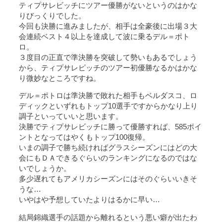
ティプサレビッチにツアー優勝がないというのはかな
りびっくりでした。
今回も決勝に進みましたが、相手は全豪後に出場３大
会連続ベスト４以上を達成して波に乗るデル＝ポト
ロ。
３度目の正直で準決勝を突破して勢いもあるでしょう
から、ティプサレビッチのツアー初優勝なるかはかな
り微妙なところですね。
デル＝ポトロは準決勝で敗れた相手もベルダスコ、ロ
ディックといずれもトップ10選手ですからかなり上り
調子といっていいと思います。
決勝でティプサレビッチに勝って優勝すれば、585ポイ
ントとなってはやくもトップ100復帰。
いまの調子で勝ち続ければグラスシーズンにはどの大
会にもＤＡできるぐらいのランキングになるのではな
いでしょうか。
多少遅れてもアメリカシーズンにはそのぐらいいきそ
うな…
いやはや予想していたよりはるかに早い…
結局錦織選手の話題から離れるという悪い癖が出たわ