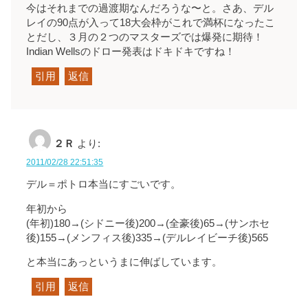
今はそれまでの過渡期なんだろうな〜と。さあ、デル
レイの90点が入って18大会枠がこれで満杯になったこ
とだし、３月の２つのマスターズでは爆発に期待！
Indian Wellsのドロー発表はドキドキですね！
引用
返信
２Ｒ
より:
2011/02/28 22:51:35
デル＝ポトロ本当にすごいです。
年初から
(年初)180→(シドニー後)200→(全豪後)65→(サンホセ
後)155→(メンフィス後)335→(デルレイビーチ後)565
と本当にあっというまに伸ばしています。
引用
返信