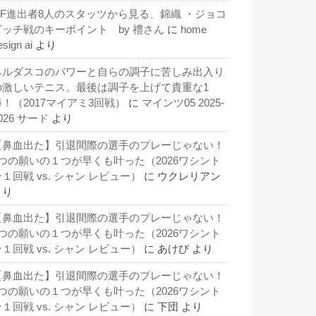
QF進出者8人のスタッツから見る、錦織 ・ジョコ
ビッチ戦のキーポイント by 禮さん
に
home
esign ai
より
ベルダスコのパワーと自らの調子に苦しみ出入り
の激しいテニス。最後は調子を上げて貴重な1
勝！（2017マイアミ3回戦）
に
マインツ05 2025-
026 サード
より
【鼻血出た】引退間際の選手のプレーじゃない！
3つの願いの１つが早くも叶った（2026ワシント
１回戦 vs. シャン レビュー）
に
ウクレリアン
より
【鼻血出た】引退間際の選手のプレーじゃない！
3つの願いの１つが早くも叶った（2026ワシント
１回戦 vs. シャン レビュー）
に
あけび
より
【鼻血出た】引退間際の選手のプレーじゃない！
3つの願いの１つが早くも叶った（2026ワシント
１回戦 vs. シャン レビュー）
に
下団
より