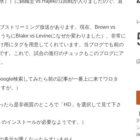
）に錦織圭 vs Hajekの1回戦が入りましたので、直
ブストリーミング放送があります。現在、Brown vs
ちにBlake vs Levineになぜか変わりました）、非常に
け用にタグを用意してくれています。当ブログでも前の
です。これで、試合の進行のチェックもこのブログにア
(
た。
ing」でGoogle検索してみたら前の記事が一番上に来てワロタ
ますが。）
ったら是非画質のところで「HD」を選択して見て下さ
トのインストールが必要なようです。）
ン
d
の表示が重くなったらすいません。