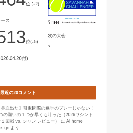
位 (↓2)
レース
513
次の大会
位(↓5)
?
2026.04.20付)
最近の20コメント
【鼻血出た】引退間際の選手のプレーじゃない！
3つの願いの１つが早くも叶った（2026ワシント
１回戦 vs. シャン レビュー）
に
AI home
esign
より