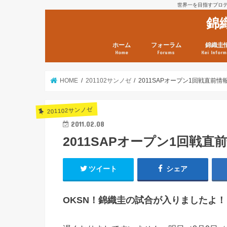
世界一を目指すプロテニ
錦
ホーム
フォーラム
錦織圭
Home
Forums
Kei Inform
日本選手情報
鼻血ブログラボ
鼻血ブログ分析班
Kei’s Me
錦織圭プ
錦織圭 戦
ランキン
錦織圭関
鼻血が出た
次は見とけ
日現在）
点）
HOME
201102サンノゼ
2011SAPオープン1回戦直前情
201102サンノゼ
2011.02.08
2011SAPオープン1回戦直
ツイート
シェア
OKSN！錦織圭の試合が入りましたよ！