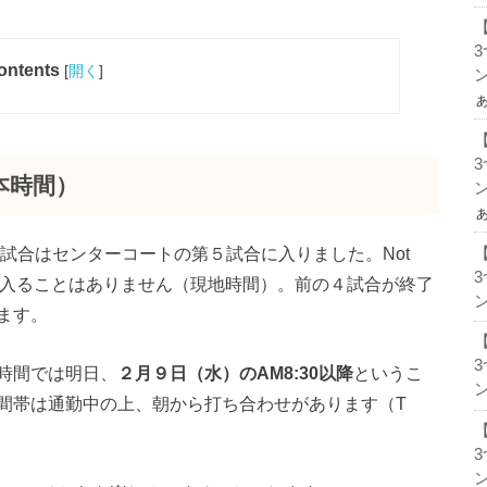
ontents
[
開く
]
ン
本時間）
ン
試合はセンターコートの第５試合に入りました。Not
より前に入ることはありません（現地時間）。前の４試合が終了
ン
ます。
時間では明日、
２月９日（水）のAM8:30以降
というこ
ン
間帯は通勤中の上、朝から打ち合わせがあります（T
ン