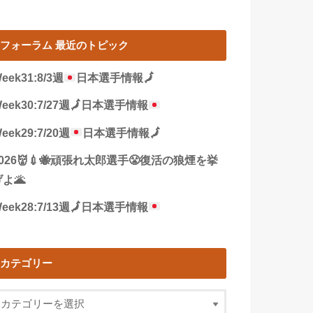
フォーラム 最近のトピック
eek31:8/3週
日本選手情報
🗾
eek30:7/27週
🗾
日本選手情報
eek29:7/20週
日本選手情報
🗾
2026👹💉🐝頑張れ太郎選手😤復活の狼煙を挙
よ🌋
eek28:7/13週
🗾
日本選手情報
カテゴリー