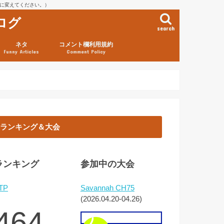
を@に変えてください。）
ログ
search
ネタ
コメント欄利用規約
Funny Articles
Comment Policy
ランキング＆大会
ランキング
参加中の大会
TP
Savannah CH75
(2026.04.20-04.26)
464