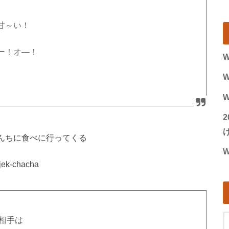
甘～い！
ー！オ―！
W
W
W
げ
こさんちに食べに行ってくる
W
の相手は