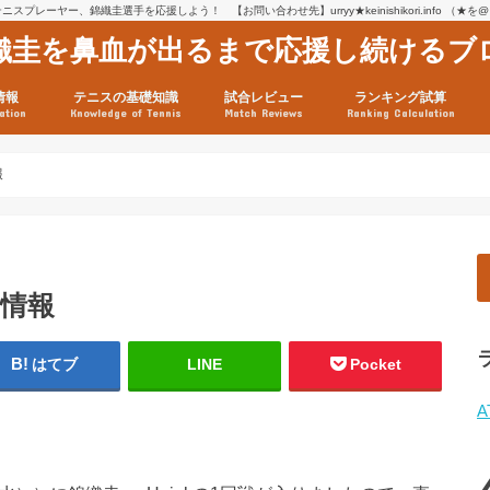
スプレーヤー、錦織圭選手を応援しよう！ 【お問い合わせ先】urryy★keinishikori.info （★
織圭を鼻血が出るまで応援し続けるブ
情報
テニスの基礎知識
試合レビュー
ランキング試算
ation
Knowledge of Tennis
Match Reviews
Ranking Calculation
ssage
ロフィール
績
グ推移
連グッズ
試合まとめ（2025年1月16
リスト（2021年8月10日時
ツアーの構造
ATPツアー ポイント表
テニス情報入手法
報
前情報
はてブ
LINE
Pocket
A