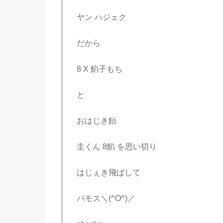
ヤン ハジェク
だから
8 X 餡子もち
と
おはじき飴
圭くん 8餡 を思い切り
はじぇき飛ばして
バモス＼(^O^)／