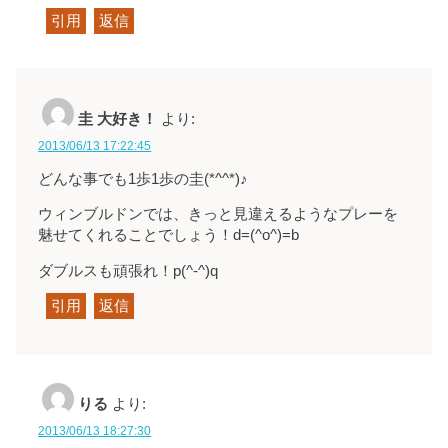
引用
返信
圭 大好き！
より:
2013/06/13 17:22:45
どんな事でも1歩1歩の圭(*^^*)♪
ウィンブルドンでは、きっと見違えるようなプレーを
魅せてくれることでしょう！d=(^o^)=b
ダブルスも頑張れ！p(^-^)q
引用
返信
りる
より:
2013/06/13 18:27:30