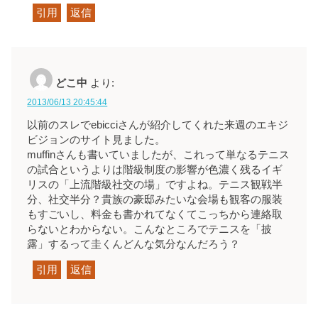
引用
返信
どこ中
より:
2013/06/13 20:45:44
以前のスレでebicciさんが紹介してくれた来週のエキジ
ビジョンのサイト見ました。
muffinさんも書いていましたが、これって単なるテニス
の試合というよりは階級制度の影響が色濃く残るイギ
リスの「上流階級社交の場」ですよね。テニス観戦半
分、社交半分？貴族の豪邸みたいな会場も観客の服装
もすごいし、料金も書かれてなくてこっちから連絡取
らないとわからない。こんなところでテニスを「披
露」するって圭くんどんな気分なんだろう？
引用
返信