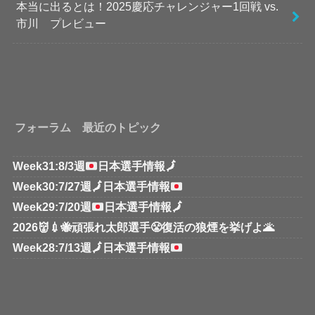
本当に出るとは！2025慶応チャレンジャー1回戦 vs.
市川 プレビュー
フォーラム 最近のトピック
Week31:8/3週
日本選手情報
🗾
Week30:7/27週
🗾
日本選手情報
Week29:7/20週
日本選手情報
🗾
2026👹💉🐝頑張れ太郎選手😤復活の狼煙を挙げよ🌋
Week28:7/13週
🗾
日本選手情報