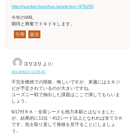
http://number.bunshun.jp/articles/-/476255
今年のWB。
期待と興奮でドキドキします。
引用
返信
コリコリ
より:
2013/06/13 13:05:41
不完全燃焼での惜敗、悔しいですが、来週にはエキジ
ビが予定されているのが大きいですね。
ユーズニー戦で抽出した課題はここで潰してもらいま
しょう。
6/17付ＲＫ・全英シードも他力本願とはなりました
が、結果的に11位・#12シード以上となれれば全てＯＫ
です。気を取り直して推移を見守ることにしましょ
う。