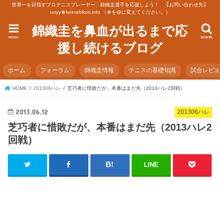
世界一を目指すプロテニスプレーヤー、錦織圭選手を応援しよう！ 【お問い合わせ先】
urryy★keinishikori.info （★を@に変えてください。）
錦織圭を鼻血が出るまで応
menu
search
援し続けるブログ
ホーム
フォーラム
錦織圭情報
テニスの基礎知識
試合レビ
HOME
201306ハレ
芝巧者に惜敗だが、本番はまだ先（2013ハレ2回戦）
2013.06.12
201306ハレ
芝巧者に惜敗だが、本番はまだ先（2013ハレ2
回戦）
LINE