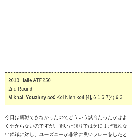
2013 Halle ATP250
2nd Round
Mikhail Youzhny
def.
Kei Nishikori [4], 6-1,6-7(4),6-3
今日は観戦できなかったのでどういう試合だったかはよ
く分からないのですが、聞いた限りでは芝にまだ慣れな
い錦織に対し、ユーズニーが非常に良いプレーをしたと