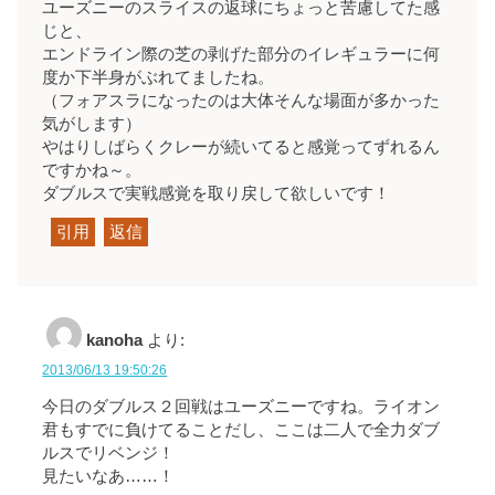
ユーズニーのスライスの返球にちょっと苦慮してた感
じと、
エンドライン際の芝の剥げた部分のイレギュラーに何
度か下半身がぶれてましたね。
（フォアスラになったのは大体そんな場面が多かった
気がします）
やはりしばらくクレーが続いてると感覚ってずれるん
ですかね～。
ダブルスで実戦感覚を取り戻して欲しいです！
引用
返信
kanoha
より:
2013/06/13 19:50:26
今日のダブルス２回戦はユーズニーですね。ライオン
君もすでに負けてることだし、ここは二人で全力ダブ
ルスでリベンジ！
見たいなあ……！