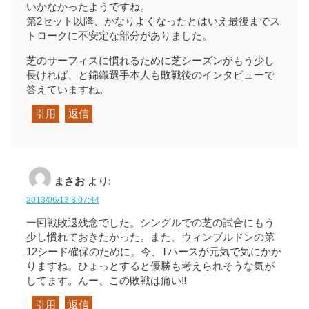
いかなかったようですね。
第2セット以降、かなりよくなったとはいえ最後までス
トロークに不安定な部分がありました。
芝のサーフィスに慣れるために芝シーズンがもう少し
長ければ、と錦織選手本人も敗戦後のインタビューで
答えていますね。
引用
返信
まさお
より:
2013/06/13 8:07:44
一回戦敗退残念でした。シングルでの芝の試合にもう
少し慣れておきたかった。また、ウィンブルドンの第
12シード確保のために。今、Tハースが元気で気にかか
りますね。ひょっとすると優勝も考えられそうな気が
してます。んー、この敗戦は痛い‼
引用
返信