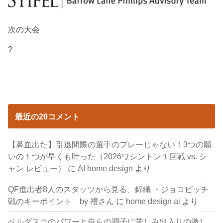
次の大会
?
最近の20コメント
【鼻血出た】引退間際の選手のプレーじゃない！3つの願
いの１つが早くも叶った（2026ワシントン１回戦 vs. シ
ャン レビュー）
に
AI home design
より
QF進出者8人のスタッツから見る、錦織 ・ジョコビッチ
戦のキーポイント by 禮さん
に
home design ai
より
ベルダスコのパワーと自らの調子に苦しみ出入りの激し