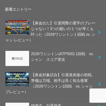
新着エントリー
【鼻血出た】引退間際の選手のプレー
じゃない！3つの願いの１つが早くも
叶った（2026ワシントン１回戦 vs. シ
ャン レビュー）
2026ワシントン(ATP500) 1回戦 vs.
シャン スコア実況
【鼻血対象試合】引退発表後の初戦、
準備は万端、相手は良く知る後輩
（2026ワシントン1回戦 vs. シャン
プレビュー）
錦織圭、引退発表