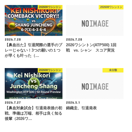
202608ワシントン
202608ワシントン
2026.7.28
2026.7.28
【鼻血出た】引退間際の選手のプ
2026ワシントン(ATP500) 1回
レーじゃない！3つの願いの１つ
戦 vs. シャン スコア実況
が早くも叶った（…
202608ワシントン
未分類
2026.7.27
2026.5.1
【鼻血対象試合】引退発表後の初
錦織圭、引退発表
戦、準備は万端、相手は良く知る
後輩（2026ワ…