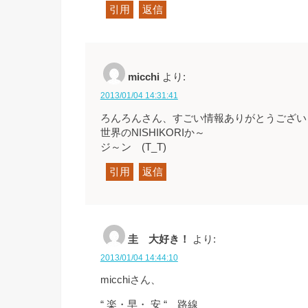
引用
返信
micchi
より:
2013/01/04 14:31:41
ろんろんさん、すごい情報ありがとうござい
世界のNISHIKORIか～
ジ～ン (T_T)
引用
返信
圭 大好き！
より:
2013/01/04 14:44:10
micchiさん、
“ 楽・早・ 安 “ 路線