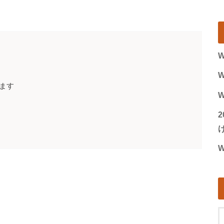
W
W
ます
W
げ
W