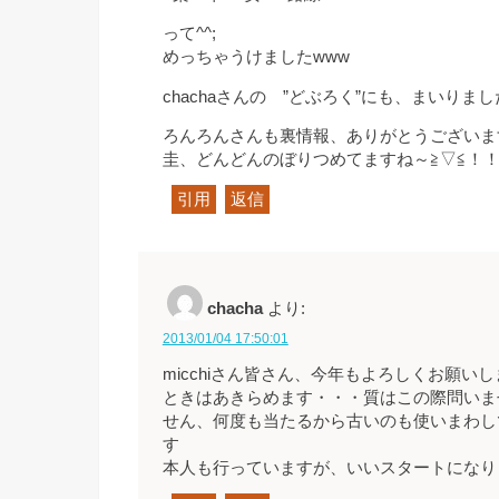
って^^;
めっちゃうけましたwww
chachaさんの ”どぶろく”にも、まいりま
ろんろんさんも裏情報、ありがとうございますm
圭、どんどんのぼりつめてますね～≧▽≦！
引用
返信
chacha
より:
2013/01/04 17:50:01
micchiさん皆さん、今年もよろしくお願
ときはあきらめます・・・質はこの際問いま
せん、何度も当たるから古いのも使いまわし
す
本人も行っていますが、いいスタートになり