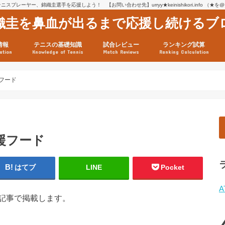
スプレーヤー、錦織圭選手を応援しよう！ 【お問い合わせ先】urryy★keinishikori.info （★
織圭を鼻血が出るまで応援し続けるブ
情報
テニスの基礎知識
試合レビュー
ランキング試算
ation
Knowledge of Tennis
Match Reviews
Ranking Calculation
ssage
ロフィール
績
グ推移
連グッズ
試合まとめ（2025年1月16
リスト（2021年8月10日時
ツアーの構造
ATPツアー ポイント表
テニス情報入手法
援フード
援フード
はてブ
LINE
Pocket
A
記事で掲載します。