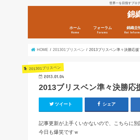
世界一を目指すプロテニ
錦
ホーム
フォーラム
錦織圭
Home
Forums
Kei Inform
日本選手情報
鼻血ブログラボ
鼻血ブログ分析班
Kei’s Me
錦織圭プ
錦織圭 戦
ランキン
錦織圭関
鼻血が出た
次は見とけ
日現在）
点）
HOME
201301ブリスベン
2013ブリスベン準々決勝応
201301ブリスベン
2013.01.04
2013ブリスベン準々決勝応
ツイート
シェア
記事更新が上手くいかないので、こちらに別
今日も爆笑ですｗ