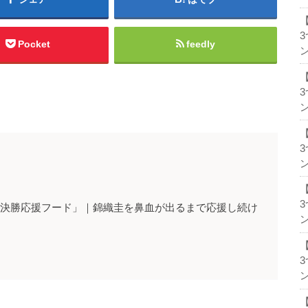
Pocket
feedly
ン
ン
ン
準々決勝応援フード」｜錦織圭を鼻血が出るまで応援し続け
ン
ン