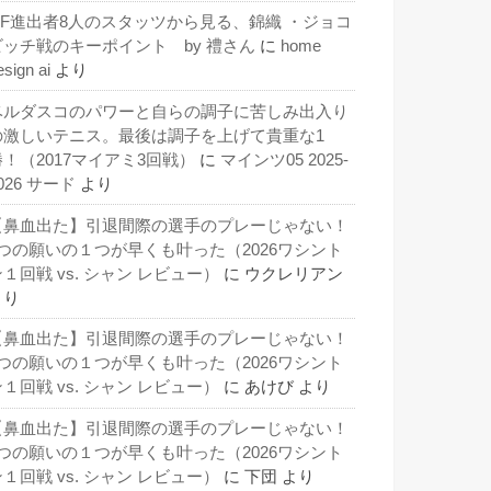
QF進出者8人のスタッツから見る、錦織 ・ジョコ
ビッチ戦のキーポイント by 禮さん
に
home
esign ai
より
ベルダスコのパワーと自らの調子に苦しみ出入り
の激しいテニス。最後は調子を上げて貴重な1
勝！（2017マイアミ3回戦）
に
マインツ05 2025-
026 サード
より
【鼻血出た】引退間際の選手のプレーじゃない！
3つの願いの１つが早くも叶った（2026ワシント
１回戦 vs. シャン レビュー）
に
ウクレリアン
より
【鼻血出た】引退間際の選手のプレーじゃない！
3つの願いの１つが早くも叶った（2026ワシント
１回戦 vs. シャン レビュー）
に
あけび
より
【鼻血出た】引退間際の選手のプレーじゃない！
3つの願いの１つが早くも叶った（2026ワシント
１回戦 vs. シャン レビュー）
に
下団
より