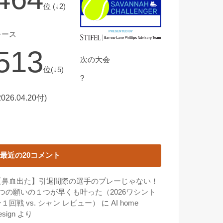
位 (↓2)
レース
513
次の大会
位(↓5)
?
2026.04.20付)
最近の20コメント
【鼻血出た】引退間際の選手のプレーじゃない！
3つの願いの１つが早くも叶った（2026ワシント
１回戦 vs. シャン レビュー）
に
AI home
esign
より