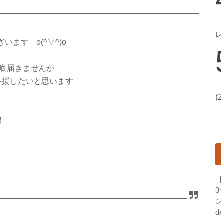
ます o(^▽^)o
到底届きませんが
て応援したいと思います
(
！
ン
d