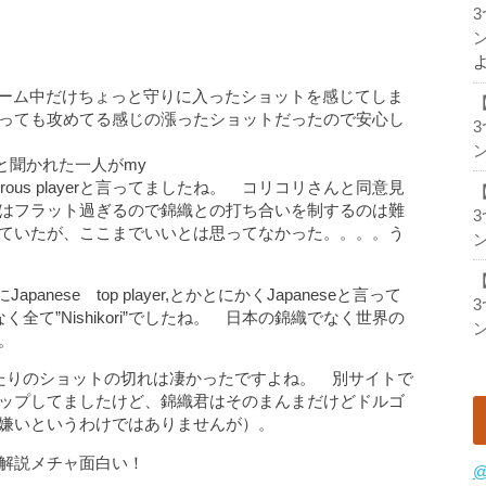
ン
ゲーム中だけちょっと守りに入ったショットを感じてしま
っても攻めてる感じの漲ったショットだったので安心し
ン
と聞かれた一人がmy
るdangerous playerと言ってましたね。 コリコリさんと同意見
はフラット過ぎるので錦織との打ち合いを制するのは難
ていたが、ここまでいいとは思ってなかった。。。。う
ン
panese top player,とかとにかくJapaneseと言って
て”Nishikori”でしたね。 日本の錦織でなく世界の
ン
。
たりのショットの切れは凄かったですよね。 別サイトで
ップしてましたけど、錦織君はそのまんまだけどドルゴ
嫌いというわけではありませんが）。
解説メチャ面白い！
@