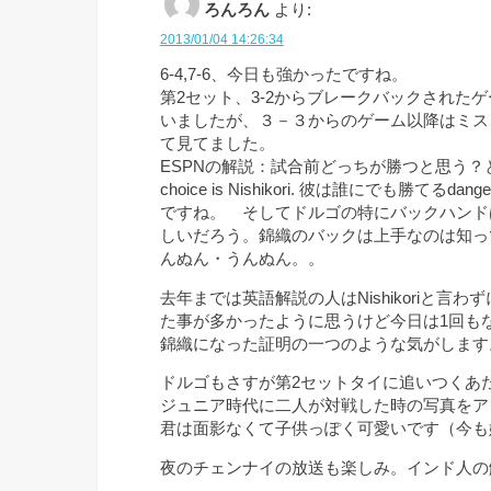
ろんろん
より:
2013/01/04 14:26:34
6-4,7-6、今日も強かったですね。
第2セット、3-2からブレークバックされた
いましたが、３－３からのゲーム以降はミス
て見てました。
ESPNの解説：試合前どっちが勝つと思う？
choice is Nishikori. 彼は誰にでも勝て
ですね。 そしてドルゴの特にバックハンド
しいだろう。錦織のバックは上手なのは知っ
んぬん・うんぬん。。
去年までは英語解説の人はNishikoriと言わずにJa
た事が多かったように思うけど今日は1回もなく全
錦織になった証明の一つのような気がします
ドルゴもさすが第2セットタイに追いつくあ
ジュニア時代に二人が対戦した時の写真をア
君は面影なくて子供っぽく可愛いです（今も
夜のチェンナイの放送も楽しみ。インド人の