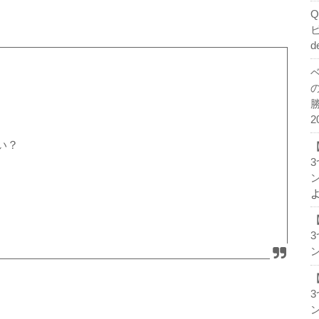
d
2
い？
ン
ン
ン