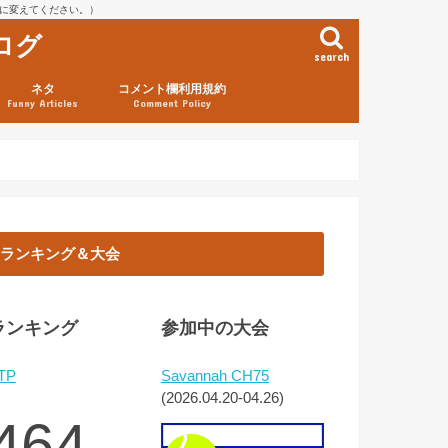
を@に変えてください。）
ログ
search
ネタ
コメント欄利用規約
Funny Articles
Comment Policy
ランキング＆大会
ランキング
参加中の大会
TP
Savannah CH75
(2026.04.20-04.26)
464