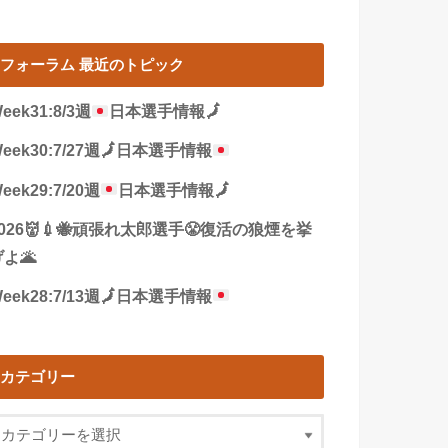
フォーラム 最近のトピック
eek31:8/3週
日本選手情報
🗾
eek30:7/27週
🗾
日本選手情報
eek29:7/20週
日本選手情報
🗾
2026👹💉🐝頑張れ太郎選手😤復活の狼煙を挙
よ🌋
eek28:7/13週
🗾
日本選手情報
カテゴリー