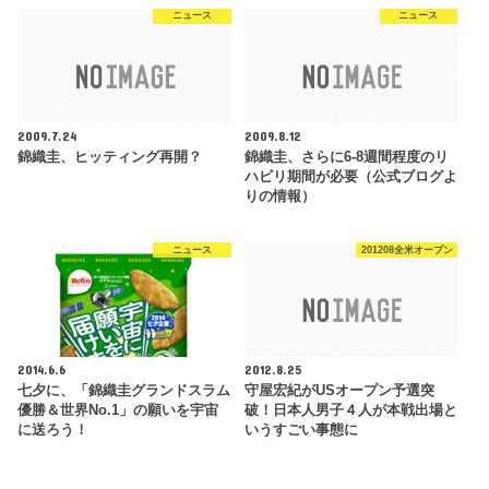
ニュース
ニュース
2009.7.24
2009.8.12
錦織圭、ヒッティング再開？
錦織圭、さらに6-8週間程度のリ
ハビリ期間が必要（公式ブログよ
りの情報）
ニュース
201208全米オープン
2014.6.6
2012.8.25
七夕に、「錦織圭グランドスラム
守屋宏紀がUSオープン予選突
優勝＆世界No.1」の願いを宇宙
破！日本人男子４人が本戦出場と
に送ろう！
いうすごい事態に