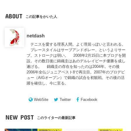
ABOUT
この記事をかいた人
netdash
テニスを愛する理系人間。よく理屈っぽいと言われる。
プレースタイルはサーブアンドボレー、というよりサー
ブ。ストロークは弱い。 2008年2月15日に本ブログを開
設。その数日後に錦織圭はあのデルレイビーチ優勝を成し
遂げる。 錦織圭の存在を知ったのは2004年。その後
2006年全仏ジュニアベスト8で再注目。2007年のプロデビ
ュー（AIGオープン）で錦織の試合を初観戦。その後の活
躍を確信し、今に至る。
WebSite
Twitter
Facebook
NEW POST
このライターの最新記事
202608ワシントン
202608ワシントン