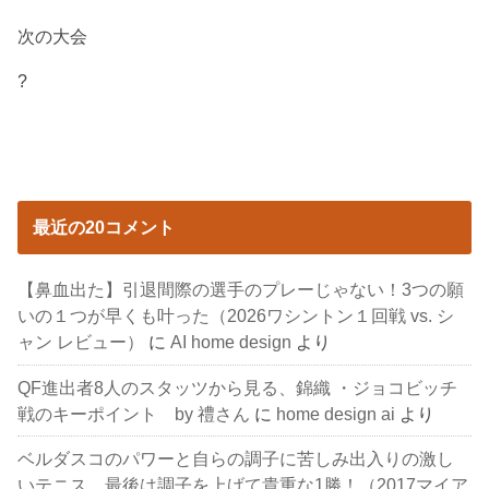
次の大会
?
最近の20コメント
【鼻血出た】引退間際の選手のプレーじゃない！3つの願
いの１つが早くも叶った（2026ワシントン１回戦 vs. シ
ャン レビュー）
に
AI home design
より
QF進出者8人のスタッツから見る、錦織 ・ジョコビッチ
戦のキーポイント by 禮さん
に
home design ai
より
ベルダスコのパワーと自らの調子に苦しみ出入りの激し
いテニス。最後は調子を上げて貴重な1勝！（2017マイア