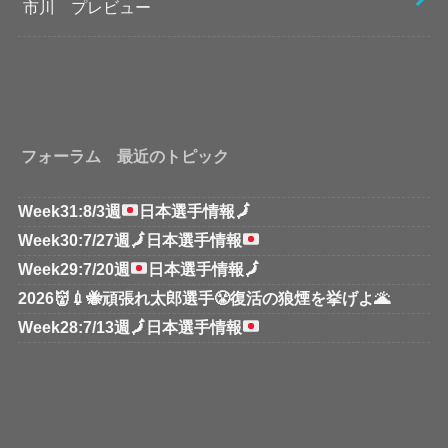
市川 プレビュー
フォーラム 最近のトピック
Week31:8/3週
日本選手情報
🗾
Week30:7/27週
🗾
日本選手情報
Week29:7/20週
日本選手情報
🗾
2026👹💉🐝頑張れ太郎選手😤復活の狼煙を挙げよ🌋
Week28:7/13週
🗾
日本選手情報