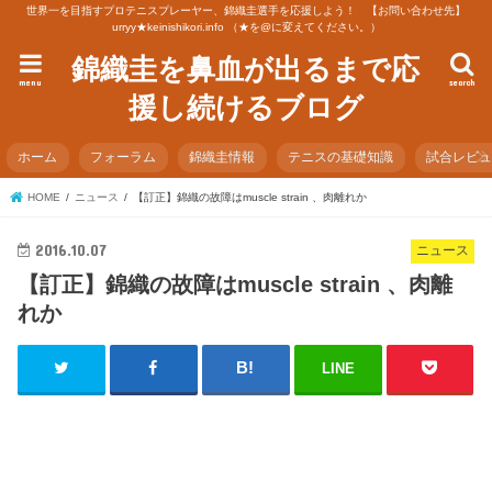
世界一を目指すプロテニスプレーヤー、錦織圭選手を応援しよう！ 【お問い合わせ先】
urryy★keinishikori.info （★を@に変えてください。）
錦織圭を鼻血が出るまで応
menu
search
援し続けるブログ
ホーム
フォーラム
錦織圭情報
テニスの基礎知識
試合レビ
HOME
ニュース
【訂正】錦織の故障はmuscle strain 、肉離れか
2016.10.07
ニュース
【訂正】錦織の故障はmuscle strain 、肉離
れか
LINE