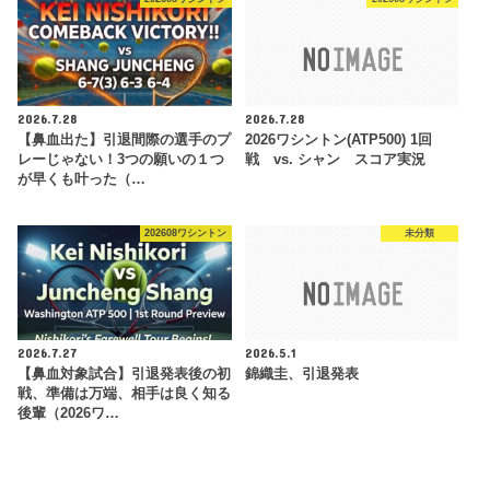
2026.7.28
2026.7.28
【鼻血出た】引退間際の選手のプ
2026ワシントン(ATP500) 1回
レーじゃない！3つの願いの１つ
戦 vs. シャン スコア実況
が早くも叶った（…
202608ワシントン
未分類
2026.7.27
2026.5.1
【鼻血対象試合】引退発表後の初
錦織圭、引退発表
戦、準備は万端、相手は良く知る
後輩（2026ワ…