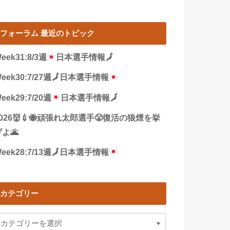
フォーラム 最近のトピック
eek31:8/3週
日本選手情報
🗾
eek30:7/27週
🗾
日本選手情報
eek29:7/20週
日本選手情報
🗾
2026👹💉🐝頑張れ太郎選手😤復活の狼煙を挙
よ🌋
eek28:7/13週
🗾
日本選手情報
カテゴリー