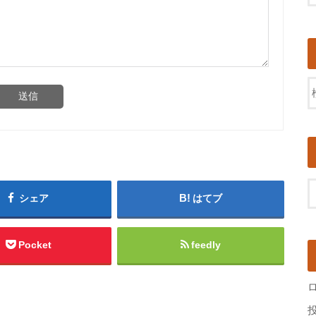
送信
シェア
はてブ
Pocket
feedly