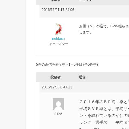
2016/11/21 17:24:06
お題（２）の逆で、BPを握ら
します。
netdash
キーマスター
5件の返信を表示中 - 1 - 5件目 (全5件中)
投稿者
返信
2016/12/06 0:47:13
２０１６年のＢＰ挽回率と
平均ＳＶＰ率とは、平均サ
naka
ントを取れているのか）の
ランク 選手名 平均Ｓ