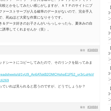
比較とかをしてみたい感じがしますが、ＡＴＰのサイトにブ
ファーストサーブが入る確率のデータがないので、完全手入
で、死ぬほど大変な作業になりそうです。
ン
き＆データ好きのお子さんがいらっしゃったら、夏休みの自
に誘導してくれませんか（笑）。
ン
#34669
返信
ン
ッドシートにコピーしてみたので、そのリンクを貼ってみま
/spreadsheets/d/1yU9_An6ATskB2OMCHshpE1P52_vr3rLqHsV
ン
16269
っていれば見られると思うのですが、どうでしょうか？
ン
#34684
返信