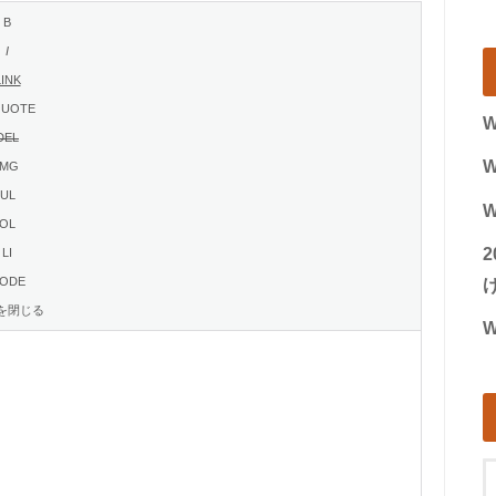
W
W
W
げ
W