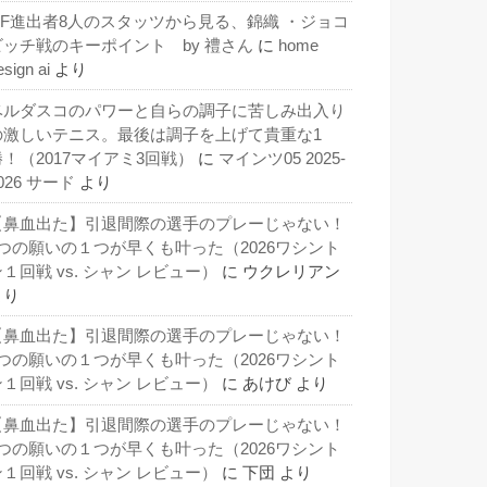
QF進出者8人のスタッツから見る、錦織 ・ジョコ
ビッチ戦のキーポイント by 禮さん
に
home
esign ai
より
ベルダスコのパワーと自らの調子に苦しみ出入り
の激しいテニス。最後は調子を上げて貴重な1
勝！（2017マイアミ3回戦）
に
マインツ05 2025-
026 サード
より
【鼻血出た】引退間際の選手のプレーじゃない！
3つの願いの１つが早くも叶った（2026ワシント
１回戦 vs. シャン レビュー）
に
ウクレリアン
より
【鼻血出た】引退間際の選手のプレーじゃない！
3つの願いの１つが早くも叶った（2026ワシント
１回戦 vs. シャン レビュー）
に
あけび
より
【鼻血出た】引退間際の選手のプレーじゃない！
3つの願いの１つが早くも叶った（2026ワシント
１回戦 vs. シャン レビュー）
に
下団
より