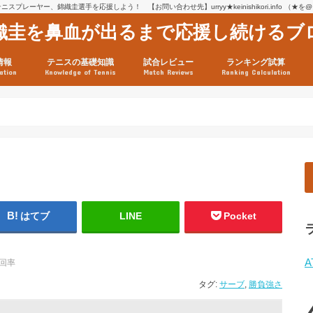
スプレーヤー、錦織圭選手を応援しよう！ 【お問い合わせ先】urryy★keinishikori.info （★
織圭を鼻血が出るまで応援し続けるブ
情報
テニスの基礎知識
試合レビュー
ランキング試算
ation
Knowledge of Tennis
Match Reviews
Ranking Calculation
ssage
ロフィール
績
グ推移
連グッズ
試合まとめ（2025年1月16
リスト（2021年8月10日時
ツアーの構造
ATPツアー ポイント表
テニス情報入手法
はてブ
LINE
Pocket
A
回率
タグ:
サーブ
,
勝負強さ