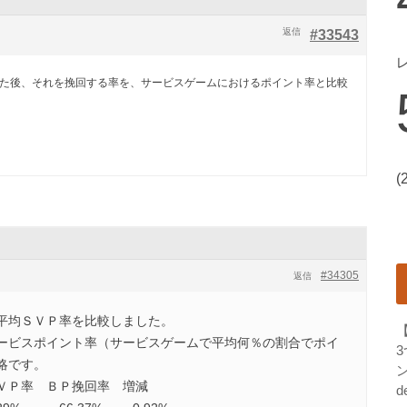
返信
#33543
れた後、それを挽回する率を、サービスゲームにおけるポイント率と比較
(
#34305
返信
平均ＳＶＰ率を比較しました。
ービスポイント率（サービスゲームで平均何％の割合でポイ
略です。
ン
ＶＰ率 ＢＰ挽回率 増減
d