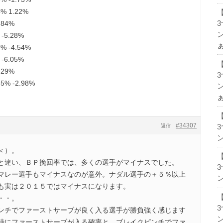
% 1.22%
.84%
ン
-5.28%
% -4.54%
-6.05%
.29%
5% -2.98%
ン
#34307
返信
ン
＜）。
と違い、ＢＰ挽回率では、多くの選手がマイナスでした。
マレー選手もマイナスなのが意外。ナダル選手の＋５％以上
ン
も実は２０１５ではマイナスになります。
・・。
ンチでファーストサーブが良く入る選手が勝負強く感じます
ン
時にファーストサーブが入る確率と、ブレイクピンチでファ