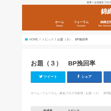
世界一を目指すプロテニ
錦
ホーム
フォーラム
錦織圭
Home
Forums
Kei Inform
日本選手情報
鼻血ブログラボ
鼻血ブログ分析班
Kei’s Me
錦織圭プ
錦織圭 戦
ランキン
錦織圭関
鼻血が出た
次は見とけ
日現在）
点）
HOME
トピック
お題（３） BP挽回率
お題（３） BP挽回率
ツイート
シェア
ホーム
›
フォーラム
›
鼻血ブログ分析班
›
お題（３） BP挽
作成者
トピック