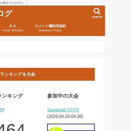
を@に変えてください。）
ログ
search
ネタ
コメント欄利用規約
Funny Articles
Comment Policy
ランキング＆大会
ランキング
参加中の大会
TP
Savannah CH75
(2026.04.20-04.26)
464