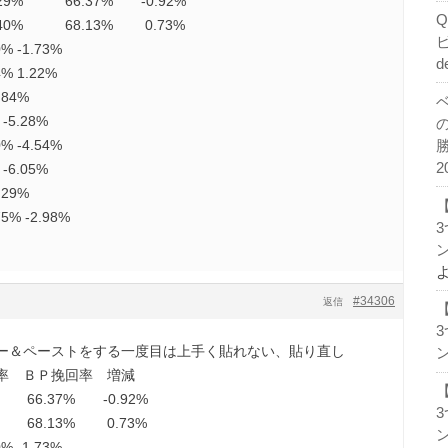
 66.37% -0.92%
0% 68.13% 0.73%
% -1.73%
d
% 1.22%
.84%
-5.28%
% -4.54%
2
-6.05%
.29%
5% -2.98%
ン
#34306
返信
ー＆ペーストをする一度目は上手く貼れない、貼り直し
ン
 ＢＰ挽回率 増減
6.37% -0.92%
 68.13% 0.73%
ン
% -1.73%