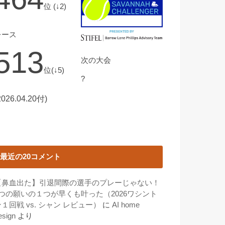
位 (↓2)
レース
513
次の大会
位(↓5)
?
2026.04.20付)
最近の20コメント
【鼻血出た】引退間際の選手のプレーじゃない！
3つの願いの１つが早くも叶った（2026ワシント
１回戦 vs. シャン レビュー）
に
AI home
esign
より