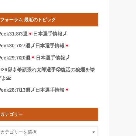
フォーラム 最近のトピック
eek31:8/3週
日本選手情報
🗾
eek30:7/27週
🗾
日本選手情報
eek29:7/20週
日本選手情報
🗾
2026👹💉🐝頑張れ太郎選手😤復活の狼煙を挙
よ🌋
eek28:7/13週
🗾
日本選手情報
カテゴリー