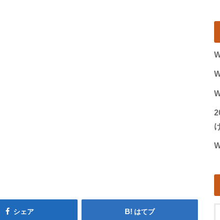
W
W
W
げ
W
シェア
はてブ