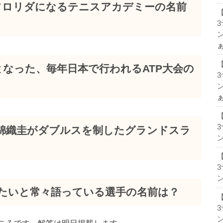
、フロリダになるテニスアカデミーの名前
ン
となった、毎年日本で行われるATP大会の
ン
年に錦織圭がダブルスを制したグランドスラ
ン
ン
みたいと常々語っている選手の名前は？
ン