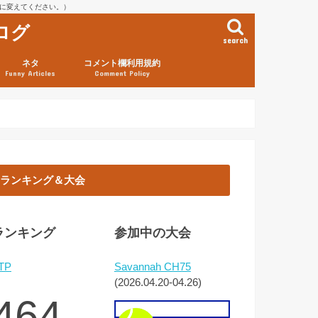
を@に変えてください。）
ログ
search
ネタ
コメント欄利用規約
Funny Articles
Comment Policy
ランキング＆大会
ランキング
参加中の大会
TP
Savannah CH75
(2026.04.20-04.26)
464