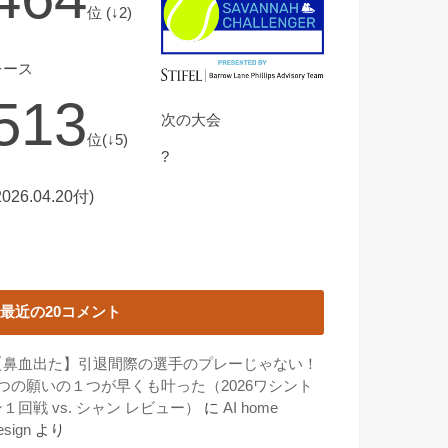
位 (↓2)
レース
513
次の大会
位(↓5)
?
2026.04.20付)
最近の20コメント
【鼻血出た】引退間際の選手のプレーじゃない！
3つの願いの１つが早くも叶った（2026ワシント
１回戦 vs. シャン レビュー）
に
AI home
esign
より