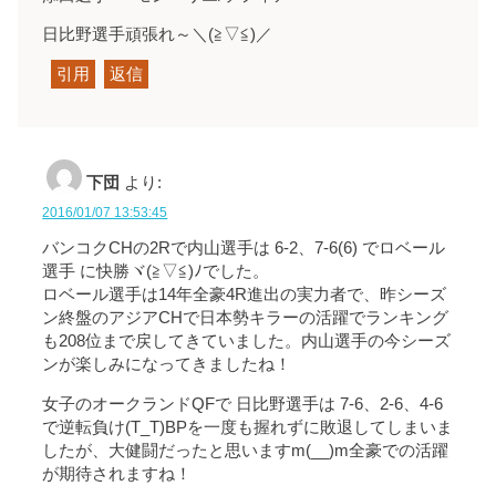
日比野選手頑張れ～＼(≧▽≦)／
引用
返信
下団
より:
2016/01/07 13:53:45
バンコクCHの2Rで内山選手は 6-2、7-6(6) でロベール
選手 に快勝ヾ(≧▽≦)ﾉでした。
ロベール選手は14年全豪4R進出の実力者で、昨シーズ
ン終盤のアジアCHで日本勢キラーの活躍でランキング
も208位まで戻してきていました。内山選手の今シーズ
ンが楽しみになってきましたね！
女子のオークランドQFで 日比野選手は 7-6、2-6、4-6
で逆転負け(T_T)BPを一度も握れずに敗退してしまいま
したが、大健闘だったと思いますm(__)m全豪での活躍
が期待されますね！