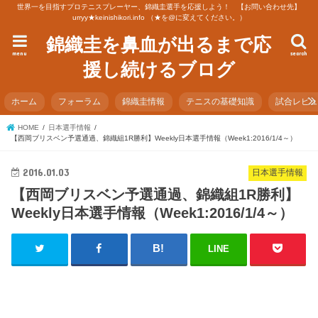
世界一を目指すプロテニスプレーヤー、錦織圭選手を応援しよう！ 【お問い合わせ先】
urryy★keinishikori.info （★を@に変えてください。）
錦織圭を鼻血が出るまで応
menu
search
援し続けるブログ
ホーム
フォーラム
錦織圭情報
テニスの基礎知識
試合レビ
HOME
日本選手情報
【西岡ブリスベン予選通過、錦織組1R勝利】Weekly日本選手情報（Week1:2016/1/4～）
2016.01.03
日本選手情報
【西岡ブリスベン予選通過、錦織組1R勝利】
Weekly日本選手情報（Week1:2016/1/4～）
LINE