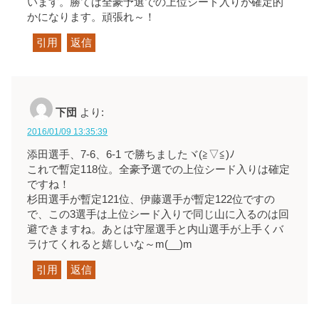
います。勝てば全豪予選での上位シード入りが確定的
かになります。頑張れ～！
引用
返信
下団
より:
2016/01/09 13:35:39
添田選手、7-6、6-1 で勝ちましたヾ(≧▽≦)ﾉ
これで暫定118位。全豪予選での上位シード入りは確定
ですね！
杉田選手が暫定121位、伊藤選手が暫定122位ですの
で、この3選手は上位シード入りで同じ山に入るのは回
避できますね。あとは守屋選手と内山選手が上手くバ
ラけてくれると嬉しいな～m(__)m
引用
返信