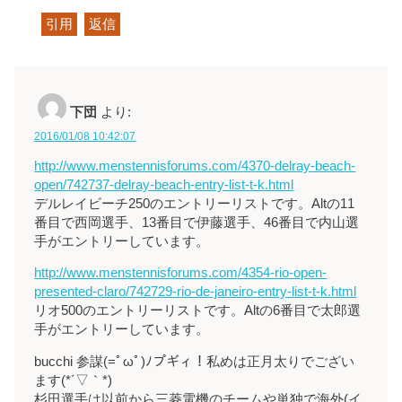
引用
返信
下団
より:
2016/01/08 10:42:07
http://www.menstennisforums.com/4370-delray-beach-
open/742737-delray-beach-entry-list-t-k.html
デルレイビーチ250のエントリーリストです。Altの11
番目で西岡選手、13番目で伊藤選手、46番目で内山選
手がエントリーしています。
http://www.menstennisforums.com/4354-rio-open-
presented-claro/742729-rio-de-janeiro-entry-list-t-k.html
リオ500のエントリーリストです。Altの6番目で太郎選
手がエントリーしています。
bucchi 参謀(=ﾟωﾟ)ﾉプギィ！私めは正月太りでござい
ます(*´▽｀*)
杉田選手は以前から三菱電機のチームや単独で海外(イ