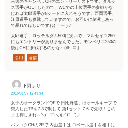
来週のキャンベラCHのエントリーリストです。ダルシ
ス選手がOUTしたので、WCでの上位選手の参戦がな
ければ太郎選手が8シードに入れそうです。西岡選手、
江原選手も参戦していますので、お互いに刺激しあっ
て暴れてほしいですね( ｀ー´)ノ
太郎選手、ロッテルダム500に次いで、マルセイユ250
にもエントリーがありませんでした。モンペリエ250の
後はCHに参戦するのかな～(＠_＠;)
引用
返信
下団
より:
2016/01/07 12:43:34
女子のオークランドQFで 日比野選手はオールキープで
突入したTBを7-3で制して 第1セット 7-6 で先取！この
まま押しきれ～＼(゜ロ＼)(／ロ゜)／
バンコクCHの2Rで 内山選手は ロベール選手を相手に