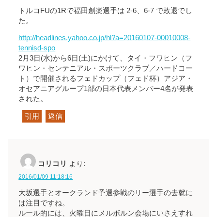
トルコFUの1Rで福田創楽選手は 2-6、6-7 で敗退でし
た。
http://headlines.yahoo.co.jp/hl?a=20160107-00010008-
tennisd-spo
2月3日(水)から6日(土)にかけて、タイ・フワヒン（フ
ワヒン・センテニアル・スポーツクラブ／ハードコー
ト）で開催されるフェドカップ（フェド杯）アジア・
オセアニアグループ1部の日本代表メンバー4名が発表
された。
引用
返信
コリコリ
より:
2016/01/09 11:18:16
大坂選手とオークランド予選参戦のリー選手の去就に
は注目ですね。
ルール的には、火曜日にメルボルン会場にいさえすれ