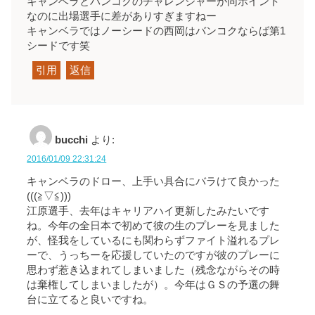
キャンベラとバンコクのチャレンジャーが同ポイント
なのに出場選手に差がありすぎますねー
キャンベラではノーシードの西岡はバンコクならば第1
シードです笑
引用
返信
bucchi
より:
2016/01/09 22:31:24
キャンベラのドロー、上手い具合にバラけて良かった
(((≧▽≦)))
江原選手、去年はキャリアハイ更新したみたいです
ね。今年の全日本で初めて彼の生のプレーを見ました
が、怪我をしているにも関わらずファイト溢れるプレ
ーで、うっちーを応援していたのですが彼のプレーに
思わず惹き込まれてしまいました（残念ながらその時
は棄権してしまいましたが）。今年はＧＳの予選の舞
台に立てると良いですね。