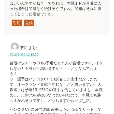
ばいいんですかね？ であれば、本戦１Ｒが月曜に入
った場合は問題なく続けそうですね。問題はそれに勝
ってしまった場合ですか。
引用
返信
下団
より:
2016/01/09 13:15:50
普段のツアーやCHの予選だと本人が会場でサインイン
しないと不可だと思いますが・・・どうなんでしょ
う？
リー選手はバンコクCHで1試合しか出来なかったの
で、オークランド参戦もやむなしだと思いますが、大
坂選手は予選1Rで74位の選手を倒していますし、本戦
のQ、LL枠5つの内の3つは良い枠なので、本戦でも勝
ち上がれそうですし、どうしますかね～(＠_＠;)
バンコクCHのSFで添田選手は 7-6、3-1 でリードして