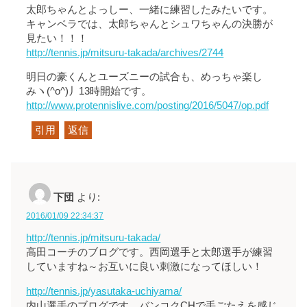
太郎ちゃんとよっしー、一緒に練習したみたいです。
キャンベラでは、太郎ちゃんとシュワちゃんの決勝が
見たい！！！
http://tennis.jp/mitsuru-takada/archives/2744
明日の豪くんとユーズニーの試合も、めっちゃ楽し
みヽ(^o^)丿13時開始です。
http://www.protennislive.com/posting/2016/5047/op.pdf
引用
返信
下団
より:
2016/01/09 22:34:37
http://tennis.jp/mitsuru-takada/
高田コーチのブログです。西岡選手と太郎選手が練習
していますね～お互いに良い刺激になってほしい！
http://tennis.jp/yasutaka-uchiyama/
内山選手のブログです。バンコクCHで手ごたえを感じ