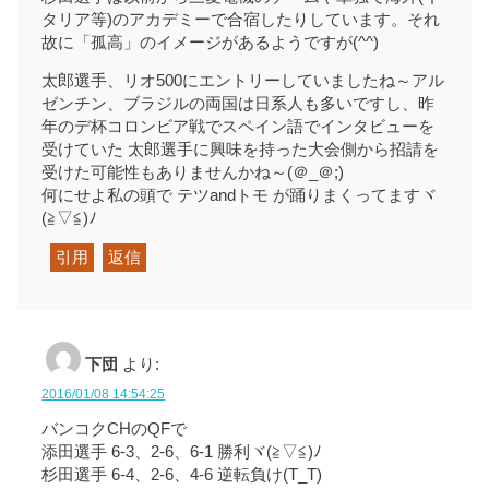
タリア等)のアカデミーで合宿したりしています。それ
故に「孤高」のイメージがあるようですが(^^)
太郎選手、リオ500にエントリーしていましたね～アル
ゼンチン、ブラジルの両国は日系人も多いですし、昨
年のデ杯コロンビア戦でスペイン語でインタビューを
受けていた 太郎選手に興味を持った大会側から招請を
受けた可能性もありませんかね～(＠_＠;)
何にせよ私の頭で テツandトモ が踊りまくってますヾ
(≧▽≦)ﾉ
引用
返信
下団
より:
2016/01/08 14:54:25
バンコクCHのQFで
添田選手 6-3、2-6、6-1 勝利ヾ(≧▽≦)ﾉ
杉田選手 6-4、2-6、4-6 逆転負け(T_T)