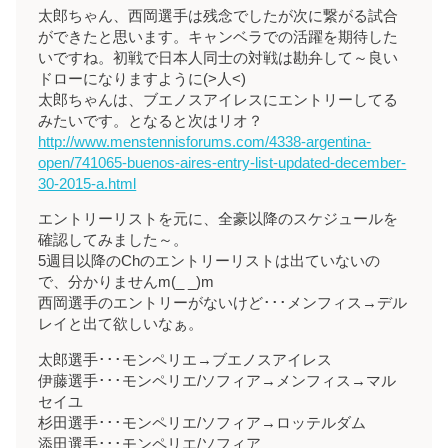
太郎ちゃん、西岡選手は残念でしたが次に繋がる試合
ができたと思います。キャンベラでの活躍を期待した
いですね。初戦で日本人同士の対戦は勘弁して～良い
ドローになりますように(>人<)
太郎ちゃんは、ブエノスアイレスにエントリーしてる
みたいです。となると次はリオ？
http://www.menstennisforums.com/4338-argentina-
open/741065-buenos-aires-entry-list-updated-december-
30-2015-a.html
エントリーリストを元に、全豪以降のスケジュールを
確認してみました～。
5週目以降のChのエントリーリストは出ていないの
で、分かりませんm(_ _)m
西岡選手のエントリーがないけど･･･メンフィス→デル
レイと出て欲しいなぁ。
太郎選手･･･モンペリエ→ブエノスアイレス
伊藤選手･･･モンペリエ/ソフィア→メンフィス→マル
セイユ
杉田選手･･･モンペリエ/ソフィア→ロッテルダム
添田選手･･･モンペリエ/ソフィア