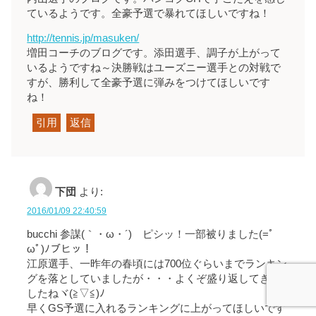
ているようです。全豪予選で暴れてほしいですね！
http://tennis.jp/masuken/
増田コーチのブログです。添田選手、調子が上がって
いるようですね～決勝戦はユーズニー選手との対戦で
すが、勝利して全豪予選に弾みをつけてほしいです
ね！
引用
返信
下団
より:
2016/01/09 22:40:59
bucchi 参謀(｀・ω・´)ゞピシッ！一部被りました(=ﾟ
ωﾟ)ﾉブヒッ！
江原選手、一昨年の春頃には700位ぐらいまでランキン
グを落としていましたが・・・よくぞ盛り返してきま
したねヾ(≧▽≦)ﾉ
早くGS予選に入れるランキングに上がってほしいです