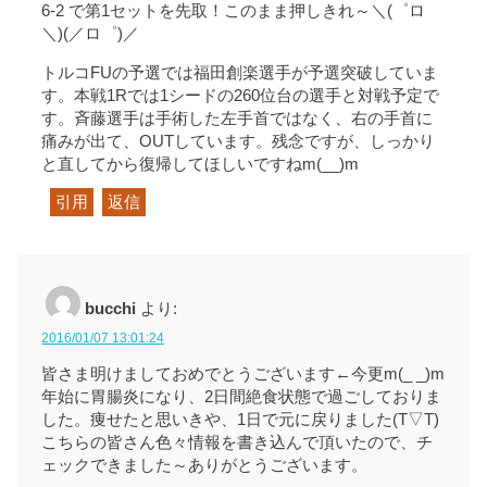
6-2 で第1セットを先取！このまま押しきれ～＼(゜ロ
＼)(／ロ゜)／
トルコFUの予選では福田創楽選手が予選突破していま
す。本戦1Rでは1シードの260位台の選手と対戦予定で
す。斉藤選手は手術した左手首ではなく、右の手首に
痛みが出て、OUTしています。残念ですが、しっかり
と直してから復帰してほしいですねm(__)m
引用
返信
bucchi
より:
2016/01/07 13:01:24
皆さま明けましておめでとうございます←今更m(_ _)m
年始に胃腸炎になり、2日間絶食状態で過ごしておりま
した。痩せたと思いきや、1日で元に戻りました(T▽T)
こちらの皆さん色々情報を書き込んで頂いたので、チ
ェックできました～ありがとうございます。