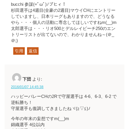
bucchi 参謀(=ﾟωﾟ)ﾉブヒィ！
杉田選手は4週目(全豪の2週目)マウイCHにエントリー
していますし、日本リーグもありますので、どうなる
やら・・・個人の活動に専念してほしいですねm(__)m
太郎選手は・・・リオ500とデルレイビーチ250のエン
トリーリストが出てないので、わかりませんね～(＠_
＠;)
引用
返信
下団
より:
2016/01/07 14:45:38
ハッピーバレーCHの2Rで守屋選手は 4-6、6-3、6-2 で
逆転勝ち！
守屋選手も復調してきましたねヾ(≧▽≦)ﾉ
今年の年末の妄想ですm(__)m
錦織選手 4位以内