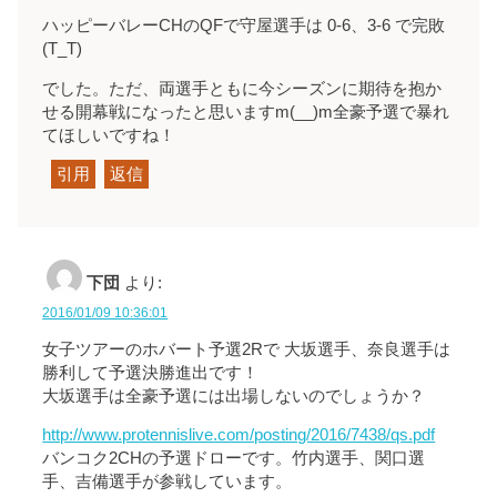
ハッピーバレーCHのQFで守屋選手は 0-6、3-6 で完敗
(T_T)
でした。ただ、両選手ともに今シーズンに期待を抱か
せる開幕戦になったと思いますm(__)m全豪予選で暴れ
てほしいですね！
引用
返信
下団
より:
2016/01/09 10:36:01
女子ツアーのホバート予選2Rで 大坂選手、奈良選手は
勝利して予選決勝進出です！
大坂選手は全豪予選には出場しないのでしょうか？
http://www.protennislive.com/posting/2016/7438/qs.pdf
バンコク2CHの予選ドローです。竹内選手、関口選
手、吉備選手が参戦しています。