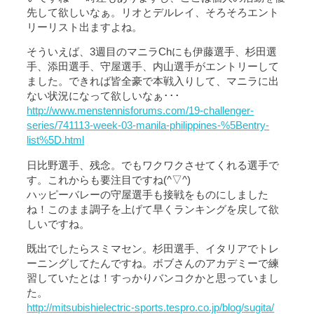
先して欲しいなぁ。リオとデルレイ、そろそろエント
リーリスト出ますよね。
そういえば、3週目のマニラChにも伊藤選手、杉田選
手、添田選手、守屋選手、内山選手がエントリーして
ました。できれば皆全豪で本戦入りして、マニラに出
ない状況になって欲しいなぁ･･･
http://www.menstennisforums.com/19-challenger-
series/741113-week-03-manila-philippines-%5Bentry-
list%5D.html
日比野選手、残念。でもワクワクさせてくれる選手で
す。これからも要注目ですね(^▽^)
ハッピーバレーの守屋選手も接戦をものにしました
ね！このまま調子を上げて早くランキングを戻して欲
しいですね。
既出でしたらスミマセン。杉田選手、イタリアでトレ
ーニングしてたんですね。ボブさんのアカデミーで練
習していたとは！すっかりバンコクかと思っていまし
た。
http://mitsubishielectric-sports.tespro.co.jp/blog/sugita/