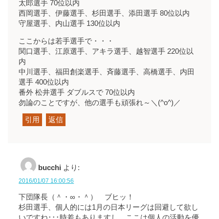
太郎選手 70位以内
西岡選手、伊藤選手、杉田選手、添田選手 80位以内
守屋選手、内山選手 130位以内
ここからは若手選手で・・・
関口選手、江原選手、アキラ選手、越智選手 220位以
内
中川選手、福田創楽選手、斉藤選手、高橋選手、内田
選手 400位以内
番外 松井選手 ダブルスで 70位以内
勿論のことですが、他の選手も頑張れ～＼(^o^)／
引用
返信
bucchi
より:
2016/01/07 16:00:56
下団隊長（＾・∞・＾）ゞブヒッ！
杉田選手、個人的には1月の日本リーグは回避して欲し
いですね･･･時差もありますし、ここは個人の活動を優