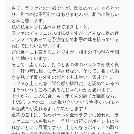
さて、ラファとの一戦ですが、団長のおっしゃるとお
り、勝つのは不可能ではありませんが、相当に厳しい
と私も思います。
私の私見を少し述べさせて頂きますと、
ラファのディフェンスは鉄壁ですが、どんなに足の速
いラファであっても予測なしで相手の球を拾っている
わけではないと思います。
どの選手にも言えることですが、相手の打つ球を予測
して動いています。
そして、圭くんは、打つときの体のバランスが凄く良
く、打つ時に相手に予測させない、そして、相手の動
きを見て予測を外すのがとても上手い。天才です。
ラファが圭くんを「試合感が抜群だ」と認めているの
はそういうところにあるんじゃないかと思います。
ですから、この試合、もし圭くんの調子が最高なら、
圭VSラファのエースの取り合いという物凄くハイレベ
ルな試合が見れるような気がします！
通常の選手は、攻めボールを全部ラファに拾われ、ラ
ファにエースも取られ、ラリーは続くがポイントは取
れないという展開ですが、圭くんならポイントの取り
合いの大興奮の試合を出来るんじゃないかと今からワ