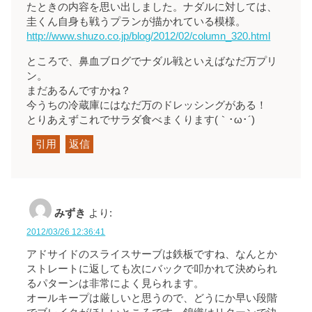
たときの内容を思い出しました。ナダルに対しては、
圭くん自身も戦うプランが描かれている模様。
http://www.shuzo.co.jp/blog/2012/02/column_320.html
ところで、鼻血ブログでナダル戦といえばなだ万プリ
ン。
まだあるんですかね？
今うちの冷蔵庫にはなだ万のドレッシングがある！
とりあえずこれでサラダ食べまくります(｀･ω･´)
引用
返信
みずき
より:
2012/03/26 12:36:41
アドサイドのスライスサーブは鉄板ですね、なんとか
ストレートに返しても次にバックで叩かれて決められ
るパターンは非常によく見られます。
オールキープは厳しいと思うので、どうにか早い段階