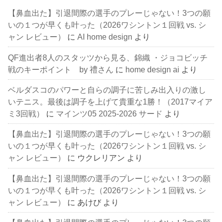
【鼻血出た】引退間際の選手のプレーじゃない！3つの願
いの１つが早くも叶った（2026ワシントン１回戦 vs. シ
ャン レビュー）
に
AI home design
より
QF進出者8人のスタッツから見る、錦織 ・ジョコビッチ
戦のキーポイント by 禮さん
に
home design ai
より
ベルダスコのパワーと自らの調子に苦しみ出入りの激し
いテニス。最後は調子を上げて貴重な1勝！（2017マイア
ミ3回戦）
に
マインツ05 2025-2026 サード
より
【鼻血出た】引退間際の選手のプレーじゃない！3つの願
いの１つが早くも叶った（2026ワシントン１回戦 vs. シ
ャン レビュー）
に
ウクレリアン
より
【鼻血出た】引退間際の選手のプレーじゃない！3つの願
いの１つが早くも叶った（2026ワシントン１回戦 vs. シ
ャン レビュー）
に
あけび
より