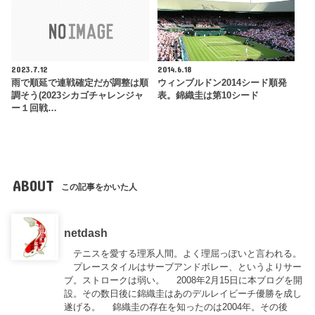
2023.7.12
2014.6.18
雨で順延で連戦確定だが調整は順
ウィンブルドン2014シード順発
調そう(2023シカゴチャレンジャ
表。錦織圭は第10シード
ー１回戦…
ABOUT
この記事をかいた人
netdash
テニスを愛する理系人間。よく理屈っぽいと言われる。
プレースタイルはサーブアンドボレー、というよりサー
ブ。ストロークは弱い。 2008年2月15日に本ブログを開
設。その数日後に錦織圭はあのデルレイビーチ優勝を成し
遂げる。 錦織圭の存在を知ったのは2004年。その後