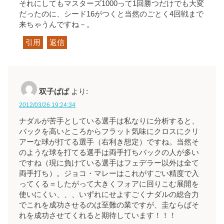
それにしてもマスターズ1000って1回勝つだけでも大変
だったのに、シード16がつくと当然のごとく4回戦まで
来ちゃうんですね－。
引用
返信
双子ぱぱ
より:
2012/03/26 19:24:34
ナダルが苦手としている選手は私なりに分析すると、
バックを高いところからフラット気味にクロスにクリ
アーな球が打てる選手（右利き想定）ですね。当然そ
のような球を打てる選手は両手打ちバックの人が多い
ですね（現に負けている選手はフェデラー以外は全て
両手打ち）。ジョコ・マレーはこれがすごい精度で入
ってくる＝したがって大きくフォアに回りこむ展開を
使いにくい、、、いずれにせよすごくナダルの総合力
でこれを成功させるのは至難の業ですが、圭ならばそ
れを成功させてくれると期待しています！！！