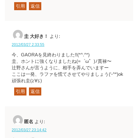
引用
返信
圭 大好き！
より:
2012/03/27 2:33:55
今、GAORAを見終わりました!!(*^.^*)
圭、ホントに強くなりましたね
(=゜ω゜)ﾉ
貫禄〜
辻野さんが言うように、相手を弄んでいますー
ここは一発、ラファを慌てさせてやりましょう
(‘-^*)ok
頑張れ
圭
(≧∀≦)
引用
返信
匿名
より:
2012/03/27 23:14:42