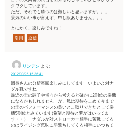
クワクしています。
ただ、それでも勝つのは難しいと思いますが。。。
景気のいい事が言えず、申し訳ありません。。。
とにかく、楽しみですね！
引用
返信
リンデン
より:
2012/03/26 15:36:41
団長さんの分析毎回楽しみにしてます いよいよ対ナ
ダル戦ですね
最近の圭の調子や傾向から考えると確かに2割位の勝機
になるかもしれません が、私は期待をこめて今まで
の圭のパフォーマンスの良いとこ取りできたとして勝
機5割位とみています(希望と期待と夢がはいってま
す・・） ナダルが対ストローカー相手に苦戦してる
のはライジング気味に早撃ちしてくる相手にいつもて