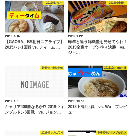
201506ハレ
201901全豪
2015.6.16
2019.1.22
【GAORA、BS朝日ニアライブ】
昨年と違う錦織圭を見せてやれ！
2015ハレ1回戦 vs. ティーム …
2019全豪オープン準々決勝 vs.
ジョ…
2019wimbledon
201810shanghai
2019.7.6
2018.10.10
キャリア400勝なるか!? 2019ウィ
2018上海2回戦 vs. Wu プレビ
ンブルドン3回戦 vs. ジョン…
ュー
202307シカゴCH
201406ウィンブルドン