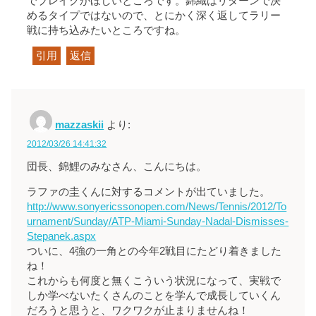
でブレイクがほしいところです。錦織はリターンで決
めるタイプではないので、とにかく深く返してラリー
戦に持ち込みたいところですね。
引用
返信
mazzaskii
より:
2012/03/26 14:41:32
団長、錦鯉のみなさん、こんにちは。
ラファの圭くんに対するコメントが出ていました。
http://www.sonyericssonopen.com/News/Tennis/2012/To
urnament/Sunday/ATP-Miami-Sunday-Nadal-Dismisses-
Stepanek.aspx
ついに、4強の一角との今年2戦目にたどり着きました
ね！
これからも何度と無くこういう状況になって、実戦で
しか学べないたくさんのことを学んで成長していくん
だろうと思うと、ワクワクが止まりませんね！