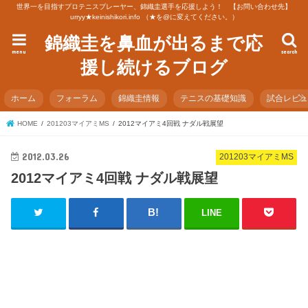
世界一を目指すプロテニスプレーヤー、錦織圭選手を応援しよう！ 【お問い合わせ先】
urryy★keinishikori.info （★を@に変えてください。）
錦織圭を鼻血が出るまで応
menu
search
援し続けるブログ
ホーム
フォーラム
錦織圭情報
テニスの基礎知識
試合レビ
HOME
201203マイアミMS
2012マイアミ4回戦 ナダル戦展望
2012.03.26
201203マイアミMS
2012マイアミ4回戦 ナダル戦展望
LINE