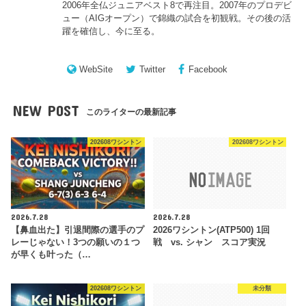
2006年全仏ジュニアベスト8で再注目。2007年のプロデビ
ュー（AIGオープン）で錦織の試合を初観戦。その後の活
躍を確信し、今に至る。
WebSite
Twitter
Facebook
NEW POST
このライターの最新記事
202608ワシントン
202608ワシントン
2026.7.28
2026.7.28
【鼻血出た】引退間際の選手のプ
2026ワシントン(ATP500) 1回
レーじゃない！3つの願いの１つ
戦 vs. シャン スコア実況
が早くも叶った（…
202608ワシントン
未分類