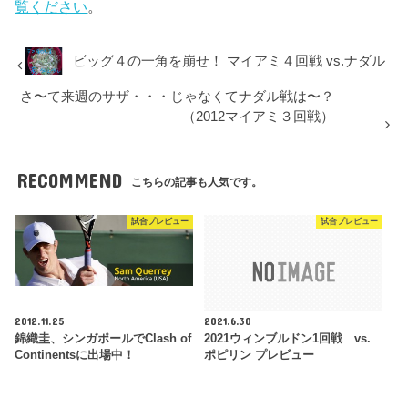
覧ください
。
ビッグ４の一角を崩せ！ マイアミ４回戦 vs.ナダル
さ〜て来週のサザ・・・じゃなくてナダル戦は〜？
（2012マイアミ３回戦）
RECOMMEND
こちらの記事も人気です。
試合プレビュー
試合プレビュー
2012.11.25
2021.6.30
錦織圭、シンガポールでClash of
2021ウィンブルドン1回戦 vs.
Continentsに出場中！
ポピリン プレビュー