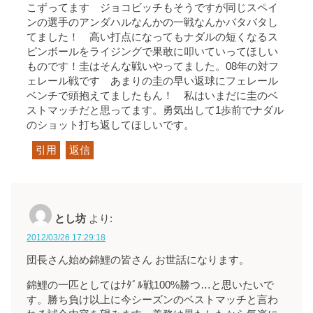
こずってます ジョコビッチもそうですが同じスペイ
ンの選手のアンダハルなんかの一戦なんかバタバタし
てました！ 高い打点になってもナダルの短くなるス
ピンボールをライジングで果敢に叩いていってほしい
ものです！圭はそんな戦いやってました。08年の対フ
ェレール戦です あまりの圭の早い返球にフェレール
ベンチで頭抱えてましたもん！ 私はいまだに圭のベ
ストマッチだと思ってます。勇気出して1歩前でナダル
のショット打ち返してほしいです。
引用
返信
とし坊
より:
2012/03/26 17:29:18
団長さん始め錦鯉の皆さん お世話になります。
錦鯉の一匹としてはﾅﾀﾞﾙ戦100%勝つ…と思いたいで
す。勝ち負け以上に今シーズンのベストマッチと言わ