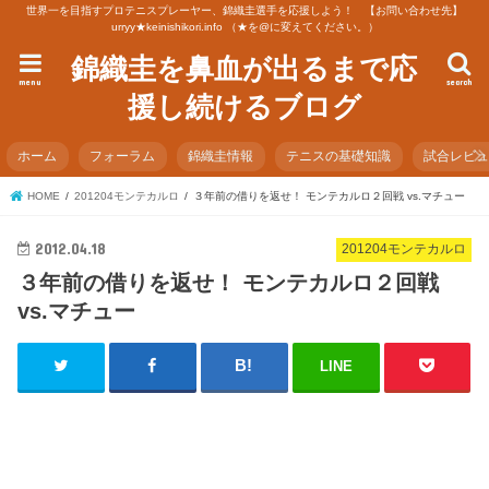
世界一を目指すプロテニスプレーヤー、錦織圭選手を応援しよう！ 【お問い合わせ先】
urryy★keinishikori.info （★を@に変えてください。）
錦織圭を鼻血が出るまで応
menu
search
援し続けるブログ
ホーム
フォーラム
錦織圭情報
テニスの基礎知識
試合レビ
HOME
201204モンテカルロ
３年前の借りを返せ！ モンテカルロ２回戦 vs.マチュー
2012.04.18
201204モンテカルロ
３年前の借りを返せ！ モンテカルロ２回戦
vs.マチュー
LINE