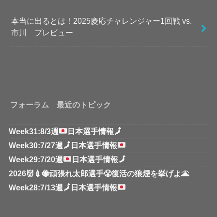
本当に出るとは！2025慶応チャレンジャー1回戦 vs.
市川 プレビュー
フォーラム 最近のトピック
Week31:8/3週
日本選手情報
🗾
Week30:7/27週
🗾
日本選手情報
Week29:7/20週
日本選手情報
🗾
2026👹💉🐝頑張れ太郎選手😤復活の狼煙を挙げよ🌋
Week28:7/13週
🗾
日本選手情報