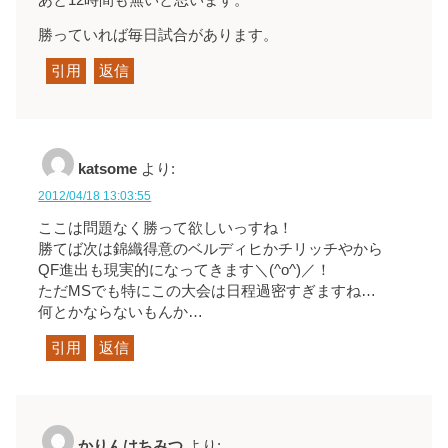
勝っていれば毎日試合があります。
引用
返信
katsome
より:
2012/04/18 13:03:55
ここは問題なく勝って欲しいっすね！
勝てば次は錦織得意のベルディヒかチリッチやから
QF進出も現実的になってきます＼(^o^)／！
ただMSでも特にこの大会は日程過密すぎますね…
何とかならないもんか…
引用
返信
かりんはちみつ
より: