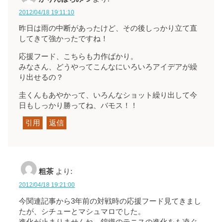
2012/04/18 19:11:10
昨日は雨の中断があったけど、その後しっかり立て直
してきて強かったですね！
応援フード、こちらも力作ばかり。
みなさん、どうやってこんなにいろいろアイデアが繰
り出せるの？
圭くんもあやかって、いろんなショット繰り出して今
日もしっかり勝ってね、バモス！！
引用
返信
粗茶
より:
2012/04/18 19:21:00
今関連記事から3年前の対戦時の応援フード見てきまし
たが、シチューとマシュマロでした。
進化が止まりませんね。錦織のテニスの進化をも凌ぐ