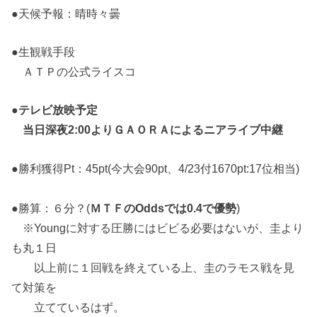
●天候予報：晴時々曇
●生観戦手段
ＡＴＰの公式ライスコ
●
テレビ放映予定
当日深夜2:00よりＧＡＯＲＡによるニアライブ中継
●勝利獲得Pt：45pt(今大会90pt、4/23付1670pt:17位相当)
●勝算：６分？(
ＭＴＦのOddsでは0.4で優勢
)
※Youngに対する圧勝にはビビる必要はないが、圭より
も丸１日
以上前に１回戦を終えている上、圭のラモス戦を見
て対策を
立てているはず。