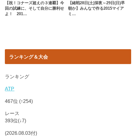
【祝！コナーズ超えの３連覇】今
【緒戦28日(土)深夜～29日(日)早
回の試練に、そして自分に勝利せ
朝か】みんなで作る2015マイア
よ！ 201…
ミ…
ランキング＆大会
ランキング
ATP
467位 (↑254)
レース
393位(↓7)
(2026.08.03付)