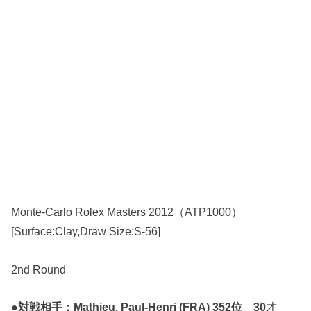
Monte-Carlo Rolex Masters 2012（ATP1000）
[Surface:Clay,Draw Size:S-56]
2nd Round
●
対戦相手：Mathieu, Paul-Henri (FRA) 352位 30
才