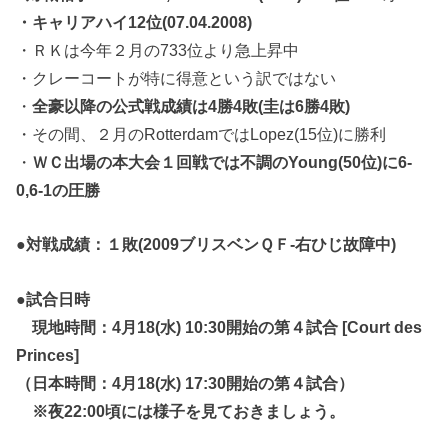
・キャリアハイ12位(07.04.2008)
・ＲＫは今年２月の733位より急上昇中
・クレーコートが特に得意という訳ではない
・
全豪以降の公式戦成績は4勝4敗(圭は6勝4敗)
・その間、２月のRotterdamではLopez(15位)に勝利
・
ＷＣ出場の本大会１回戦では不調のYoung(50位)に6-
0,6-1の圧勝
●
対戦成績：１敗(2009ブリスベンＱＦ-右ひじ故障中)
●試合日時
現地時間：4月18(水) 10:30開始の第４試合 [Court des
Princes]
（日本時間：4月18(水) 17:30開始の第４試合）
※夜22:00頃には様子を見ておきましょう。