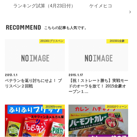
ランキング試算（4月23日付） ケイメヒコ
RECOMMEND
こちらの記事も人気です。
201301ブリスベン
201501全豪
2013.1.1
2015.1.17
ベテランを返り討ちにせよ！ ブ
【祝！ストレート勝ち】実戦モー
リスベン２回戦
ドのオーラを放て！ 2015全豪オ
ープン１…
201905rome
201810ウィーン