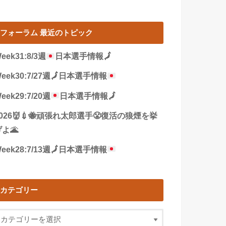
フォーラム 最近のトピック
eek31:8/3週
日本選手情報
🗾
eek30:7/27週
🗾
日本選手情報
eek29:7/20週
日本選手情報
🗾
2026👹💉🐝頑張れ太郎選手😤復活の狼煙を挙
よ🌋
eek28:7/13週
🗾
日本選手情報
カテゴリー