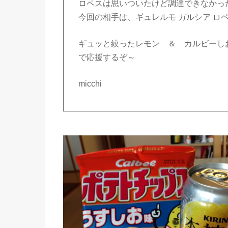
ロペスは思いついたけど調達できなかっ
今回の相手は、ギュレルモ ガルシア ロ
ギュッと絞ったレモン ＆ カルビーし
で応援するぞ～
micchi