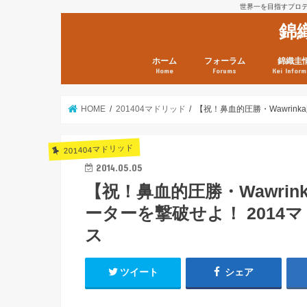
世界一を目指すプロテニ
錦
ホーム
フォーラム
錦織圭
Home
Forums
Kei Inform
日本選手情報
鼻血ブログラボ
鼻血ブログ分析班
Kei’s Me
錦織圭プ
錦織圭 戦
ランキン
錦織圭関
鼻血が出た
次は見とけ
日現在）
点）
HOME
201404マドリッド
【祝！鼻血的圧勝・Wawrin
201404マドリッド
2014.05.05
【祝！鼻血的圧勝・Wawri
ーターを撃破せよ！ 2014マ
ス
ツイート
シェア