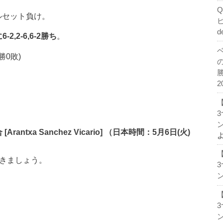
にフルセット負け。
d
-2,2-6,6-2勝ち
。
勝0敗)
2
ン
antxa Sanchez Vicario] （日本時間：5月6日(火)
おきましょう。
ン
ン