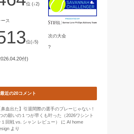
位 (↓2)
レース
513
次の大会
位(↓5)
?
2026.04.20付)
最近の20コメント
【鼻血出た】引退間際の選手のプレーじゃない！
3つの願いの１つが早くも叶った（2026ワシント
１回戦 vs. シャン レビュー）
に
AI home
esign
より