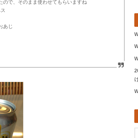
たので、そのまま使わせてもらいますね
ペス
おあじ
W
W
W
げ
W