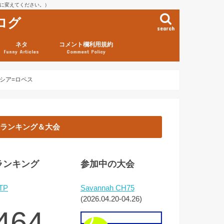
を@に変えてください。）
ログ
search
ネタ
コメント欄利用規約
Funny Articles
Comment Policy
ルシア=ロペス
ランキング＆大会
ランキング
参加中の大会
TP
Savannah CH75
(2026.04.20-04.26)
464