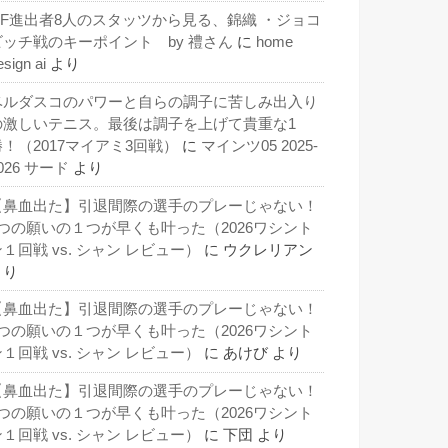
QF進出者8人のスタッツから見る、錦織 ・ジョコ
ビッチ戦のキーポイント by 禮さん
に
home
esign ai
より
ベルダスコのパワーと自らの調子に苦しみ出入り
の激しいテニス。最後は調子を上げて貴重な1
勝！（2017マイアミ3回戦）
に
マインツ05 2025-
026 サード
より
【鼻血出た】引退間際の選手のプレーじゃない！
3つの願いの１つが早くも叶った（2026ワシント
１回戦 vs. シャン レビュー）
に
ウクレリアン
より
【鼻血出た】引退間際の選手のプレーじゃない！
3つの願いの１つが早くも叶った（2026ワシント
１回戦 vs. シャン レビュー）
に
あけび
より
【鼻血出た】引退間際の選手のプレーじゃない！
3つの願いの１つが早くも叶った（2026ワシント
１回戦 vs. シャン レビュー）
に
下団
より