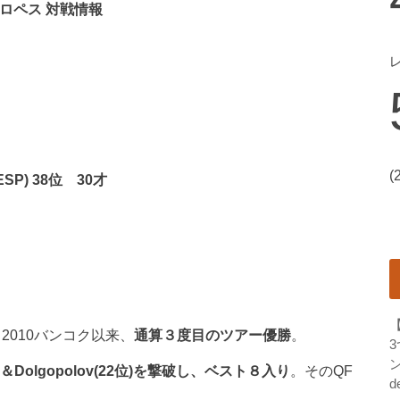
=ロペス 対戦情報
(
(ESP) 38位 30才
り、2010バンコク以来、
通算３度目のツアー優勝
。
ン
5位)＆Dolgopolov(22位)を撃破し、ベスト８入り
。そのQF
d