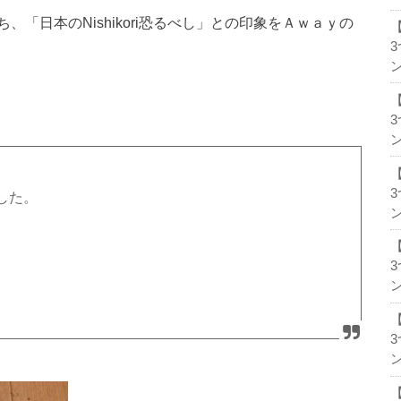
討ち、「日本のNishikori恐るべし」との印象をＡｗａｙの
ン
ン
した。
ン
ン
ン