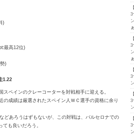
ン
料)
pt:最高12位)
ン
勢)
圭1.22
ン
国スペインのクレーコーターを対戦相手に迎える。
、その最近の成績は厳選されたスペイン人ＷＣ選手の資格に余り
ン
などあろうはずもないが、この対戦は、バルセロナでの
と言っても良いだろう。
ン