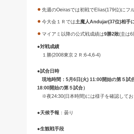
先週のOeirasでは初戦でElias(179位)
今大会１Ｒでは
土魔人Andujar(37位)相手に6
マイアミ以降の公式戦成績は
9勝2敗
(圭は6
●
対戦成績
１勝(2008東京２Ｒ:6-4,6-4)
●
試合日時
現地時間：5月6日(火) 11:00開始の第５試合 [Ar
18:00開始の第５試合）
※夜24:30(日本時間)には様子を確認して
●
天候予報
：曇り
●
生観戦手段