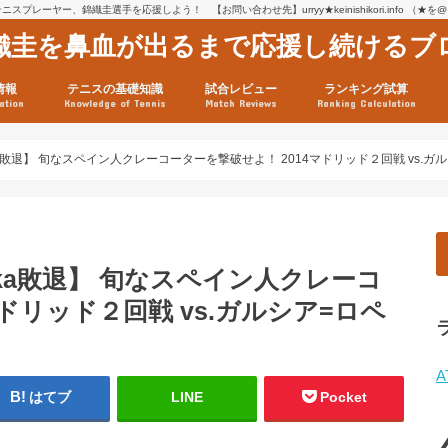
スプレーヤー、錦織圭選手を応援しよう！ 【お問い合わせ先】urryy★keinishikori.info （★
織圭を鼻血が出るまで応援し続けるブ
情報
テニスの基礎知識
試合レビュー
ランキング試算
ation
Knowledge of Tennis
Match Reviews
Ranking Calculation
ssage
ロフィール
績
グ推移
連グッズ
試合まとめ（2025年1月16
リスト（2021年8月10日時
ツアーの構造
ATPツアー ポイント表
テニス情報入手法
ka敗退】 旬なスペイン人クレーコーターを撃破せよ！ 2014マドリッド２回戦 vs.ガ
nka敗退】 旬なスペイン人クレーコ
ドリッド２回戦 vs.ガルシア=ロペ
A
はてブ
LINE
Pocket