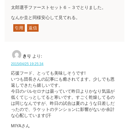
太郎選手ファーストセット６－３でとりました。
なんか圭と同様安心して見てれる。
引用
返信
きり
より:
2015/04/25 19:25:34
応援フード、とっても美味しそうです!
いつも団長さんの記事にも癒されてます。少しでも恩
返しできたら嬉しいです。
今日のバルセロナは曇っていて昨日よりかなり気温が
低くてじっとしてると寒いです。すごく乾燥してるの
は同じなんですが、昨日の試合は夏のような日差しだ
ったので、ラケットのテンションに影響がないか余計
な心配しています(汗
MIYAさん