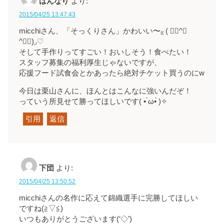
はんなり
より:
2015/04/25 13:47:43
micchiさん、「そっくりさん」かわいい〜₍₍ ( ๑॔^◡
^๑॓)◞♡
そして手作りってすごい！おいしそう！食べたい！
スタッフ募集の福利厚生じゃないですが、
応援フード試食会とかあったら絶対チケット買うのにw
今日は栗山さんに、ほんとはこんなに強いんだぞ！
っていう所見せて勝ってほしいです( • ̀ω•́ )✧
引用
返信
下団
より:
2015/04/25 13:50:52
micchiさんの名作に応えて錦織選手に完勝してほしい
ですね(≧▽≦)
いつもありがとうございます(‘◇’)ゞ