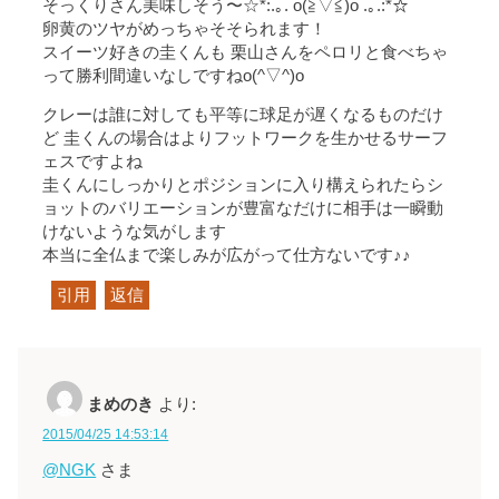
そっくりさん美味しそう〜☆*:.｡. o(≧▽≦)o .｡.:*☆
卵黄のツヤがめっちゃそそられます！
スイーツ好きの圭くんも 栗山さんをペロリと食べちゃ
って勝利間違いなしですねo(^▽^)o
クレーは誰に対しても平等に球足が遅くなるものだけ
ど 圭くんの場合はよりフットワークを生かせるサーフ
ェスですよね
圭くんにしっかりとポジションに入り構えられたらシ
ョットのバリエーションが豊富なだけに相手は一瞬動
けないような気がします
本当に全仏まで楽しみが広がって仕方ないです♪♪
引用
返信
まめのき
より:
2015/04/25 14:53:14
@NGK
さま