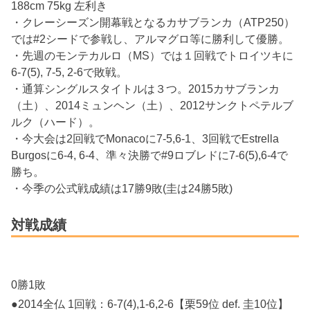
188cm 75kg 左利き
・クレーシーズン開幕戦となるカサブランカ（ATP250）
では#2シードで参戦し、アルマグロ等に勝利して優勝。
・先週のモンテカルロ（MS）では１回戦でトロイツキに
6-7(5), 7-5, 2-6で敗戦。
・通算シングルスタイトルは３つ。2015カサブランカ
（土）、2014ミュンヘン（土）、2012サンクトペテルブ
ルク（ハード）。
・今大会は2回戦でMonacoに7-5,6-1、3回戦でEstrella
Burgosに6-4, 6-4、準々決勝で#9ロブレドに7-6(5),6-4で
勝ち。
・今季の公式戦成績は17勝9敗(圭は24勝5敗)
対戦成績
0勝1敗
●2014全仏 1回戦：6-7(4),1-6,2-6【栗59位 def. 圭10位】