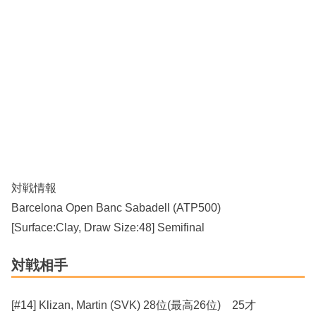
対戦情報
Barcelona Open Banc Sabadell (ATP500)
[Surface:Clay, Draw Size:48] Semifinal
対戦相手
[#14] Klizan, Martin (SVK) 28位(最高26位) 25才