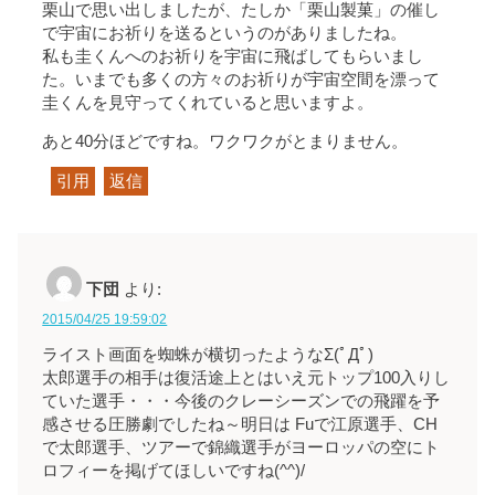
栗山で思い出しましたが、たしか「栗山製菓」の催し
で宇宙にお祈りを送るというのがありましたね。
私も圭くんへのお祈りを宇宙に飛ばしてもらいまし
た。いまでも多くの方々のお祈りが宇宙空間を漂って
圭くんを見守ってくれていると思いますよ。
あと40分ほどですね。ワクワクがとまりません。
引用
返信
下団
より:
2015/04/25 19:59:02
ライスト画面を蜘蛛が横切ったようなΣ(ﾟДﾟ)
太郎選手の相手は復活途上とはいえ元トップ100入りし
ていた選手・・・今後のクレーシーズンでの飛躍を予
感させる圧勝劇でしたね～明日は Fuで江原選手、CH
で太郎選手、ツアーで錦織選手がヨーロッパの空にト
ロフィーを掲げてほしいですね(^^)/