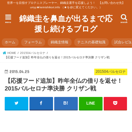
世界一を目指すプロテニスプレーヤー、錦織圭選手を応援しよう！ 【お問い合わせ先】
urryy★keinishikori.info （★を@に変えてください。）
錦織圭を鼻血が出るまで応
menu
search
援し続けるブログ
ホーム
フォーラム
錦織圭情報
テニスの基礎知識
試合レビ
HOME
201504バルセロナ
【応援フード追加】昨年全仏の借りを返せ！2015バルセロナ準決勝 クリザン戦
2015.04.25
201504バルセロナ
【応援フード追加】昨年全仏の借りを返せ！
2015バルセロナ準決勝 クリザン戦
LINE