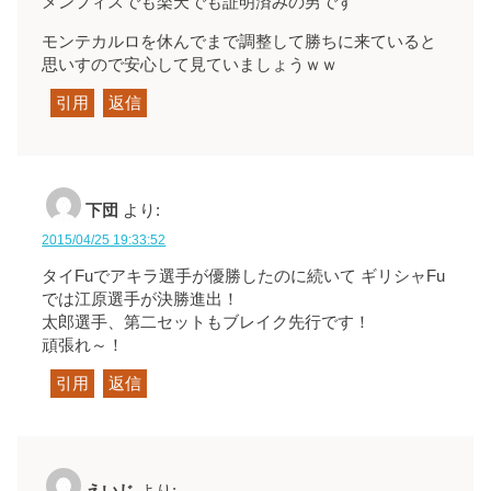
メンフィスでも楽天でも証明済みの男です
モンテカルロを休んでまで調整して勝ちに来ていると
思いすので安心して見ていましょうｗｗ
引用
返信
下団
より:
2015/04/25 19:33:52
タイFuでアキラ選手が優勝したのに続いて ギリシャFu
では江原選手が決勝進出！
太郎選手、第二セットもブレイク先行です！
頑張れ～！
引用
返信