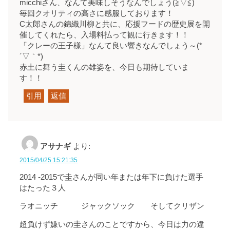
micchiさん、なんて美味しそうなんでしょう(≧▽≦)
毎回クオリティの高さに感服しております！
C太郎さんの錦織川柳と共に、応援フードの歴史展を開
催してくれたら、入場料払って観に行きます！！
「クレーの王子様」なんて良い響きなんでしょう～(*
´▽｀*)
赤土に舞う圭くんの雄姿を、今日も期待していま
す！！
引用
返信
アサナギ
より:
2015/04/25 15:21:35
2014 -2015で圭さんが同い年または年下に負けた選手
はたった３人
ラオニッチ ジャックソック そしてクリザン
超負けず嫌いの圭さんのことですから、今日は力の違