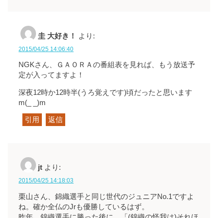
圭 大好き！
より:
2015/04/25 14:06:40
NGKさん、ＧＡＯＲＡの番組表を見れば、もう放送予
定が入ってますよ！
深夜12時か12時半(うろ覚えです)頃だったと思います
m(_ _)m
引用
返信
jt
より:
2015/04/25 14:18:03
栗山さん、錦織選手と同じ世代のジュニアNo.1ですよ
ね。確か全仏のJrも優勝しているはず。
昨年、錦織選手に勝った後に、「(錦織の怪我は)それほ