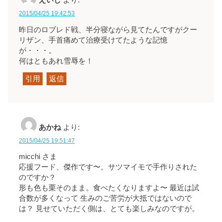
えいじ
より:
2015/04/25 19:42:53
昨日のロブレド戦、半分寝ながら見てたんですがクー
リザン、手首痛めて治療受けてたような記憶
が・・・。
何はともあれ雪辱を！
引用
返信
あかね
より:
2015/04/25 19:51:47
micchi さま
応援フード、傑作です〜。サツマイモで手作りされた
のですか？
形も色も栗そのまま。食べたくなりますよ〜 最近は試
合数が多くなって 生みのご苦労が大抵ではないので
は？ 見せていただく側は、とても楽しみなのですが。