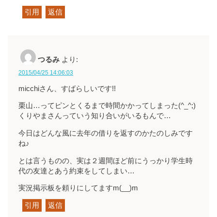
引用
返信
つるみ
より:
2015/04/25 14:06:03
micchiさん、すばらしいです!!
栗山…ってピンとくるまで時間かかってしまった(^_^;)
くりやまさんっていう知り合いがいるもんで…
今日はどんな風に去年の借りを返すのかたのしみです
ね♪
とは言うものの、実は２週間ほど前にうっかり学生時
代の友達とあう約束をしてしまい…
実況掲示板を頼りにしてますm(__)m
引用
返信