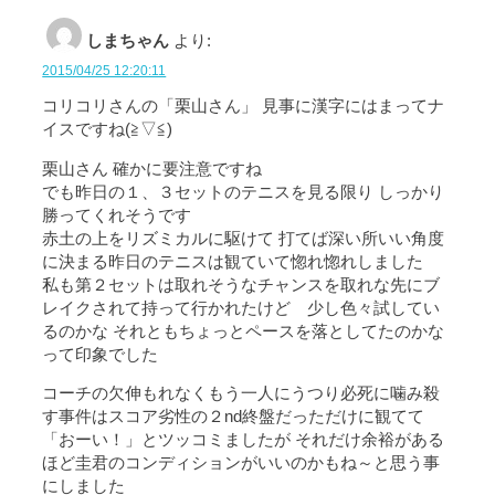
しまちゃん
より:
2015/04/25 12:20:11
コリコリさんの「栗山さん」 見事に漢字にはまってナ
イスですね(≧▽≦)
栗山さん 確かに要注意ですね
でも昨日の１、３セットのテニスを見る限り しっかり
勝ってくれそうです
赤土の上をリズミカルに駆けて 打てば深い所いい角度
に決まる昨日のテニスは観ていて惚れ惚れしました
私も第２セットは取れそうなチャンスを取れな先にブ
レイクされて持って行かれたけど 少し色々試してい
るのかな それともちょっとペースを落としてたのかな
って印象でした
コーチの欠伸もれなくもう一人にうつり必死に噛み殺
す事件はスコア劣性の２nd終盤だっただけに観てて
「おーい！」とツッコミましたが それだけ余裕がある
ほど圭君のコンディションがいいのかもね～と思う事
にしました