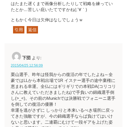
はたまた遅くまで画像分析したりして戦略を練ってい
たとか…苦しい庇いたてですかね(;´∀｀)
ともかく今日は欠伸はなしでしょうｗ
引用
返信
下団
より:
2015/04/25 12:56:09
栗山選手、昨年は怪我からの復活の年でしたよね～全
豪ではLLから本戦出場で1R イスナー選手の途中棄権に
恵まれる幸運。全仏にはギリギリでの本戦DA(コリコリ
さんに教えていただきましたね)で手負いの錦織選手倒
し(>_<)。その前のMunichでは決勝戦でフォニーニ選手
を倒しての復活の優勝！
幸運を逃がさずに しっかりと本来いるべき場所に戻っ
てきた強敵ですが、今の錦織選手ならば負けてはいけ
ないと思います。二連覇にむけて一段ギアを上げた姿