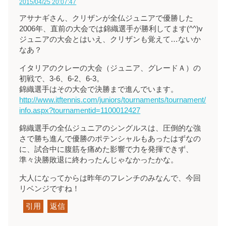
2015/04/25 20:07:47
アサナギさん、クリザンが全仏ジュニアで優勝した
2006年、直前の大会では錦織選手が勝利してます(^^)v
ジュニアの大会とはいえ、クリザンも覚えて…ないか
なあ？
イタリアのクレーの大会（ジュニア、グレードＡ）の
初戦で、3-6、6-2、6-3。
錦織選手はその大会で決勝まで進んでいます。
http://www.itftennis.com/juniors/tournaments/tournament/
info.aspx?tournamentid=1100012427
錦織選手の全仏ジュニアのシングルスは、圧倒的な強
さで勝ち進んで優勝のポテンシャルもあったはずなの
に、試合中に腹筋を痛めた影響で力を発揮できず、
準々決勝敗退に終わったんじゃなかったかな。
大人になってからは昨年のフレンチのみなんで、今回
リベンジですね！
引用
返信