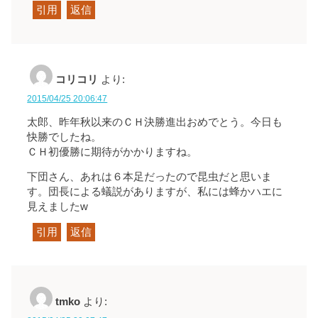
引用
返信
コリコリ
より:
2015/04/25 20:06:47
太郎、昨年秋以来のＣＨ決勝進出おめでとう。今日も
快勝でしたね。
ＣＨ初優勝に期待がかかりますね。
下団さん、あれは６本足だったので昆虫だと思いま
す。団長による蟻説がありますが、私には蜂かハエに
見えましたw
引用
返信
tmko
より: