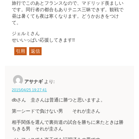
旅行でこのあとフランスなので、マドリッド羨ましい
です。同行者の都合もありテニス三昧できず。観戦で
昼は暑くても夜は寒くなります。どうかおきをつけ
て。
ジェルミさん
せいいっぱい応援してきます!!
引用
返信
アサナギ
より:
2015/04/25 19:27:41
dbさん 圭さんは普通に勝つと思いますよ。
第一シードで負けない男 それが圭さん
相手関係を選んで裏街道の試合を勝ちに来たときは勝
ちきる男 それが圭さん