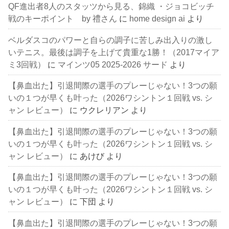
QF進出者8人のスタッツから見る、錦織 ・ジョコビッチ
戦のキーポイント by 禮さん
に
home design ai
より
ベルダスコのパワーと自らの調子に苦しみ出入りの激し
いテニス。最後は調子を上げて貴重な1勝！（2017マイア
ミ3回戦）
に
マインツ05 2025-2026 サード
より
【鼻血出た】引退間際の選手のプレーじゃない！3つの願
いの１つが早くも叶った（2026ワシントン１回戦 vs. シ
ャン レビュー）
に
ウクレリアン
より
【鼻血出た】引退間際の選手のプレーじゃない！3つの願
いの１つが早くも叶った（2026ワシントン１回戦 vs. シ
ャン レビュー）
に
あけび
より
【鼻血出た】引退間際の選手のプレーじゃない！3つの願
いの１つが早くも叶った（2026ワシントン１回戦 vs. シ
ャン レビュー）
に
下団
より
【鼻血出た】引退間際の選手のプレーじゃない！3つの願