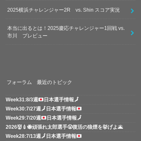
2025横浜チャレンジャー2R vs. Shin スコア実況
本当に出るとは！2025慶応チャレンジャー1回戦 vs.
市川 プレビュー
フォーラム 最近のトピック
Week31:8/3週
日本選手情報
🗾
Week30:7/27週
🗾
日本選手情報
Week29:7/20週
日本選手情報
🗾
2026👹💉🐝頑張れ太郎選手😤復活の狼煙を挙げよ🌋
Week28:7/13週
🗾
日本選手情報