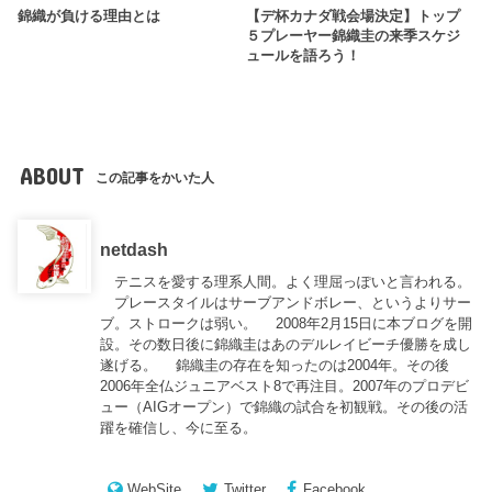
錦織が負ける理由とは
【デ杯カナダ戦会場決定】トップ
５プレーヤー錦織圭の来季スケジ
ュールを語ろう！
ABOUT
この記事をかいた人
netdash
テニスを愛する理系人間。よく理屈っぽいと言われる。
プレースタイルはサーブアンドボレー、というよりサー
ブ。ストロークは弱い。 2008年2月15日に本ブログを開
設。その数日後に錦織圭はあのデルレイビーチ優勝を成し
遂げる。 錦織圭の存在を知ったのは2004年。その後
2006年全仏ジュニアベスト8で再注目。2007年のプロデビ
ュー（AIGオープン）で錦織の試合を初観戦。その後の活
躍を確信し、今に至る。
WebSite
Twitter
Facebook