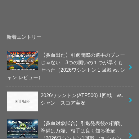
新着エントリー
【鼻血出た】引退間際の選手のプレー
じゃない！3つの願いの１つが早くも
叶った（2026ワシントン１回戦 vs. シ
ャン レビュー）
2026ワシントン(ATP500) 1回戦 vs.
シャン スコア実況
【鼻血対象試合】引退発表後の初戦、
準備は万端、相手は良く知る後輩
（2026ワシントン1回戦 vs. シャン