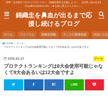
世界一を目指すプロテニスプレーヤー、錦織圭選手を応援しよう！ 【お問い合わせ先】
urryy★keinishikori.info （★を@に変えてください。）
錦織圭を鼻血が出るまで応
menu
search
援し続けるブログ
ホーム
フォーラム
錦織圭情報
テニスの基礎知識
試合レビ
HOME
データ
プロテクトランキングは8大会使用可能じゃなくて9大会あるいは12大会ですよ
2010.03.27
データ
プロテクトランキングは8大会使用可能じゃな
くて9大会あるいは12大会ですよ
LINE