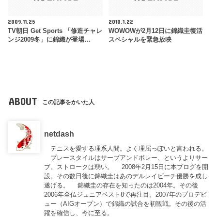
2009.11.25
2010.1.22
TV朝日 Get Sports 「修造チャレ
WOWOWが2月12日に錦織圭復活
ンジ2009冬」に錦織が登場…
スペシャルを緊急放映
ABOUT
この記事をかいた人
netdash
テニスを愛する理系人間。よく理屈っぽいと言われる。
プレースタイルはサーブアンドボレー、というよりサー
ブ。ストロークは弱い。 2008年2月15日に本ブログを開
設。その数日後に錦織圭はあのデルレイビーチ優勝を成し
遂げる。 錦織圭の存在を知ったのは2004年。その後
2006年全仏ジュニアベスト8で再注目。2007年のプロデビ
ュー（AIGオープン）で錦織の試合を初観戦。その後の活
躍を確信し、今に至る。