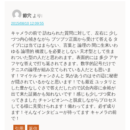
節穴
より:
2015/08/10 12:09:55
キャメラの前で 訪ねられた質問に対して、左右に 少し
づつ内心傾きながら ブツブツ正面から受けて答える タ
イプには当てはまらない、言葉と 論理の 間に生来いわ
ゆる 論理的 橋渡しを必要としない 天才型として生ま
れついた型の人だと思われます。表面的には 多少 アヤ
フヤな答えで打ち返されてきます。数学的記号だけで
テニスの論理が組み立てられている人だとも思いま
す！マイケル チャンさんと 気があうのはその辺に秘密
が隠されているかなと思います！でも最近 ユッタリと
した豊かなしぐさで答えだしたので試合内容に余裕が
出て来た証拠かも知れないです！感じも少しづつ変わ
ってきました チャンピオンへと脱皮しながらプロセス
してる様に見受けられます！備わってます。必ず成り
ます！そんなインタビューが待ってます キャメラの前
で！
引用
返信