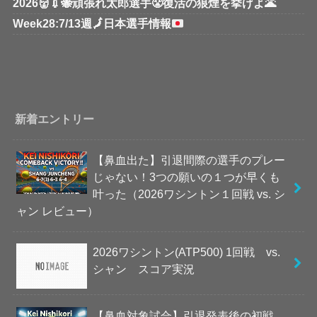
2026👹💉🐝頑張れ太郎選手😤復活の狼煙を挙げよ🌋
Week28:7/13週
🗾
日本選手情報
新着エントリー
【鼻血出た】引退間際の選手のプレー
じゃない！3つの願いの１つが早くも
叶った（2026ワシントン１回戦 vs. シ
ャン レビュー）
2026ワシントン(ATP500) 1回戦 vs.
シャン スコア実況
【鼻血対象試合】引退発表後の初戦、