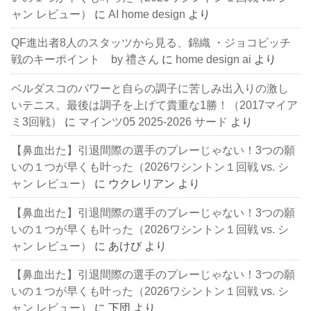
ャン レビュー）
に
AI home design
より
QF進出者8人のスタッツから見る、錦織 ・ジョコビッチ
戦のキーポイント by 禮さん
に
home design ai
より
ベルダスコのパワーと自らの調子に苦しみ出入りの激し
いテニス。最後は調子を上げて貴重な1勝！（2017マイア
ミ3回戦）
に
マインツ05 2025-2026 サード
より
【鼻血出た】引退間際の選手のプレーじゃない！3つの願
いの１つが早くも叶った（2026ワシントン１回戦 vs. シ
ャン レビュー）
に
ウクレリアン
より
【鼻血出た】引退間際の選手のプレーじゃない！3つの願
いの１つが早くも叶った（2026ワシントン１回戦 vs. シ
ャン レビュー）
に
あけび
より
【鼻血出た】引退間際の選手のプレーじゃない！3つの願
いの１つが早くも叶った（2026ワシントン１回戦 vs. シ
ャン レビュー）
に
下団
より