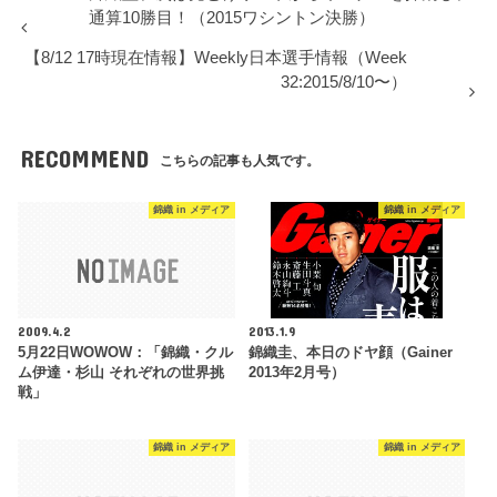
通算10勝目！（2015ワシントン決勝）
【8/12 17時現在情報】Weekly日本選手情報（Week
32:2015/8/10〜）
RECOMMEND
こちらの記事も人気です。
錦織 in メディア
錦織 in メディア
2009.4.2
2013.1.9
5月22日WOWOW：「錦織・クル
錦織圭、本日のドヤ顔（Gainer
ム伊達・杉山 それぞれの世界挑
2013年2月号）
戦」
錦織 in メディア
錦織 in メディア