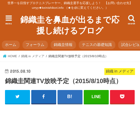
世界一を目指すプロテニスプレーヤー、錦織圭選手を応援しよう！ 【お問い合わせ先】
urryy★keinishikori.info （★を@に変えてください。）
錦織圭を鼻血が出るまで応
menu
search
援し続けるブログ
ホーム
フォーラム
錦織圭情報
テニスの基礎知識
試合レビ
HOME
錦織 in メディア
錦織圭関連TV放映予定（2015/8/10時点）
2015.08.10
錦織 in メディア
錦織圭関連TV放映予定（2015/8/10時点）
LINE