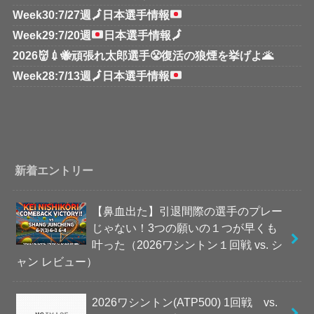
Week30:7/27週
🗾
日本選手情報
Week29:7/20週
日本選手情報
🗾
2026👹💉🐝頑張れ太郎選手😤復活の狼煙を挙げよ🌋
Week28:7/13週
🗾
日本選手情報
新着エントリー
【鼻血出た】引退間際の選手のプレー
じゃない！3つの願いの１つが早くも
叶った（2026ワシントン１回戦 vs. シ
ャン レビュー）
2026ワシントン(ATP500) 1回戦 vs.