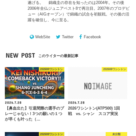
遂げる。 錦織圭の存在を知ったのは2004年。その後
2006年全仏ジュニアベスト8で再注目。2007年のプロデビ
ュー（AIGオープン）で錦織の試合を初観戦。その後の活
躍を確信し、今に至る。
WebSite
Twitter
Facebook
NEW POST
このライターの最新記事
202608ワシントン
202608ワシントン
2026.7.28
2026.7.28
【鼻血出た】引退間際の選手のプ
2026ワシントン(ATP500) 1回
レーじゃない！3つの願いの１つ
戦 vs. シャン スコア実況
が早くも叶った（…
202608ワシントン
未分類