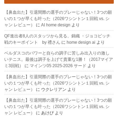
【鼻血出た】引退間際の選手のプレーじゃない！3つの願
いの１つが早くも叶った（2026ワシントン１回戦 vs. シ
ャン レビュー）
に
AI home design
より
QF進出者8人のスタッツから見る、錦織 ・ジョコビッチ
戦のキーポイント by 禮さん
に
home design ai
より
ベルダスコのパワーと自らの調子に苦しみ出入りの激し
いテニス。最後は調子を上げて貴重な1勝！（2017マイア
ミ3回戦）
に
マインツ05 2025-2026 サード
より
【鼻血出た】引退間際の選手のプレーじゃない！3つの願
いの１つが早くも叶った（2026ワシントン１回戦 vs. シ
ャン レビュー）
に
ウクレリアン
より
【鼻血出た】引退間際の選手のプレーじゃない！3つの願
いの１つが早くも叶った（2026ワシントン１回戦 vs. シ
ャン レビュー）
に
あけび
より