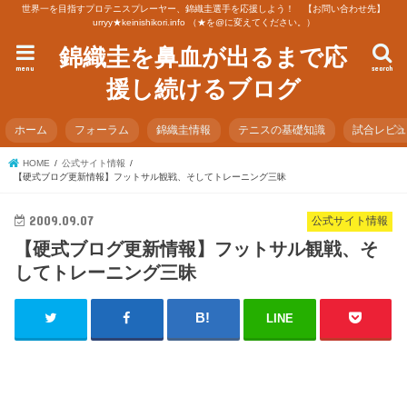
世界一を目指すプロテニスプレーヤー、錦織圭選手を応援しよう！ 【お問い合わせ先】
urryy★keinishikori.info （★を@に変えてください。）
錦織圭を鼻血が出るまで応
menu
search
援し続けるブログ
ホーム
フォーラム
錦織圭情報
テニスの基礎知識
試合レビ
HOME
公式サイト情報
【硬式ブログ更新情報】フットサル観戦、そしてトレーニング三昧
2009.09.07
公式サイト情報
【硬式ブログ更新情報】フットサル観戦、そ
してトレーニング三昧
LINE