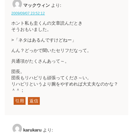
マックウィン
より:
2009/09/07 23:52:12
ホント私も圭くんの文章読んだとき
そうおもいました。
>「ネタはあるんですけどねー」
んん？どっかで聞いたセリフだなって。
共通項がたくさんあって～。
団長。
団長もリハビリも頑張ってくださ～い。
リハビリというより腕をやすめれば大丈夫なのかな？
＾＾；
引用
返信
karukaru
より: