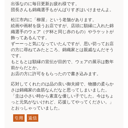
出張なのに毎日更新お疲れ様です。
団長さんも錦織選手もがんばりすぎはいけませんよ。
松江市内に「柳屋」という老舗があります。
絵画や画材を扱うお店ですが、店頭に額縁に入れた錦
織選手のウェア（デ杯と同じ赤のもの）やラケットが
飾ってあるんです。
ずーーっと気になっていたんですが、思い切ってお店
の方に尋ねてみたところ、錦織家とは親戚なんだそう
です。
もともとは額縁の宣伝が目的で、ウェアの展示は数年
前からだとか。
お店の方に許可をもらったので書き込みます。
応対してくれたのは品の良い御夫婦で、物腰の柔らか
さは錦織家の血筋なんだなと思ってしまいました。
「圭は小さい時から素直な優しい子でした。今はちょ
っと元気がないけれど、応援してやってください。」
とおっしゃっていました。
引用
返信