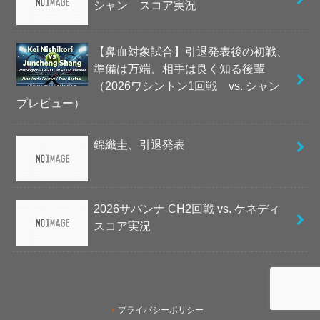
シャン スコア実況
【鼻血対象試合】引退発表後の初戦、
準備は万端、相手は良く知る後輩
（2026ワシントン1回戦 vs. シャン
プレビュー）
錦織圭、引退発表
2026サバンナ CH2回戦 vs. ケネディ
スコア実況
プライバシーポリシー