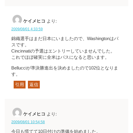
ケイメヒコ
より:
2009/08/01 4:33:59
錦織選手はまだ日本にいましたので、Washingtonはパ
スです。
Cincinnatiの予選はエントリーしていませんでした。
これでほぼ確実に全米はパスになると思います。
Bellucciが準決勝進出を決めましたので102位となりま
す。
引用
返信
ケイメヒコ
より:
2009/08/01 10:54:58
今日も慌てて10日付けの準備を始めました。