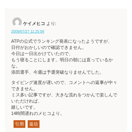
ケイメヒコ
より:
2009/07/27 11:25:09
ATPの公式でランキング発表になったようですが、
日付がおかしいので確認できません。
今日は一日出かけていたので、
もう寝ることにします。明日の朝には直っているか
な。
添田選手、今週は予選突破なりませんでした。
タイピング速度が遅いので、コメントへの返事が中々
できません。
ミス多い記事ですが、大きな流れをつかんで楽しんで
いただければ、
嬉しいです。
14時間遅れのメヒコより。
引用
返信