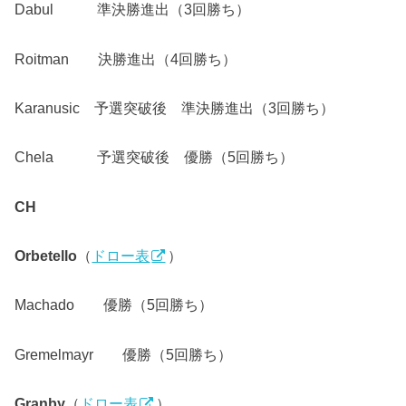
Dabul 準決勝進出（3回勝ち）
Roitman 決勝進出（4回勝ち）
Karanusic 予選突破後 準決勝進出（3回勝ち）
Chela 予選突破後 優勝（5回勝ち）
CH
Orbetello
（
ドロー表
）
Machado 優勝（5回勝ち）
Gremelmayr 優勝（5回勝ち）
Granby
（
ドロー表
）