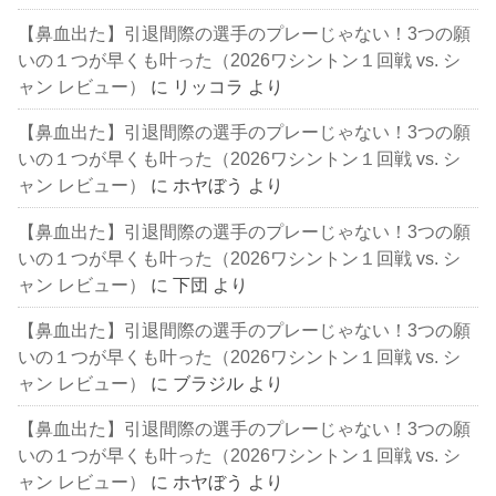
【鼻血出た】引退間際の選手のプレーじゃない！3つの願
いの１つが早くも叶った（2026ワシントン１回戦 vs. シ
ャン レビュー）
に
リッコラ
より
【鼻血出た】引退間際の選手のプレーじゃない！3つの願
いの１つが早くも叶った（2026ワシントン１回戦 vs. シ
ャン レビュー）
に
ホヤぼう
より
【鼻血出た】引退間際の選手のプレーじゃない！3つの願
いの１つが早くも叶った（2026ワシントン１回戦 vs. シ
ャン レビュー）
に
下団
より
【鼻血出た】引退間際の選手のプレーじゃない！3つの願
いの１つが早くも叶った（2026ワシントン１回戦 vs. シ
ャン レビュー）
に
ブラジル
より
【鼻血出た】引退間際の選手のプレーじゃない！3つの願
いの１つが早くも叶った（2026ワシントン１回戦 vs. シ
ャン レビュー）
に
ホヤぼう
より