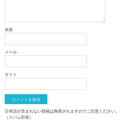
名前
メール
サイト
日本語が含まれない投稿は無視されますのでご注意ください。
（スパム対策）