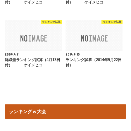
付） ケイメヒコ
付） ケイメヒコ
ランキング試算
ランキング試算
2009.4.7
2014.9.15
錦織圭ランキング試算（4月13日
ランキング試算（2014年9月22日
付） ケイメヒコ
付）
ランキング＆大会