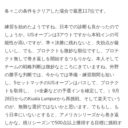
各々この条件をクリアした場合で最悪117位です。
練習を始めたようですね。日本での診断も良かったので
しょうか。USオープンは3アウトですから本戦インの可
能性が高いですが、準々決勝に残れないと、失効点が厳
しいし、でも、プロテクトも微妙な順位ですし、プロテ
クト無しで巻き返しを開始するつもりかな。本人そして
チームの戦略判断は微妙なところにきていますね。外野
の勝手な判断では、今からでは準備・練習期間も短い
し、5セットマッチのUSオープンはパスして、プロテク
トを取得し、（=全豪などの予選インを確定して、）9月
28日からのKuala Lumpurから再挑戦、そして楽天ていう
のが、無難な選択ではないかと思います。でももし、も
う日本にいないとすると、アメリカシリーズから巻き返
しかな。残りシーズンで500点以上獲得する目標に挑戦す