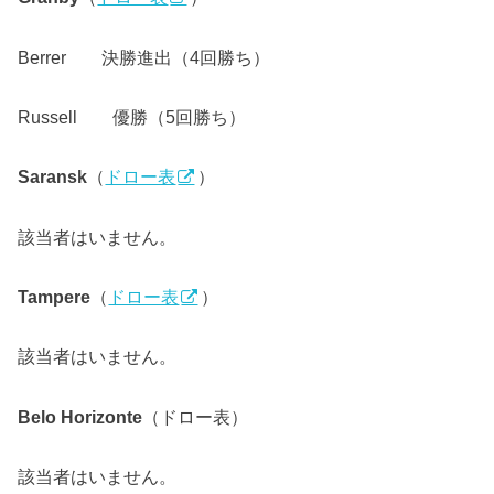
Berrer 決勝進出（4回勝ち）
Russell 優勝（5回勝ち）
Saransk
（
ドロー表
）
該当者はいません。
Tampere
（
ドロー表
）
該当者はいません。
Belo Horizonte
（ドロー表）
該当者はいません。