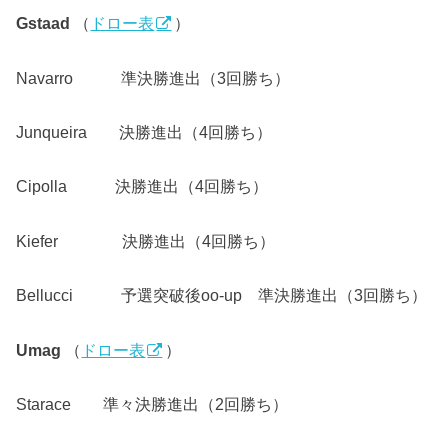
Gstaad
（
ドロー表
）
Navarro 準決勝進出（3回勝ち）
Junqueira 決勝進出（4回勝ち）
Cipolla 決勝進出（4回勝ち）
Kiefer 決勝進出（4回勝ち）
Bellucci 予選突破後oo-up 準決勝進出（3回勝ち）
Umag
（
ドロー表
）
Starace 準々決勝進出（2回勝ち）