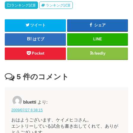
ランキング試算
ランキング試算
ツイート
シェア
はてブ
LINE
Pocket
feedly
5
件のコメント
bluetti
より:
2009/07/27 6:38:15
おはようございます、ケイメヒコさん。
エントリーしている試合も書き出してくれて、ありが
とうございます。