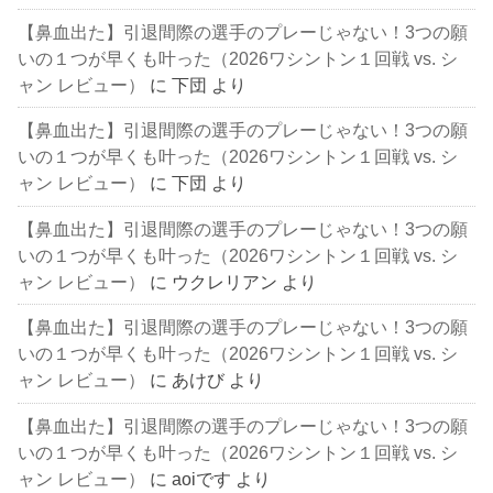
【鼻血出た】引退間際の選手のプレーじゃない！3つの願
いの１つが早くも叶った（2026ワシントン１回戦 vs. シ
ャン レビュー）
に
下団
より
【鼻血出た】引退間際の選手のプレーじゃない！3つの願
いの１つが早くも叶った（2026ワシントン１回戦 vs. シ
ャン レビュー）
に
下団
より
【鼻血出た】引退間際の選手のプレーじゃない！3つの願
いの１つが早くも叶った（2026ワシントン１回戦 vs. シ
ャン レビュー）
に
ウクレリアン
より
【鼻血出た】引退間際の選手のプレーじゃない！3つの願
いの１つが早くも叶った（2026ワシントン１回戦 vs. シ
ャン レビュー）
に
あけび
より
【鼻血出た】引退間際の選手のプレーじゃない！3つの願
いの１つが早くも叶った（2026ワシントン１回戦 vs. シ
ャン レビュー）
に
aoiです
より