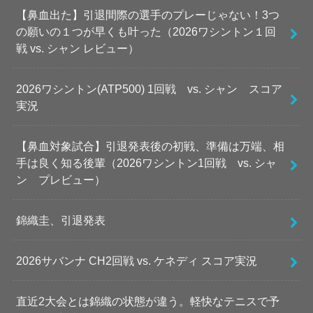
【鼻血出た】引退間際の選手のプレーじゃない！3つ
の願いの１つが早くも叶った（2026ワシントン１回
戦 vs. シャン レビュー）
2026ワシントン(ATP500) 1回戦 vs. シャン スコア
実況
【鼻血対象試合】引退発表後の初戦、準備は万端、相
手は良く知る後輩（2026ワシントン1回戦 vs. シャ
ン プレビュー）
錦織圭、引退発表
2026サバンナ CH2回戦 vs. ケネディ スコア実況
直近2大会とは錦織の状態が違う。軽快なテニスで予