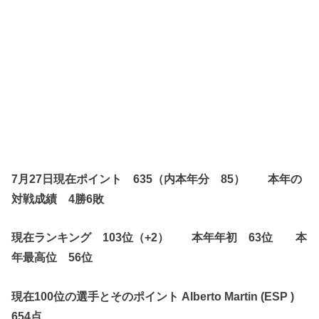
7月27日現在ポイント 635（内本年分 85） 本年の
対戦成績 4勝6敗
現在ランキング 103位（+2） 本年年初 63位 本
年最高位 56位
現在100位の選手とそのポイント Alberto Martin (ESP )
654点