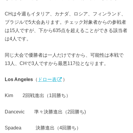
CHは今週もイタリア、カナダ、ロシア、フィンランド、
ブラジルで5大会あります。チェック対象者からの参戦者
は15人ですが、下から635点を超えることができる該当者
は4人です。
同じ大会で優勝者は一人だけですから、可能性は本戦で
13人、CHで3人ですから最悪117位となります。
Los Angeles
（
ドロー表
）
Kim 2回戦進出（1回勝ち）
Dancevic 準々決勝進出（2回勝ち)
Spadea 決勝進出（4回勝ち）