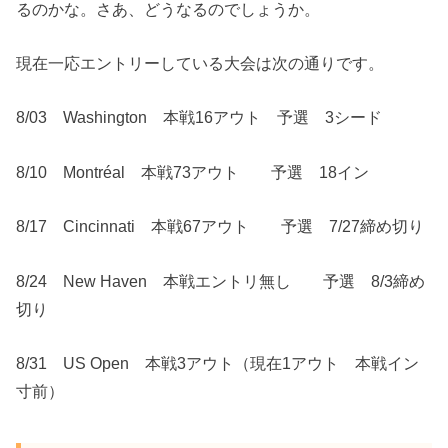
るのかな。さあ、どうなるのでしょうか。
現在一応エントリーしている大会は次の通りです。
8/03 Washington 本戦16アウト 予選 3シード
8/10 Montréal 本戦73アウト 予選 18イン
8/17 Cincinnati 本戦67アウト 予選 7/27締め切り
8/24 New Haven 本戦エントリ無し 予選 8/3締め
切り
8/31 US Open 本戦3アウト（現在1アウト 本戦イン
寸前）