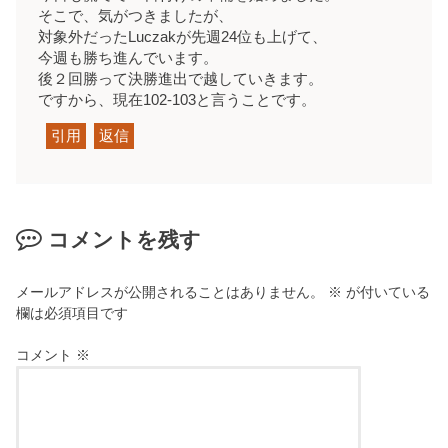
そこで、気がつきましたが、
対象外だったLuczakが先週24位も上げて、
今週も勝ち進んでいます。
後２回勝って決勝進出で越していきます。
ですから、現在102-103と言うことです。
引用
返信
コメントを残す
メールアドレスが公開されることはありません。
※
が付いている
欄は必須項目です
コメント
※