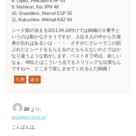
8. Lopez, Feliciano ESP 43
9. Nishikori, Kei JPN 48
10. Granollers, Marcel ESP 50
11. Kukushkin, Mikhail KAZ 64
シード順の決まる2011.04.18付けでは錦織の９番手と
いうのは動かなさそうですが、上位８人の中から欠場
者が出ればあるいは・・・ さすがにクレーでこの顔
ぶれだとシードをもらえるのともらえないのとではか
なり違うような気がします。ベスト８で45点、欲しい
なぁ。48位とはこういう点でもスリリングな位置なん
ですね〜。どこまで楽しませてくれるんだ錦織！
引用
返信
2R
より:
2011/04/12 19:12:20
こんばんは。