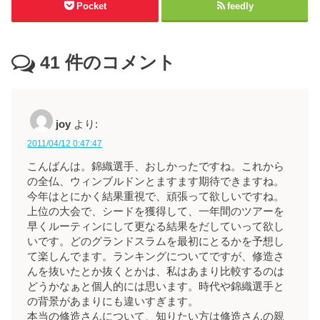
Pocket
feedly
41
件のコメント
joy
より:
2011/04/12 0:47:47
こんばんは。錦織選手、おしかったですね。これから
の全仏、ウィンブルドンとますます期待できますね。
今年はとにかく結果重視で、頑張って欲しいですね。
上位の大会で、シードを獲得して、一年間のツアーを
早くルーティンにして更なる結果をだしていって欲し
いです。どのグランドスラムを最初にとるかを予想し
て楽しんでます。ランキングについてですが、修造さ
んを抜いたとか抜くとかは、私はあまり比較するのは
どうかなぁと個人的には思います。時代や錦織選手と
の背景があまりにも違いすぎます。
本当の修造さんについて、知りたい方は修造さんの親