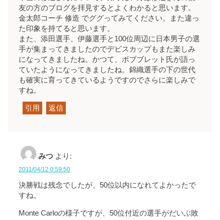
友の方のブログを拝見するとよくわかると思います。
金太郎コーチ 修造 でググってみてください。また違っ
た印象を持てると思います。
また、添田選手、伊藤選手と100位周辺に日本男子の選
手が集まってきましたのでデビスカップもまた楽しみ
になってきましたね。かつて、ボブブレット氏が語っ
ていたようになってきましたね。錦織選手の下の世代
も確実に育ってきているようですのでさらに楽しみで
すね。
引用
返信
みつ
より:
2011/04/12 0:59:50
決勝戦は残念でしたが、50位以内になれてよかったで
すね。
Monte Carloの様子ですが、50位付近の選手がだいぶ敗