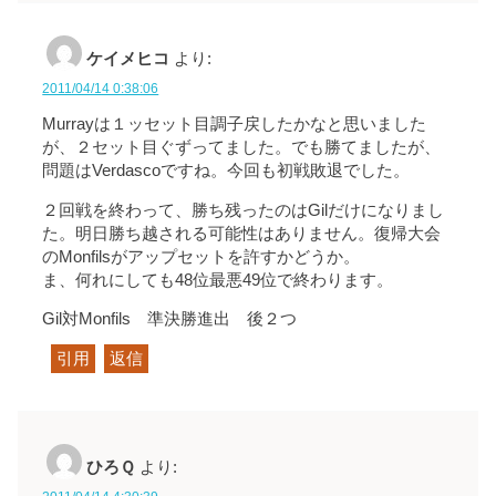
ケイメヒコ
より:
2011/04/14 0:38:06
Murrayは１ッセット目調子戻したかなと思いました
が、２セット目ぐずってました。でも勝てましたが、
問題はVerdascoですね。今回も初戦敗退でした。
２回戦を終わって、勝ち残ったのはGilだけになりまし
た。明日勝ち越される可能性はありません。復帰大会
のMonfilsがアップセットを許すかどうか。
ま、何れにしても48位最悪49位で終わります。
Gil対Monfils 準決勝進出 後２つ
引用
返信
ひろＱ
より: