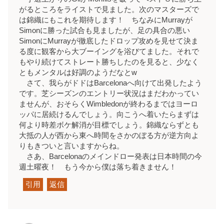
がるところをライストで見ました。次のマスターズで
は錦織にもこれを期待します！ ちなみにMurrayが
Simonに勝った試合も見ましたが、足の具合の悪い
SimonにMurrayが徹底したドロップ攻めを見せて決ま
る度に観客から大ブーイングを浴びてました。それで
もやり続けてストレート勝ちしたのを見ると、少なく
ともメンタルは好調のようだなとw
さて、我らがドドはBarcelonaへ向けて出発したよう
です。芝シーズンのエントリー状況はまだわかってい
ませんが、おそらくWimbledonが終わるまではヨーロ
ッパに居続けるんでしょう。向こうへ着いたらまずは
何より時差ボケ解消が目標でしょう。錦織ならずとも
大抵の人が西から東へ時間をさかのぼる方が逆方向よ
りもきついと言いますからね。
さあ、Barcelonaのメインドロー発表は日本時間の今
週土曜夜！ もう今から僕は落ち着きません！
引用
返信