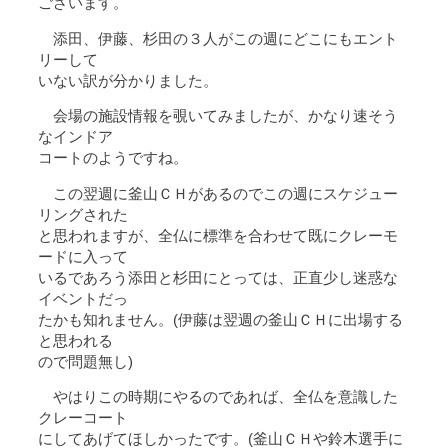
ございます。
添田、伊藤、杉田の３人がこの週にどこにもエント
リーして
いない訳が分かりました。
会場の施設情報を覗いてみましたが、かなり速そう
なインドア
コートのようですね。
この翌週に釜山ＣＨがあるのでこの週にスケジュー
リングされた
と思われますが、全仏に標準を合わせて既にクレーモ
ードに入って
いるであろう添田と杉田にとっては、正直少し迷惑な
イベントだっ
たかも知れません。(伊藤は翌週の釜山ＣＨに出場する
と思われる
ので問題無し)
やはりこの時期にやるのであれば、全仏を意識した
クレーコート
にしてあげてほしかったです。(釜山ＣＨや鈴木選手に