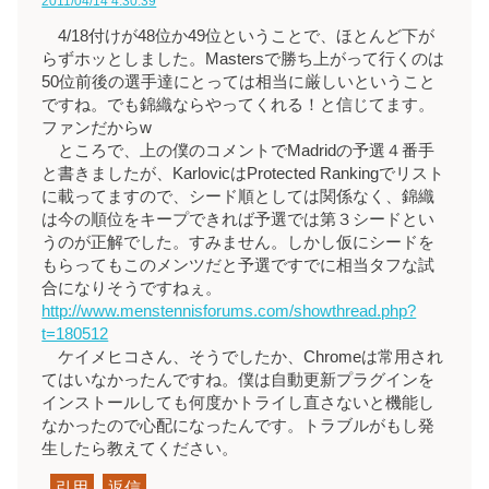
2011/04/14 4:30:39
4/18付けが48位か49位ということで、ほとんど下が
らずホッとしました。Mastersで勝ち上がって行くのは
50位前後の選手達にとっては相当に厳しいということ
ですね。でも錦織ならやってくれる！と信じてます。
ファンだからw
ところで、上の僕のコメントでMadridの予選４番手
と書きましたが、KarlovicはProtected Rankingでリスト
に載ってますので、シード順としては関係なく、錦織
は今の順位をキープできれば予選では第３シードとい
うのが正解でした。すみません。しかし仮にシードを
もらってもこのメンツだと予選ですでに相当タフな試
合になりそうですねぇ。
http://www.menstennisforums.com/showthread.php?
t=180512
ケイメヒコさん、そうでしたか、Chromeは常用され
てはいなかったんですね。僕は自動更新プラグインを
インストールしても何度かトライし直さないと機能し
なかったので心配になったんです。トラブルがもし発
生したら教えてください。
引用
返信