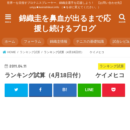
世界一を目指すプロテニスプレーヤー、錦織圭選手を応援しよう！ 【お問い合わせ先】
urryy★keinishikori.info （★を@に変えてください。）
錦織圭を鼻血が出るまで応
menu
search
援し続けるブログ
ホーム
フォーラム
錦織圭情報
テニスの基礎知識
試合レビ
HOME
ランキング試算
ランキング試算（4月18日付） ケイメヒコ
2011.04.11
ランキング試算
ランキング試算（4月18日付） ケイメヒコ
LINE