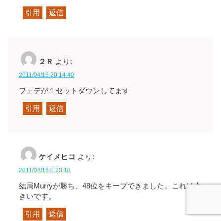
引用
返信
２Ｒ
より:
2011/04/15 20:14:40
フェデが１セットダウンしてます
引用
返信
ケイメヒコ
より:
2011/04/16 0:23:10
結局Murryが勝ち、48位をキープできました。これは大
きいです。
引用
返信