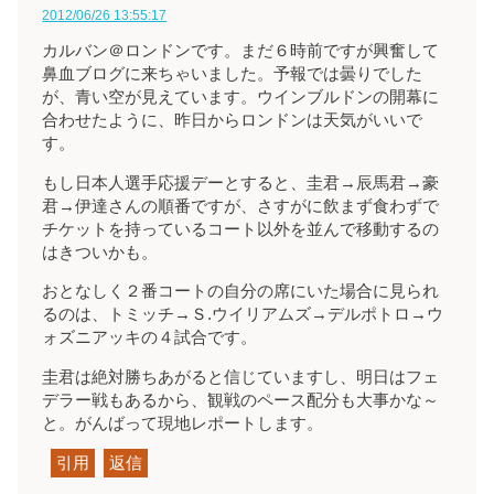
2012/06/26 13:55:17
カルバン＠ロンドンです。まだ６時前ですが興奮して
鼻血ブログに来ちゃいました。予報では曇りでした
が、青い空が見えています。ウインブルドンの開幕に
合わせたように、昨日からロンドンは天気がいいで
す。
もし日本人選手応援デーとすると、圭君→辰馬君→豪
君→伊達さんの順番ですが、さすがに飲まず食わずで
チケットを持っているコート以外を並んで移動するの
はきついかも。
おとなしく２番コートの自分の席にいた場合に見られ
るのは、トミッチ→Ｓ.ウイリアムズ→デルポトロ→ウ
ォズニアッキの４試合です。
圭君は絶対勝ちあがると信じていますし、明日はフェ
デラー戦もあるから、観戦のペース配分も大事かな～
と。がんばって現地レポートします。
引用
返信