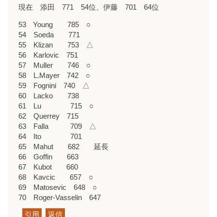
現在 添田 771 54位、伊藤 701 64位
53 Young 785 ○
54 Soeda 771
55 Klizan 753 △
56 Karlovic 751
57 Muller 746 ○
58 L.Mayer 742 ○
59 Fognini 740 △
60 Lacko 738
61 Lu 715 ○
62 Querrey 715
63 Falla 709 △
64 Ito 701
65 Mahut 682 延長
66 Goffin 663
67 Kubot 660
68 Kavcic 657 ○
69 Matosevic 648 ○
70 Roger-Vasselin 647
引用
返信