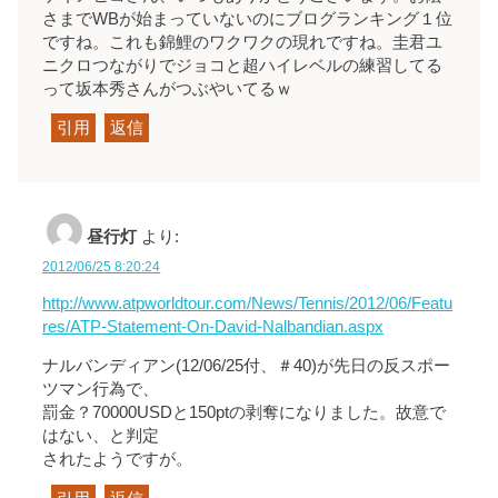
さまでWBが始まっていないのにブログランキング１位
ですね。これも錦鯉のワクワクの現れですね。圭君ユ
ニクロつながりでジョコと超ハイレベルの練習してる
って坂本秀さんがつぶやいてるｗ
引用
返信
昼行灯
より:
2012/06/25 8:20:24
http://www.atpworldtour.com/News/Tennis/2012/06/Featu
res/ATP-Statement-On-David-Nalbandian.aspx
ナルバンディアン(12/06/25付、＃40)が先日の反スポー
ツマン行為で、
罰金？70000USDと150ptの剥奪になりました。故意で
はない、と判定
されたようですが。