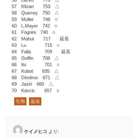
57 Klizan 753 △
58 Querrey 750 △
59 Muller 746 ○
60 L.Mayer 742 ○
61 Fognini 740 ○
62 Mahut 717 延長
63 Lu 715 ○
64 Falla 709 延長
65 Goffin 708 △
66 Ito 701 ○
67 Kubot 695 △
68 Dimitrov 671 △
69 Jaziri 660 △
70 Kavcic 657 ○
引用
返信
ケイメヒコ
より: