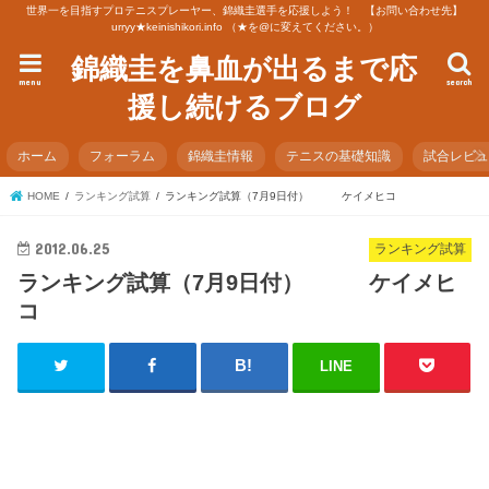
世界一を目指すプロテニスプレーヤー、錦織圭選手を応援しよう！ 【お問い合わせ先】
urryy★keinishikori.info （★を@に変えてください。）
錦織圭を鼻血が出るまで応
menu
search
援し続けるブログ
ホーム
フォーラム
錦織圭情報
テニスの基礎知識
試合レビ
HOME
ランキング試算
ランキング試算（7月9日付） ケイメヒコ
2012.06.25
ランキング試算
ランキング試算（7月9日付） ケイメヒ
コ
LINE