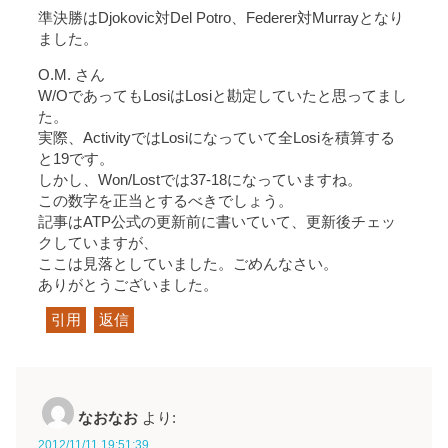
準決勝はDjokovic対Del Potro、Federer対Murrayとなり
ました。
O.M. さん
W/OであってもLosiはLosiと勘定していたと思ってまし
た。
実際、ActivityではLosiになっていて全Losiを積算する
と19です。
しかし、Won/Lostでは37-18になっていますね。
この数字を正当とするべきでしょう。
記事はATP公式の更新前に書いていて、更新後チェッ
クしていますが、
ここは見落としていました。ごめんなさい。
ありがとうございました。
引用
返信
なおなお
より:
2012/11/11 19:51:39