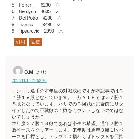
5 Ferrer 6230 △
6 Berdych 4605 ○
7 Del Potro 4280 △
8 Tsonga 3490 ○
9 Tipsarevic 2990 △
引用
返信
O.M.
より:
2012/11/10 21:52:20
ニシコリ選手の本年度の対戦成績ですが本記事では３
７勝１９敗となっています。一方ＡＴＰでは３７勝１
８敗となっています。パリでの３回戦は試合前にリタ
イアしたので不戦敗の１敗をカウントしないのではな
いでしょうか？
本年度３７勝１８敗であれば小生の希望、通年２勝１
敗ペースをクリアーします。来年度は通年３勝１敗ペ
ースを目標とし、トップ１０願わくばトップ８を目指