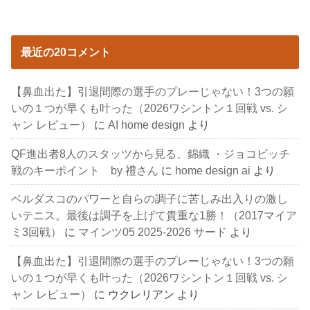
最近の20コメント
【鼻血出た】引退間際の選手のプレーじゃない！3つの願
いの１つが早くも叶った（2026ワシントン１回戦 vs. シ
ャン レビュー）
に
AI home design
より
QF進出者8人のスタッツから見る、錦織 ・ジョコビッチ
戦のキーポイント by 禮さん
に
home design ai
より
ベルダスコのパワーと自らの調子に苦しみ出入りの激し
いテニス。最後は調子を上げて貴重な1勝！（2017マイア
ミ3回戦）
に
マインツ05 2025-2026 サード
より
【鼻血出た】引退間際の選手のプレーじゃない！3つの願
いの１つが早くも叶った（2026ワシントン１回戦 vs. シ
ャン レビュー）
に
ウクレリアン
より