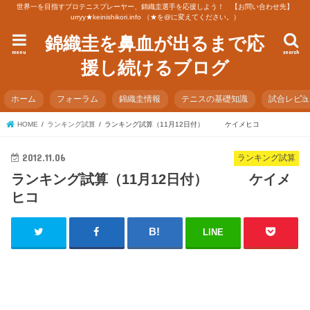
世界一を目指すプロテニスプレーヤー、錦織圭選手を応援しよう！ 【お問い合わせ先】
urryy★keinishikori.info （★を@に変えてください。）
錦織圭を鼻血が出るまで応
menu
search
援し続けるブログ
ホーム
フォーラム
錦織圭情報
テニスの基礎知識
試合レビ
HOME
ランキング試算
ランキング試算（11月12日付） ケイメヒコ
2012.11.06
ランキング試算
ランキング試算（11月12日付） ケイメ
ヒコ
LINE