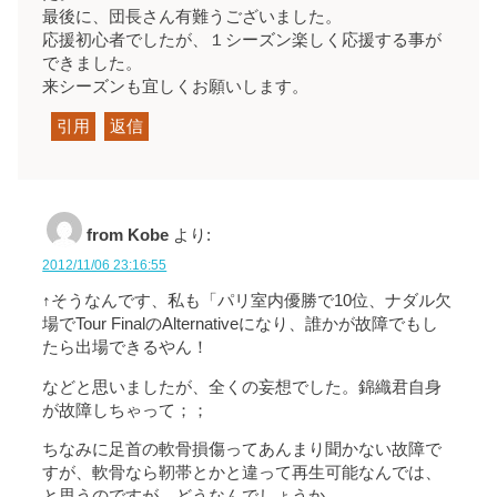
最後に、団長さん有難うございました。
応援初心者でしたが、１シーズン楽しく応援する事が
できました。
来シーズンも宜しくお願いします。
引用
返信
from Kobe
より:
2012/11/06 23:16:55
↑そうなんです、私も「パリ室内優勝で10位、ナダル欠
場でTour FinalのAlternativeになり、誰かが故障でもし
たら出場できるやん！
などと思いましたが、全くの妄想でした。錦織君自身
が故障しちゃって；；
ちなみに足首の軟骨損傷ってあんまり聞かない故障で
すが、軟骨なら靭帯とかと違って再生可能なんでは、
と思うのですが、どうなんでしょうか。