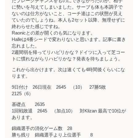
たブレークチャンスをものにできなかったのが、相手
に勢いを与えてしまいました。サーブも体も本調子で
ないのは仕方がないこと、コーチ達はこの状態が見え
ていたのでしょうね。本人も2セット以降、無理せずに
終わらせた感じですね。
Raonicとの差が開くのも気になります。
Halleは4番シードで変わりないと思います。記事に書き
忘れました。
2週間弱を帰ってリハビリかな？ドイツに入って芝コー
トに慣れながらリハビリかな？発表を待ちましょう。
これから出かけます。次は速くても4時間後くらいにな
ります。
9日付け 26日現在 2645 （10） 27勝5敗
2125（6）
基礎点 2635
1回戦敗退 2645 （加点10） 対Klizan 最高で10位が
あります。
錦織選手の消化ゲーム数 28
勝ち残り 錦織選手より上位選手 8