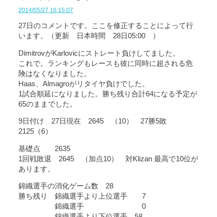
2014/05/27 16:15:07
27日のコメントです。ここを修正することによって行
います。（更新 日本時間 28日05:00 ）
DimitrovがKarlovicにストレート負けしてました。
これで。ランキングもレースも彼に同時に超される危
険はなくなりました。
Haas、Almagroがリタイヤ負けでした。
1試合順延になりました。勝ち残り合計64になる予定が
65のままでした。
9日付け 27日現在 2645 （10） 27勝5敗
2125（6）
基礎点 2635
1回戦敗退 2645 （加点10） 対Klizan 最高で10位が
あります。
錦織選手の消化ゲーム数 28
勝ち残り 錦織選手より上位選手 7
錦織選手 0
錦織選手より下位選手 58