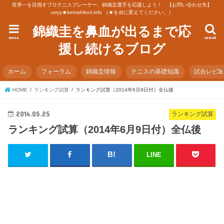
世界一を目指すプロテニスプレーヤー、錦織圭選手を応援しよう！ 【お問い合わせ先】
urryy★keinishikori.info （★を@に変えてください。）
錦織圭を鼻血が出るまで応
menu
search
援し続けるブログ
ホーム
フォーラム
錦織圭情報
テニスの基礎知識
試合レビ
HOME
ランキング試算
ランキング試算（2014年6月9日付）全仏後
2014.05.25
ランキング試算
ランキング試算（2014年6月9日付）全仏後
LINE