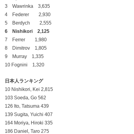
3 Wawrinka 3,635
4 Federer 2,930
5 Berdych 2,555
6 Nishikori 2,125
7 Ferrer 1,980
8 Dimitrov 1,805
9 Murray 1,335
10 Fognini 1,320
日本人ランキング
10 Nishikori, Kei 2,815
103 Soeda, Go 562
126 Ito, Tatsuma 439
139 Sugita, Yuichi 407
164 Moriya, Hiroki 335
186 Daniel, Taro 275