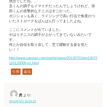
残念でしたね。。
圭くんの調子もイマイチだったんでしょうけれど、添
田くんの攻撃的なテニスはすごかった。
ポジションも高く、ライジングで高い打点で角度のつ
いたストロークをばんばん打ってましたよね。
ここにコメントが出ていました。
やはりテニスの調子が上がってきていないみたいで
す。
何とか自信を取り戻して、芝で躍動する姿を見た
い！！
http://www.sanspo.com/sports/news/20120721/ten12072
110120000-n1.html
引用
返信
虎
より:
2012/07/21 16:05:10