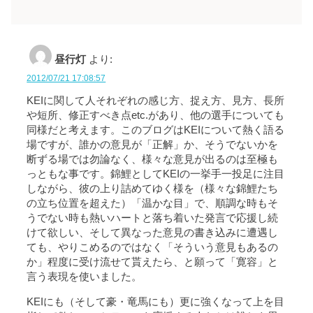
昼行灯
より:
2012/07/21 17:08:57
KEIに関して人それぞれの感じ方、捉え方、見方、長所
や短所、修正すべき点etc.があり、他の選手についても
同様だと考えます。このブログはKEIについて熱く語る
場ですが、誰かの意見が「正解」か、そうでないかを
断ずる場では勿論なく、様々な意見が出るのは至極も
っともな事です。錦鯉としてKEIの一挙手一投足に注目
しながら、彼の上り詰めてゆく様を（様々な錦鯉たち
の立ち位置を超えた）「温かな目」で、順調な時もそ
うでない時も熱いハートと落ち着いた発言で応援し続
けて欲しい、そして異なった意見の書き込みに遭遇し
ても、やりこめるのではなく「そういう意見もあるの
か」程度に受け流せて貰えたら、と願って「寛容」と
言う表現を使いました。
KEIにも（そして豪・竜馬にも）更に強くなって上を目