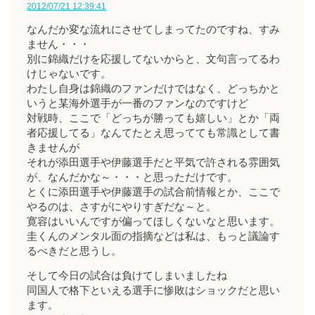
2012/07/21 12:39:41
なんだか変な流れにさせてしまってたのですね、すみ
ません・・・
別に錦織だけを応援してないからと、文句言ってるわ
けじゃないです。
わたし自身は錦織のファンだけではなく、どっちかと
いうと某海外選手が一番のファンなのですけど
対戦時、ここで「どっちが勝っても嬉しい」とか「両
者応援してる」なんてたとえ思ってても常識として書
きませんが
それが添田選手や伊藤選手だと平気で許される雰囲気
が、なんだかな～・・・と思っただけです。
とくに添田選手や伊藤選手の試合前情報とか、ここで
やるのは、さすがにやりすぎだな～と。
寛容はいいんですが偏ってほしくないなと思います。
圭くんのメンタル面の指摘などは私は、もっと議論す
るべきだと思うし。
そして今日の試合は負けてしまいましたね
同国人で格下といえる選手に惨敗はショックだと思い
ます。