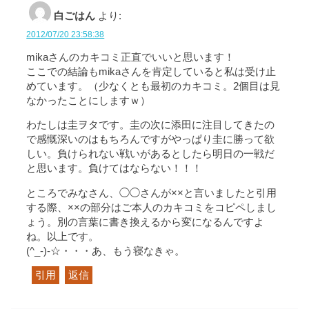
白ごはん
より:
2012/07/20 23:58:38
mikaさんのカキコミ正直でいいと思います！
ここでの結論もmikaさんを肯定していると私は受け止
めています。（少なくとも最初のカキコミ。2個目は見
なかったことにしますｗ）
わたしは圭ヲタです。圭の次に添田に注目してきたの
で感慨深いのはもちろんですがやっぱり圭に勝って欲
しい。負けられない戦いがあるとしたら明日の一戦だ
と思います。負けてはならない！！！
ところでみなさん、◯◯さんが××と言いましたと引用
する際、××の部分はご本人のカキコミをコピペしまし
ょう。別の言葉に書き換えるから変になるんですよ
ね。以上です。
(^_-)-☆・・・あ、もう寝なきゃ。
引用
返信