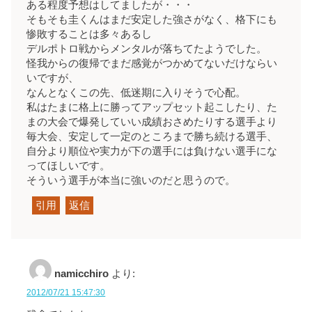
ある程度予想はしてましたが・・・
そもそも圭くんはまだ安定した強さがなく、格下にも
惨敗することは多々あるし
デルポトロ戦からメンタルが落ちてたようでした。
怪我からの復帰でまだ感覚がつかめてないだけならい
いですが、
なんとなくこの先、低迷期に入りそうで心配。
私はたまに格上に勝ってアップセット起こしたり、た
まの大会で爆発していい成績おさめたりする選手より
毎大会、安定して一定のところまで勝ち続ける選手、
自分より順位や実力が下の選手には負けない選手にな
ってほしいです。
そういう選手が本当に強いのだと思うので。
引用
返信
namicchiro
より:
2012/07/21 15:47:30