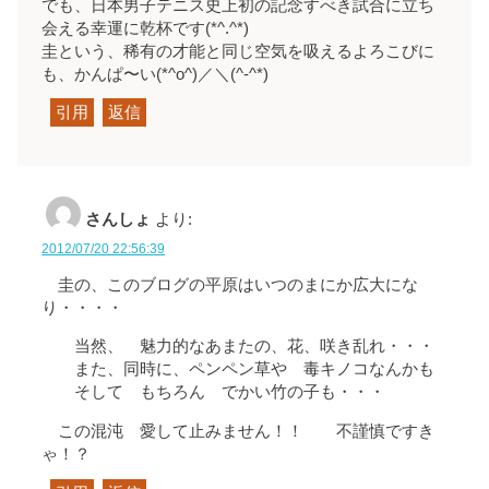
でも、日本男子テニス史上初の記念すべき試合に立ち
会える幸運に乾杯
です
(*^.^*)
圭という、稀有の才能と同じ空気を吸えるよろこびに
も、かんぱ〜い
(*^o^)／
＼(^-^*)
引用
返信
さんしょ
より:
2012/07/20 22:56:39
圭の、このブログの平原はいつのまにか広大にな
り・・・・
当然、 魅力的なあまたの、花、咲き乱れ・・・
また、同時に、ペンペン草や 毒キノコなんかも
そして もちろん でかい竹の子も・・・
この混沌 愛して止みません！！ 不謹慎ですき
ゃ！？