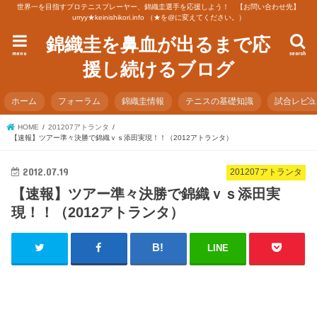
世界一を目指すプロテニスプレーヤー、錦織圭選手を応援しよう！ 【お問い合わせ先】
urryy★keinishikori.info （★を@に変えてください。）
錦織圭を鼻血が出るまで応
menu
search
援し続けるブログ
ホーム
フォーラム
錦織圭情報
テニスの基礎知識
試合レビ
HOME
201207アトランタ
【速報】ツアー準々決勝で錦織ｖｓ添田実現！！（2012アトランタ）
2012.07.19
201207アトランタ
【速報】ツアー準々決勝で錦織ｖｓ添田実
現！！（2012アトランタ）
LINE