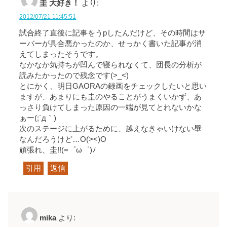
圭 大好き！
より:
2012/07/21 11:45:51
試合終了直後に記事をうpしたんだけど、その時間はサ
ーバーが具合悪かったのか、せっかく書いた記事が消
えてしまったそうです。
なかなか気持ちが凹んで寝られなくて、団長の分析が
読みたかったので残念です(>_<)
とにかく、明日GAORAの録画をチェックしたいと思い
ますが、あまりにも圭のやることがうまくいかず、あ
っさり負けてしまった原因の一端が見てとれないかな
ぁー(;´д｀)
次のステージに上がるために、越えなきゃいけない壁
なんだろうけど…O(><)O
頑張れ、圭!!(=゜ω゜)ﾉ
引用
返信
mika
より: