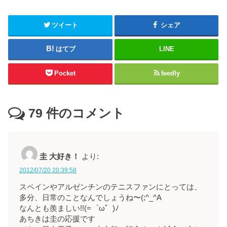
ツイート
シェア
はてブ
LINE
Pocket
feedly
79
件のコメント
圭 大好き！
より:
2012/07/20 20:39:58
スペインやアルゼンチンのテニスファンにとっては、
多分、日常のことなんでしょうね〜(;^_^A
なんとも羨ましい!!(=゜ω゜)ﾉ
あちきは圭の応援です