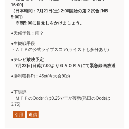
16:00]
（日本時間：7月21日(土) 2:00開始の第２試合 [NB
5:00]）
※朝5:00に目覚しをかけましょう。
●天候予報：雨？
●生観戦手段
・ＡＴＰの公式ライブスコア(ライストも多分あり)
●
テレビ放映予定
7月22日(日)朝7:00よりＧＡＯＲＡにて緊急録画放送
●勝利獲得Pt：45pt(今大会90p)
●下馬評
ＭＴＦのOddsでは0.25で圭が優勢(添田のOddsは
3.75)
引用
返信