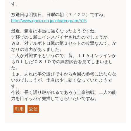
す。
放送日は明後日、日曜の朝（７／２２）ですね。
http://www.gaora.co.jp/info/program/515
最近、豪君は本当に強くなったようですね。
デ杯での１勝にインスパイヤされたのでしょうか。
ＷＢ、対デルポトロ戦の第３セットの攻撃なんて、か
なりの迫力がありました。
二人が対戦するというので、昔、ＪＴＡオンラインか
らＤＬした’０８ＪＯでの練習試合を見てしまいまし
た。
まぁ、あれは半分遊びですから今回の参考にはならな
いのでしょうが、圭君は少し硬くなっていたようで
す。
今後、長く語り継がれるであろう圭豪初戦、二人の能
力を目イッパイ発揮してもらいたいですね。
引用
返信