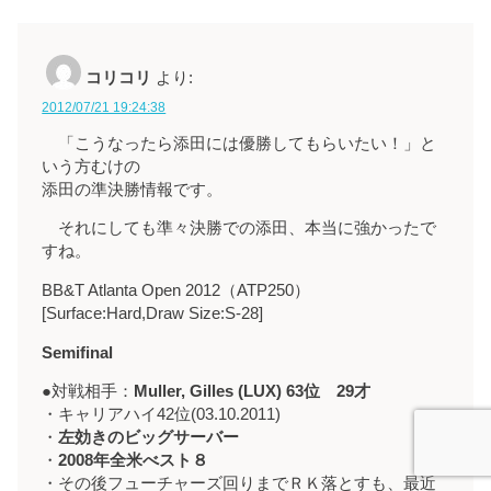
コリコリ
より:
2012/07/21 19:24:38
「こうなったら添田には優勝してもらいたい！」と
いう方むけの
添田の準決勝情報です。
それにしても準々決勝での添田、本当に強かったで
すね。
BB&T Atlanta Open 2012（ATP250）
[Surface:Hard,Draw Size:S-28]
Semifinal
●対戦相手：
Muller, Gilles (LUX) 63位 29才
・キャリアハイ42位(03.10.2011)
・
左効きのビッグサーバー
・
2008年全米べスト８
・その後フューチャーズ回りまでＲＫ落とすも、最近