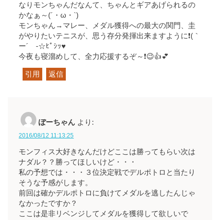
なりモンちゃんだなんて、ちゃんとギアあげられるの
かなぁ～(´・ω・`)
モンちゃん→マレー、メダル獲得への最大の関門、圭
がやりたいテニスが、思う存分発揮出来ますように❗(｀
ー´ゞ-☆ﾋﾟｼｯ♥
今夜も寝溜めして、全力応援するぞ～❗😉👍💕
引用
返信
ぼーちゃん
より:
2016/08/12 11:13:25
モンフィス大好きなんだけどここは勝ってもらい次は
ナダル？？勝ってほしいけど・・・
私の予想では・・・３位決定戦でデルポトロと当たり
そうな予感がします。
前回は確かデルポトロに負けてメダルを逃したんじゃ
なかったですか？
ここは是非リベンジしてメダルを獲得して欲しいで