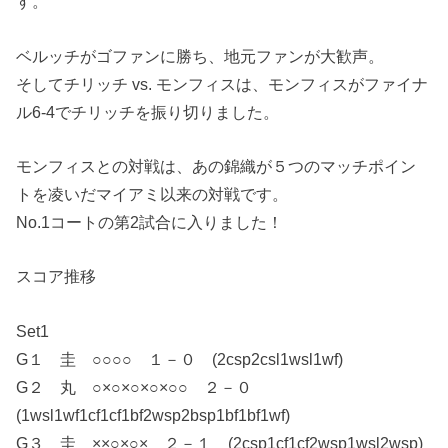
す。
ベルッチがゴファンに勝ち、地元ファンが大歓声。
そしてチリッチ vs. モンフィスは、モンフィスがファイナ
ル6-4でチリッチを振り切りました。
モンフィスとの対戦は、あの錦織が５つのマッチポイン
トを凌いだマイアミ以来の対戦です。
No.1コートの第2試合に入りました！
スコア推移
Set1
G１ 圭 ○○○○ １－０ (2csp2csl1wsl1wf)
G２ 丸 ○×○×○×○×○○ ２－０
(1wsl1wf1cf1cf1bf2wsp2bsp1bf1bf1wf)
G３ 圭 ××○×○× ２－１ (2csp1cf1cf2wsp1wsl2wsp)