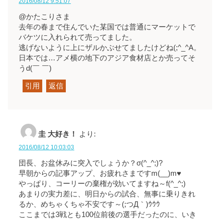
2016/08/12 9:51:07
@かたこりさま
去年の春まで住んでいた某国では普通にマーケットで
バケツに入れられて売ってました。
逃げないように上にザルかぶせてましたけどね(;^_^A。
日本では…アメ横の地下のアジア食材店とか売ってそ
うd(￣ ￣)
引用
返信
圭 大好き！
より:
2016/08/12 10:03:03
団長、お盆休みに突入でしょうか？σ(^_^;)?
早朝からの記事アップ、お疲れさまですm(__)m♥
やっぱり、コーリーの棄権が効いてますね～f(^_^;)
あまりの実力差に、明日からの試合、無事に乗りきれ
るか、めちゃくちゃ不安です～(;つД｀)ｳｳｳ
ここまでは3戦とも100位前後の選手だったのに、いき