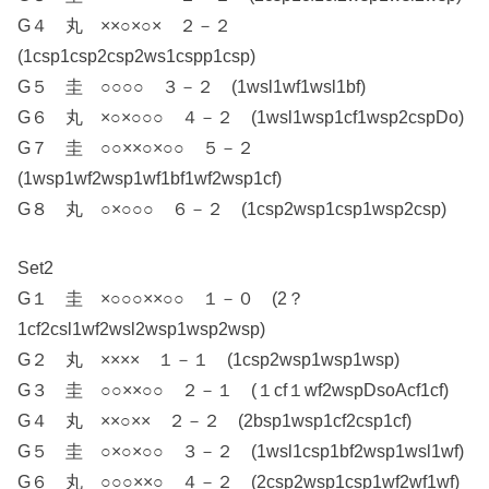
G４ 丸 ××○×○× ２－２
(1csp1csp2csp2ws1cspp1csp)
G５ 圭 ○○○○ ３－２ (1wsl1wf1wsl1bf)
G６ 丸 ×○×○○○ ４－２ (1wsl1wsp1cf1wsp2cspDo)
G７ 圭 ○○××○×○○ ５－２
(1wsp1wf2wsp1wf1bf1wf2wsp1cf)
G８ 丸 ○×○○○ ６－２ (1csp2wsp1csp1wsp2csp)
Set2
G１ 圭 ×○○○××○○ １－０ (2？
1cf2csl1wf2wsl2wsp1wsp2wsp)
G２ 丸 ×××× １－１ (1csp2wsp1wsp1wsp)
G３ 圭 ○○××○○ ２－１ (１cf１wf2wspDsoAcf1cf)
G４ 丸 ××○×× ２－２ (2bsp1wsp1cf2csp1cf)
G５ 圭 ○×○×○○ ３－２ (1wsl1csp1bf2wsp1wsl1wf)
G６ 丸 ○○○××○ ４－２ (2csp2wsp1csp1wf2wf1wf)