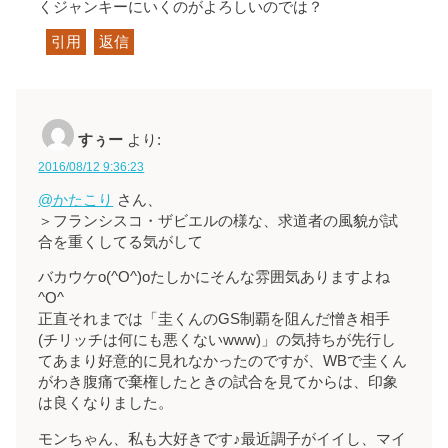
くジャンキーにいくのがよろしいのでは？
引用
返信
すぅー
より:
2016/08/12 9:36:23
@かたこり
さん、
＞フランシスコ・ザビエルの様な、求道者の風貌が試
合を重くしてる気がして
バカウケo(^O^)oたしかにそんな雰囲気ありますよね
^O^
正直それまでは「圭くんのGS制覇を阻んだ憎き相手
(チリッチは何にも悪くないwww)」の気持ちが先行し
てあまり好意的に見れなかったのですが、WBで圭くん
がわき腹痛で棄権したときの試合を見てからは、印象
は良くなりました。
モンちゃん、私も大好きです♪最近調子がイイし、マイ