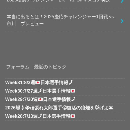
本当に出るとは！2025慶応チャレンジャー1回戦 vs.
市川 プレビュー
フォーラム 最近のトピック
Week31:8/3週
日本選手情報
🗾
Week30:7/27週
🗾
日本選手情報
Week29:7/20週
日本選手情報
🗾
2026👹💉🐝頑張れ太郎選手😤復活の狼煙を挙げよ🌋
Week28:7/13週
🗾
日本選手情報