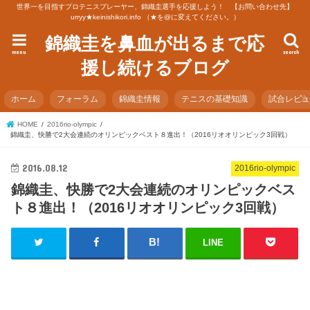
世界一を目指すプロテニスプレーヤー、錦織圭選手を応援しよう！ 【お問い合わせ先】
urryy★keinishikori.info （★を@に変えてください。）
錦織圭を鼻血が出るまで応
menu
search
援し続けるブログ
ホーム
フォーラム
錦織圭情報
テニスの基礎知識
試合レビ
HOME
2016rio-olympic
錦織圭、快勝で2大会連続のオリンピックベスト８進出！（2016リオオリンピック3回戦）
2016.08.12
2016rio-olympic
錦織圭、快勝で2大会連続のオリンピックベス
ト８進出！（2016リオオリンピック3回戦）
LINE