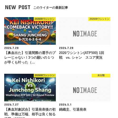
NEW POST
このライターの最新記事
202608ワシントン
202608ワシントン
2026.7.28
2026.7.28
【鼻血出た】引退間際の選手のプ
2026ワシントン(ATP500) 1回
レーじゃない！3つの願いの１つ
戦 vs. シャン スコア実況
が早くも叶った（…
202608ワシントン
未分類
2026.7.27
2026.5.1
【鼻血対象試合】引退発表後の初
錦織圭、引退発表
戦、準備は万端、相手は良く知る