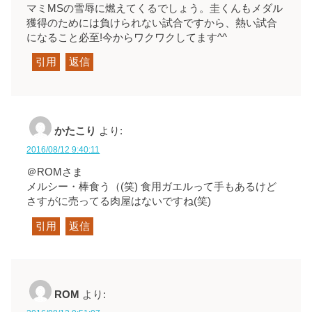
マミMSの雪辱に燃えてくるでしょう。圭くんもメダル
獲得のためには負けられない試合ですから、熱い試合
になること必至!今からワクワクしてます^^
引用
返信
かたこり
より:
2016/08/12 9:40:11
＠ROMさま
メルシー・棒食う（(笑) 食用ガエルって手もあるけど
さすがに売ってる肉屋はないですね(笑)
引用
返信
ROM
より: