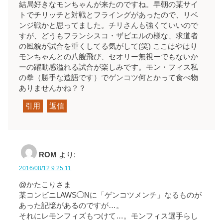
結局好きなモンちゃんが来たのですね。早朝の某サイ
トでチリッチと対戦とフライングがあったので、リベ
ンジ戦かと思ってました。チリさんも強くていいので
すが、どうもフランシスコ・ザビエルの様な、求道者
の風貌が試合を重くしてる気がして(笑) ここはやはり
モンちゃんとの八艘飛び、セオリー無視ーでもないか
ーの躍動感溢れる試合が楽しみです。モン・フィス私
の拳（勝手な造語です）でゲンコツ何とかって食べ物
ありませんかね？？
引用
返信
ROM
より:
2016/08/12 9:25:11
@かたこりさま
某コンビニLAWS◯Nに「ゲンコツメンチ」なるものが
あった記憶があるのですが…。
それにレモンフィズもつけて…。モンフィス選手らし