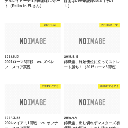
デルレイビーチ１回戦観戦レポー
ばぁばの全豪記録2016（その
ト（Reiko in FLさん）
１）
2021rome
201505ローマ
2021.5.13
2015.5.15
2021ローマ3回戦 vs. ズベレ
錦織圭、終始優位に立ってストレ
フ スコア実況
ート勝ち！（2015ローマ3回戦）
2024マイアミ
201603マイアミ
2024.3.22
2016.4.4
2024マイアミ1回戦 vs. オフナ
錦織圭、出し切れずマスターズ初