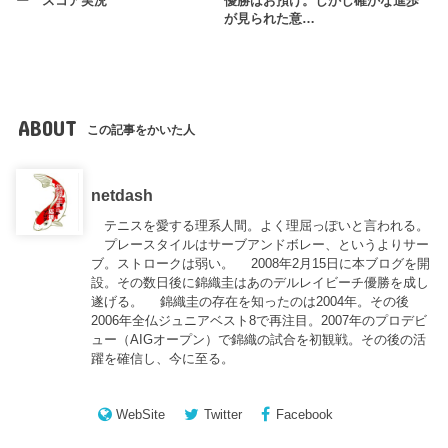
ー スコア実況
優勝はお預け。しかし確かな進歩
が見られた意…
ABOUT
この記事をかいた人
netdash
テニスを愛する理系人間。よく理屈っぽいと言われる。
プレースタイルはサーブアンドボレー、というよりサー
ブ。ストロークは弱い。 2008年2月15日に本ブログを開
設。その数日後に錦織圭はあのデルレイビーチ優勝を成し
遂げる。 錦織圭の存在を知ったのは2004年。その後
2006年全仏ジュニアベスト8で再注目。2007年のプロデビ
ュー（AIGオープン）で錦織の試合を初観戦。その後の活
躍を確信し、今に至る。
WebSite
Twitter
Facebook