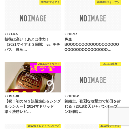
202103マイアミ
201008USオープン
2021.4.5
2010.9.3
技術は高い！あとは体力！
鼻血
（2021マイアミ３回戦 vs. チチ
BOOOOOOOOOOOOOOOOOO
パス 遅め…
OOOOOOOOOOOOOOO…
201404マドリッド
201810東京
2014.5.10
2018.10.2
【祝！初のＭＳ決勝進出＆シング
錦織圭、強烈な攻撃力で杉田を封
ルランカー】2014マドリッド
じる（2018楽天ジャパンオープ
準々決勝レビ…
ン1回戦 …
201208トロントマスターズ
201603マイアミ