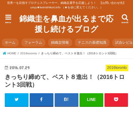
世界一を目指すプロテニスプレーヤー、錦織圭選手を応援しよう！ 【お問い合わせ先】
urryy★keinishikori.info （★を@に変えてください。）
錦織圭を鼻血が出るまで応
menu
search
援し続けるブログ
ホーム
フォーラム
錦織圭情報
テニスの基礎知識
試合レビ
HOME
2016toronto
きっちり締めて、ベスト８進出！（2016トロント3回戦）
2016.07.29
2016toronto
きっちり締めて、ベスト８進出！（2016トロ
ント3回戦）
LINE