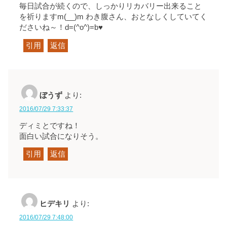
毎日試合が続くので、しっかりリカバリー出来ること
を祈りますm(__)m わき腹さん、おとなしくしていてく
ださいね～！d=(^o^)=b♥
引用
返信
ぼうず
より:
2016/07/29 7:33:37
ディミとですね！
面白い試合になりそう。
引用
返信
ヒデキリ
より:
2016/07/29 7:48:00