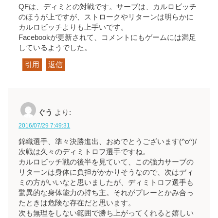
QFは、ディミとの対戦です。サーブは、カルロビッチ
のほうが上ですが、ストロークやリターンは明らかに
カルロビッチよりも上手いです。
Facebookが更新されて、コメントにもゲームには満足
しているようでした。
引用
返信
ぐう
より:
2016/07/29 7:49:31
錦織選手、準々決勝進出、おめでとうございます(^o^)/
次戦は久々のディミトロフ選手ですね。
カルロビッチ戦の後半を見ていて、この強力サーブの
リターンは身体に負担がかかりそうなので、次はディ
ミの方がいいなと思いましたが、ディミトロフ選手も
驚異的な身体能力の持ち主。それがプレーとかみ合っ
たときは危険な存在だと思います。
次も無理をしない範囲で勝ち上がってくれると嬉しい