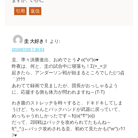
ますが、いかに
引用
返信
圭 大好き！
より:
2016/07/29 7:30:03
圭、準々決勝進出、おめでとう🎵o(^o^)o♥
昨夜は、何と、圭の試合中に寝落ち！Σ(×_×;)!
起きたら、アンダーソン戦が始まるところでした(;つД
｀)ｳｳｳ
あわてて録画で見ましたが、団長がおっしゃるよう
に、応援する側も体力が問われますね～(T-T)
わき腹のストレッチを時々すると、ドキドキしてしま
うけど、ちゃんとバックハンドが武器に戻っていて、
めっちゃうれしかったです～❗((o(^∇^)o))
だって、2回戦はバックを攻められてたもんね～
f(^_^;)←バック攻めされる圭、初めて見たかも(^w^)♪ｳﾌ
ﾌ♥