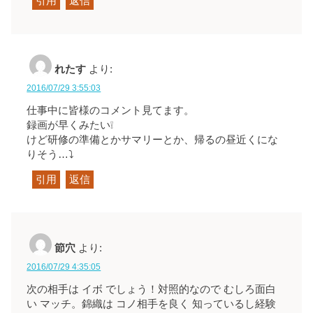
引用
返信
れたす
より:
2016/07/29 3:55:03
仕事中に皆様のコメント見てます。
録画が早くみたい❕
けど研修の準備とかサマリーとか、帰るの昼近くにな
りそう…⤵
引用
返信
節穴
より:
2016/07/29 4:35:05
次の相手は イボ でしょう！対照的なので むしろ面白
い マッチ。錦織は コノ相手を良く 知っているし経験