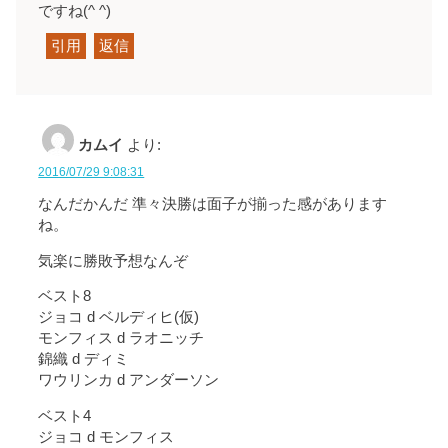
ですね(^ ^)
引用
返信
カムイ
より:
2016/07/29 9:08:31
なんだかんだ 準々決勝は面子が揃った感があります
ね。
気楽に勝敗予想なんぞ
ベスト8
ジョコ d ベルディヒ(仮)
モンフィス d ラオニッチ
錦織 d ディミ
ワウリンカ d アンダーソン
ベスト4
ジョコ d モンフィス