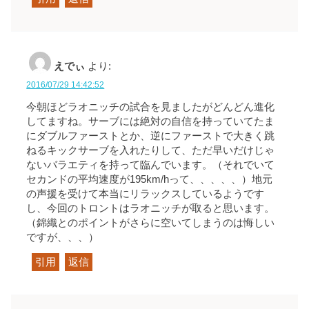
えでぃ
より:
2016/07/29 14:42:52
今朝ほどラオニッチの試合を見ましたがどんどん進化
してますね。サーブには絶対の自信を持っていてたま
にダブルファーストとか、逆にファーストで大きく跳
ねるキックサーブを入れたりして、ただ早いだけじゃ
ないバラエティを持って臨んでいます。（それでいて
セカンドの平均速度が195km/hって、、、、、）地元
の声援を受けて本当にリラックスしているようです
し、今回のトロントはラオニッチが取ると思います。
（錦織とのポイントがさらに空いてしまうのは悔しい
ですが、、、）
引用
返信