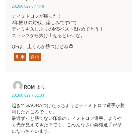
2016/07/29 6:44:48
ディミトロフが勝った！
2年振りの対戦、楽しみです(^^)
ディミも久しぶりのMSベスト8おめでとう！
スランプから抜け出せるといいな。
QFは、圭くんが勝つけどね😋
引用
返信
ROM
より:
2016/07/29 7:01:03
起きてGAORAつけたらちょうどディミトロフ選手が勝
利したところでした。
最近ずっと勝てない印象のディミトロフ選手。ようや
く光が見えてきた？でも、ごめんなさい錦織選手が壁
になっちゃいます。