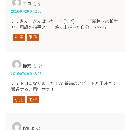
エロ
より:
2016/07/29 6:42:07
デミさん がんばった ヽ(^。^) 勝利への拍手
と 思惑の拍手とで 盛り上がった自分 でへ☆
引用
返信
節穴
より:
2016/07/29 6:43:08
デミトロになりました！が 錦織のスピードと正確さで
通過すると思いマス！
引用
返信
ryo
より: