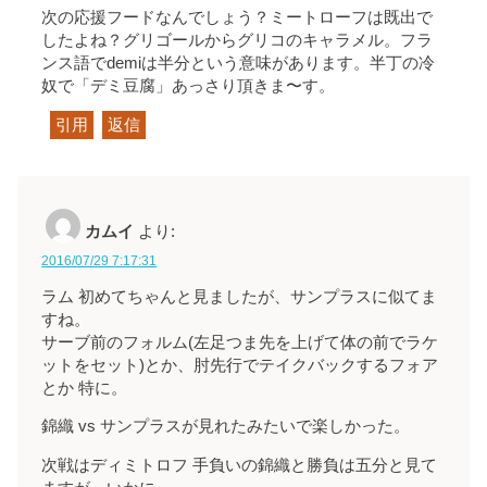
次の応援フードなんでしょう？ミートローフは既出で
したよね？グリゴールからグリコのキャラメル。フラ
ンス語でdemiは半分という意味があります。半丁の冷
奴で「デミ豆腐」あっさり頂きま〜す。
引用
返信
カムイ
より:
2016/07/29 7:17:31
ラム 初めてちゃんと見ましたが、サンプラスに似てま
すね。
サーブ前のフォルム(左足つま先を上げて体の前でラケ
ットをセット)とか、肘先行でテイクバックするフォア
とか 特に。
錦織 vs サンプラスが見れたみたいで楽しかった。
次戦はディミトロフ 手負いの錦織と勝負は五分と見て