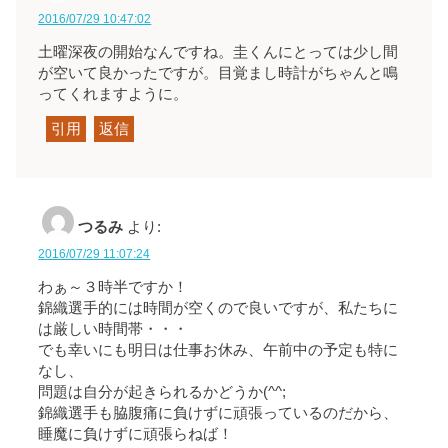
2016/07/29 10:47:02
土曜深夜の開始なんですね。圭くんにとっては少し間
が空いて良かったですが。目覚まし時計がちゃんと鳴
ってくれますように。
引用
返信
つるみ
より:
2016/07/29 11:07:24
わぁ～３時半ですか！
錦織選手的には時間が空くので良いですが、私たちに
は厳しい時間帯・・・
でも幸いにも明日は仕事お休み、午前中の予定も特に
なし、
問題は自分が起きられるかどうか(^^;
錦織選手も脇腹痛に負けずに頑張っているのだから、
睡魔に負けずに頑張らねば！