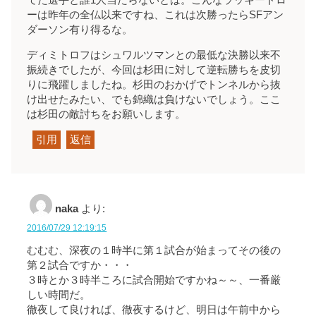
てた選手と誰1人当たらないとは。こんなラッキードロ
ーは昨年の全仏以来ですね、これは次勝ったらSFアン
ダーソン有り得るな。
ディミトロフはシュワルツマンとの最低な決勝以来不
振続きでしたが、今回は杉田に対して逆転勝ちを皮切
りに飛躍しましたね。杉田のおかげでトンネルから抜
け出せたみたい、でも錦織は負けないでしょう。ここ
は杉田の敵討ちをお願いします。
引用
返信
naka
より:
2016/07/29 12:19:15
むむむ、深夜の１時半に第１試合が始まってその後の
第２試合ですか・・・
３時とか３時半ころに試合開始ですかね～～、一番厳
しい時間だ。
徹夜して良ければ、徹夜するけど、明日は午前中から