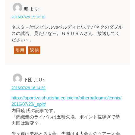
海
より:
2016/07/29 15:16:10
ネスタ－/ポスピシルvsベルディヒ/ステパネクのダブル
スの試合、見たいな～。ＧＡＯＲＡさん、放送してく
ださい～。
引用
返信
下団
より:
2016/07/29 16:14:39
https://sportiva.shueisha.co.jp/clm/otherballgame/tennis/
2016/07/29/_split/
内田暁 氏の記事です。
「錦織圭のライバルは五輪欠場。ポイント荒稼ぎで勢
力図は激変？」
先々週はデ杯と３大会、先週は４大会ものツアー大会