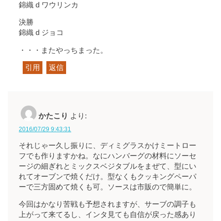
錦織 d ワウリンカ
決勝
錦織 d ジョコ
・・・またやっちまった。
引用
返信
かたこり
より:
2016/07/29 9:43:31
それじゃー久し振りに、ディミグラスかけミートロー
フでも作りますかね。なにハンバーグの材料にソーセ
ージの細ぎれとミックスベジタブルをまぜて、型にい
れてオーブンで焼くだけ。型なくもクッキングペーパ
ーで三方固めて焼くも可。ソースは市販ので簡単に。
今回はかなり苦戦も予想されますが、サーブの調子も
上がって来てるし、インタ見ても自信が戻った感あり