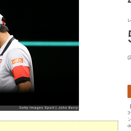
(
ン
d