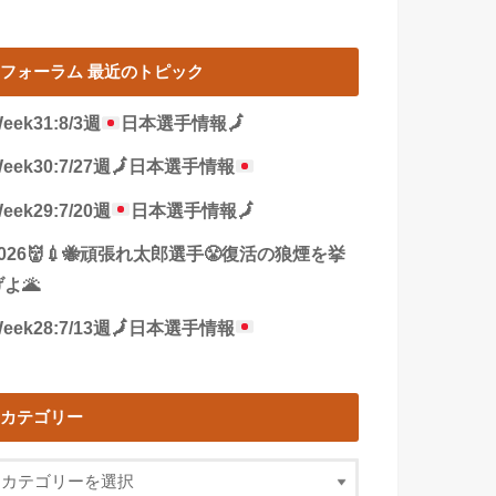
フォーラム 最近のトピック
eek31:8/3週
日本選手情報
🗾
eek30:7/27週
🗾
日本選手情報
eek29:7/20週
日本選手情報
🗾
2026👹💉🐝頑張れ太郎選手😤復活の狼煙を挙
よ🌋
eek28:7/13週
🗾
日本選手情報
カテゴリー