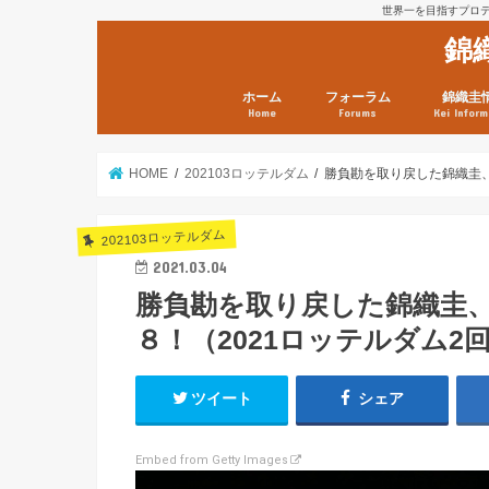
世界一を目指すプロテニ
錦
ホーム
フォーラム
錦織圭
Home
Forums
Kei Inform
日本選手情報
鼻血ブログラボ
鼻血ブログ分析班
Kei’s Me
錦織圭プ
錦織圭 戦
ランキン
錦織圭関
鼻血が出た
次は見とけ
日現在）
点）
HOME
202103ロッテルダム
勝負勘を取り戻した錦織圭、
202103ロッテルダム
2021.03.04
勝負勘を取り戻した錦織圭
８！（2021ロッテルダム2
ツイート
シェア
Embed from Getty Images