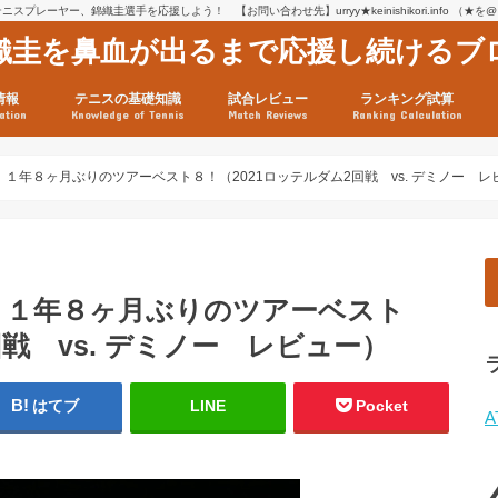
スプレーヤー、錦織圭選手を応援しよう！ 【お問い合わせ先】urryy★keinishikori.info （★
織圭を鼻血が出るまで応援し続けるブ
情報
テニスの基礎知識
試合レビュー
ランキング試算
ation
Knowledge of Tennis
Match Reviews
Ranking Calculation
ssage
ロフィール
績
グ推移
連グッズ
試合まとめ（2025年1月16
リスト（2021年8月10日時
ツアーの構造
ATPツアー ポイント表
テニス情報入手法
１年８ヶ月ぶりのツアーベスト８！（2021ロッテルダム2回戦 vs. デミノー レ
、１年８ヶ月ぶりのツアーベスト
回戦 vs. デミノー レビュー）
はてブ
LINE
Pocket
A