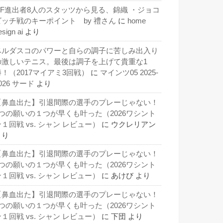
QF進出者8人のスタッツから見る、錦織 ・ジョコ
ビッチ戦のキーポイント by 禮さん
に
home
esign ai
より
ベルダスコのパワーと自らの調子に苦しみ出入り
の激しいテニス。最後は調子を上げて貴重な1
勝！（2017マイアミ3回戦）
に
マインツ05 2025-
026 サード
より
【鼻血出た】引退間際の選手のプレーじゃない！
3つの願いの１つが早くも叶った（2026ワシント
１回戦 vs. シャン レビュー）
に
ウクレリアン
より
【鼻血出た】引退間際の選手のプレーじゃない！
3つの願いの１つが早くも叶った（2026ワシント
１回戦 vs. シャン レビュー）
に
あけび
より
【鼻血出た】引退間際の選手のプレーじゃない！
3つの願いの１つが早くも叶った（2026ワシント
１回戦 vs. シャン レビュー）
に
下団
より