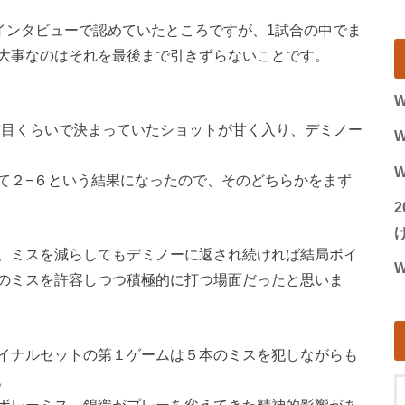
インタビューで認めていたところですが、1試合の中でま
大事なのはそれを最後まで引きずらないことです。
W
球目くらいで決まっていたショットが甘く入り、デミノー
W
W
て２−６という結果になったので、そのどちらかをまず
げ
、ミスを減らしてもデミノーに返され続ければ結局ポイ
W
のミスを許容しつつ積極的に打つ場面だったと思いま
イナルセットの第１ゲームは５本のミスを犯しながらも
。
ボレーミス。錦織がプレーを変えてきた精神的影響があ