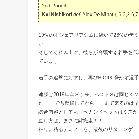
2nd Round
Kei Nishikori
def.
Alex De Minaur, 6-3,2-6,7
19位のオジェアリアシムに続いて23位のデ
い。
そしてそれ以上に、彼らが台頭する若手を代
ています。
若手の追撃に対抗し、再びBIG4を脅かす選
連勝は2019年全米以来、ベスト８は同じく
た！！ でも復帰してからここまで来るのは
試合内容としても、セカンドセットはミスが
直し方は、まさに錦織圭！！
粘りに粘るデミノーを、最後のリターンゲー