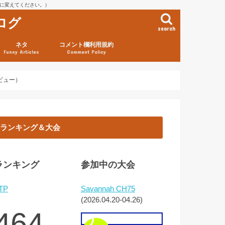
を@に変えてください。）
ログ
search
ネタ
コメント欄利用規約
Funny Articles
Comment Policy
ビュー）
ランキング＆大会
ランキング
参加中の大会
TP
Savannah CH75
(2026.04.20-04.26)
464