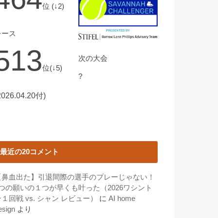
位 (↓2)
レース
513
次の大会
位(↓5)
?
2026.04.20付)
最近の20コメント
【鼻血出た】引退間際の選手のプレーじゃない！
3つの願いの１つが早くも叶った（2026ワシント
１回戦 vs. シャン レビュー）
に
AI home
esign
より