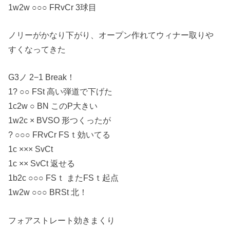
1w2w ○○○ FRvCr 3球目
ノリーがかなり下がり、オープン作れてウィナー取りや
すくなってきた
G3ノ 2−1 Break！
1? ○○ FSt 高い弾道で下げた
1c2w ○ BN このP大きい
1w2c × BVSO 形つくったが
? ○○○ FRvCr FSｔ効いてる
1c ××× SvCt
1c ×× SvCt 返せる
1b2c ○○○ FSｔ またFSｔ起点
1w2w ○○○ BRSt 北！
フォアストレート効きまくり