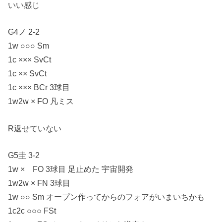
いい感じ
G4ノ 2-2
1w ○○○ Sm
1c ××× SvCt
1c ×× SvCt
1c ××× BCr 3球目
1w2w × FO 凡ミス
R返せていない
G5圭 3-2
1w × FO 3球目 足止めた 宇宙開発
1w2w × FN 3球目
1w ○○ Sm オープン作ってからのフォアがいまいちかも
1c2c ○○○ FSt