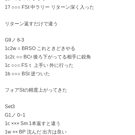
1? ○○○ FSt 中ラリー リターン深く入った
リターン返すだけで違う
G9ノ 6-3
1c2w ○ BRSO これときどきやる
1c2c ○○ BCr 後ろ下がってる相手に鋭角
1c ○○○ FSｔ 上手い 外に行った
1b ○○○ BSt 逆ついた
フォアStの精度上がってきた
Set3
G1ノ 0−1
1c ××× Sm 1本返すと違う
1w ×× BP 沈んだ 出方は良い