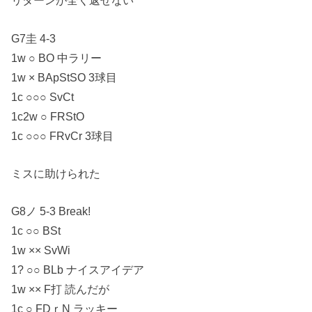
リターンが全く返せない
G7圭 4-3
1w ○ BO 中ラリー
1w × BApStSO 3球目
1c ○○○ SvCt
1c2w ○ FRStO
1c ○○○ FRvCr 3球目
ミスに助けられた
G8ノ 5-3 Break!
1c ○○ BSt
1w ×× SvWi
1? ○○ BLb ナイスアイデア
1w ×× F打 読んだが
1c ○ FDｒN ラッキー