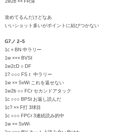
1w2b ×× FR深
攻めてるんだけどなあ
いいショット多いがポイントに結びつかない
G7ノ 2−5
1c × BN 中ラリー
1w ××× BVSt
1w2cD ○ DF
1? ○○○ FSｔ 中ラリー
1w ×× SvWi これを返せない
1w2b ○○ FCr セカンドアタック
1c ○○○ BPSt お返し読んだ
1c? ×× F打 3球目
1c ○○○ FPCr 3連続読み的中
1w ×× SvWi