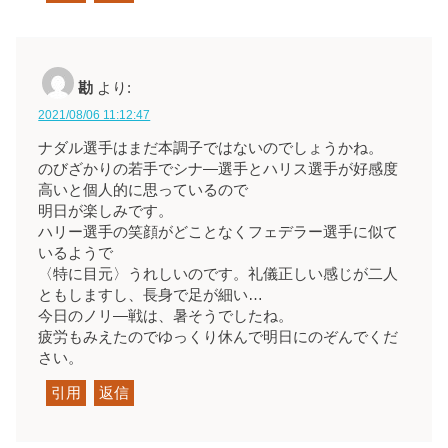
勘
より:
2021/08/06 11:12:47
ナダル選手はまだ本調子ではないのでしょうかね。
のびざかりの若手でシナ―選手とハリス選手が好感度
高いと個人的に思っているので
明日が楽しみです。
ハリー選手の笑顔がどことなくフェデラー選手に似て
いるようで
〈特に目元〉うれしいのです。礼儀正しい感じが二人
ともしますし、長身で足が細い…
今日のノリ―戦は、暑そうでしたね。
疲労もみえたのでゆっくり休んで明日にのぞんでくだ
さい。
引用
返信