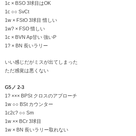
1c × BSO 3球目はOK
1c ○○ SvCt
1w × FStO 3球目 惜しい
1w? × FSO 惜しい
1c × BVN Ap甘い 強いP
1? × BN 長いラリー
いい感じだがミスが出てしまった
ただ感覚は悪くない
G5ノ 2-3
1? ××× BPSt クロスのアプローチ
1w ○○ BSt カウンター
1c2c? ○○ Sm
1w ×× BCr 3球目
1w × BN 長いラリー取れない