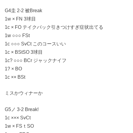
G4圭 2-2 被Break
1w × FN 3球目
1c × FO テイクバック引きつけすぎ症状出てる
1w ○○○ FSt
1c ○○○ SvCt このコースいい
1c × BStSO 3球目
1c? ○○○ BCr ジャックナイフ
1? × BO
1c ×× BSt
ミスかウィナーか
G5ノ 3-2 Break!
1c ××× SvCt
1w × FSｔSO