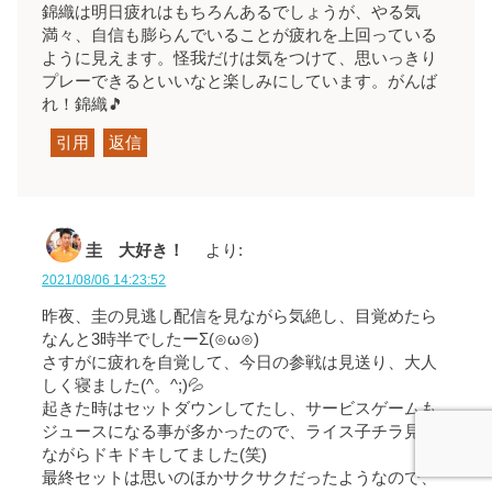
錦織は明日疲れはもちろんあるでしょうが、やる気
満々、自信も膨らんでいることが疲れを上回っている
ように見えます。怪我だけは気をつけて、思いっきり
プレーできるといいなと楽しみにしています。がんば
れ！錦織🎵
引用
返信
圭 大好き！
より:
2021/08/06 14:23:52
昨夜、圭の見逃し配信を見ながら気絶し、目覚めたら
なんと3時半でしたーΣ(⊙ω⊙)
さすがに疲れを自覚して、今日の参戦は見送り、大人
しく寝ました(^。^;)💦
起きた時はセットダウンしてたし、サービスゲームも
ジュースになる事が多かったので、ライス子チラ見し
ながらドキドキしてました(笑)
最終セットは思いのほかサクサクだったようなので、