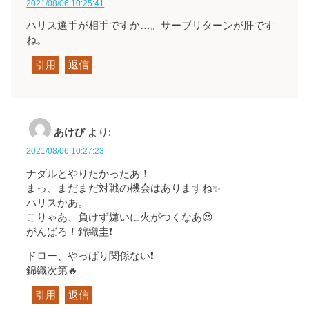
2021/08/06 10:25:41
ハリス選手が相手ですか…。サーブリターンが肝です
ね。
引用
返信
あけび
より:
2021/08/06 10:27:23
ナダルとやりたかったあ！
まっ、まだまだ対戦の機会はありますね✨
ハリスかあ。
こりゃあ、負けず嫌いに火がつくなあ😍
がんばろ！錦織圭❗
ドロー、やっぱり関係ない❗
錦織次第🔥
引用
返信