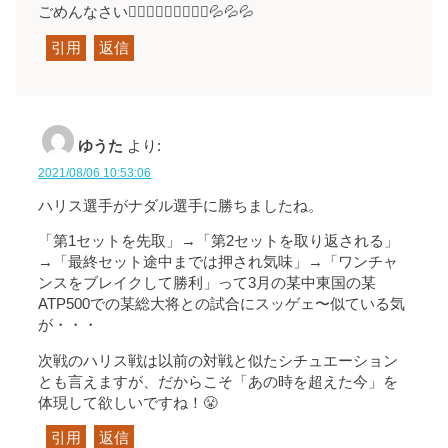
ごめんなさい🙇🏻‍♀️🙇🏻‍♀️🙇🏻‍♀️💦💦💦
引用
返信
ゆうた
より:
2021/08/06 10:53:06
ハリス選手がナダル選手に勝ちましたね。
「第1セットを先取」→「第2セットを取り返される」
→「最終セット途中までは押され気味」→「ワンチャ
ンスをブレイクして勝利」って3月の某中東国の某
ATP500での某総大将との試合にスッゲェ〜似ている気
が・・・
次戦のハリス戦は以前の対戦と似たシチュエーション
とも言えますが、だからこそ「あの時を超えた今」を
体現して欲しいですね！😤
引用
返信