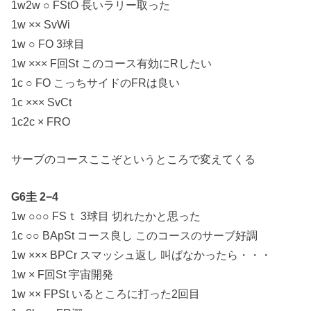
1w2w ○ FStO 長いラリー取った
1w ×× SvWi
1w ○ FO 3球目
1w ××× F回St このコース有効にRしたい
1c ○ FO こっちサイドのFRは良い
1c ××× SvCt
1c2c × FRO
サーブのコースここぞというところで変えてくる
G6圭 2−4
1w ○○○ FSｔ 3球目 切れたかと思った
1c ○○ BApSt コース良し このコースのサーブ好調
1w ××× BPCr スマッシュ返し 叫ばなかったら・・・
1w × F回St 宇宙開発
1w ×× FPSt いるところに打った2回目