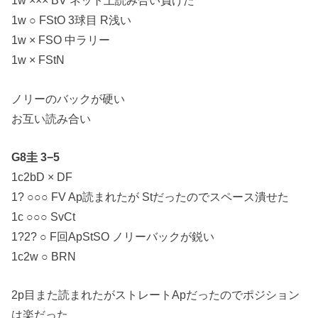
1w ××× BV ネット上読み合い負けた
1w ○ FStO 3球目 R浅い
1w × FSO 中ラリー
1w × FStN
ノリーのバックが硬い
お互い読み合い
G8圭 3−5
1c2bD × DF
1? ○○○ FV Ap読まれたが Stだったのでスペース潰せた
1c ○○○ SvCt
1?2? ○ F回ApStSO ノリーバックが鋭い
1c2w ○ BRN
2p目また読まれたがストレートApだったのでポジション
は楽だった