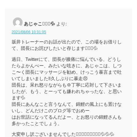
あじゃこ🙇🏻‍♀️💦
より:
2021/08/06 10:31:05
坂井トレーナーのお話が出たので、この場をお借りし
て、団長にお詫びしたいと存じます🙇🏻‍♀️💦
過日、Twitterにて、団長が膝痛に悩んでいる、どうし
たらよかんべー、みたいな呟きに、あじゃこは、しつ
こ〜く団長にマッサージを勧め、けっこう暴言まで吐
いてしまいました‼️久しぶりに暴走😣
団長は、呆れ怒りながらも💢丁寧に応対して下さいま
したが、もう、とーっても嫌われちゃったな、と思い
ます💦
団長にあんなこと言うなんて、錦鯉の風上にも置けな
いし、どんだけこのブログ等でおめー
はお世話になってるんだよー、とお怒りの錦鯉さんも
多かったことでしょう。
大変申し訳ございませんでした🙇🏻‍♀️🙇🏻‍♀️🙇🏻‍♀️💦💦💦