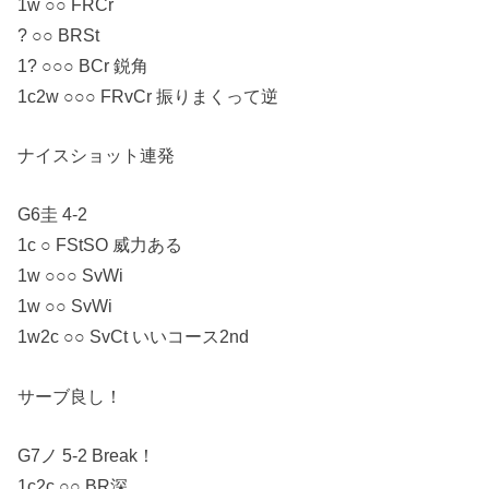
1w ○○ FRCr
? ○○ BRSt
1? ○○○ BCr 鋭角
1c2w ○○○ FRvCr 振りまくって逆
ナイスショット連発
G6圭 4-2
1c ○ FStSO 威力ある
1w ○○○ SvWi
1w ○○ SvWi
1w2c ○○ SvCt いいコース2nd
サーブ良し！
G7ノ 5-2 Break！
1c2c ○○ BR深