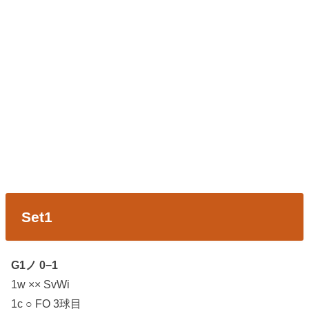
Set1
G1ノ 0−1
1w ×× SvWi
1c ○ FO 3球目