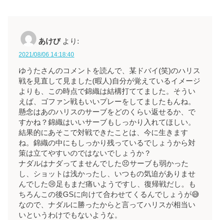
あけび
より:
2021/08/06 14:18:40
ゆうたさんのコメントを読んで、某ドバイ(笑)のハリス
戦を見直して見ました(暇人)自分が覚えているイメージ
よりも、この時点で錦織は結構打ててました。そうい
えば、ゴファン戦もいいプレーをしてましたもんね。
懸念はあのハリスのサーブをどのくらい返せるか、で
すかね？錦織はいいサーブもしっかり入れてほしい。
結果的にあそこで対戦できたことは、今に生きます
ね。錦織の中にもしっかり残っているでしょうから対
策は立てやすいのではないでしょうか？
ナダルはナダってませんでした😣サーブも弱かった
し、ショットは浅かったし、いつもの気迫がありませ
んでした😢足もまだ痛いようですし、復帰戦だし。も
ちろんこの後GSに向けて合わせてくるんでしょうが😅
なので、ナダルに勝ったからと言ってハリスが相当い
いというわけでもないような。