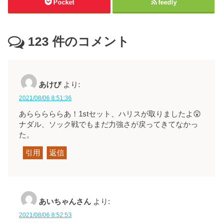
Pocket
feedly
123
件のコメント
あけび
より:
2021/08/06 8:51:36
あらららららあ！1stセット、ハリスが取りましたよ😲
ナダル、ソック戦でもまだ力強さが戻ってきてなかっ
た。
引用
返信
あいちゃんさん
より:
2021/08/06 8:52:53