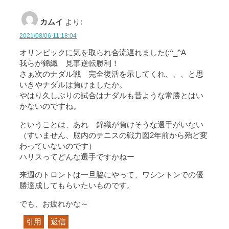
カムイ
より:
2021/08/06 11:18:04
オリンピックに気を取られ合流遅れました(;^_^A
我らが錦織 見事逆転勝利！
さぁ次のナダル戦 完全復活を示してくれ、、、と思
いきやナダルは負けましたか。
やはり久しぶりの試合はナダルも昔ような常勝とはい
かないのですね。
ということは、あれ 錦織が負けそうな選手がいない
（すいません、脳内のテニスの戦力図2年前から殆ど変
わっていないのです）
ハリスってどんな選手ですかねー
来週のトロントは一旦脇にやって、ワシントンでの優
勝達成してもらいたいものです。
でも、お疲れかな～
引用
返信