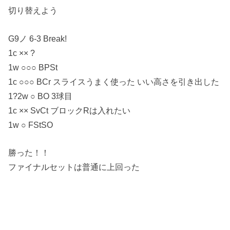
切り替えよう
G9ノ 6-3 Break!
1c ×× ?
1w ○○○ BPSt
1c ○○○ BCr スライスうまく使った いい高さを引き出した
1?2w ○ BO 3球目
1c ×× SvCt ブロックRは入れたい
1w ○ FStSO
勝った！！
ファイナルセットは普通に上回った