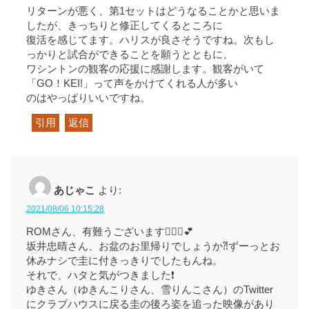
リターンが悪く、第1セットはどうなることかと思いま
したが、きっちりと修正してくるところに
復活を感じてます。ハリスが良さそうですね。次もし
っかりと試合ができることを願うとともに、
ワシントンの観客の応援に感謝します。観客がいて
「GO！KEI!」って声をかけてくれる人が多い
のはやっぱりいいですね。
引用
返信
あじゃこ
より:
2021/08/06 10:15:28
ROMさん、有難うございます🙇🏻‍♀️💕
坂井忠晴さん、お盆のお里帰りでしょうか⁈ずーっとお
休みナシで圭に付きっきりでしたもんね。
それで、ハタと気がつきました❗️
ゆきさん（ゆきんこりさん、雪りんこさん）のTwitter
にクラブハウスに戻る圭の後ろ姿を追った映像があり