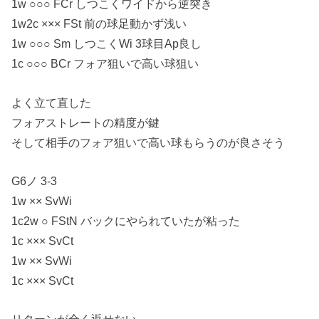
1w ○○○ FCr しつこくワイドから逆突き
1w2c ××× FSt 前の球足動かず浅い
1w ○○○ Sm しつこくWi 3球目Ap良し
1c ○○○ BCr フォア狙いで高い球狙い
よく立て直した
フォアストレートの精度が鍵
そして相手のフォア狙いで高い球もらうのが良さそう
G6ノ 3-3
1w ×× SvWi
1c2w ○ FStN バックにやられていたが粘った
1c ××× SvCt
1w ×× SvWi
1c ××× SvCt