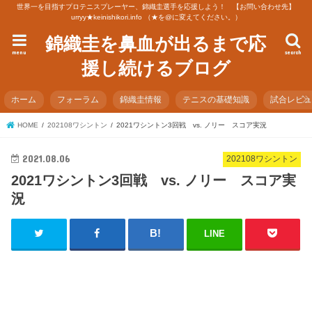
世界一を目指すプロテニスプレーヤー、錦織圭選手を応援しよう！ 【お問い合わせ先】
urryy★keinishikori.info （★を@に変えてください。）
錦織圭を鼻血が出るまで応
menu
search
援し続けるブログ
ホーム
フォーラム
錦織圭情報
テニスの基礎知識
試合レビ
HOME
202108ワシントン
2021ワシントン3回戦 vs. ノリー スコア実況
2021.08.06
202108ワシントン
2021ワシントン3回戦 vs. ノリー スコア実
況
LINE