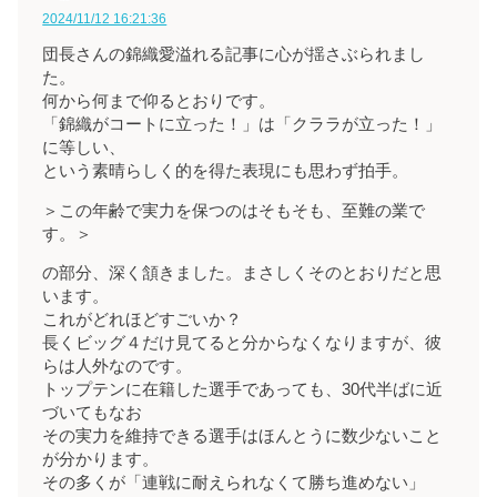
2024/11/12 16:21:36
団長さんの錦織愛溢れる記事に心が揺さぶられまし
た。
何から何まで仰るとおりです。
「錦織がコートに立った！」は「クララが立った！」
に等しい、
という素晴らしく的を得た表現にも思わず拍手。
＞この年齢で実力を保つのはそもそも、至難の業で
す。＞
の部分、深く頷きました。まさしくそのとおりだと思
います。
これがどれほどすごいか？
長くビッグ４だけ見てると分からなくなりますが、彼
らは人外なのです。
トップテンに在籍した選手であっても、30代半ばに近
づいてもなお
その実力を維持できる選手はほんとうに数少ないこと
が分かります。
その多くが「連戦に耐えられなくて勝ち進めない」