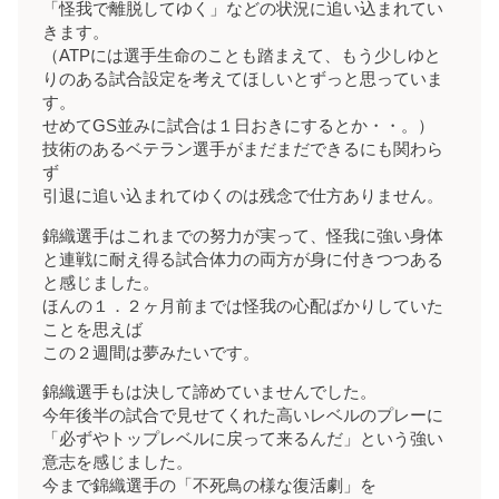
「怪我で離脱してゆく」などの状況に追い込まれてい
きます。
（ATPには選手生命のことも踏まえて、もう少しゆと
りのある試合設定を考えてほしいとずっと思っていま
す。
せめてGS並みに試合は１日おきにするとか・・。）
技術のあるベテラン選手がまだまだできるにも関わら
ず
引退に追い込まれてゆくのは残念で仕方ありません。
錦織選手はこれまでの努力が実って、怪我に強い身体
と連戦に耐え得る試合体力の両方が身に付きつつある
と感じました。
ほんの１．２ヶ月前までは怪我の心配ばかりしていた
ことを思えば
この２週間は夢みたいです。
錦織選手もは決して諦めていませんでした。
今年後半の試合で見せてくれた高いレベルのプレーに
「必ずやトップレベルに戻って来るんだ」という強い
意志を感じました。
今まで錦織選手の「不死鳥の様な復活劇」を