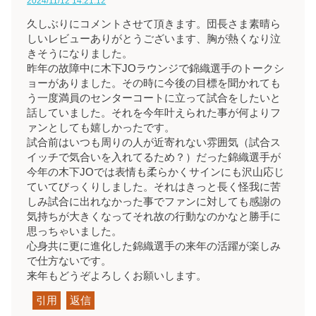
2024/11/12 14:21:12
久しぶりにコメントさせて頂きます。団長さま素晴ら
しいレビューありがとうございます、胸が熱くなり泣
きそうになりました。
昨年の故障中に木下JOラウンジで錦織選手のトークシ
ョーがありました。その時に今後の目標を聞かれても
う一度満員のセンターコートに立って試合をしたいと
話していました。それを今年叶えられた事が何よりフ
ァンとしても嬉しかったです。
試合前はいつも周りの人が近寄れない雰囲気（試合ス
イッチで気合いを入れてるため？）だった錦織選手が
今年の木下JOでは表情も柔らかくサインにも沢山応じ
ていてびっくりしました。それはきっと長く怪我に苦
しみ試合に出れなかった事でファンに対しても感謝の
気持ちが大きくなってそれ故の行動なのかなと勝手に
思っちゃいました。
心身共に更に進化した錦織選手の来年の活躍が楽しみ
で仕方ないです。
来年もどうぞよろしくお願いします。
引用
返信