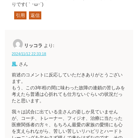
りです(｀･ω･´)ゞ
引用
返信
リッコラ
より:
2024/11/12 22:33:18
風
, さん
前述のコメントに反応していただきありがとうござい
ます。
もう、この3年程の間に味わった故障の連鎖の苦しみを
考えたら普通は心折れても仕方ないぐらいの状況だっ
たと思います。
我々は試合に出ている圭さんの姿しか見ていません
が、コーチ、トレーナー、フィジオ、治療に当たった
医療関係者の方々、もちろん最愛の家族の愛情にも心
を支えられながら、苦しい苦しいリハビリとハードト
レーニングを欠かさず積んで来たはずなのです。その