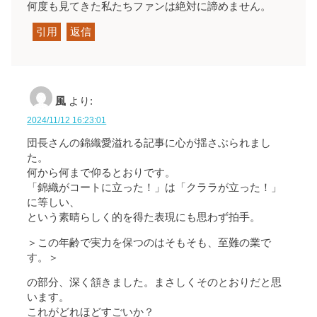
何度も見てきた私たちファンは絶対に諦めません。
引用
返信
風
より:
2024/11/12 16:23:01
団長さんの錦織愛溢れる記事に心が揺さぶられまし
た。
何から何まで仰るとおりです。
「錦織がコートに立った！」は「クララが立った！」
に等しい、
という素晴らしく的を得た表現にも思わず拍手。
＞この年齢で実力を保つのはそもそも、至難の業で
す。＞
の部分、深く頷きました。まさしくそのとおりだと思
います。
これがどれほどすごいか？