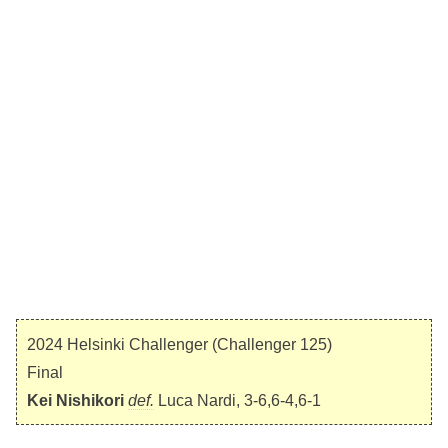
2024 Helsinki Challenger (Challenger 125)
Final
Kei Nishikori
def.
Luca Nardi, 3-6,6-4,6-1