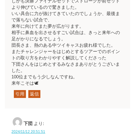
しかも決勝ファイナルセットでストロークが前セット
より伸びているので驚きました。
いい具合に力が抜けてきていたのでしょうか、最後ま
で落ちない試合で、
来年に向けてまた夢が広がります。
相手に鼻血を出させるすごい試合は、きっと来年への
足がかりになるでしょう。
団長さま、熱のある中ツイキャスお疲れ様でした。
またチャレンジャーをはじめとするツアーでのポイン
トの取り方をわかりやすく解説してくださった
下団さんをはじめとするみなさまありがとうございま
した。
100位までもう少しなんですね。
来年こそは🕊️
引用
返信
下団
より:
2024/11/12 20:51:51