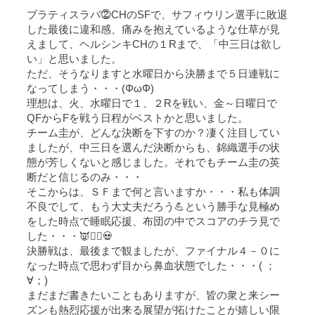
ブラティスラバ⓶CHのSFで、サフィウリン選手に敗退
した最後に違和感、痛みを抱えているような仕草が見
えまして、ヘルシンキCHの１Rまで、「中三日は欲し
い」と思いました。
ただ、そうなりますと水曜日から決勝まで５日連戦に
なってしまう・・・(ΦωΦ)
理想は、火、水曜日で１、２Rを戦い、金～日曜日で
QFからFを戦う日程がベストかと思いました。
チーム圭が、どんな決断を下すのか？凄く注目してい
ましたが、中三日を選んだ決断からも、錦織選手の状
態が芳しくないと感じました。それでもチーム圭の英
断だと信じるのみ・・・
そこからは、ＳＦまで何と言いますか・・・私も体調
不良でして、もう大丈夫だろう💪という勝手な見極め
をした時点で睡眠応援、布団の中でスコアのチラ見で
した・・・👿🙇‍♂️💀
決勝戦は、最後まで観ましたが、ファイナル４－０に
なった時点で思わず目から鼻血状態でした・・・( ；
∀；)
まだまだ書きたいこともありますが、皆の衆と来シー
ズンも熱烈応援が出来る展望が拓けたことが嬉しい限