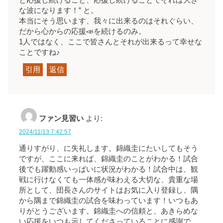
な波になります！” と。
本当にそう思います、我々に出来るのはそれぐらい、
だから心からの応援📣を続けるのみ。
1人ではなく、ここで皆さんとそれが出来るって幸せな
ことですね♪
引用
返信
ファン見習い
より:
2024/11/13 7:42:57
通りすがり、に失礼します。錦織圭にたいしてもそう
ですが、ここに来れば、錦織圭のことがわかる！試合
後でも躍動感いっぱいに状況がわかる！試合中は、観
戦に行けなくても一体感が味わえる大切な、貴重な場
所として、団長さんのサイトはお気に入り登録し、隅
から隅まで錦織圭の試合を味わっています！いつもあ
りがとうございます。錦織圭への信頼と、あきらめな
い応援をいつも示してくださっていることに感謝で