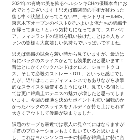
2024年の有終の美を飾るヘルシンキCHの優勝本当にお
めでとうございます！思えば股関節の手術が終わった
後も中々状態上がってこない中、モントリオールMS、
東京木下オープンのベスト8でいよいよ俺たちの錦織圭
が帰ってきた！という気持ちになってきて、スロバキ
ア、フィンランドの連戦を戦い抜けたことは本人もフ
ァンの皆様も大変嬉しい気持ちでいっぱいですよね。
思えば錦織の試合を若い時から見ていますが、最近は
特にバックのスライスがとても効果的だと思います！
昔はとにかくバックハンドはクロス、ショートクロ
ス、そして必殺のストレートDTL。といった感じでし
たが、近年はここにディフェンスでもありながら攻撃
的なスライスを駆使するようになり、見ている側とし
ては更に錦織圭のテニスの魅力が増したと思ってしま
います。今回の優勝を決めたポイントも短い回転のか
かったバックのスライスをナルディが持ち上げられず
大きくアウトして優勝が決まりました。
課題のサーブも最近では素人の見立てにはなりますが
手首のプロネーションもよく効いていると思います
し、これはヨハンソンコーチの指導が錦織圭に特に合