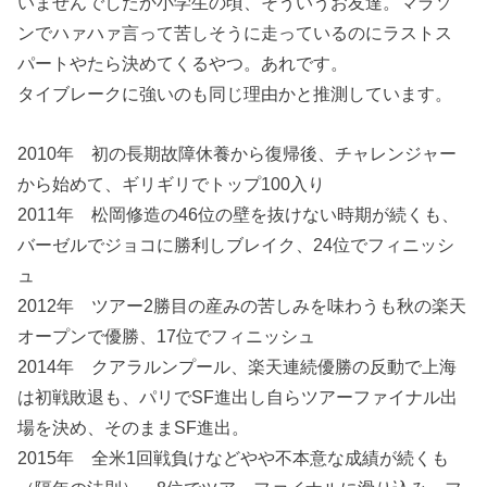
いませんでしたか小学生の頃、そういうお友達。マラソ
ンでハァハァ言って苦しそうに走っているのにラストス
パートやたら決めてくるやつ。あれです。
タイブレークに強いのも同じ理由かと推測しています。
2010年 初の長期故障休養から復帰後、チャレンジャー
から始めて、ギリギリでトップ100入り
2011年 松岡修造の46位の壁を抜けない時期が続くも、
バーゼルでジョコに勝利しブレイク、24位でフィニッシ
ュ
2012年 ツアー2勝目の産みの苦しみを味わうも秋の楽天
オープンで優勝、17位でフィニッシュ
2014年 クアラルンプール、楽天連続優勝の反動で上海
は初戦敗退も、パリでSF進出し自らツアーファイナル出
場を決め、そのままSF進出。
2015年 全米1回戦負けなどやや不本意な成績が続くも