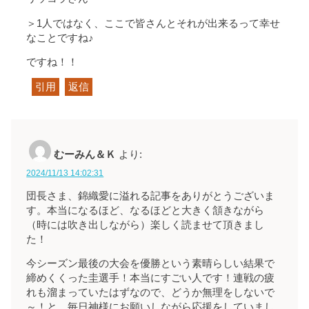
＞1人ではなく、ここで皆さんとそれが出来るって幸せ
なことですね♪
ですね！！
引用
返信
むーみん＆Ｋ
より:
2024/11/13 14:02:31
団長さま、錦織愛に溢れる記事をありがとうございま
す。本当になるほど、なるほどと大きく頷きながら
（時には吹き出しながら）楽しく読ませて頂きまし
た！
今シーズン最後の大会を優勝という素晴らしい結果で
締めくくった圭選手！本当にすごい人です！連戦の疲
れも溜まっていたはずなので、どうか無理をしないで
～！と、毎日神様にお願いしながら応援をしていまし