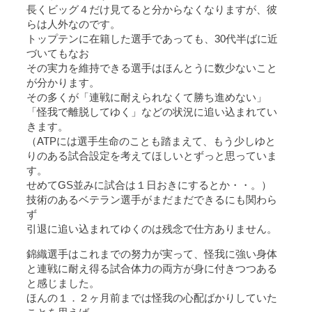
長くビッグ４だけ見てると分からなくなりますが、彼
らは人外なのです。
トップテンに在籍した選手であっても、30代半ばに近
づいてもなお
その実力を維持できる選手はほんとうに数少ないこと
が分かります。
その多くが「連戦に耐えられなくて勝ち進めない」
「怪我で離脱してゆく」などの状況に追い込まれてい
きます。
（ATPには選手生命のことも踏まえて、もう少しゆと
りのある試合設定を考えてほしいとずっと思っていま
す。
せめてGS並みに試合は１日おきにするとか・・。）
技術のあるベテラン選手がまだまだできるにも関わら
ず
引退に追い込まれてゆくのは残念で仕方ありません。
錦織選手はこれまでの努力が実って、怪我に強い身体
と連戦に耐え得る試合体力の両方が身に付きつつある
と感じました。
ほんの１．２ヶ月前までは怪我の心配ばかりしていた