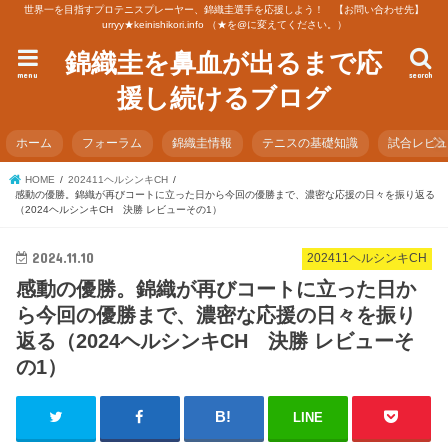
世界一を目指すプロテニスプレーヤー、錦織圭選手を応援しよう！ 【お問い合わせ先】
urryy★keinishikori.info （★を@に変えてください。）
錦織圭を鼻血が出るまで応
menu
search
援し続けるブログ
ホーム
フォーラム
錦織圭情報
テニスの基礎知識
試合レビ
HOME
202411ヘルシンキCH
感動の優勝。錦織が再びコートに立った日から今回の優勝まで、濃密な応援の日々を振り返る
（2024ヘルシンキCH 決勝 レビューその1）
2024.11.10
202411ヘルシンキCH
感動の優勝。錦織が再びコートに立った日か
ら今回の優勝まで、濃密な応援の日々を振り
返る（2024ヘルシンキCH 決勝 レビューそ
の1）
LINE