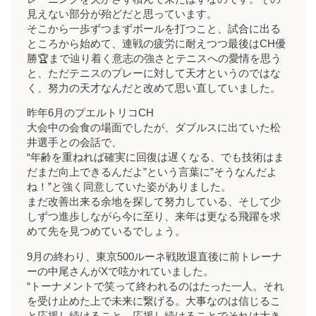
見えない部分が殆どだと思っています。
そこから一歩ずつまずボールを打つこと、試合に出る
ところから始めて、連戦の疲労に耐えつつ最後はCH優
勝🏆まで辿り着く意志の強さとテニスへの愛情を思う
と、ただテニスのプレーに対して天才というのではな
く、努力の天才なんだと改めて思い直していました。
昨年6月のプエルトリコCH
大会中の会食の場面でしたが、ダブルスに出ていた松
井選手との会話で、
“年齢を重ねれば確実に回復は遅くなる、でも技術はま
だまだ向上できるんだよ”という言葉に”そうなんだよ
ね！”と強く同意していた姿がありました。
まだ改善出来る余地を探して努力している、そして少
しずつ進歩しながら今に至り、来年は更なる飛躍を求
めて先を見つめているでしょう。
9月の終わり、東京500ルーネ戦敗退直後に前トレーナ
ーの中尾さんがXで呟かれていました。
“トーナメントで笑って終われるのはたった一人。それ
を受け止めた上で未来に繋げる。大事なのは信じるこ
と応援し続けること、応援し続けることでそれは大き