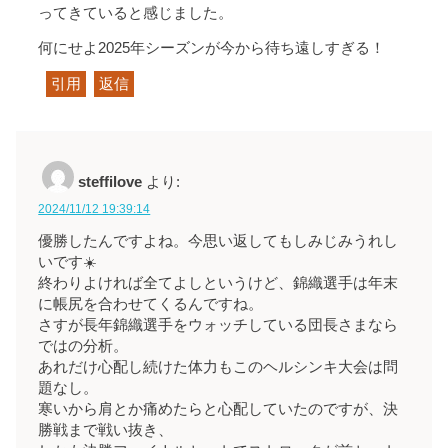
ってきていると感じました。
何にせよ2025年シーズンが今から待ち遠しすぎる！
引用
返信
steffilove
より:
2024/11/12 19:39:14
優勝したんですよね。今思い返してもしみじみうれし
いです☀️
終わりよければ全てよしというけど、錦織選手は年末
に帳尻を合わせてくるんですね。
さすが長年錦織選手をウォッチしている団長さまなら
ではの分析。
あれだけ心配し続けた体力もこのヘルシンキ大会は問
題なし。
寒いから肩とか痛めたらと心配していたのですが、決
勝戦まで戦い抜き、