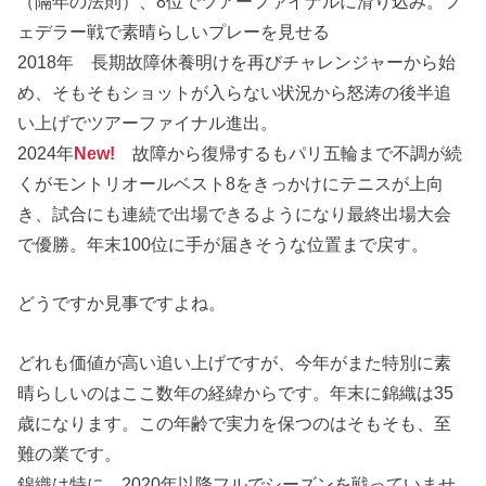
（隔年の法則）、8位でツアーファイナルに滑り込み。フ
ェデラー戦で素晴らしいプレーを見せる
2018年 長期故障休養明けを再びチャレンジャーから始
め、そもそもショットが入らない状況から怒涛の後半追
い上げでツアーファイナル進出。
2024年
New!
故障から復帰するもパリ五輪まで不調が続
くがモントリオールベスト8をきっかけにテニスが上向
き、試合にも連続で出場できるようになり最終出場大会
で優勝。年末100位に手が届きそうな位置まで戻す。
どうですか見事ですよね。
どれも価値が高い追い上げですが、今年がまた特別に素
晴らしいのはここ数年の経緯からです。年末に錦織は35
歳になります。この年齢で実力を保つのはそもそも、至
難の業です。
錦織は特に、2020年以降フルでシーズンを戦っていませ