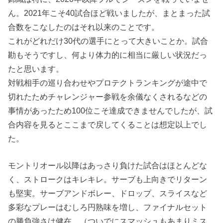
ん。2021年こそ40試合ほど戦いましたが、まとまった試
合数をこなしたのはそれ以来のことです。
これがどれだけ30代の選手にとって大きいことか。試合
勘もそうですし、何より体力的に相当に厳しい状況だっ
たと思います。
対戦相手の巡り合わせやプロテクトランキングが途中で
切れたためチャレンジャー参戦を余儀なくされるなどの
事情があったため100位こそ達成できませんでしたが、試
合内容を見るとここまで戻してくることは想定以上でし
た。
モントリオール以降はあっさり負けた試合はほとんどな
く、ストロークはキレキレ。サーブも上向きでリターン
も堅実。サーブアンドボレー、ドロップ、スライスなど
多彩なプレーはむしろ円熟味を増し、ファイナルセット
の勝負強さは健在。（ついでにスマッシュもあまりミス