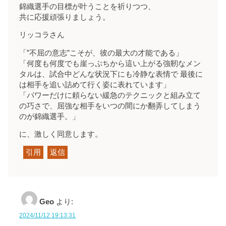
錦織選手の目標が叶うことを祈りつつ、
共に応援頑張りましょう。
リッコラさん
「”不屈の意志”こそが、彼の最大の才能である」
「何度も何度でも崖っぷちから這い上がる強靭なメン
タルは、試合中どんな状況下にも冷静な表情で 最後に
は相手を追い詰めて行く姿に表れています」
「パワーだけに頼らない緩急のテクニックと組み立て
の巧さで、屈強な相手をいつの間にか翻弄してしまう
のが錦織選手。」
に、激しく同意します。
引用
返信
Geo
より:
2024/11/12 19:13:31