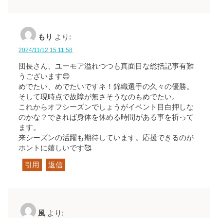
もり
より:
2024/11/12 15:11:58
団長さん、ユーモア溢れつつも真面目な総括記事有難
うございます😊
めでたい、めでたいですネ！錦織選手の久々の優勝。
そして現時点で故障が無さそうなのもめでたい。
これからオフシーズンでしょうがイベント目白押しな
のかな？できれば身体を休める時間がある事を祈って
ます。
来シーズンの活躍も期待しています。応援できるのが
ホントに嬉しいです🥰
引用
返信
風
より: