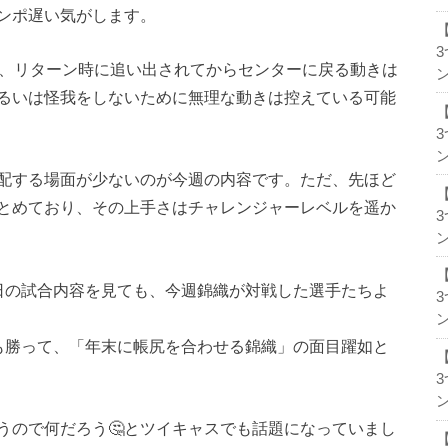
ンポ遅い気がします。
トで、リターン時に追い出されてからセンターに戻る動きは
ン
るいは怪我をしないために無理な動きは控えている可能
ン
配する場面が少ないのが今週の内容です。ただ、先ほど
とめており、その上手さはチャレンジャーレベルを遥か
ン
。今日の試合内容を見ても、今週錦織が対戦した選手たちよ
ン
も勝って、「年末に帳尻を合わせる錦織」の面目躍如と
ン
うので何だろう🤔とツイキャスでも話題になっていまし