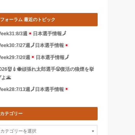
フォーラム 最近のトピック
eek31:8/3週
日本選手情報
🗾
eek30:7/27週
🗾
日本選手情報
eek29:7/20週
日本選手情報
🗾
2026👹💉🐝頑張れ太郎選手😤復活の狼煙を挙
よ🌋
eek28:7/13週
🗾
日本選手情報
カテゴリー