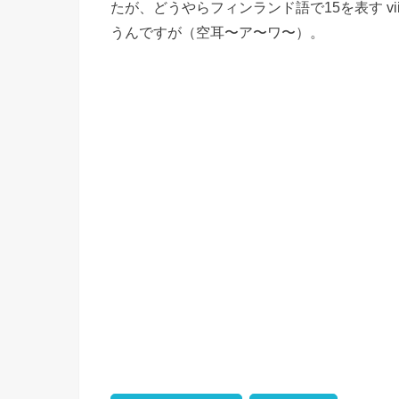
たが、どうやらフィンランド語で15を表す vii
うんですが（空耳〜ア〜ワ〜）。