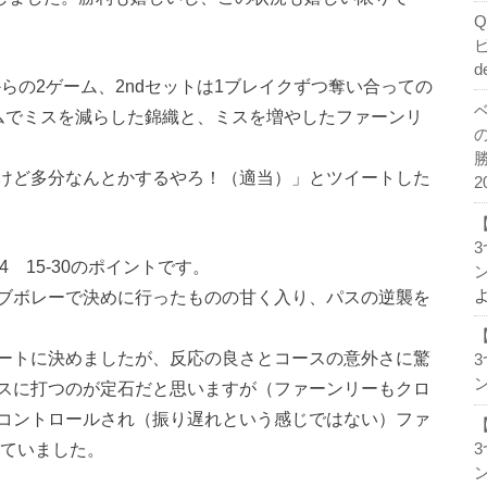
d
4からの2ゲーム、2ndセットは1ブレイクずつ奪い合っての
ームでミスを減らした錦織と、ミスを増やしたファーンリ
けど多分なんとかするやろ！（適当）」とツイートした
2
4 15-30のポイントです。
ン
ブボレーで決めに行ったものの甘く入り、パスの逆襲を
ートに決めましたが、反応の良さとコースの意外さに驚
ン
スに打つのが定石だと思いますが（ファーンリーもクロ
コントロールされ（振り遅れという感じではない）ファ
えていました。
ン