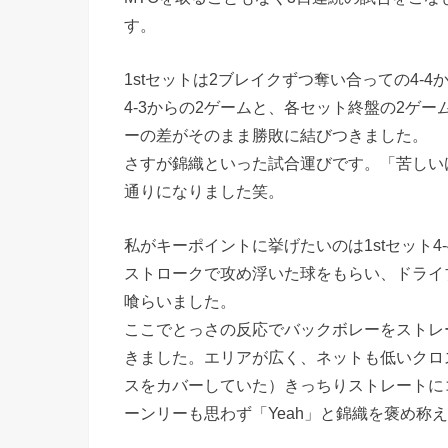
す。
1stセットは2ブレイクずつ奪い合っての4-
4-3からの2ゲームと、各セット終盤の2ゲ
ーの差がそのまま勝敗に結びつきました。
さすが錦織といった試合運びです。「苦しい
通りになりました笑。
私がキーポイントに挙げたいのは1stセット4-
ストロークで攻め浮いた球をもらい、ドライ
喰らいました。
ここでとっさの反応でバックボレーをストレ
きました。エリアが広く、ネットも低いクロ
スをカバーしていた）きっちりストレートに
ーンリーも思わず「Yeah」と錦織を褒め称