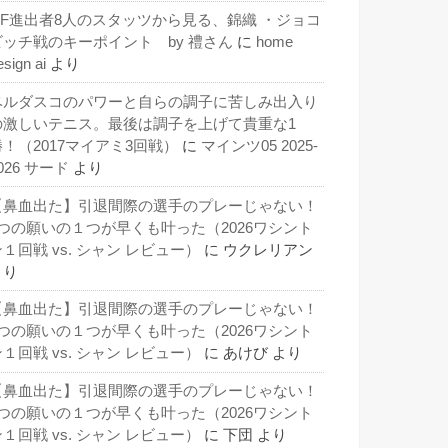
QF進出者8人のスタッツから見る、錦織 ・ジョコ
ビッチ戦のキーポイント by 禮さん
に
home
esign ai
より
ベルダスコのパワーと自らの調子に苦しみ出入り
の激しいテニス。最後は調子を上げて貴重な1
勝！（2017マイアミ3回戦）
に
マインツ05 2025-
026 サード
より
【鼻血出た】引退間際の選手のプレーじゃない！
3つの願いの１つが早くも叶った（2026ワシント
１回戦 vs. シャン レビュー）
に
ウクレリアン
より
【鼻血出た】引退間際の選手のプレーじゃない！
3つの願いの１つが早くも叶った（2026ワシント
１回戦 vs. シャン レビュー）
に
あけび
より
【鼻血出た】引退間際の選手のプレーじゃない！
3つの願いの１つが早くも叶った（2026ワシント
１回戦 vs. シャン レビュー）
に
下団
より