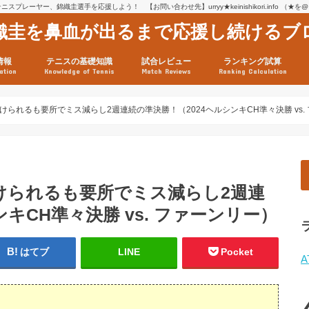
スプレーヤー、錦織圭選手を応援しよう！ 【お問い合わせ先】urryy★keinishikori.info （★
織圭を鼻血が出るまで応援し続けるブ
情報
テニスの基礎知識
試合レビュー
ランキング試算
ation
Knowledge of Tennis
Match Reviews
Ranking Calculation
ssage
ロフィール
績
グ推移
連グッズ
試合まとめ（2025年1月16
リスト（2021年8月10日時
ツアーの構造
ATPツアー ポイント表
テニス情報入手法
られるも要所でミス減らし2週連続の準決勝！（2024ヘルシンキCH準々決勝 vs.
けられるも要所でミス減らし2週連
キCH準々決勝 vs. ファーンリー）
はてブ
LINE
Pocket
A