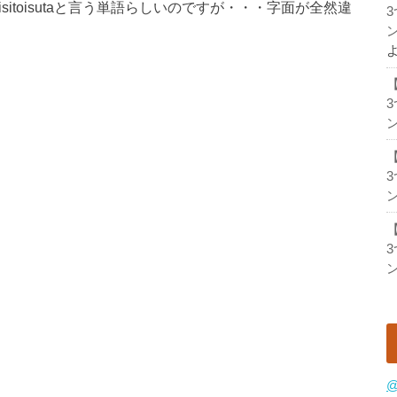
sitoisutaと言う単語らしいのですが・・・字面が全然違
ン
ン
ン
ン
@