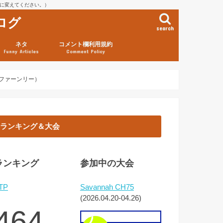
を@に変えてください。）
ログ
search
ネタ
コメント欄利用規約
Funny Articles
Comment Policy
 ファーンリー）
ランキング＆大会
ランキング
参加中の大会
TP
Savannah CH75
(2026.04.20-04.26)
464