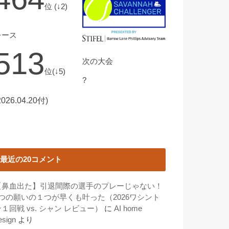
位 (↓2)
レース
513
次の大会
位(↓5)
?
2026.04.20付)
最近の20コメント
【鼻血出た】引退間際の選手のプレーじゃない！
3つの願いの１つが早くも叶った（2026ワシント
１回戦 vs. シャン レビュー）
に
AI home
esign
より