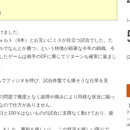
3
けました。
ォルト（9本）とお互いにミスが目立つ試合でした。た
ルでなんとか勝つ」という特徴が顕著な今年の錦織。今
したゲームは相手のDFに乗じてリターンも確実に返まし
(
。
ムでフィジオを呼び、試合終盤でも痛そうな仕草を見
の問題で幾度となく故障や痛みにより同様な状況に陥っ
なので仕方がありません。
日と100％はないものの試合に支障なく動けており、疲
ン
d
なしました。勝利も嬉しいし、この状況も嬉しい限りで