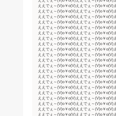
ええでぇ～(V)o￥o(V)ええでぇ～(V)o￥o(V)
ええでぇ～(V)o￥o(V)ええでぇ～(V)o￥o(V)
ええでぇ～(V)o￥o(V)ええでぇ～(V)o￥o(V)
ええでぇ～(V)o￥o(V)ええでぇ～(V)o￥o(V)
ええでぇ～(V)o￥o(V)ええでぇ～(V)o￥o(V)
ええでぇ～(V)o￥o(V)ええでぇ～(V)o￥o(V)
ええでぇ～(V)o￥o(V)ええでぇ～(V)o￥o(V)
ええでぇ～(V)o￥o(V)ええでぇ～(V)o￥o(V)
ええでぇ～(V)o￥o(V)ええでぇ～(V)o￥o(V)
ええでぇ～(V)o￥o(V)ええでぇ～(V)o￥o(V)
ええでぇ～(V)o￥o(V)ええでぇ～(V)o￥o(V)
ええでぇ～(V)o￥o(V)ええでぇ～(V)o￥o(V)
ええでぇ～(V)o￥o(V)ええでぇ～(V)o￥o(V)
ええでぇ～(V)o￥o(V)ええでぇ～(V)o￥o(V)
ええでぇ～(V)o￥o(V)ええでぇ～(V)o￥o(V)
ええでぇ～(V)o￥o(V)ええでぇ～(V)o￥o(V)
ええでぇ～(V)o￥o(V)ええでぇ～(V)o￥o(V)
ええでぇ～(V)o￥o(V)ええでぇ～(V)o￥o(V)
ええでぇ～(V)o￥o(V)ええでぇ～(V)o￥o(V)
ええでぇ～(V)o￥o(V)ええでぇ～(V)o￥o(V)
ええでぇ～(V)o￥o(V)ええでぇ～(V)o￥o(V)
ええでぇ～(V)o￥o(V)ええでぇ～(V)o￥o(V)