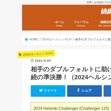
世界一を目指すプロテニ
錦
ホーム
フォーラム
錦織圭
Home
Forums
Kei Inform
日本選手情報
鼻血ブログラボ
鼻血ブログ分析班
Kei’s Me
錦織圭プ
錦織圭 戦
ランキン
錦織圭関
鼻血が出た
次は見とけ
日現在）
点）
HOME
202411ヘルシンキCH
相手のダブルフォルトに助け
202411ヘルシンキCH
2024.11.09
相手のダブルフォルトに助
続の準決勝！（2024ヘルシン
ツイート
シェア
2024 Helsinki Challenger (Challenger 125)