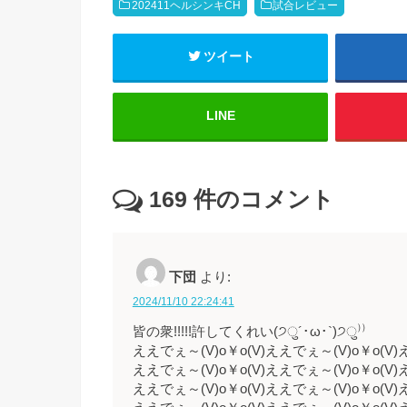
202411ヘルシンキCH
試合レビュー
ツイート
LINE
169
件のコメント
下団
より:
2024/11/10 22:24:41
皆の衆!!!!!許してくれい(੭ु´･ω･`)੭ु⁾⁾
ええでぇ～(V)o￥o(V)ええでぇ～(V)o￥o(V)
ええでぇ～(V)o￥o(V)ええでぇ～(V)o￥o(V)
ええでぇ～(V)o￥o(V)ええでぇ～(V)o￥o(V)