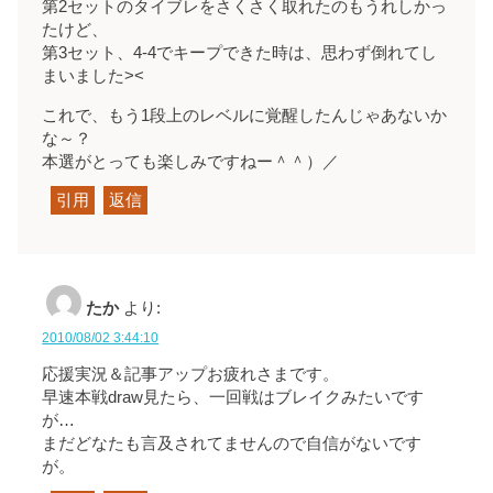
第2セットのタイブレをさくさく取れたのもうれしかっ
たけど、
第3セット、4-4でキープできた時は、思わず倒れてし
まいました><
これで、もう1段上のレベルに覚醒したんじゃあないか
な～？
本選がとっても楽しみですねー＾＾）／
引用
返信
たか
より:
2010/08/02 3:44:10
応援実況＆記事アップお疲れさまです。
早速本戦draw見たら、一回戦はブレイクみたいです
が…
まだどなたも言及されてませんので自信がないです
が。