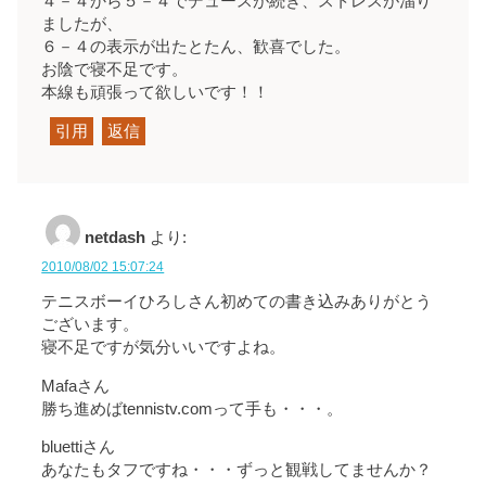
４－４から５－４でデュースが続き、ストレスが溜り
ましたが、
６－４の表示が出たとたん、歓喜でした。
お陰で寝不足です。
本線も頑張って欲しいです！！
引用
返信
netdash
より:
2010/08/02 15:07:24
テニスボーイひろしさん初めての書き込みありがとう
ございます。
寝不足ですが気分いいですよね。
Mafaさん
勝ち進めばtennistv.comって手も・・・。
bluettiさん
あなたもタフですね・・・ずっと観戦してませんか？