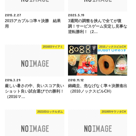
2015.2.27
2025.5.19
2015アカプルコ準々決勝 結果
3週間の調整を挟んで全てが復
用
調！サービスゲーム安定し見事な
逆転勝利！（2…
201603マイアミ
2010ノックスビルCH
2016.3.29
2010.11.12
厳しい暑さの中、良いスコア良い
錦織圭、危なげなく準々決勝進出
ショット良い試合運びでの勝利！
（2010ノックスビルCH）
（2016マ…
202103ロッテルダム
201005サラソタCH