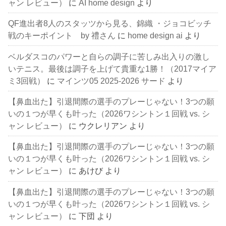
ャン レビュー）
に
AI home design
より
QF進出者8人のスタッツから見る、錦織 ・ジョコビッチ
戦のキーポイント by 禮さん
に
home design ai
より
ベルダスコのパワーと自らの調子に苦しみ出入りの激し
いテニス。最後は調子を上げて貴重な1勝！（2017マイア
ミ3回戦）
に
マインツ05 2025-2026 サード
より
【鼻血出た】引退間際の選手のプレーじゃない！3つの願
いの１つが早くも叶った（2026ワシントン１回戦 vs. シ
ャン レビュー）
に
ウクレリアン
より
【鼻血出た】引退間際の選手のプレーじゃない！3つの願
いの１つが早くも叶った（2026ワシントン１回戦 vs. シ
ャン レビュー）
に
あけび
より
【鼻血出た】引退間際の選手のプレーじゃない！3つの願
いの１つが早くも叶った（2026ワシントン１回戦 vs. シ
ャン レビュー）
に
下団
より