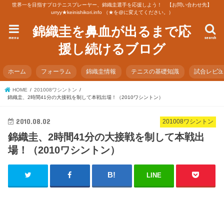
世界一を目指すプロテニスプレーヤー、錦織圭選手を応援しよう！ 【お問い合わせ先】
urryy★keinishikori.info （★を@に変えてください。）
錦織圭を鼻血が出るまで応
menu
search
援し続けるブログ
ホーム
フォーラム
錦織圭情報
テニスの基礎知識
試合レビ
HOME
201008ワシントン
錦織圭、2時間41分の大接戦を制して本戦出場！（2010ワシントン）
2010.08.02
201008ワシントン
錦織圭、2時間41分の大接戦を制して本戦出
場！（2010ワシントン）
LINE