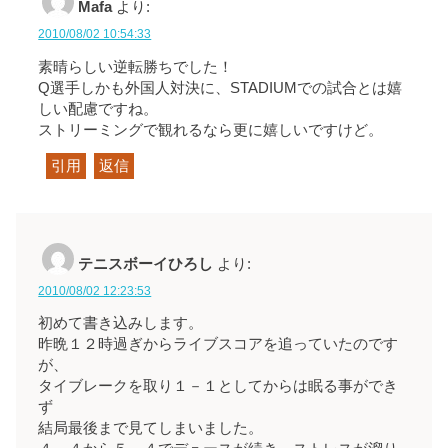
Mafa
より:
2010/08/02 10:54:33
素晴らしい逆転勝ちでした！
Q選手しかも外国人対決に、STADIUMでの試合とは嬉
しい配慮ですね。
ストリーミングで観れるなら更に嬉しいですけど。
引用
返信
テニスボーイひろし
より:
2010/08/02 12:23:53
初めて書き込みします。
昨晩１２時過ぎからライブスコアを追っていたのです
が、
タイブレークを取り１－１としてからは眠る事ができ
ず
結局最後まで見てしまいました。