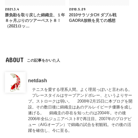
2021.3.4
2010.5.29
勝負勘を取り戻した錦織圭、１年
2010サラソタCH ダブル戦
８ヶ月ぶりのツアーベスト８！
GAORA放映を見ての感想
（2021ロッ…
ABOUT
この記事をかいた人
netdash
テニスを愛する理系人間。よく理屈っぽいと言われる。
プレースタイルはサーブアンドボレー、というよりサー
ブ。ストロークは弱い。 2008年2月15日に本ブログを開
設。その数日後に錦織圭はあのデルレイビーチ優勝を成し
遂げる。 錦織圭の存在を知ったのは2004年。その後
2006年全仏ジュニアベスト8で再注目。2007年のプロデビ
ュー（AIGオープン）で錦織の試合を初観戦。その後の活
躍を確信し、今に至る。