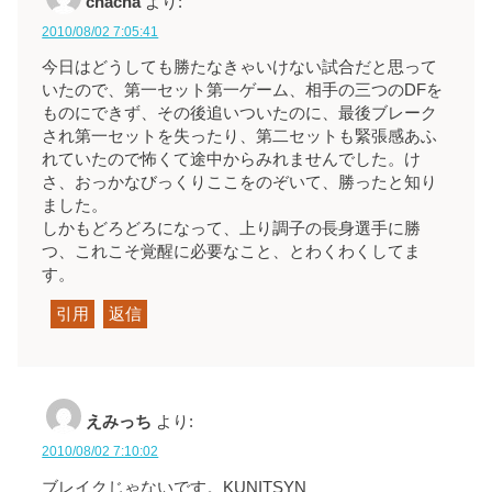
chacha
より:
2010/08/02 7:05:41
今日はどうしても勝たなきゃいけない試合だと思って
いたので、第一セット第一ゲーム、相手の三つのDFを
ものにできず、その後追いついたのに、最後ブレーク
され第一セットを失ったり、第二セットも緊張感あふ
れていたので怖くて途中からみれませんでした。け
さ、おっかなびっくりここをのぞいて、勝ったと知り
ました。
しかもどろどろになって、上り調子の長身選手に勝
つ、これこそ覚醒に必要なこと、とわくわくしてま
す。
引用
返信
えみっち
より:
2010/08/02 7:10:02
ブレイクじゃないです。KUNITSYN