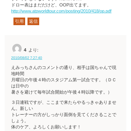
ドロー表はまだだけど、OOP出てます。
http://www.atpworldtour.com/posting/2010/418/op.pdf
引用
返信
４
より:
2010/08/02 7:27:40
えみっちさんのコメントの通り、相手は国ちゃんで現
地時間
月曜日の午後４時のスタジアム第一試合です。（ＤＣ
は日中の
暑さを避けて毎年試合開始が午後４時以降です。）
３日連戦ですが、ここまで来たらやるっきゃありませ
ん。新しい
トレーナーの方がしっかり面倒を見てくださることで
しょう。
体のケア、よろしくお願いします！