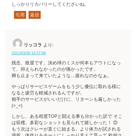
しっかりリカバリーしてくださいね。
引用
返信
リッコラ
より:
2021/03/30 10:37:08
残念、敗退です。決め球のミスが何本もアウトになっ
て、抑えられなかったのが痛かったです。
脚も止まって来ていたような…疲れなのかなぁ。
やっぱりサービスゲームをもう少し優位に取れる様に
なると疲労も軽減されるんですが。
相手のサービスがいいだけに、リターンも厳しかった
(>_<)
しかし、ある程度TOPと闘える事も分かった訳で そこ
は収穫。多彩なショットも見られて嬉しかった！ 😊
もう次はクレーが直ぐに始まる。より体力が試される
場所、体作りをチームにしっかり支えて貰って 欧州ク