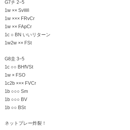
G7チ 2−5
1w ×× SvWi
1w ××× FRvCr
1w ×× FApCr
1c ○ BN いいリターン
1w2w ×× FSt
G8圭 3−5
1c ○○ BHfVSt
1w × FSO
1c2b ××× FVCr
1b ○○○ Sm
1b ○○○ BV
1b ○○ BSt
ネットプレー炸裂！