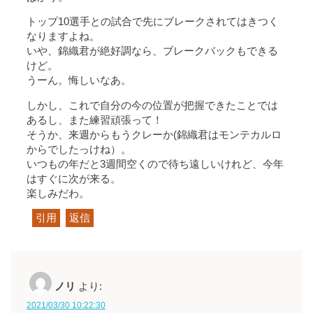
トップ10選手との試合で先にブレークされてはきつく
なりますよね。
いや、錦織君が絶好調なら、ブレークバックもできる
けど。
うーん。悔しいなあ。
しかし、これで自分の今の位置が把握できたことでは
あるし、また練習頑張って！
そうか、来週からもうクレーか(錦織君はモンテカルロ
からでしたっけね）。
いつもの年だと3週間空くので待ち遠しいけれど、今年
はすぐに次が来る。
楽しみだわ。
引用
返信
ノリ
より:
2021/03/30 10:22:30