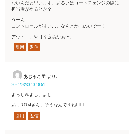
ないんだと思います。あるいはコートチェンジの際に
担当者がやるとか？
うーん
コントロールが甘い…。なんとかしのいでー！
アウト…。やはり疲労かぁ〜。
引用
返信
あじゃこ🌴
より:
2021/03/30 10:10:51
よっし💪よし、よし
あ，ROMさん、そうなんですね🙇🏻‍♀️
引用
返信