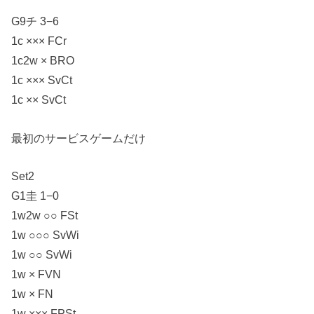
G9チ 3−6
1c ××× FCr
1c2w × BRO
1c ××× SvCt
1c ×× SvCt
最初のサービスゲームだけ
Set2
G1圭 1−0
1w2w ○○ FSt
1w ○○○ SvWi
1w ○○ SvWi
1w × FVN
1w × FN
1w ××× FPSt