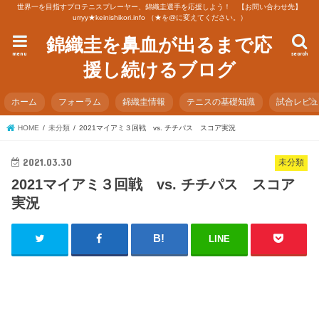
世界一を目指すプロテニスプレーヤー、錦織圭選手を応援しよう！ 【お問い合わせ先】
urryy★keinishikori.info （★を@に変えてください。）
錦織圭を鼻血が出るまで応
menu
search
援し続けるブログ
ホーム
フォーラム
錦織圭情報
テニスの基礎知識
試合レビ
HOME
未分類
2021マイアミ３回戦 vs. チチパス スコア実況
2021.03.30
未分類
2021マイアミ３回戦 vs. チチパス スコア
実況
LINE