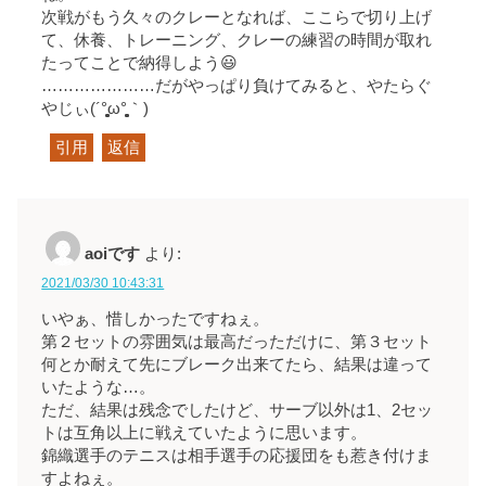
次戦がもう久々のクレーとなれば、ここらで切り上げ
て、休養、トレーニング、クレーの練習の時間が取れ
たってことで納得しよう😃
…………………だがやっぱり負けてみると、やたらぐ
やじぃ(´°̥̥̥̥̥̥̥̥ω°̥̥̥̥̥̥̥̥｀)
引用
返信
aoiです
より:
2021/03/30 10:43:31
いやぁ、惜しかったですねぇ。
第２セットの雰囲気は最高だっただけに、第３セット
何とか耐えて先にブレーク出来てたら、結果は違って
いたような…。
ただ、結果は残念でしたけど、サーブ以外は1、2セッ
トは互角以上に戦えていたように思います。
錦織選手のテニスは相手選手の応援団をも惹き付けま
すよねぇ。