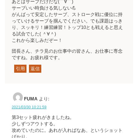
あとはサーブだけだな(￣∀￣)
サーブいい時負ける気しない💪
がんばって安定したサーブ、ストローク戦に優位に持
っていけるサーブを掴んでください。でも課題はっき
り、スッキリ！練習練習！トップ10とも戦えると思え
る試合でした( ＾∀＾)
これから楽しみだぞー！
団長さん、チラ見のお仕事中の皆さん、お仕事に専念
ですね。お疲れ様です。
引用
返信
FUMA
より:
2021/03/30 10:21:59
第3セット疲れがきましたね。
少しずつアウトする。
攻めていたのに。あれが入ればなあ、というショット
ばかり。