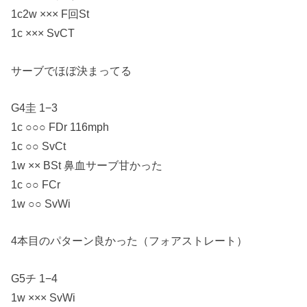
1c2w ××× F回St
1c ××× SvCT
サーブでほぼ決まってる
G4圭 1−3
1c ○○○ FDr 116mph
1c ○○ SvCt
1w ×× BSt 鼻血サーブ甘かった
1c ○○ FCr
1w ○○ SvWi
4本目のパターン良かった（フォアストレート）
G5チ 1−4
1w ××× SvWi