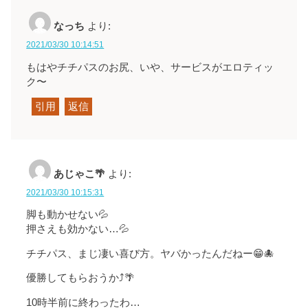
なっち
より:
2021/03/30 10:14:51
もはやチチパスのお尻、いや、サービスがエロティッ
ク〜
引用
返信
あじゃこ🌴
より:
2021/03/30 10:15:31
脚も動かせない💦
押さえも効かない…💦
チチパス、まじ凄い喜び方。ヤバかったんだねー😁🐙
優勝してもらおうか⤴️🌴
10時半前に終わったわ…