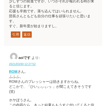
少しずつの前進ですが、いつかそれが報われる時が来
ると信じます。
応援も辛抱です。落ち込んではいられません。
団長さんともども自分の仕事を頑張りたいと思いま
す。
すぐ、新年度が始まりますし。
引用
返信
aoiです
より:
2021/03/30 12:27:52
ROM
さん,
ふふふ。
ROMさんのプレッシャーは効きますからね。
どこかで、「ひいぃぃぃっ 」が聞こえてきそうです
(笑)
ホヤぼうさん,
この内容なら、きっと結果ももうすぐ付いてくると信