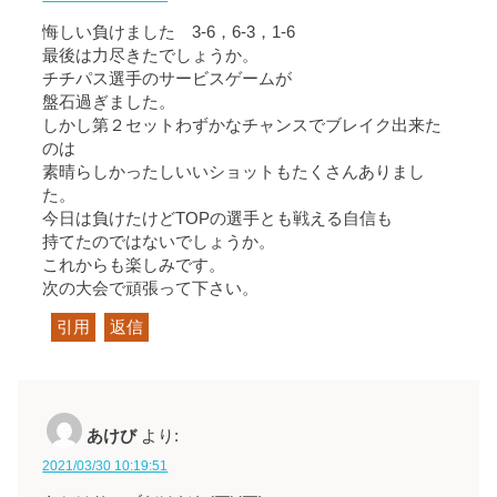
悔しい負けました 3-6，6-3，1-6
最後は力尽きたでしょうか。
チチパス選手のサービスゲームが
盤石過ぎました。
しかし第２セットわずかなチャンスでブレイク出来た
のは
素晴らしかったしいいショットもたくさんありまし
た。
今日は負けたけどTOPの選手とも戦える自信も
持てたのではないでしょうか。
これからも楽しみです。
次の大会で頑張って下さい。
引用
返信
あけび
より:
2021/03/30 10:19:51