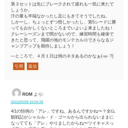
第３セットは先にブレークされて疲れも一気に来たで
しょうか。
汗の量も半端なかったし足にもきてそうでしたね。
しかーし、ちょっとずつ惜しかったし、第5シードに勝
ってもおかしくないところまでいよいよ来ましたね！
クレーシーズンまで間がないので、練習時間も確保で
きたと思って、飛躍の地のモンテカルロでさらなるジ
ャンプアップを期待しましょう！
―ところで、４月１日は例のネタあるのかなぁ(-ω- ?)
引用
返信
ROM
より:
2021/03/30 10:54:39
4/1の恒例の「アレ」ですね。あるんですかね〜？全仏
観戦記がシャルル・ド・ゴールから出られないままに
なってても「アレ」やりましたからね〜ツイキャスっ