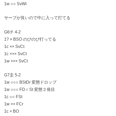
1w ○○ SvWi
サーブが良いので中に入って打てる
G6チ 4-2
1? × BSO のびのび打ってる
1c ×× SvCt
1c ××× SvCt
1w ××× SvCt
G7圭 5-2
1w ○○○ BStDr 変態ドロップ
1w ○○○ FDｒSt 変態２発目
1c ○○ FSt
1w ×× FCr
1c × BO