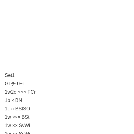
Set1
G1チ 0−1
1w2c ○○○ FCr
1b × BN
1c ○ BStSO
1w ××× BSt
1w ×× SvWi
1w ×× SvWi