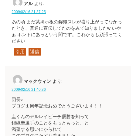
アル
より:
2009/02/16 21:37:25
あの頃 まだ某掲示板の錦織スレが盛り上がってなかっ
たとき、普通に宣伝してたのをみて知りましたw いや
ぁ ホントにあっという間です。これからも頑張ってく
ださい
引用
返信
マックウィン
より:
2009/02/16 21:40:36
団長♪
ブログ１周年記念おめでとうございます！！
圭くんのデルレイビーチ優勝を知って
錦織圭選手のことをもっともっと、と
渇望する思いにかられて
このブログにたどり着きました。