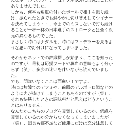
ありませんでした。
しかも、何本も角度の付いたボールで相手を振り続
け、振られたときでも鮮やかに切り替えしてウイナー
を決めてしまう・・、今までのミスしないで打ち続け
ることが一杯一杯の日本選手のストロークとは全く次
元の異なるものでした。
まさしく時にはナダルを、時にはフェデラーを見るよ
うな思いで釘付けになってしまいました。
それからネットでの錦織探しが始まり、ここを知った
のですが、最初は応援フードや鼻血の意味もよく分か
らず（笑）、多少の迷いを伴いながら読んでいまし
た。
でも、間違いなくここは面白い！ですよ。
時には故障でのデフォや、前回のデルポトロ戦などの
ように力が抜けてしまうこともあるのですが（笑）、
それも快勝したときの調味料だと思えばどうというこ
とはありません。
なんだかこちらのブログを賞賛しているのか、錦織を
賞賛しているのか分からなくなってしまいましたが
（笑）、団長も寝不足など健康にだけは充分注意して