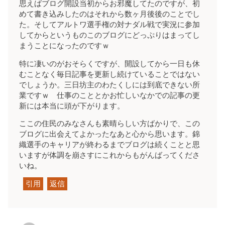
思えばブログ開設当初からお邪魔してたのですが、初
めて書き込みしたのはそれから数ヶ月後後のことでし
た。そしてアルトワ選手権の対ナダル戦で実況に参加
してからというものこのブログにどっぷりはまってし
まうことになったのですｗ
特に凄いのがおそらくですが、開設してから一日も休
むことなく毎日記事を更新し続けていることではない
でしょうか。三日坊主のわたくしには到底できない所
業ですｗ 仕事のこととかお忙しいなかでの記事の更
新には本当に頭が下がります。
ここの住民のみなさんも素晴らしい方ばかりで、この
ブログに出会えてよかったなあと心から思います。錦
織選手のキャリアが終わるまでブログは続くことと思
いますが体調を崩さすにこれからもがんばってくださ
いね。
引用
返信