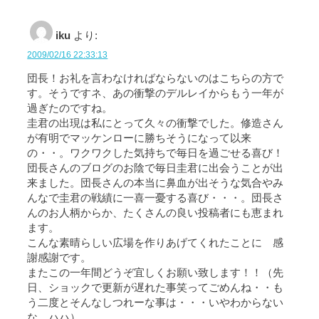
iku
より:
2009/02/16 22:33:13
団長！お礼を言わなければならないのはこちらの方で
す。そうですネ、あの衝撃のデルレイからもう一年が
過ぎたのですね。
圭君の出現は私にとって久々の衝撃でした。修造さん
が有明でマッケンローに勝ちそうになって以来
の・・。ワクワクした気持ちで毎日を過ごせる喜び！
団長さんのブログのお陰で毎日圭君に出会うことが出
来ました。団長さんの本当に鼻血が出そうな気合やみ
んなで圭君の戦績に一喜一憂する喜び・・・。団長さ
んのお人柄からか、たくさんの良い投稿者にも恵まれ
ます。
こんな素晴らしい広場を作りあげてくれたことに 感
謝感謝です。
またこの一年間どうぞ宜しくお願い致します！！（先
日、ショックで更新が遅れた事笑ってごめんね・・も
う二度とそんなしつれーな事は・・・いやわからない
な ハハ）