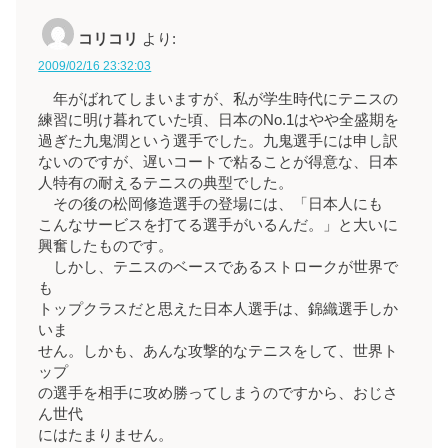
コリコリ
より:
2009/02/16 23:32:03
年がばれてしまいますが、私が学生時代にテニスの
練習に明け暮れていた頃、日本のNo.1はやや全盛期を
過ぎた九鬼潤という選手でした。九鬼選手には申し訳
ないのですが、遅いコートで粘ることが得意な、日本
人特有の耐えるテニスの典型でした。
その後の松岡修造選手の登場には、「日本人にも
こんなサービスを打てる選手がいるんだ。」と大いに
興奮したものです。
しかし、テニスのベースであるストロークが世界で
も
トップクラスだと思えた日本人選手は、錦織選手しか
いま
せん。しかも、あんな攻撃的なテニスをして、世界ト
ップ
の選手を相手に攻め勝ってしまうのですから、おじさ
ん世代
にはたまりません。