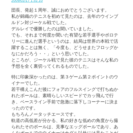
2009/02/17 1:52:10
団長、発起１周年、誠におめでとうございます。
私が錦織のテニスを初めて見たのは、去年のウインブ
ルドン対ジーケル戦でした。
デルレイで優勝したのは聞いていました。
でも、それまで何度か聞いた有望な若手選手やボロテ
リーに進んだ選手というのは、結局は世界の本戦で活
躍することは無く、「今度も、どうせまたフロッグか
なにかだろう・・」という思いでした。
ところが、ジーケル戦で見た彼のテニスはそんな私の
予想を全く裏切ってくれるものでした。
特に印象深かったのは、第３ゲーム第２ポイントのウ
イナーでした。
若干構えこんだ後にフォアのフルスイングで打ちぬか
れたボールは、素晴らしいスピードでカッ飛んで行
き、ベースライン手前で急激に落下しコーナーに決ま
ったのです。
もちろんノータッチエースです。
軌道の高低差が分かる、私の好きな低めの角度から撮
られたそのボールは、見事なエッグボールであり、あ
んなボールでのウイナーはナダル以外には見たことが