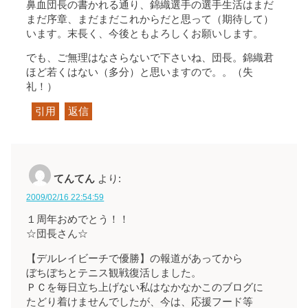
鼻血団長の書かれる通り、錦織選手の選手生活はまだ
まだ序章、まだまだこれからだと思って（期待して）
います。末長く、今後ともよろしくお願いします。
でも、ご無理はなさらないで下さいね、団長。錦織君
ほど若くはない（多分）と思いますので。。（失
礼！）
引用
返信
てんてん
より:
2009/02/16 22:54:59
１周年おめでとう！！
☆団長さん☆
【デルレイビーチで優勝】の報道があってから
ぼちぼちとテニス観戦復活しました。
ＰＣを毎日立ち上げない私はなかなかこのブログに
たどり着けませんでしたが、今は、応援フード等