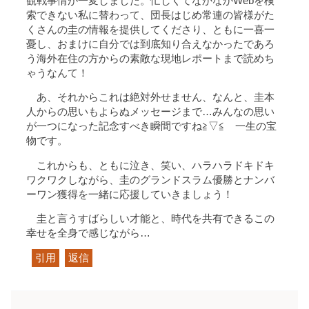
観戦事情が一変しました。忙しくてなかなかWebを検
索できない私に替わって、団長はじめ常連の皆様がた
くさんの圭の情報を提供してくださり、ともに一喜一
憂し、おまけに自分では到底知り合えなかったであろ
う海外在住の方からの素敵な現地レポートまで読めち
ゃうなんて！
あ、それからこれは絶対外せません、なんと、圭本
人からの思いもよらぬメッセージまで…みんなの思い
が一つになった記念すべき瞬間ですね≧▽≦ 一生の宝
物です。
これからも、ともに泣き、笑い、ハラハラドキドキ
ワクワクしながら、圭のグランドスラム優勝とナンバ
ーワン獲得を一緒に応援していきましょう！
圭と言うすばらしい才能と、時代を共有できるこの
幸せを全身で感じながら…
引用
返信