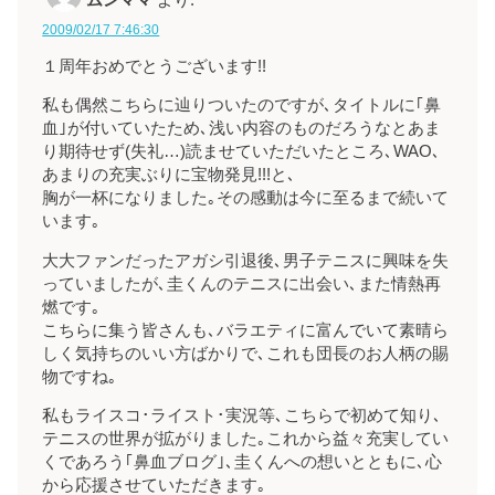
ムンママ
より:
2009/02/17 7:46:30
１周年おめでとうございます!!
私も偶然こちらに辿りついたのですが､タイトルに｢鼻
血｣が付いていたため､浅い内容のものだろうなとあま
り期待せず(失礼…)読ませていただいたところ､WAO､
あまりの充実ぶりに宝物発見!!!と､
胸が一杯になりました｡その感動は今に至るまで続いて
います｡
大大ファンだったアガシ引退後､男子テニスに興味を失
っていましたが､圭くんのテニスに出会い､また情熱再
燃です｡
こちらに集う皆さんも､バラエティに富んでいて素晴ら
しく気持ちのいい方ばかりで､これも団長のお人柄の賜
物ですね｡
私もライスコ･ライスト･実況等､こちらで初めて知り､
テニスの世界が拡がりました｡これから益々充実してい
くであろう｢鼻血ブログ｣､圭くんへの想いとともに､心
から応援させていただきます｡