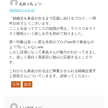
えみっち
より:
2009/02/17 6:41:55
「錦織圭を鼻血が出るまで応援し続けるブログ」一周
年おめでとうございます。
ここと出会ってテニスの知識が増え、ライスコ＆ライ
スト観戦という楽しみ方を初めて知りました。
第一印象は長～い変な名前のブログww何で鼻血なの
よ？汚いじゃないww
しかし読者になって鼻血さんの魅力がわかってきまし
た。楽しく面白く真面目に熱心に応援するところで
す。
これからも鼻血が出るほど興奮させられる錦織圭選手
と団長さんについていきます。頑張ってください。
引用
返信