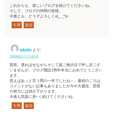
これからも、楽しいブログを続けてくださいね。
そして、ブログの仲間の皆様。
今後とも、どうぞよろしくo(_ _*)o
引用
返信
takolin
より:
2009/02/17 17:18:23
団長、遅ればせながらそして超ご無沙汰で申し訳ござ
いませんが、ブログ開設1周年本当におめでとうござい
ます。
思えばあっと言う間の一年でしたね～。最初のころは
コメントがない記事もありましたが今や大盛況。団長
の努力には頭が下がります。
今後も気楽に長~く続けてくださいね。
引用
返信