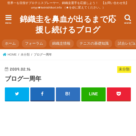
世界一を目指すプロテニスプレーヤー、錦織圭選手を応援しよう！ 【お問い合わせ先】
urryy★keinishikori.info （★を@に変えてください。）
錦織圭を鼻血が出るまで応
menu
search
援し続けるブログ
ホーム
フォーラム
錦織圭情報
テニスの基礎知識
試合レビ
HOME
未分類
ブログ一周年
2009.02.16
未分類
ブログ一周年
LINE