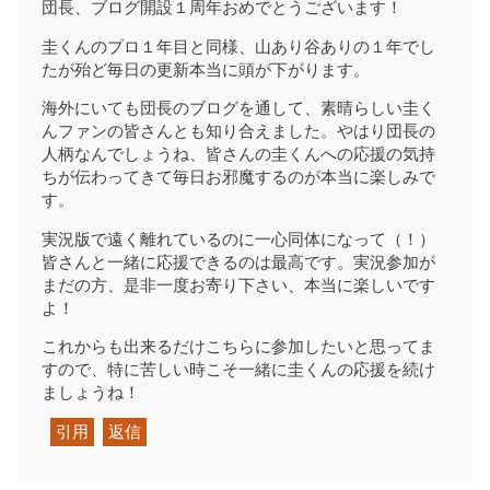
団長、ブログ開設１周年おめでとうございます！
圭くんのプロ１年目と同様、山あり谷ありの１年でし
たが殆ど毎日の更新本当に頭が下がります。
海外にいても団長のブログを通して、素晴らしい圭く
んファンの皆さんとも知り合えました。やはり団長の
人柄なんでしょうね、皆さんの圭くんへの応援の気持
ちが伝わってきて毎日お邪魔するのが本当に楽しみで
す。
実況版で遠く離れているのに一心同体になって（！）
皆さんと一緒に応援できるのは最高です。実況参加が
まだの方、是非一度お寄り下さい、本当に楽しいです
よ！
これからも出来るだけこちらに参加したいと思ってま
すので、特に苦しい時こそ一緒に圭くんの応援を続け
ましょうね！
引用
返信