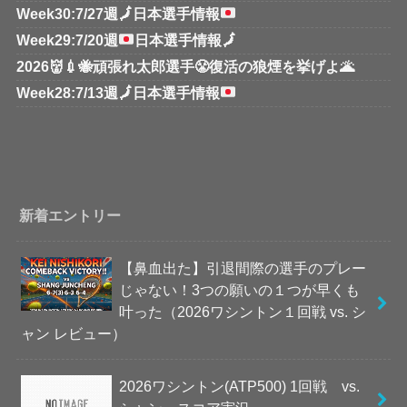
Week30:7/27週
🗾
日本選手情報
Week29:7/20週
日本選手情報
🗾
2026👹💉🐝頑張れ太郎選手😤復活の狼煙を挙げよ🌋
Week28:7/13週
🗾
日本選手情報
新着エントリー
【鼻血出た】引退間際の選手のプレー
じゃない！3つの願いの１つが早くも
叶った（2026ワシントン１回戦 vs. シ
ャン レビュー）
2026ワシントン(ATP500) 1回戦 vs.