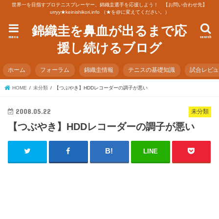
世界一を目指すプロテニスプレーヤー、錦織圭選手を応援しよう！ 【お問い合わせ先】
urryy★keinishikori.info （★を@に変えてください。）
錦織圭を鼻血が出るまで応
menu
search
援し続けるブログ
ホーム
フォーラム
錦織圭情報
テニスの基礎知識
試合レビ
HOME
未分類
【つぶやき】HDDレコーダーの調子が悪い
2008.05.22
未分類
【つぶやき】HDDレコーダーの調子が悪い
LINE