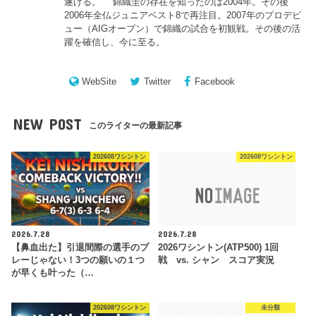
遂げる。 錦織圭の存在を知ったのは2004年。その後
2006年全仏ジュニアベスト8で再注目。2007年のプロデビ
ュー（AIGオープン）で錦織の試合を初観戦。その後の活
躍を確信し、今に至る。
WebSite
Twitter
Facebook
NEW POST
このライターの最新記事
202608ワシントン
202608ワシントン
2026.7.28
2026.7.28
【鼻血出た】引退間際の選手のプ
2026ワシントン(ATP500) 1回
レーじゃない！3つの願いの１つ
戦 vs. シャン スコア実況
が早くも叶った（…
202608ワシントン
未分類