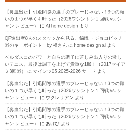
【鼻血出た】引退間際の選手のプレーじゃない！3つの願
いの１つが早くも叶った（2026ワシントン１回戦 vs. シ
ャン レビュー）
に
AI home design
より
QF進出者8人のスタッツから見る、錦織 ・ジョコビッチ
戦のキーポイント by 禮さん
に
home design ai
より
ベルダスコのパワーと自らの調子に苦しみ出入りの激し
いテニス。最後は調子を上げて貴重な1勝！（2017マイア
ミ3回戦）
に
マインツ05 2025-2026 サード
より
【鼻血出た】引退間際の選手のプレーじゃない！3つの願
いの１つが早くも叶った（2026ワシントン１回戦 vs. シ
ャン レビュー）
に
ウクレリアン
より
【鼻血出た】引退間際の選手のプレーじゃない！3つの願
いの１つが早くも叶った（2026ワシントン１回戦 vs. シ
ャン レビュー）
に
あけび
より