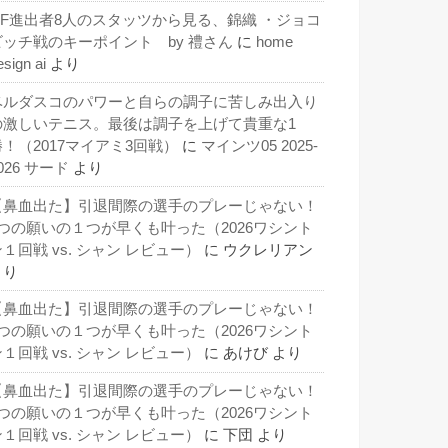
QF進出者8人のスタッツから見る、錦織 ・ジョコ
ビッチ戦のキーポイント by 禮さん
に
home
esign ai
より
ベルダスコのパワーと自らの調子に苦しみ出入り
の激しいテニス。最後は調子を上げて貴重な1
勝！（2017マイアミ3回戦）
に
マインツ05 2025-
026 サード
より
【鼻血出た】引退間際の選手のプレーじゃない！
3つの願いの１つが早くも叶った（2026ワシント
１回戦 vs. シャン レビュー）
に
ウクレリアン
より
【鼻血出た】引退間際の選手のプレーじゃない！
3つの願いの１つが早くも叶った（2026ワシント
１回戦 vs. シャン レビュー）
に
あけび
より
【鼻血出た】引退間際の選手のプレーじゃない！
3つの願いの１つが早くも叶った（2026ワシント
１回戦 vs. シャン レビュー）
に
下団
より