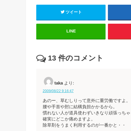
ツイート
LINE
13
件のコメント
taka
より:
2009/08/22 9:16:47
あのー、草むしりって意外に重労働ですよ。
腰や手首や肘に結構負担かかるから。
慣れない人が道具使わずいきなり頑張っちゃ
確実にどこか痛めますよ。
除草剤をうまく利用するのが一番かと・・