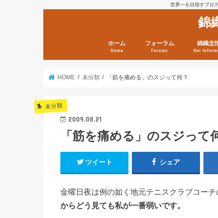
世界一を目指すプロテニ
錦
ホーム
フォーラム
錦織圭
Home
Forums
Kei Inform
日本選手情報
鼻血ブログラボ
鼻血ブログ分析班
Kei’s Me
錦織圭プ
錦織圭 戦
ランキン
錦織圭関
鼻血が出た
次は見とけ
日現在）
点）
HOME
未分類
「筋を痛める」のスジって何？
未分類
2009.08.21
「筋を痛める」のスジって
ツイート
シェア
金曜日夜は例の如く地元テニスクラブコーチ
からどう見ても私が一番弱いです。