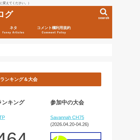
を@に変えてください。）
ログ
search
ネタ
コメント欄利用規約
Funny Articles
Comment Policy
ランキング＆大会
ランキング
参加中の大会
TP
Savannah CH75
(2026.04.20-04.26)
464