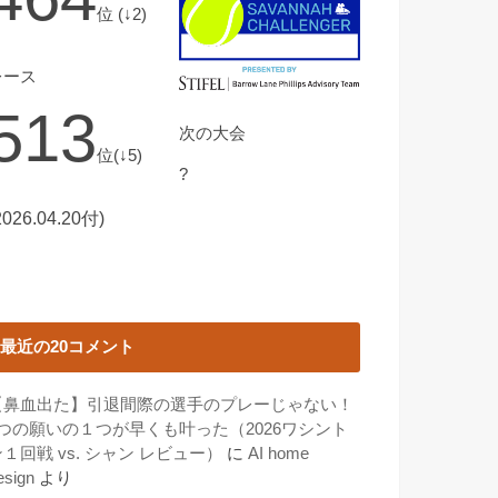
位 (↓2)
レース
513
次の大会
位(↓5)
?
2026.04.20付)
最近の20コメント
【鼻血出た】引退間際の選手のプレーじゃない！
3つの願いの１つが早くも叶った（2026ワシント
１回戦 vs. シャン レビュー）
に
AI home
esign
より