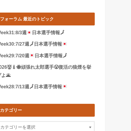
フォーラム 最近のトピック
eek31:8/3週
日本選手情報
🗾
eek30:7/27週
🗾
日本選手情報
eek29:7/20週
日本選手情報
🗾
2026👹💉🐝頑張れ太郎選手😤復活の狼煙を挙
よ🌋
eek28:7/13週
🗾
日本選手情報
カテゴリー