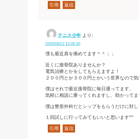
引用
返信
テニス少年
より:
2009/08/22 15:06:30
僕も最近肩を痛めてます＾＾；；
近くに接骨院ありませんか？
電気治療とかをしてもらえますよ！
２００円とか３００円とかいう世界なので気
僕はそれで最近接骨院に毎日通ってます。
気軽に相談に乗ってくれますし、助かってま
僕は整形外科だとシップをもらうだけに対し
１回試しに行ってみてもいいと思います^^
引用
返信