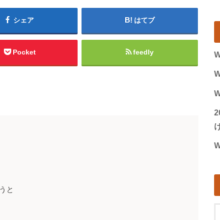
シェア
はてブ
Pocket
feedly
W
W
W
げ
W
うと