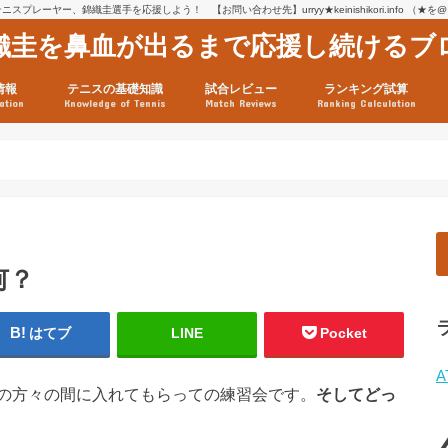
スプレーヤー、錦織圭選手を応援しよう！ 【お問い合わせ先】urryy★keinishikori.info （★
織圭を鼻血が出るまで応援し続けるブ
情報
テニスの基礎知識
試合レビュー
ランキング試算
ation
Knowledge of Tennis
Match Reviews
Ranking Calculation
ssage
ロフィール
績
グ推移
連グッズ
試合まとめ（2025年1月16
リスト（2021年8月10日時
ツアーの構造
ATPツアー ポイント表
テニス情報入手法
何？
はてブ
LINE
Pocket
A
の方々の間に入れてもらっての練習会です。
そしてどっ