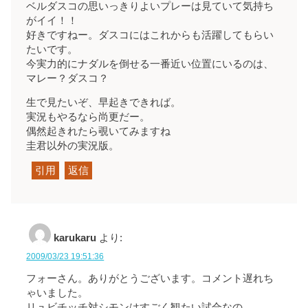
ベルダスコの思いっきりよいプレーは見ていて気持ち
がイイ！！
好きですねー。ダスコにはこれからも活躍してもらい
たいです。
今実力的にナダルを倒せる一番近い位置にいるのは、
マレー？ダスコ？
生で見たいぞ、早起きできれば。
実況もやるなら尚更だー。
偶然起きれたら覗いてみますね
圭君以外の実況版。
引用
返信
karukaru
より:
2009/03/23 19:51:36
フォーさん。ありがとうございます。コメント遅れち
ゃいました。
リュビチッチ対シモンはすごく観たい試合なの