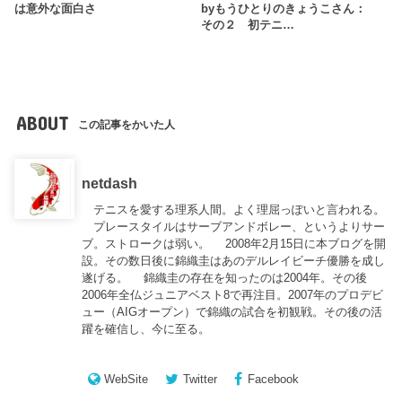
は意外な面白さ
byもうひとりのきょうこさん：
その２ 初テニ…
ABOUT
この記事をかいた人
netdash
テニスを愛する理系人間。よく理屈っぽいと言われる。
プレースタイルはサーブアンドボレー、というよりサー
ブ。ストロークは弱い。 2008年2月15日に本ブログを開
設。その数日後に錦織圭はあのデルレイビーチ優勝を成し
遂げる。 錦織圭の存在を知ったのは2004年。その後
2006年全仏ジュニアベスト8で再注目。2007年のプロデビ
ュー（AIGオープン）で錦織の試合を初観戦。その後の活
躍を確信し、今に至る。
WebSite
Twitter
Facebook