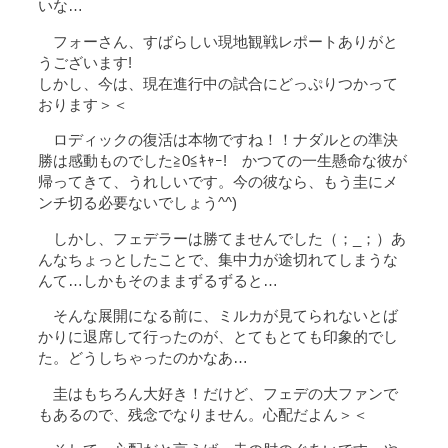
いな…
フォーさん、すばらしい現地観戦レポートありがと
うございます!
しかし、今は、現在進行中の試合にどっぷりつかって
おります＞＜
ロディックの復活は本物ですね！！ナダルとの準決
勝は感動ものでした≧0≦ｷｬｰ! かつての一生懸命な彼が
帰ってきて、うれしいです。今の彼なら、もう圭にメ
ンチ切る必要ないでしょう^^)
しかし、フェデラーは勝てませんでした（；_；）あ
んなちょっとしたことで、集中力が途切れてしまうな
んて…しかもそのままずるずると…
そんな展開になる前に、ミルカが見てられないとば
かりに退席して行ったのが、とてもとても印象的でし
た。どうしちゃったのかなあ…
圭はもちろん大好き！だけど、フェデの大ファンで
もあるので、残念でなりません。心配だよん＞＜