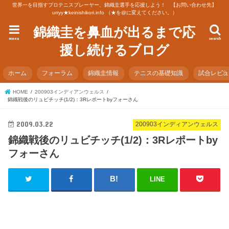
世界一を目指すプロテニスプレーヤー、錦織圭選手を応援しよう！ 【お問い合わせ先】
urryy★keinishikori.info （★を@に変えてください。）
錦織圭を鼻血が出るまで応
menu
search
援し続けるブログ
ホーム
フォーラム
錦織圭情報
テニスの基礎知識
試合レビ
HOME
200903インディアンウェルス
錦織戦後のリュビチッチ(1/2)：3Rレポートbyフォーさん
2009.03.22
200903インディアンウェルス
錦織戦後のリュビチッチ(1/2)：3Rレポートby
フォーさん
LINE