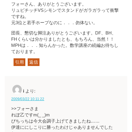
フォーさん、ありがとうございます。
リュビチッチVSシモンでスタンドがガラガラって衝撃
ですね。
元3位と若手ホープなのに．．．勿体ない。
団長、懇切な脚注ありがとうございます。DF、BH、
FHくらいは分かりましたとも、もちろん、当然！！
MPHは．．．知らんかった。数学講座の続編お待ちし
ております。
引用
返信
i
より:
2009/03/22 10:11:22
>>フォーさま
れぽ乙ですm(_ _)m
びちっちは今大会調子上げてきましたね……
伊達ににしこりに勝ったわけじゃありませんでした