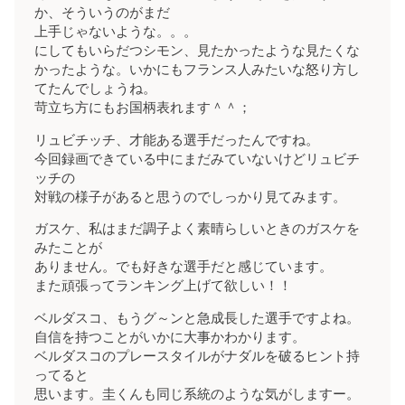
か、そういうのがまだ
上手じゃないような。。。
にしてもいらだつシモン、見たかったような見たくな
かったような。いかにもフランス人みたいな怒り方し
てたんでしょうね。
苛立ち方にもお国柄表れます＾＾；
リュビチッチ、才能ある選手だったんですね。
今回録画できている中にまだみていないけどリュビチ
ッチの
対戦の様子があると思うのでしっかり見てみます。
ガスケ、私はまだ調子よく素晴らしいときのガスケを
みたことが
ありません。でも好きな選手だと感じています。
また頑張ってランキング上げて欲しい！！
ベルダスコ、もうグ～ンと急成長した選手ですよね。
自信を持つことがいかに大事かわかります。
ベルダスコのプレースタイルがナダルを破るヒント持
ってると
思います。圭くんも同じ系統のような気がしますー。