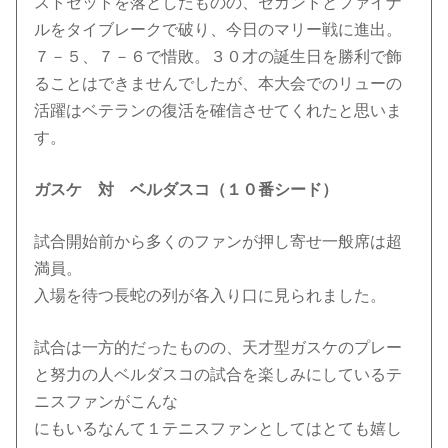
ストセットを落としたものの、セカンドとファイナ
ルをタイブレークで破り、今日のマリー戦に進出。
７－５、７－６で惜敗。３０才の誕生日を勝利で飾
ることはできませんでしたが、本大会でのリューの
活躍はベテランの復活を確信させてくれたと思いま
す。
ガスケ 対 ベルダスコ（１０番シード）
試合開始前から多くのファンが押し寄せ一般席は超
満員。
入場を待つ長蛇の列が各入り口に見られました。
試合は一方的だったものの、天才型ガスケのプレー
と努力の人ベルダスコの試合を楽しみにしているテ
ニスファンがこんな
にもいるなんて１テニスファンとしてはとても嬉し