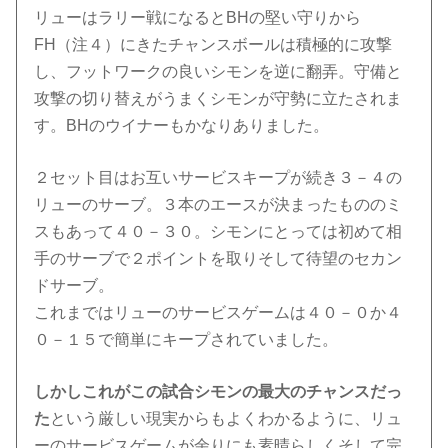
リューはラリー戦になるとBHの堅い守りから
FH（注４）にきたチャンスボールは積極的に攻撃
し、フットワークの良いシモンを逆に翻弄。守備と
攻撃の切り替えがうまくシモンが守勢に立たされま
す。BHのウイナーもかなりありました。
２セット目はお互いサービスキープが続き３－４の
リューのサーブ。３本のエースが決まったもののミ
スもあって４０－３０。シモンにとっては初めて相
手のサーブで２ポイントを取りそして待望のセカン
ドサーブ。
これまではリューのサービスゲームは４０－０か４
０－１５で簡単にキープされていました。
しかしこれがこの試合シモンの最大のチャンスだっ
た
という厳しい現実からもよくわかるように、リュ
ーのサービスゲームが余りにも素晴らしくそして完