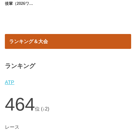
後輩（2026ワ…
ランキング＆大会
ランキング
ATP
464
位 (↓2)
レース