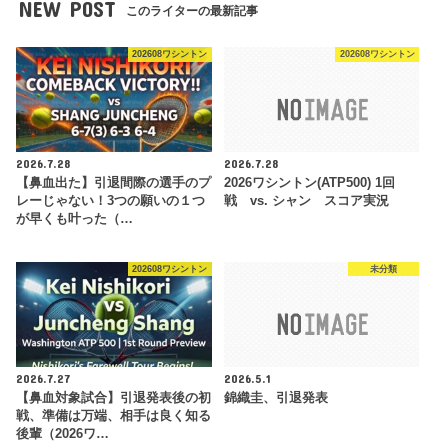
NEW POST
このライターの最新記事
202608ワシントン
202608ワシントン
2026.7.28
2026.7.28
【鼻血出た】引退間際の選手のプ
2026ワシントン(ATP500) 1回
レーじゃない！3つの願いの１つ
戦 vs. シャン スコア実況
が早くも叶った（…
202608ワシントン
未分類
2026.7.27
2026.5.1
【鼻血対象試合】引退発表後の初
錦織圭、引退発表
戦、準備は万端、相手は良く知る
後輩（2026ワ…