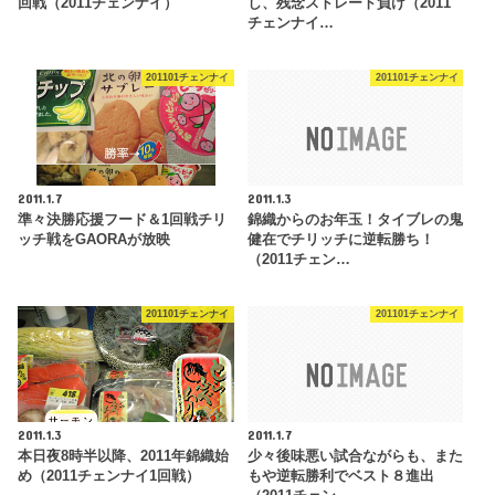
回戦（2011チェンナイ）
し、残念ストレート負け（2011
チェンナイ…
201101チェンナイ
201101チェンナイ
2011.1.7
2011.1.3
準々決勝応援フード＆1回戦チリ
錦織からのお年玉！タイブレの鬼
ッチ戦をGAORAが放映
健在でチリッチに逆転勝ち！
（2011チェン…
201101チェンナイ
201101チェンナイ
2011.1.3
2011.1.7
本日夜8時半以降、2011年錦織始
少々後味悪い試合ながらも、また
め（2011チェンナイ1回戦）
もや逆転勝利でベスト８進出