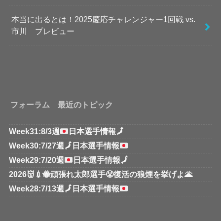
本当に出るとは！2025慶応チャレンジャー1回戦 vs.
市川 プレビュー
フォーラム 最近のトピック
Week31:8/3週
日本選手情報
🗾
Week30:7/27週
🗾
日本選手情報
Week29:7/20週
日本選手情報
🗾
2026👹💉🐝頑張れ太郎選手😤復活の狼煙を挙げよ🌋
Week28:7/13週
🗾
日本選手情報