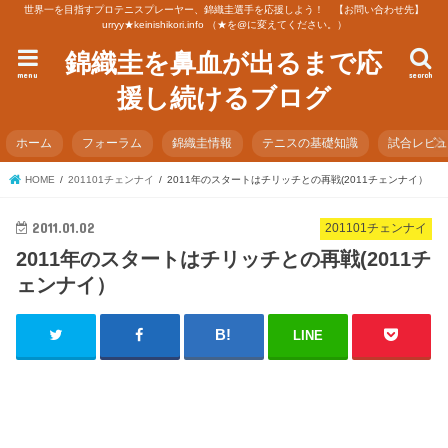
世界一を目指すプロテニスプレーヤー、錦織圭選手を応援しよう！ 【お問い合わせ先】
urryy★keinishikori.info （★を@に変えてください。）
錦織圭を鼻血が出るまで応
menu
search
援し続けるブログ
ホーム
フォーラム
錦織圭情報
テニスの基礎知識
試合レビ
HOME
201101チェンナイ
2011年のスタートはチリッチとの再戦(2011チェンナイ）
2011.01.02
201101チェンナイ
2011年のスタートはチリッチとの再戦(2011チ
ェンナイ）
LINE