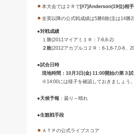
本大会では２Ｒで
[#7]Anderson(19位)相
全英以降の公式戦成績は5勝6敗(圭は14勝2
●
対戦成績
１勝(2011マイアミ１Ｒ：7-6,6-2)
２敗
(2012アカプルコ２Ｒ：6-1,6-7,0-6、2
●
試合日時
現地時間：10月3日(金) 11:00開始の第３試合 [C
※14:00には様子を確認しておきましょう
●
天候予報
：曇り～晴れ
●
生観戦手段
ＡＴＰの公式ライブスコア