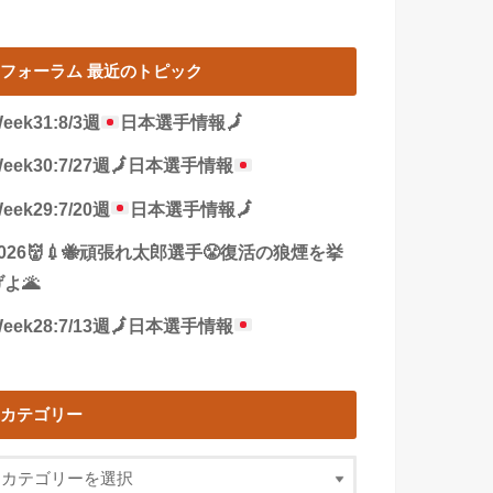
フォーラム 最近のトピック
eek31:8/3週
日本選手情報
🗾
eek30:7/27週
🗾
日本選手情報
eek29:7/20週
日本選手情報
🗾
2026👹💉🐝頑張れ太郎選手😤復活の狼煙を挙
よ🌋
eek28:7/13週
🗾
日本選手情報
カテゴリー