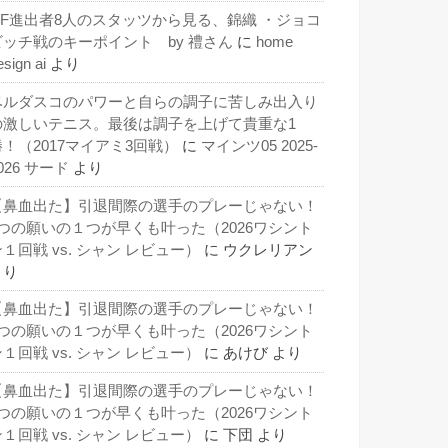
QF進出者8人のスタッツから見る、錦織 ・ジョコ
ビッチ戦のキーポイント by 禮さん
に
home
esign ai
より
ベルダスコのパワーと自らの調子に苦しみ出入り
の激しいテニス。最後は調子を上げて貴重な1
勝！（2017マイアミ3回戦）
に
マインツ05 2025-
026 サード
より
【鼻血出た】引退間際の選手のプレーじゃない！
3つの願いの１つが早くも叶った（2026ワシント
１回戦 vs. シャン レビュー）
に
ウクレリアン
より
【鼻血出た】引退間際の選手のプレーじゃない！
3つの願いの１つが早くも叶った（2026ワシント
１回戦 vs. シャン レビュー）
に
あけび
より
【鼻血出た】引退間際の選手のプレーじゃない！
3つの願いの１つが早くも叶った（2026ワシント
１回戦 vs. シャン レビュー）
に
下団
より