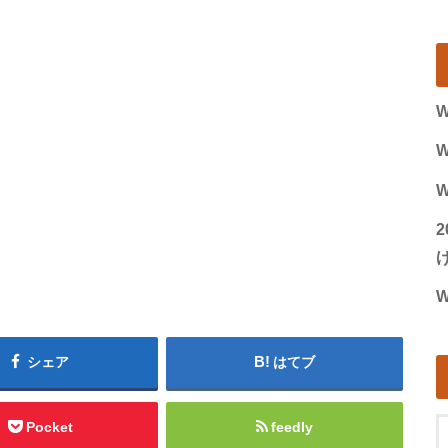
W
W
W
げ
W
シェア
はてブ
Pocket
feedly