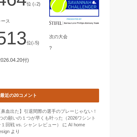
位 (↓2)
レース
513
次の大会
位(↓5)
?
2026.04.20付)
最近の20コメント
【鼻血出た】引退間際の選手のプレーじゃない！
3つの願いの１つが早くも叶った（2026ワシント
１回戦 vs. シャン レビュー）
に
AI home
esign
より