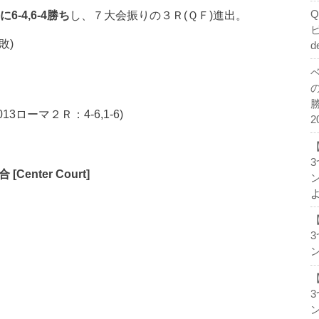
手に6-4,6-4勝ち
し、７大会振りの３Ｒ(ＱＦ)進出。
敗)
d
013ローマ２Ｒ：4-6,1-6)
2
enter Court]
ン
。
ン
ン