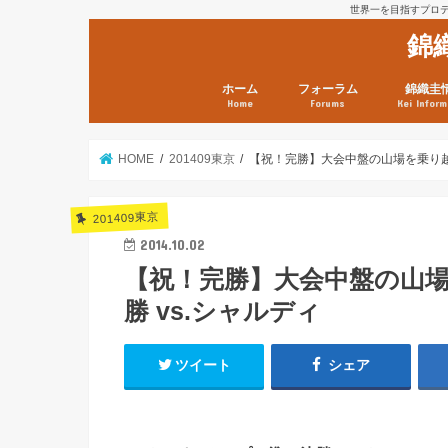
世界一を目指すプロテニ
錦
ホーム
フォーラム
錦織圭
Home
Forums
Kei Inform
日本選手情報
鼻血ブログラボ
鼻血ブログ分析班
Kei’s Me
錦織圭プ
錦織圭 戦
ランキン
錦織圭関
鼻血が出た
次は見とけ
日現在）
点）
HOME
201409東京
【祝！完勝】大会中盤の山場を乗り越え
201409東京
2014.10.02
【祝！完勝】大会中盤の山場
勝 vs.シャルディ
ツイート
シェア