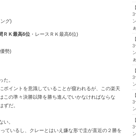
ング)
ン
年間ＲＫ最高6位
・レースＲＫ最高6位)
が優勢)
ン
った。
ン
にポイントを意識していることが窺われるが、この楽天
はこの準々決勝以降を勝ち進んでいかなければならな
はずだ。
ン
ない。
波に乗っているし、クレーとはいえ嫌な形で圭が直近の２勝を
ン