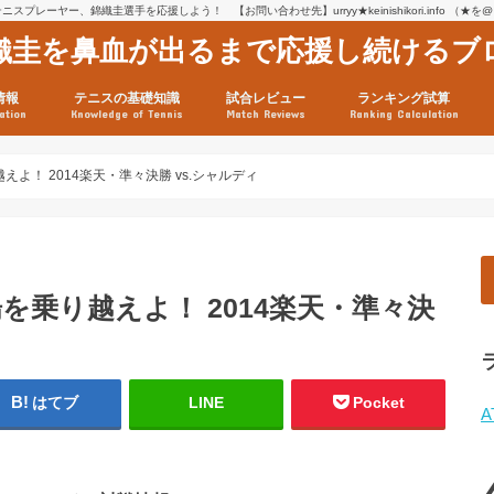
スプレーヤー、錦織圭選手を応援しよう！ 【お問い合わせ先】urryy★keinishikori.info （★
織圭を鼻血が出るまで応援し続けるブ
情報
テニスの基礎知識
試合レビュー
ランキング試算
ation
Knowledge of Tennis
Match Reviews
Ranking Calculation
ssage
ロフィール
績
グ推移
連グッズ
試合まとめ（2025年1月16
リスト（2021年8月10日時
ツアーの構造
ATPツアー ポイント表
テニス情報入手法
よ！ 2014楽天・準々決勝 vs.シャルディ
を乗り越えよ！ 2014楽天・準々決
はてブ
LINE
Pocket
A