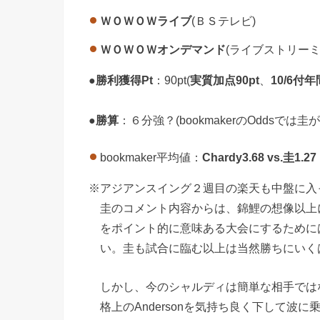
ＷＯＷＯＷライブ
(ＢＳテレビ)
ＷＯＷＯＷオンデマンド
(ライブストリーミ
●
勝利獲得Pt
：90pt(
実質加点90pt
、
10/6付
●
勝算
：６分強？(bookmakerのOddsでは圭
bookmaker平均値：
Chardy3.68 vs.圭1.27
※アジアンスイング２週目の楽天も中盤に入
圭のコメント内容からは、錦鯉の想像以上
をポイント的に意味ある大会にするために
い。圭も試合に臨む以上は当然勝ちにいく
しかし、今のシャルディは簡単な相手では
格上のAndersonを気持ち良く下して