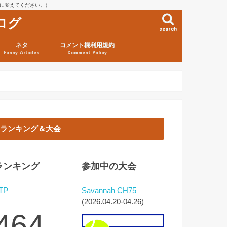
を@に変えてください。）
ログ
search
ネタ
コメント欄利用規約
Funny Articles
Comment Policy
ランキング＆大会
ランキング
参加中の大会
TP
Savannah CH75
(2026.04.20-04.26)
464