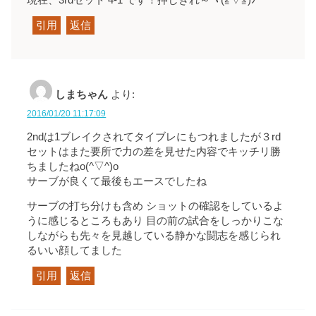
現在、3rdセット 4-1 です！押しきれ～ヾ(≧▽≦)ﾉ
引用
返信
しまちゃん
より:
2016/01/20 11:17:09
2ndは1ブレイクされてタイブレにもつれましたが３rd
セットはまた要所で力の差を見せた内容でキッチリ勝
ちましたねo(^▽^)o
サーブが良くて最後もエースでしたね
サーブの打ち分けも含め ショットの確認をしているよ
うに感じるところもあり 目の前の試合をしっかりこな
しながらも先々を見越している静かな闘志を感じられ
るいい顔してました
引用
返信