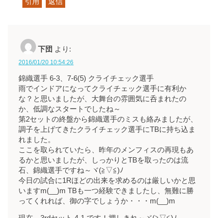
引用
返信
下団
より:
2016/01/20 10:54:26
錦織選手 6-3、7-6(5) クライチェック選手
雨でインドアになってクライチェック選手に有利か
な？と思いましたが、大舞台の雰囲気に呑まれたの
か、低調なスタートでしたね～
第2セットの終盤から錦織選手のミスも絡みましたが、
調子を上げてきたクライチェック選手にTBに持ち込ま
れました。
ここを取られていたら、昨年のメンフィスの再現もあ
るかと思いましたが、しっかりとTBを取ったのは流
石、錦織選手ですね～ヾ(≧▽≦)ﾉ
今日の試合に1Rほどの出来を求めるのは厳しいかと思
いますm(__)m TBも一つ経験できましたし、無難に勝
ってくれれば、御の字でしょうか・・・m(__)m