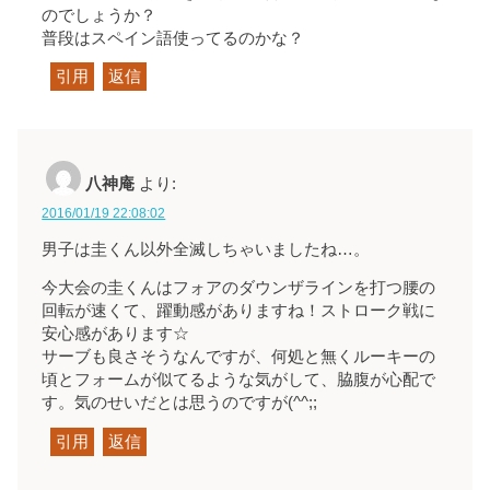
のでしょうか？
普段はスペイン語使ってるのかな？
引用
返信
八神庵
より:
2016/01/19 22:08:02
男子は圭くん以外全滅しちゃいましたね…。
今大会の圭くんはフォアのダウンザラインを打つ腰の
回転が速くて、躍動感がありますね！ストローク戦に
安心感があります☆
サーブも良さそうなんですが、何処と無くルーキーの
頃とフォームが似てるような気がして、脇腹が心配で
す。気のせいだとは思うのですが(^^;;
引用
返信