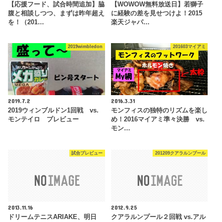
【応援フード、試合時間追加】脇
【WOWOW無料放送日】若獅子
腹と相談しつつ、まずは昨年超え
に経験の差を見せつけよ！2015
を！（201…
楽天ジャパ…
2019wimbledon
201603マイアミ
2019.7.2
2016.3.31
2019ウィンブルドン1回戦 vs.
モンフィスの独特のリズムを楽し
モンテイロ プレビュー
め！2016マイアミ準々決勝 vs.
モン…
試合プレビュー
201209クアラルンプール
2013.11.16
2012.9.25
ドリームテニスARIAKE、明日
クアラルンプール２回戦 vs.アル