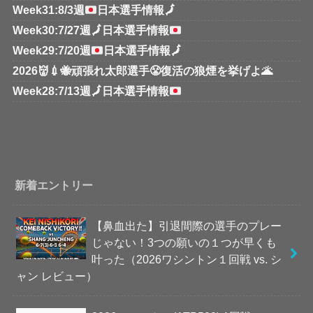
Week31:8/3週
日本選手情報
🗾
Week30:7/27週
🗾
日本選手情報
Week29:7/20週
日本選手情報
🗾
2026👹💉🐝頑張れ太郎選手😤復活の狼煙を挙げよ🌋
Week28:7/13週
🗾
日本選手情報
新着エントリー
【鼻血出た】引退間際の選手のプレー
じゃない！3つの願いの１つが早くも
叶った（2026ワシントン１回戦 vs. シ
ャン レビュー）