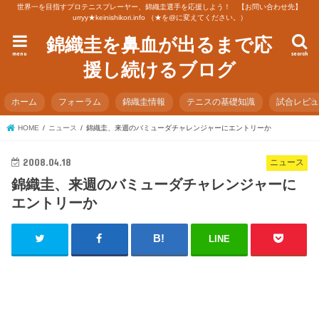
世界一を目指すプロテニスプレーヤー、錦織圭選手を応援しよう！ 【お問い合わせ先】
urryy★keinishikori.info （★を@に変えてください。）
錦織圭を鼻血が出るまで応
menu
search
援し続けるブログ
ホーム
フォーラム
錦織圭情報
テニスの基礎知識
試合レビ
HOME
ニュース
錦織圭、来週のバミューダチャレンジャーにエントリーか
2008.04.18
ニュース
錦織圭、来週のバミューダチャレンジャーに
エントリーか
LINE