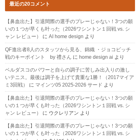
最近の20コメント
【鼻血出た】引退間際の選手のプレーじゃない！3つの願
いの１つが早くも叶った（2026ワシントン１回戦 vs. シ
ャン レビュー）
に
AI home design
より
QF進出者8人のスタッツから見る、錦織 ・ジョコビッチ
戦のキーポイント by 禮さん
に
home design ai
より
ベルダスコのパワーと自らの調子に苦しみ出入りの激し
いテニス。最後は調子を上げて貴重な1勝！（2017マイア
ミ3回戦）
に
マインツ05 2025-2026 サード
より
【鼻血出た】引退間際の選手のプレーじゃない！3つの願
いの１つが早くも叶った（2026ワシントン１回戦 vs. シ
ャン レビュー）
に
ウクレリアン
より
【鼻血出た】引退間際の選手のプレーじゃない！3つの願
いの１つが早くも叶った（2026ワシントン１回戦 vs. シ