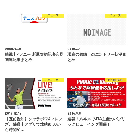
ニュース
ニュース
2008.4.30
2010.3.1
錦織圭×ソニー 所属契約記者会見
現在の錦織圭のエントリー状況ま
関連記事まとめ
とめ
ニュース
201408全米
2015.12.14
2014.9.8
【直前告知】シャラポワ&フレン
速報！六本木でJTA主催のパブリ
ズ、錦織圭アプリで放映(8:30か
ックビューイング開催！
ら時間変…