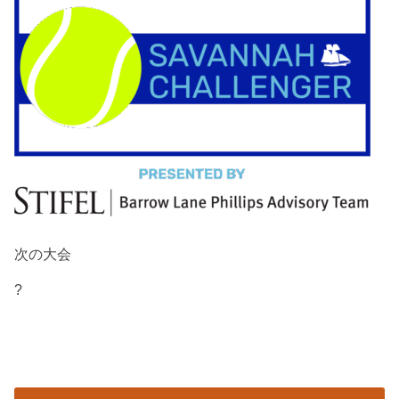
次の大会
?