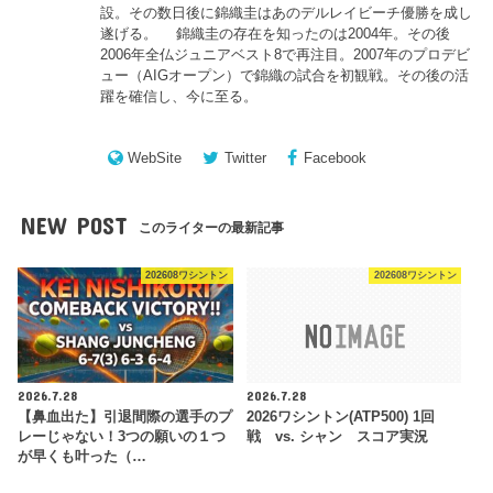
設。その数日後に錦織圭はあのデルレイビーチ優勝を成し
遂げる。 錦織圭の存在を知ったのは2004年。その後
2006年全仏ジュニアベスト8で再注目。2007年のプロデビ
ュー（AIGオープン）で錦織の試合を初観戦。その後の活
躍を確信し、今に至る。
WebSite
Twitter
Facebook
NEW POST
このライターの最新記事
202608ワシントン
202608ワシントン
2026.7.28
2026.7.28
【鼻血出た】引退間際の選手のプ
2026ワシントン(ATP500) 1回
レーじゃない！3つの願いの１つ
戦 vs. シャン スコア実況
が早くも叶った（…