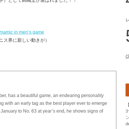
注目若手選手）として錦織圭が選ばれました！！
dynamic in men’s game
ニス界に新しい動きが）
(
ber, has a beautiful game, an endearing personality
 with an early tag as the best player ever to emerge
 January to No. 63 at year’s end, he shows signs of
ン
d