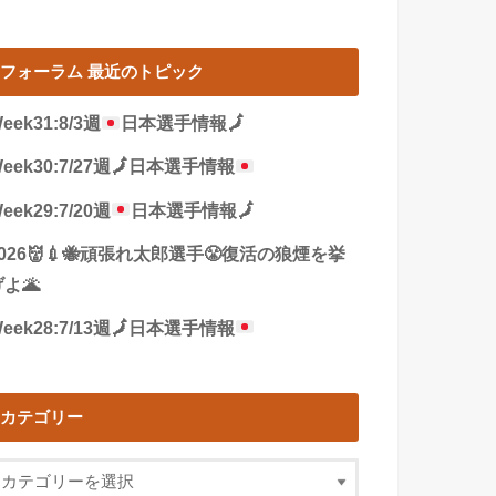
フォーラム 最近のトピック
eek31:8/3週
日本選手情報
🗾
eek30:7/27週
🗾
日本選手情報
eek29:7/20週
日本選手情報
🗾
2026👹💉🐝頑張れ太郎選手😤復活の狼煙を挙
よ🌋
eek28:7/13週
🗾
日本選手情報
カテゴリー