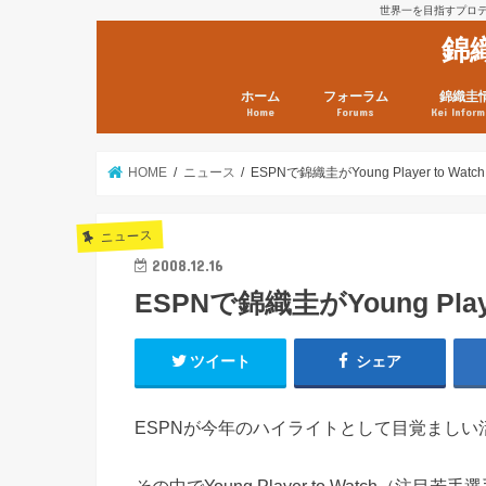
世界一を目指すプロテニ
錦
ホーム
フォーラム
錦織圭
Home
Forums
Kei Inform
日本選手情報
鼻血ブログラボ
鼻血ブログ分析班
Kei’s Me
錦織圭プ
錦織圭 戦
ランキン
錦織圭関
鼻血が出た
次は見とけ
日現在）
点）
HOME
ニュース
ESPNで錦織圭がYoung Player to Wa
ニュース
2008.12.16
ESPNで錦織圭がYoung Play
ツイート
シェア
ESPNが今年のハイライトとして目覚まし