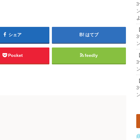
ン
シェア
はてブ
ン
Pocket
feedly
ン
ン
@