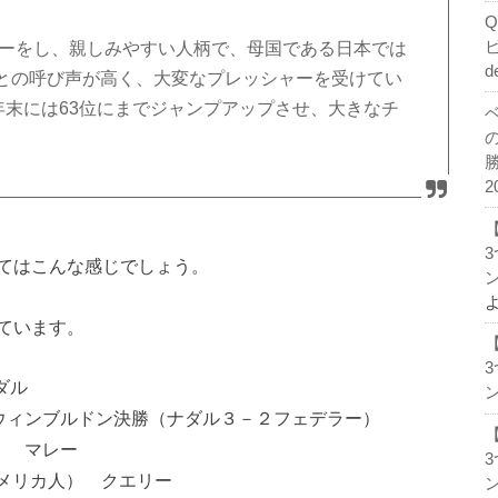
レーをし、親しみやすい人柄で、母国である日本では
d
との呼び声が高く、大変なプレッシャーを受けてい
年末には63位にまでジャンプアップさせ、大きなチ
2
てはこんな感じでしょう。
ン
ています。
ナダル
ン
マッチ） ウィンブルドン決勝（ナダル３－２フェデラー）
選手） マレー
歩したアメリカ人） クエリー
ン