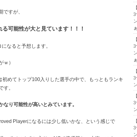
期ですが、
ン
rに選ばれる可能性が大と見ています！！！
ルポトロになると予想します。
ン
がｗ）
 Yearは初めてトップ100入りした選手の中で、もっともランキ
ン
です。
かなり可能性が高いとみています。
ン
roved Playerになるには少し低いかな、という感じで
ン