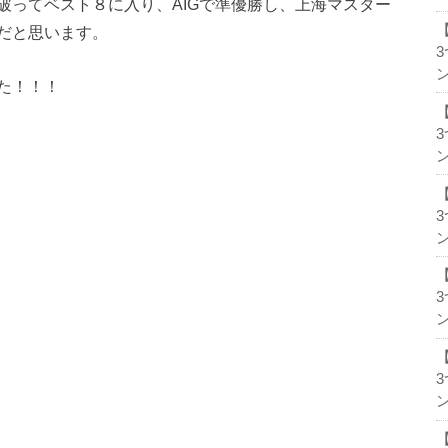
破ってベスト８に入り、AIGで準優勝し、上海マスター
だと思います。
ン
た！！！
ン
ン
ン
ン