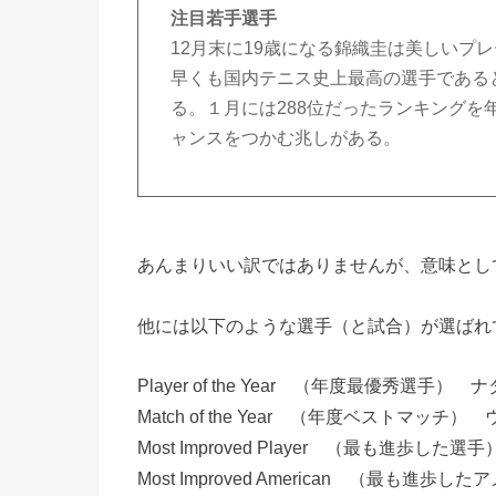
注目若手選手
12月末に19歳になる錦織圭は美しいプ
早くも国内テニス史上最高の選手である
る。１月には288位だったランキングを
ャンスをつかむ兆しがある。
あんまりいい訳ではありませんが、意味とし
他には以下のような選手（と試合）が選ばれ
Player of the Year （年度最優秀選手） 
Match of the Year （年度ベスト
Most Improved Player （最も進歩した
Most Improved American （最も進