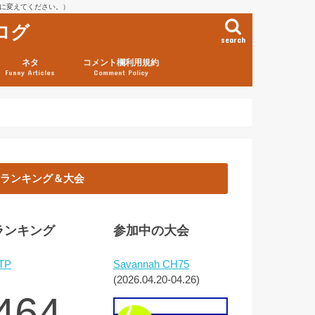
を@に変えてください。）
ログ
search
ネタ
コメント欄利用規約
Funny Articles
Comment Policy
ランキング＆大会
ランキング
参加中の大会
TP
Savannah CH75
(2026.04.20-04.26)
464