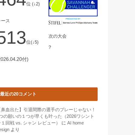
位 (↓2)
レース
513
次の大会
位(↓5)
?
2026.04.20付)
最近の20コメント
【鼻血出た】引退間際の選手のプレーじゃない！
3つの願いの１つが早くも叶った（2026ワシント
１回戦 vs. シャン レビュー）
に
AI home
esign
より