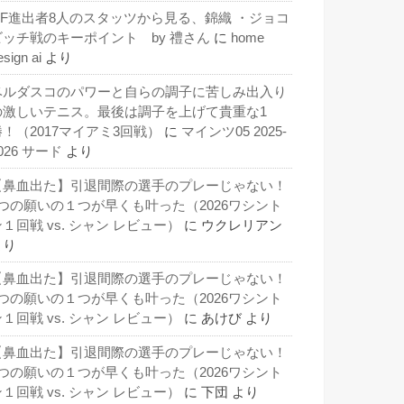
QF進出者8人のスタッツから見る、錦織 ・ジョコ
ビッチ戦のキーポイント by 禮さん
に
home
esign ai
より
ベルダスコのパワーと自らの調子に苦しみ出入り
の激しいテニス。最後は調子を上げて貴重な1
勝！（2017マイアミ3回戦）
に
マインツ05 2025-
026 サード
より
【鼻血出た】引退間際の選手のプレーじゃない！
3つの願いの１つが早くも叶った（2026ワシント
１回戦 vs. シャン レビュー）
に
ウクレリアン
より
【鼻血出た】引退間際の選手のプレーじゃない！
3つの願いの１つが早くも叶った（2026ワシント
１回戦 vs. シャン レビュー）
に
あけび
より
【鼻血出た】引退間際の選手のプレーじゃない！
3つの願いの１つが早くも叶った（2026ワシント
１回戦 vs. シャン レビュー）
に
下団
より