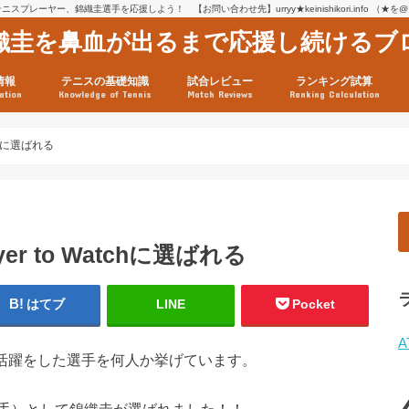
スプレーヤー、錦織圭選手を応援しよう！ 【お問い合わせ先】urryy★keinishikori.info （★
織圭を鼻血が出るまで応援し続けるブ
情報
テニスの基礎知識
試合レビュー
ランキング試算
ation
Knowledge of Tennis
Match Reviews
Ranking Calculation
ssage
ロフィール
績
グ推移
連グッズ
試合まとめ（2025年1月16
リスト（2021年8月10日時
ツアーの構造
ATPツアー ポイント表
テニス情報入手法
tchに選ばれる
er to Watchに選ばれる
はてブ
LINE
Pocket
A
い活躍をした選手を何人か挙げています。