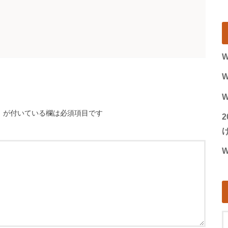
W
W
W
※
が付いている欄は必須項目です
げ
W