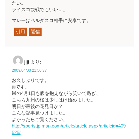
たい。
ライスコ観戦でもいい…。
マレーはベルダスコ相手に安泰です。
引用
返信
jiji
より:
2009/04/03 21:50:37
お久しぶりです。
jijiです。
嵐の4月1日も腹を抱えながら笑いて過ぎ、
こちら九州の桜は少しはげ始めました。
明日が最後の花見日か？
こんな記事見つけました。
よかったらご覧ください。
http://sports.jp.msn.com/article/article.aspx/articleid=409
525/