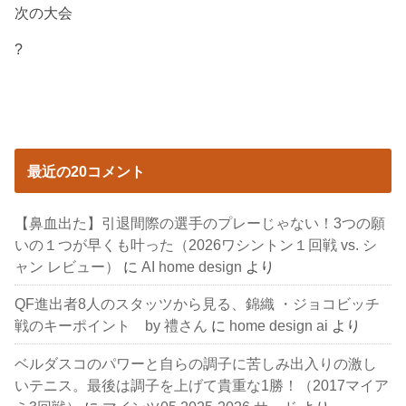
次の大会
?
最近の20コメント
【鼻血出た】引退間際の選手のプレーじゃない！3つの願
いの１つが早くも叶った（2026ワシントン１回戦 vs. シ
ャン レビュー）
に
AI home design
より
QF進出者8人のスタッツから見る、錦織 ・ジョコビッチ
戦のキーポイント by 禮さん
に
home design ai
より
ベルダスコのパワーと自らの調子に苦しみ出入りの激し
いテニス。最後は調子を上げて貴重な1勝！（2017マイア