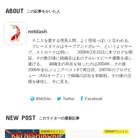
ABOUT
この記事をかいた人
netdash
テニスを愛する理系人間。よく理屈っぽいと言われる。
プレースタイルはサーブアンドボレー、というよりサー
ブ。ストロークは弱い。 2008年2月15日に本ブログを開
設。その数日後に錦織圭はあのデルレイビーチ優勝を成し
遂げる。 錦織圭の存在を知ったのは2004年。その後
2006年全仏ジュニアベスト8で再注目。2007年のプロデビ
ュー（AIGオープン）で錦織の試合を初観戦。その後の活
躍を確信し、今に至る。
WebSite
Twitter
Facebook
NEW POST
このライターの最新記事
202608ワシントン
202608ワシントン