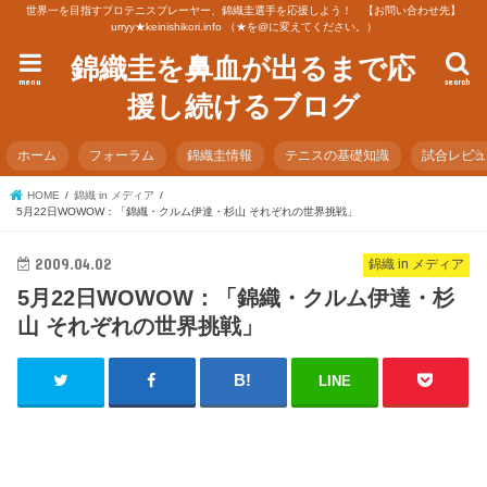
世界一を目指すプロテニスプレーヤー、錦織圭選手を応援しよう！ 【お問い合わせ先】
urryy★keinishikori.info （★を@に変えてください。）
錦織圭を鼻血が出るまで応
menu
search
援し続けるブログ
ホーム
フォーラム
錦織圭情報
テニスの基礎知識
試合レビ
HOME
錦織 in メディア
5月22日WOWOW：「錦織・クルム伊達・杉山 それぞれの世界挑戦」
2009.04.02
錦織 in メディア
5月22日WOWOW：「錦織・クルム伊達・杉
山 それぞれの世界挑戦」
LINE