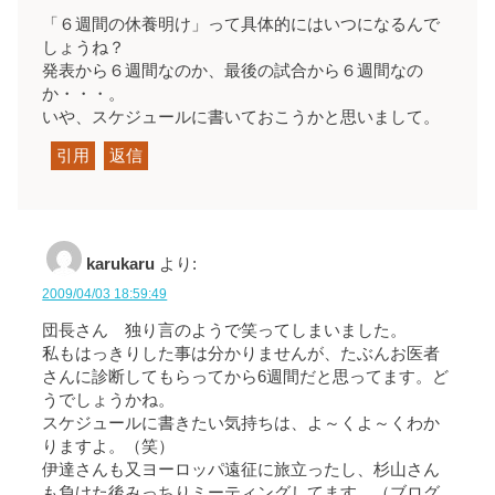
「６週間の休養明け」って具体的にはいつになるんで
しょうね？
発表から６週間なのか、最後の試合から６週間なの
か・・・。
いや、スケジュールに書いておこうかと思いまして。
引用
返信
karukaru
より:
2009/04/03 18:59:49
団長さん 独り言のようで笑ってしまいました。
私もはっきりした事は分かりませんが、たぶんお医者
さんに診断してもらってから6週間だと思ってます。ど
うでしょうかね。
スケジュールに書きたい気持ちは、よ～くよ～くわか
りますよ。（笑）
伊達さんも又ヨーロッパ遠征に旅立ったし、杉山さん
も負けた後みっちりミーティングしてます。（ブログ