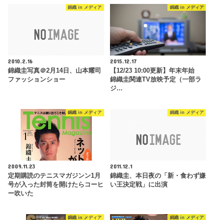
錦織 in メディア
錦織 in メディア
2010.2.16
2015.12.17
錦織圭写真＠2月14日、山本耀司
【12/23 10:00更新】年末年始
ファッションショー
錦織圭関連TV放映予定（一部ラ
ジ…
錦織 in メディア
錦織 in メディア
2009.11.23
2011.12.1
定期購読のテニスマガジンン1月
錦織圭、本日夜の「新・食わず嫌
号が入った封筒を開けたらコーヒ
い王決定戦」に出演
ー吹いた
錦織 in メディア
錦織 in メディア