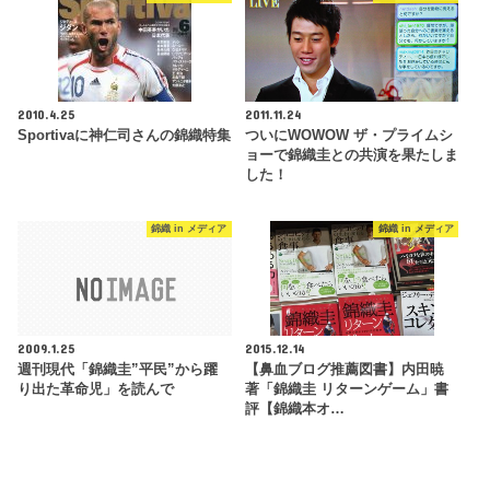
2010.4.25
2011.11.24
Sportivaに神仁司さんの錦織特集
ついにWOWOW ザ・プライムシ
ョーで錦織圭との共演を果たしま
した！
錦織 in メディア
錦織 in メディア
2009.1.25
2015.12.14
週刊現代「錦織圭”平民”から躍
【鼻血ブログ推薦図書】内田暁
り出た革命児」を読んで
著「錦織圭 リターンゲーム」書
評【錦織本オ…