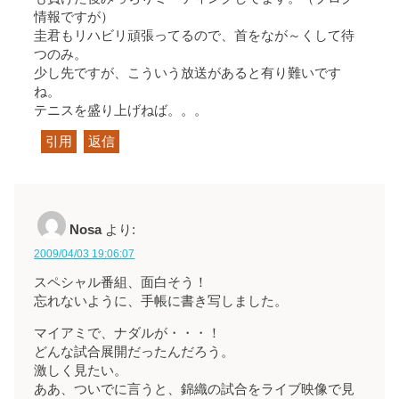
情報ですが）
圭君もリハビリ頑張ってるので、首をなが～くして待
つのみ。
少し先ですが、こういう放送があると有り難いです
ね。
テニスを盛り上げねば。。。
引用
返信
Nosa
より:
2009/04/03 19:06:07
スペシャル番組、面白そう！
忘れないように、手帳に書き写しました。
マイアミで、ナダルが・・・！
どんな試合展開だったんだろう。
激しく見たい。
ああ、ついでに言うと、錦織の試合をライブ映像で見