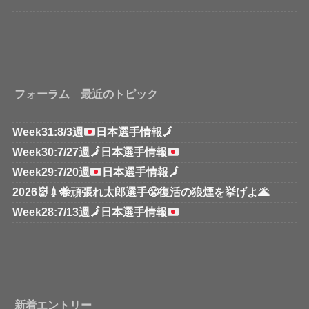
フォーラム 最近のトピック
Week31:8/3週
日本選手情報
🗾
Week30:7/27週
🗾
日本選手情報
Week29:7/20週
日本選手情報
🗾
2026👹💉🐝頑張れ太郎選手😤復活の狼煙を挙げよ🌋
Week28:7/13週
🗾
日本選手情報
新着エントリー