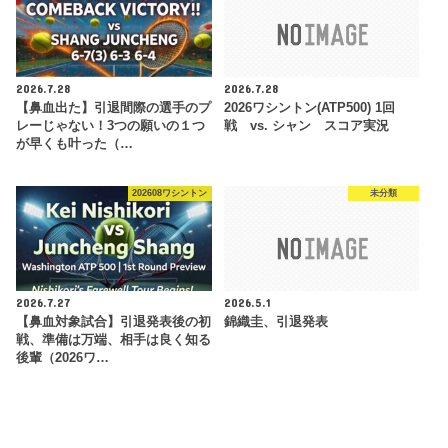
2026.7.28
2026.7.28
【鼻血出た】引退間際の選手のプ
2026ワシントン(ATP500) 1回
レーじゃない！3つの願いの１つ
戦 vs. シャン スコア実況
が早くも叶った（…
202608ワシントン
未分類
2026.7.27
2026.5.1
【鼻血対象試合】引退発表後の初
錦織圭、引退発表
戦、準備は万端、相手は良く知る
後輩（2026ワ…