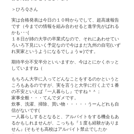
＞ひろＱさん
実は合格発表は今日の１０時からでして、超高速報告
です（今までの情報を組み合わせると進学先がばれる
かも･･･(
１８日が姉の大学の卒業式なので、それにあわせてい
ろいろ下見にいく予定なので今はまだ九州の自宅(いず
れ実家というようになるでしょうｗ)です。
期待半分不安半分といいますか、今はとにかくホッと
していますね（
もちろん大学に入ってどんなことをするのかというと
ころもあるのですが、実を言うと大学に行く上で１番
の不安といえば『一人暮らし』ですね＾＾；
家事全般・・・てんでダメです。
炊事、洗濯、掃除、買い物・・・・・うーんどれも自
信がないです(
一人暮らしするとなると、アルバイトをする機会もあ
るかもしれませんが、こっちも『１度も経験がありま
せん』(そもそも高校はアルバイト禁止でしたか