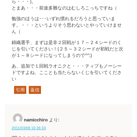
ら・・・)。
とまあ・・・前途多難なのはむしろこっちですね（
勉強のほうは･･･いずれ慣れるだろうと思っていま
す。・・・というよりそう思わないとやっていけませ
ん（
錦織選手、まずは是非２回戦が１７～２４シードのく
じを引いてください！(２５～３２シードが初戦だと次
が１～８シードになってしまうので^^;)
あ、追加で１回戦ラオニクと・・・ティプもノーシー
ドですよね、こことも当たらないくじを引いてくださ
い
引用
返信
namicchiro
より:
2011/03/08 16:36:33