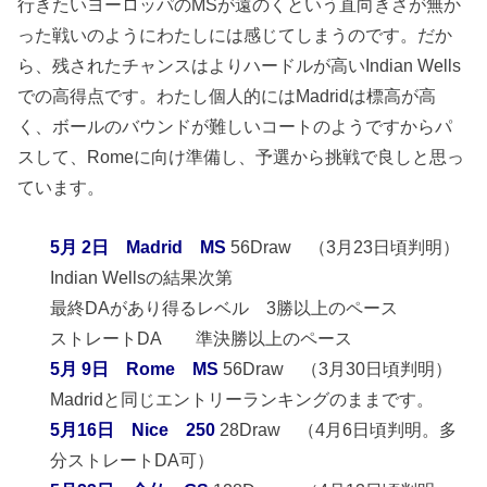
行きたいヨーロッパのMSが遠のくという直向きさが無か
った戦いのようにわたしには感じてしまうのです。だか
ら、残されたチャンスはよりハードルが高いIndian Wells
での高得点です。わたし個人的にはMadridは標高が高
く、ボールのバウンドが難しいコートのようですからパ
スして、Romeに向け準備し、予選から挑戦で良しと思っ
ています。
5月 2日 Madrid MS
56Draw （3月23日頃判明）
Indian Wellsの結果次第
最終DAがあり得るレベル 3勝以上のペース
ストレートDA 準決勝以上のペース
5月 9日 Rome MS
56Draw （3月30日頃判明）
Madridと同じエントリーランキングのままです。
5月16日 Nice 250
28Draw （4月6日頃判明。多
分ストレートDA可）