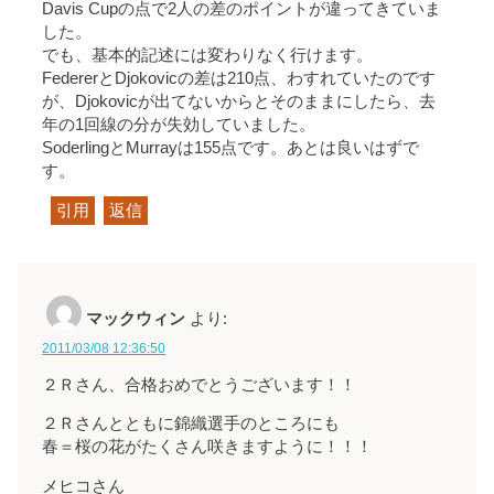
Davis Cupの点で2人の差のポイントが違ってきていま
した。
でも、基本的記述には変わりなく行けます。
FedererとDjokovicの差は210点、わすれていたのです
が、Djokovicが出てないからとそのままにしたら、去
年の1回線の分が失効していました。
SoderlingとMurrayは155点です。あとは良いはずで
す。
引用
返信
マックウィン
より:
2011/03/08 12:36:50
２Ｒさん、合格おめでとうございます！！
２Ｒさんとともに錦織選手のところにも
春＝桜の花がたくさん咲きますように！！！
メヒコさん