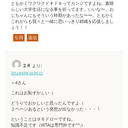
ともかくワクワクドキドキってカンジですよね。素晴
らしい大学生活になる事を祈ってます。いいな〜、お
じちゃんにもそういう時期があったな〜〜。ともかく
これからも我々と一緒に思いっきり錦織を応援しまし
ょう！！
引用
返信
２Ｒ
より:
2011/03/08 16:05:22
＞4さん
これはお恥ずかしい（
どうりでおかしいと思ったんですよ（
２ページあるという発想が出なかった・・・！
ということは９６ドローですね。
知識不足です（WTAは専門外です^^;）