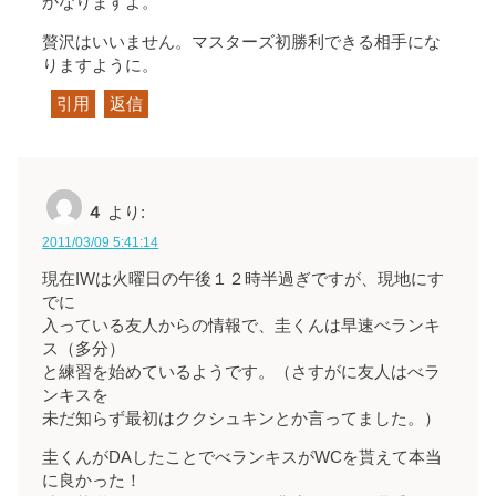
かなりますよ。
贅沢はいいません。マスターズ初勝利できる相手にな
りますように。
引用
返信
４
より:
2011/03/09 5:41:14
現在IWは火曜日の午後１２時半過ぎですが、現地にす
でに
入っている友人からの情報で、圭くんは早速べランキ
ス（多分）
と練習を始めているようです。（さすがに友人はべラ
ンキスを
未だ知らず最初はククシュキンとか言ってました。）
圭くんがDAしたことでべランキスがWCを貰えて本当
に良かった！