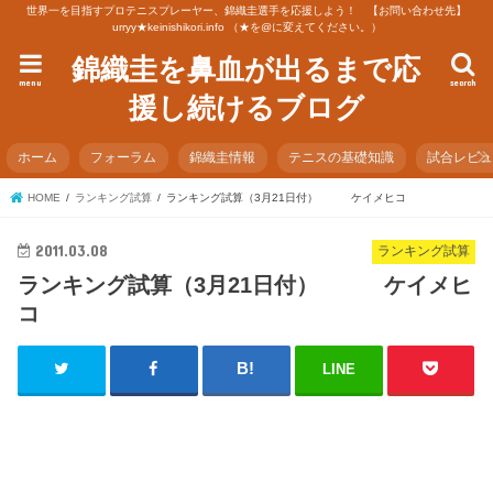
世界一を目指すプロテニスプレーヤー、錦織圭選手を応援しよう！ 【お問い合わせ先】
urryy★keinishikori.info （★を@に変えてください。）
錦織圭を鼻血が出るまで応
menu
search
援し続けるブログ
ホーム
フォーラム
錦織圭情報
テニスの基礎知識
試合レビ
HOME
ランキング試算
ランキング試算（3月21日付） ケイメヒコ
2011.03.08
ランキング試算
ランキング試算（3月21日付） ケイメヒ
コ
LINE