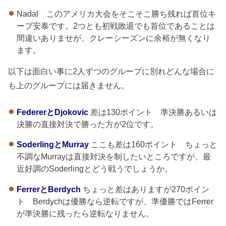
Nadal このアメリカ大会をそこそこ勝ち残れば首位キ
ープ安泰です。2つとも初戦敗退でも首位であることは
間違いありませが、クレーシーズンに余裕が無くなり
ます。
以下は面白い事に2人ずつのグループに別れどんな場合に
も上のグループには届きません。
FedererとDjokovic
差は130ポイント 準決勝あるいは
決勝の直接対決で勝った方が2位です。
SoderlingとMurray
ここも差は160ポイント ちょっと
不調なMurrayは直接対決を制したいところですが、最
近好調のSoderlingとどう戦うでしょうか。
FerrerとBerdych
ちょっと差はありますが270ポイン
ト Berdychは優勝なら逆転ですが、準優勝ではFerrer
が準決勝に残ったら逆転なりません。