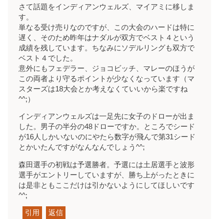
さて話題をインディアンウェルズ、マイアミに移しま
す。
単なる受け売りなのですが、この大会のハードは特に
遅く、そのため昨年はナダルが双方でベスト４という
成績を残しています。ちなみにソデルリングも双方で
ベスト４でした。
意外にもフェデラー、ジョコビッチ、マレーのほうが
この両者より守るポイントが少なくなっています（マ
スターズは18大会とか考えなくていいから楽ですね
^^;）
インディアンウェルズは一足先に女子のドローが出ま
した。男子の半分の48ドローですか。ところでシード
が16人しかいないのにやたら数字が飛んで第31シード
とかいたんですがなんなんでしょう^^;
森田選手の初戦は予選勝者。予選には土居選手と波形
選手がエントリーしていますが、勝ち上がったときに
は是非ともここだけは引かないようにしてほしいです
^^;
引用
返信