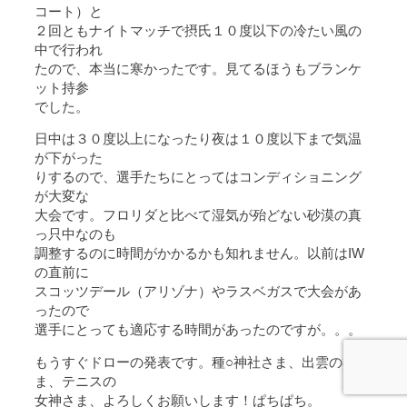
コート）と
２回ともナイトマッチで摂氏１０度以下の冷たい風の
中で行われ
たので、本当に寒かったです。見てるほうもブランケ
ット持参
でした。
日中は３０度以上になったり夜は１０度以下まで気温
が下がった
りするので、選手たちにとってはコンディショニング
が大変な
大会です。フロリダと比べて湿気が殆どない砂漠の真
っ只中なのも
調整するのに時間がかかるかも知れません。以前はIW
の直前に
スコッツデール（アリゾナ）やラスベガスで大会があ
ったので
選手にとっても適応する時間があったのですが。。。
もうすぐドローの発表です。種○神社さま、出雲の神さ
ま、テニスの
女神さま、よろしくお願いします！ぱちぱち。