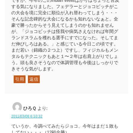
ですが、今年のこのIndian Wellsばかりはちょっと言及
する気になりました。フェデラーとジョコビッチがこ
の大会を境に完全に順位が入れ替わってしまう・・・
そんな記念碑的な大会になるかも知れないなぁと。全
豪で勝ったからそう見えてしまうのかも知れません
が、「ジョコビッチは怪我や病気さえなければ年間グ
ランドスラムを穫れる選手にすでになった。そしてま
だ伸びしろはある。」と感じている今日この頃です。
まだ若い（錦織の２つ上）ですし、フィジカルもメン
タルもテクニックもあと１〜２年は右肩上がりでしょ
う。頭も良さそうなので体調管理も今後はしっかりで
きそうな気がします。
引用
返信
ひろＱ
より:
2011/03/08 6:10:32
ていうか、今調べてみたらジョコ、今年はまだ１敗も
してない・・・（12戦全勝）