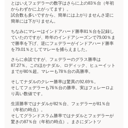
とはいえフェデラーの数字はさらに上の83％台（年初
からわずかに上がってます）。
試合数も多いですから、簡単には上がりませんさ逆に
簡単には下がりません。
ちなみにマレーはインドアハード勝率81％台を記録し
ていたのですが、昨年のインドアシーズンで79.00％ま
で勝率を下げ、逆にフェデラーがインドアハード勝率
を79.01％としてマレーを捕らえました。
さらに余談ですが、フェデラーのグラス勝率は
87.27％。このほかナダル、ロディック、ヒューイット
までが80％超。マレーも78％台の高勝率。
そしてナダルのクレー勝率は驚異の92.69％。
そしてフェデラーも76％台の勝率。実はフェレーロよ
り高い数値です。
生涯勝率ではナダルが82％台、フェデラーが81％台
（年初の時点）。
そしてグランドスラム勝率ではナダルとフェデラーが
驚きの87％台（年初の時点）。まさにダントツ