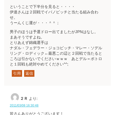
ということで下半分を見ると・・・・
伊達さんは２回戦でイバノビッチと当たる組み合わ
せ。
うーんくじ運が・・・＾＾；
男子のほうは予選ドロー出てましたがJPNはなし。
まあそうですよね。
とりあえず錦織選手は
ナダル・フェデラー・ジョコビッチ・マレー・ソデル
リング・ロディック←最悪この辺と２回戦で当たると
ころは引かないでくださいｗｗｗ あとデル＝ポトロ
と１回戦も絶対やめてください^^;
引用
返信
２Ｒ
より:
2011/03/08 16:30:48
皆さんありがとうございます！