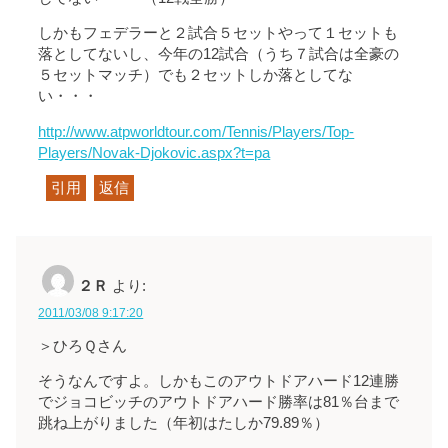
しかもフェデラーと２試合５セットやって１セットも
落としてないし、今年の12試合（うち７試合は全豪の
５セットマッチ）でも２セットしか落としてな
い・・・
http://www.atpworldtour.com/Tennis/Players/Top-
Players/Novak-Djokovic.aspx?t=pa
引用
返信
２Ｒ
より:
2011/03/08 9:17:20
＞ひろＱさん
そうなんですよ。しかもこのアウトドアハード12連勝
でジョコビッチのアウトドアハード勝率は81％台まで
跳ね上がりました（年初はたしか79.89％）