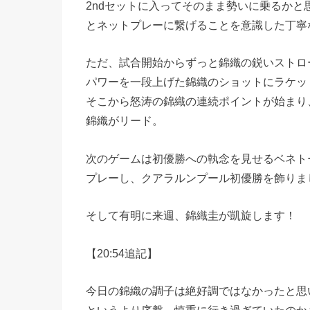
2ndセットに入ってそのまま勢いに乗るか
とネットプレーに繋げることを意識した丁寧
ただ、試合開始からずっと錦織の鋭いストロ
パワーを一段上げた錦織のショットにラケッ
そこから怒涛の錦織の連続ポイントが始まり
錦織がリード。
次のゲームは初優勝への執念を見せるベネト
プレーし、クアラルンプール初優勝を飾りま
そして有明に来週、錦織圭が凱旋します！
【20:54追記】
今日の錦織の調子は絶好調ではなかったと思
というより序盤、慎重に行き過ぎていたのか