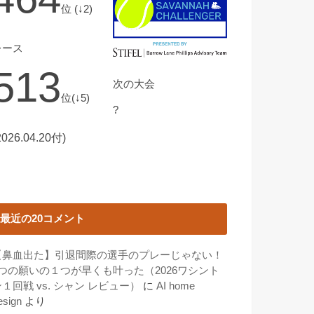
位 (↓2)
レース
513
次の大会
位(↓5)
?
2026.04.20付)
最近の20コメント
【鼻血出た】引退間際の選手のプレーじゃない！
3つの願いの１つが早くも叶った（2026ワシント
１回戦 vs. シャン レビュー）
に
AI home
esign
より