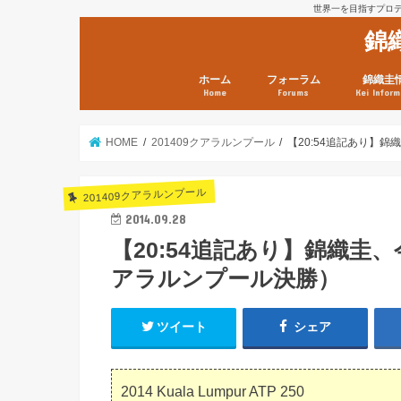
世界一を目指すプロテニ
錦
ホーム
フォーラム
錦織圭
Home
Forums
Kei Inform
日本選手情報
鼻血ブログラボ
鼻血ブログ分析班
Kei’s Me
錦織圭プ
錦織圭 戦
ランキン
錦織圭関
鼻血が出た
次は見とけ
日現在）
点）
HOME
201409クアラルンプール
【20:54追記あり】
201409クアラルンプール
2014.09.28
【20:54追記あり】錦織圭
アラルンプール決勝）
ツイート
シェア
2014 Kuala Lumpur ATP 250