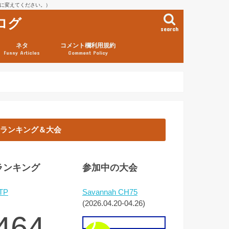
を@に変えてください。）
ログ
search
ネタ
コメント欄利用規約
Funny Articles
Comment Policy
ランキング＆大会
ランキング
参加中の大会
TP
Savannah CH75
(2026.04.20-04.26)
464