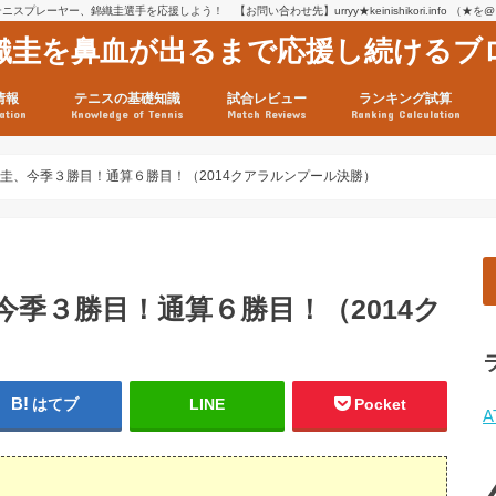
スプレーヤー、錦織圭選手を応援しよう！ 【お問い合わせ先】urryy★keinishikori.info （★
織圭を鼻血が出るまで応援し続けるブ
情報
テニスの基礎知識
試合レビュー
ランキング試算
ation
Knowledge of Tennis
Match Reviews
Ranking Calculation
ssage
ロフィール
績
グ推移
連グッズ
試合まとめ（2025年1月16
リスト（2021年8月10日時
ツアーの構造
ATPツアー ポイント表
テニス情報入手法
錦織圭、今季３勝目！通算６勝目！（2014クアラルンプール決勝）
、今季３勝目！通算６勝目！（2014ク
はてブ
LINE
Pocket
A