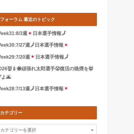
フォーラム 最近のトピック
eek31:8/3週
日本選手情報
🗾
eek30:7/27週
🗾
日本選手情報
eek29:7/20週
日本選手情報
🗾
2026👹💉🐝頑張れ太郎選手😤復活の狼煙を挙
よ🌋
eek28:7/13週
🗾
日本選手情報
カテゴリー