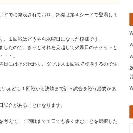
はすでに発表されており、錦織は第４シードで登場しま
W
り、１回戦はどうやら水曜日になった模様です。
W
ましたので、きっとそれを見越して火曜日のチケットと
・・・。
W
曜日にはその代わり、ダブルス１回戦で登場するので生
げ
W
ドといえども１回戦から決勝まで計５試合を戦う必要があ
日試合があることになります。
を考えて、１回戦まで１日でも多く休むことを選択した