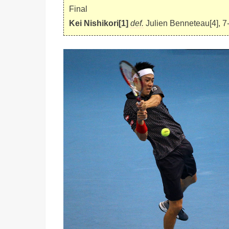
Final
Kei Nishikori[1]
def.
Julien Benneteau[4], 7-