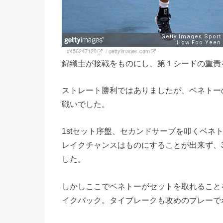
#456247120
/
gettyimages.com
錦織圭が接戦をものにし、第１シードの重責
ストレート勝利ではありましたが、ベネトー
戦いでした。
1stセット序盤、セカンドサーブを叩くベネ
レイクチャンスはものにすることが出来ず、
した。
しかしここでベネトーがセットを取れること
イクバック。タイブレークも攻めのプレーで