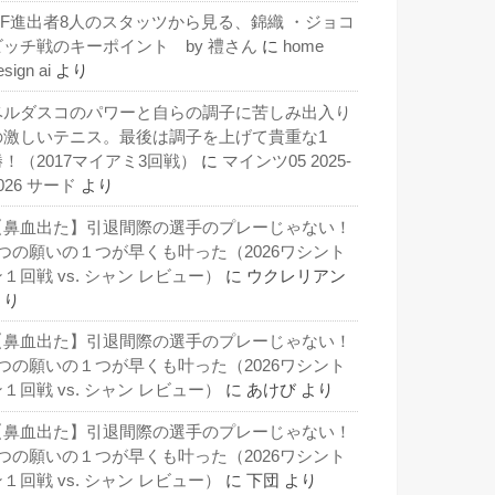
QF進出者8人のスタッツから見る、錦織 ・ジョコ
ビッチ戦のキーポイント by 禮さん
に
home
esign ai
より
ベルダスコのパワーと自らの調子に苦しみ出入り
の激しいテニス。最後は調子を上げて貴重な1
勝！（2017マイアミ3回戦）
に
マインツ05 2025-
026 サード
より
【鼻血出た】引退間際の選手のプレーじゃない！
3つの願いの１つが早くも叶った（2026ワシント
１回戦 vs. シャン レビュー）
に
ウクレリアン
より
【鼻血出た】引退間際の選手のプレーじゃない！
3つの願いの１つが早くも叶った（2026ワシント
１回戦 vs. シャン レビュー）
に
あけび
より
【鼻血出た】引退間際の選手のプレーじゃない！
3つの願いの１つが早くも叶った（2026ワシント
１回戦 vs. シャン レビュー）
に
下団
より