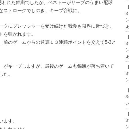
と思われた錦織でしたが、ベネトーがサーブのうまい配球
なストロークでしのぎ、キープ合戦に。
ン
ークにプレッシャーを受け続けた我慢も限界に近づき、
トを弾かれます。
、前のゲームからの通算１３連続ポイントを交えて5-3と
ン
ーがキープしますが、最後のゲームも錦織が落ち着いて
した。
ン
ン
います。
ン
もしれません。