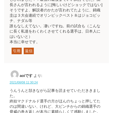
長さんが言われるように[悔しいけどショックではない]
そうですよ、解説者のかたが言われてたように、錦織
圭は３大会連続でオリンピックベスト８はジョコビッ
チ、ナダル等
誰もなしえてない。凄いですね。前の試合も（こんな
に長く私達をわくわくさせてくれる選手は、日本人に
はいないと）
本当に幸せです。
引用
返信
aoiです
より:
2021/08/08 11:30:24
うんうんと頷きながら記事を読ませていただききまし
た。
終始マクドナルド選手の方がほんのちょっと押してた
のは間違いない、けれど、大ピンチからの錦織選手の
脅威の巻き返しが本当に素晴らしくて感動しました。