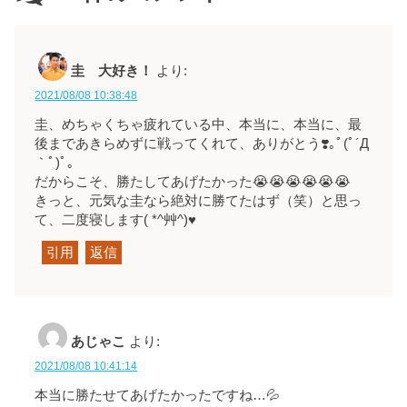
圭 大好き！
より:
2021/08/08 10:38:48
圭、めちゃくちゃ疲れている中、本当に、本当に、最
後まであきらめずに戦ってくれて、ありがとう❣️｡ﾟ(ﾟ´Д
｀ﾟ)ﾟ｡
だからこそ、勝たしてあげたかった😭😭😭😭😭😭
きっと、元気な圭なら絶対に勝てたはず（笑）と思っ
て、二度寝します( *^艸^)♥
引用
返信
あじゃこ
より:
2021/08/08 10:41:14
本当に勝たせてあげたかったですね…💦