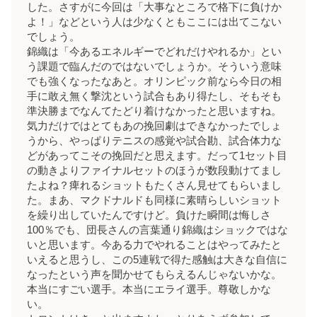
した。さすがに今回は「大事なところで格下に負けか
よ！」などという人は少なくともここには出てこない
でしょう。
錦織は「今あるエネルギーでどれだけやれるか」とい
う課題で臨んだのではないでしょうか。そういう意味
でも強くなったなあと。オリンピック前なら今日の相
手に敢え無く撃沈という試合もあり得たし、そもそも
準決勝までなんてたどり着けなかったと思いますね。
気力だけではとてもあの挽回劇はできなかったでしょ
うから、やっぱりテニスの感覚や試合勘、試合体力な
どがあってこその挽回だと思えます。だって1セット目
の動きよりファイナルセットのほうが数段動けてまし
たよね？痺れるショットもたくさん見せてもらいまし
た。まあ、マクドナルドも同様に素晴らしいショット
を繰り出していたんですけど。負けた瞬間は悔しさ
100％でも、団長さんの言葉通り錦織はショックではな
いと思います。今ある力でやれることはやってみたと
いえると思うし、この5連戦で得た感触は大きな自信に
なったという声を聞かせてもらえるんじゃないかな。
本当にすごい選手。本当にエライ選手。尊敬しかな
い。