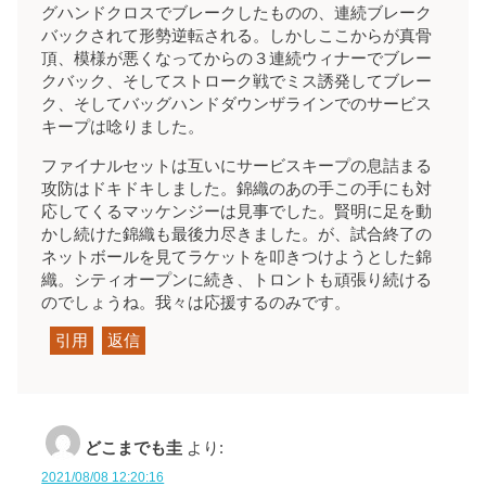
グハンドクロスでブレークしたものの、連続ブレーク
バックされて形勢逆転される。しかしここからが真骨
頂、模様が悪くなってからの３連続ウィナーでブレー
クバック、そしてストローク戦でミス誘発してブレー
ク、そしてバッグハンドダウンザラインでのサービス
キープは唸りました。
ファイナルセットは互いにサービスキープの息詰まる
攻防はドキドキしました。錦織のあの手この手にも対
応してくるマッケンジーは見事でした。賢明に足を動
かし続けた錦織も最後力尽きました。が、試合終了の
ネットボールを見てラケットを叩きつけようとした錦
織。シティオープンに続き、トロントも頑張り続ける
のでしょうね。我々は応援するのみです。
引用
返信
どこまでも圭
より:
2021/08/08 12:20:16