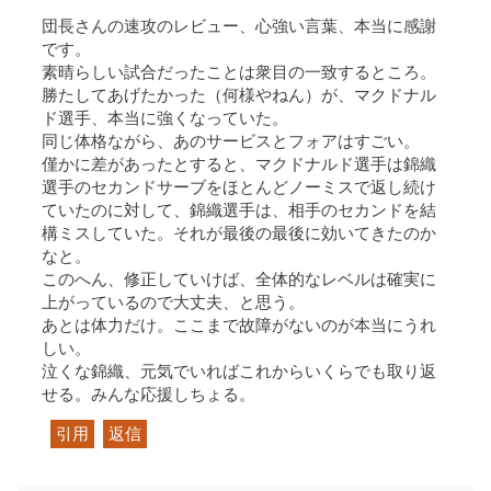
団長さんの速攻のレビュー、心強い言葉、本当に感謝
です。
素晴らしい試合だったことは衆目の一致するところ。
勝たしてあげたかった（何様やねん）が、マクドナル
ド選手、本当に強くなっていた。
同じ体格ながら、あのサービスとフォアはすごい。
僅かに差があったとすると、マクドナルド選手は錦織
選手のセカンドサーブをほとんどノーミスで返し続け
ていたのに対して、錦織選手は、相手のセカンドを結
構ミスしていた。それが最後の最後に効いてきたのか
なと。
このへん、修正していけば、全体的なレベルは確実に
上がっているので大丈夫、と思う。
あとは体力だけ。ここまで故障がないのが本当にうれ
しい。
泣くな錦織、元気でいればこれからいくらでも取り返
せる。みんな応援しちょる。
引用
返信