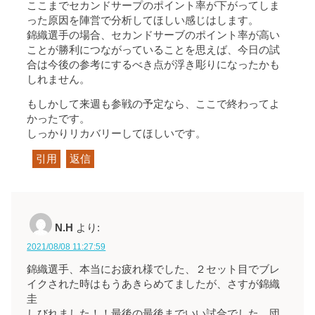
ここまでセカンドサープのポイント率が下がってしま
った原因を陣営で分析してほしい感じはします。
錦織選手の場合、セカンドサーブのポイント率が高い
ことが勝利につながっていることを思えば、今日の試
合は今後の参考にするべき点が浮き彫りになったかも
しれません。
もしかして来週も参戦の予定なら、ここで終わってよ
かったです。
しっかりリカバリーしてほしいです。
引用
返信
N.H
より:
2021/08/08 11:27:59
錦織選手、本当にお疲れ様でした、２セット目でブレ
イクされた時はもうあきらめてましたが、さすが錦織
圭
しびれました！！最後の最後までいい試合でした。団