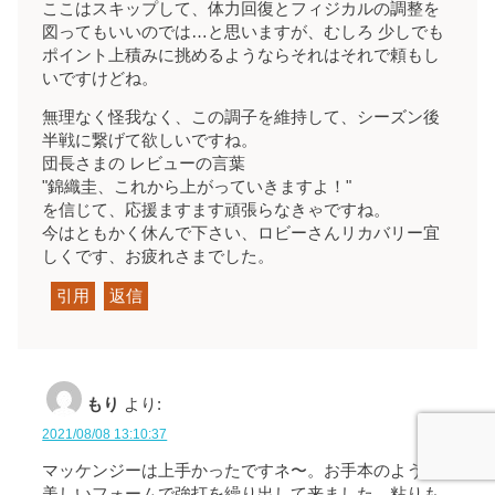
ここはスキップして、体力回復とフィジカルの調整を
図ってもいいのでは…と思いますが、むしろ 少しでも
ポイント上積みに挑めるようならそれはそれで頼もし
いですけどね。
無理なく怪我なく、この調子を維持して、シーズン後
半戦に繋げて欲しいですね。
団長さまの レビューの言葉
"錦織圭、これから上がっていきますよ！"
を信じて、応援ますます頑張らなきゃですね。
今はともかく休んで下さい、ロビーさんリカバリー宜
しくです、お疲れさまでした。
引用
返信
もり
より:
2021/08/08 13:10:37
マッケンジーは上手かったですネ〜。お手本のように
美しいフォームで強打を繰り出して来ました。粘りも