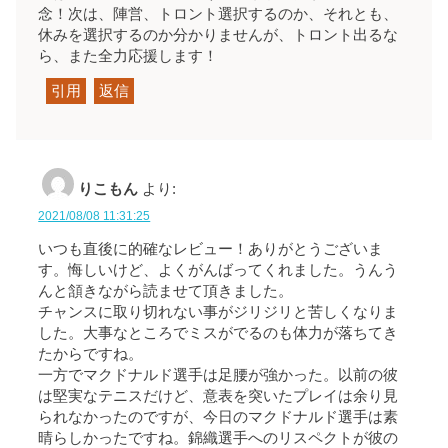
念！次は、陣営、トロント選択するのか、それとも、
休みを選択するのか分かりませんが、トロント出るな
ら、また全力応援します！
引用
返信
りこもん
より:
2021/08/08 11:31:25
いつも直後に的確なレビュー！ありがとうございま
す。悔しいけど、よくがんばってくれました。うんう
んと頷きながら読ませて頂きました。
チャンスに取り切れない事がジリジリと苦しくなりま
した。大事なところでミスがでるのも体力が落ちてき
たからですね。
一方でマクドナルド選手は足腰が強かった。以前の彼
は堅実なテニスだけど、意表を突いたプレイは余り見
られなかったのですが、今日のマクドナルド選手は素
晴らしかったですね。錦織選手へのリスペクトが彼の