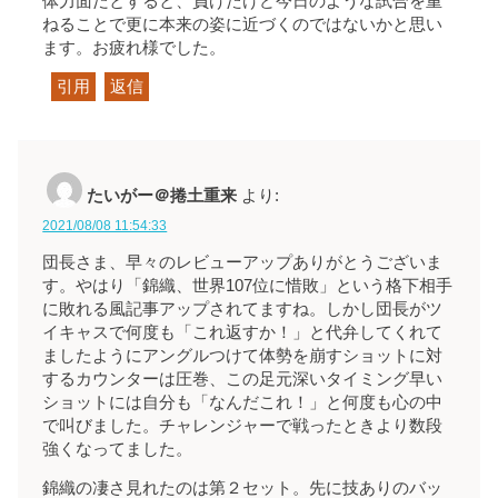
体力面だとすると、負けたけど今日のような試合を重
ねることで更に本来の姿に近づくのではないかと思い
ます。お疲れ様でした。
引用
返信
たいがー＠捲土重来
より:
2021/08/08 11:54:33
団長さま、早々のレビューアップありがとうございま
す。やはり「錦織、世界107位に惜敗」という格下相手
に敗れる風記事アップされてますね。しかし団長がツ
イキャスで何度も「これ返すか！」と代弁してくれて
ましたようにアングルつけて体勢を崩すショットに対
するカウンターは圧巻、この足元深いタイミング早い
ショットには自分も「なんだこれ！」と何度も心の中
で叫びました。チャレンジャーで戦ったときより数段
強くなってました。
錦織の凄さ見れたのは第２セット。先に技ありのバッ