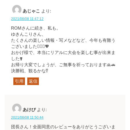
あじゃこ
より:
2021/08/08 11:47:12
ROMさんに続き、私も。
ゆきんこりさん、
たくさんの楽しい情報・写メなどなど、今年も有難う
ございました🙇🏻‍♀️💖
おかげ様で、本当にリアルに大会を楽しむ事が出来ま
した❣️
お帰り大変でしょうが、ご無事を祈っております🙏🚗
決勝戦、観るかな⁉️
引用
返信
あけび
より:
2021/08/08 11:50:44
団長さん！全面同意のレビューをありがとうございま