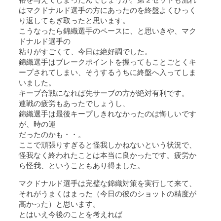
裕を与えてしまったんでしょうか。第２セットも流れ
はマクドナルド選手の方にあったのを終盤よくひっく
り返してもぎ取ったと思います。
こうなったら錦織選手のペースに、と思いきや、マク
ドナルド選手の
粘りがすごくて、今日は絶好調でした。
錦織選手はブレークポイントを握ってもことごとくキ
ープされてしまい、そうするうちに終盤へ入ってしま
いました。
キープ合戦になれば先サーブの方が絶対有利です。
連戦の疲労もあったでしょうし、
錦織選手は最後キープしきれなかったのは悔しいです
が、時の運
だったのかも・・。
ここで頑張りすぎると怪我しかねないという状況で、
怪我なく終われたことは本当に良かったです。疲労か
ら怪我、ということもあり得ました。
マクドナルド選手は完璧な錦織対策を実行して来て、
それがうまくはまった（今日の彼のショットの精度が
高かった）と思います。
とはいえ今後のことを考えれば