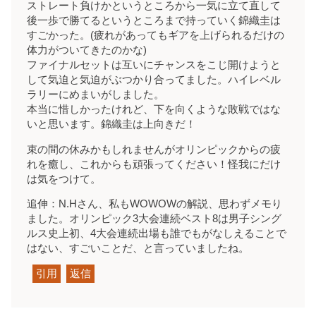
ストレート負けかというところから一気に立て直して
後一歩で勝てるというところまで持っていく錦織圭は
すごかった。(疲れがあってもギアを上げられるだけの
体力がついてきたのかな)
ファイナルセットは互いにチャンスをこじ開けようと
して気迫と気迫がぶつかり合ってました。ハイレベル
ラリーにめまいがしました。
本当に惜しかったけれど、下を向くような敗戦ではな
いと思います。錦織圭は上向きだ！
束の間の休みかもしれませんがオリンピックからの疲
れを癒し、これからも頑張ってください！怪我にだけ
は気をつけて。
追伸：N.Hさん、私もWOWOWの解説、思わずメモり
ました。オリンピック3大会連続ベスト8は男子シング
ルス史上初、4大会連続出場も誰でもがなしえることで
はない、すごいことだ、と言っていましたね。
引用
返信