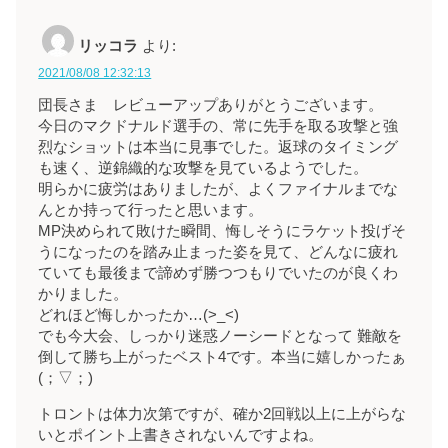
リッコラ
より:
2021/08/08 12:32:13
団長さま レビューアップありがとうございます。
今日のマクドナルド選手の、常に先手を取る攻撃と強
烈なショットは本当に見事でした。返球のタイミング
も速く、逆錦織的な攻撃を見ているようでした。
明らかに疲労はありましたが、よくファイナルまでな
んとか持って行ったと思います。
MP決められて敗けた瞬間、悔しそうにラケット投げそ
うになったのを踏み止まった姿を見て、どんなに疲れ
ていても最後まで諦めず勝つつもりでいたのが良くわ
かりました。
どれほど悔しかったか…(>_<)
でも今大会、しっかり迷惑ノーシードとなって 難敵を
倒して勝ち上がったベスト4です。本当に嬉しかったぁ
(；▽；)
トロントは体力次第ですが、確か2回戦以上に上がらな
いとポイント上書きされないんですよね。