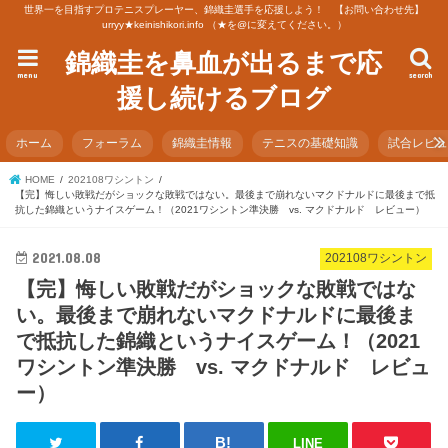
世界一を目指すプロテニスプレーヤー、錦織圭選手を応援しよう！ 【お問い合わせ先】
urryy★keinishikori.info （★を@に変えてください。）
錦織圭を鼻血が出るまで応
menu
search
援し続けるブログ
ホーム
フォーラム
錦織圭情報
テニスの基礎知識
試合レビ
HOME
202108ワシントン
【完】悔しい敗戦だがショックな敗戦ではない。最後まで崩れないマクドナルドに最後まで抵
抗した錦織というナイスゲーム！（2021ワシントン準決勝 vs. マクドナルド レビュー）
2021.08.08
202108ワシントン
【完】悔しい敗戦だがショックな敗戦ではな
い。最後まで崩れないマクドナルドに最後ま
で抵抗した錦織というナイスゲーム！（2021
ワシントン準決勝 vs. マクドナルド レビュ
ー）
LINE