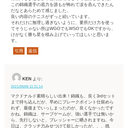
この錦織選手の底力を誰もが怖れて涙を呑んできたん
だなとあらためて感じました。
良い内容のテニスがずっと続いています。
それだけに無理し過ぎないように、要所だけ力を使っ
てそうじゃない所はWGOでもWSOでもOKですから、
けがなく勝ち星を積み上げていってほしいと思いま
す。
引用
返信
KEN
より:
2021/08/08 11:31:14
マクドナルド素晴らしい出来！錦織も、良く3rdセット
まで持ち込んだが、早めにブレークポイント仕留めら
れず、最後までいっしまったのが、良くなかったです
かね。錦織は、サーブゲームが、強い選手では無いか
ら、先行しないと、プレッシャーに晒されますね。今
日は、クラッチ力みせつけて欲しかったが、、、残