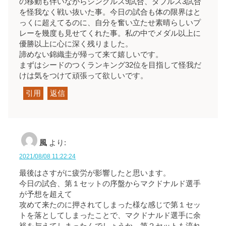
の移動も伴いながらシングルス9試合、ダブルス3試合
を怪我なく戦い抜いた事。今日の試合も体の限界はと
っくに超えてるのに、自分を奮い立たせ素晴らしいプ
レーを幾度も見せてくれた事。私の中でメダル以上に
優勝以上に心に深く残りました。
諦めない錦織圭が帰って来て嬉しいです。
まずはシードのつくランキング32位を目指して怪我だ
けは気をつけて頑張って欲しいです。
引用
返信
風
より:
2021/08/08 11:22:24
最後はさすがに疲労が影響したと思います。
今日の試合、第１セットの序盤からマクドナルド選手
が予想を超えて
攻めて来たのに押されてしまった様な感じで第１セッ
トを落としてしまったことで、マクドナルド選手に余