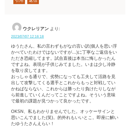
引用
返信
ウクレリアン
より:
2023/07/07 12:16:18
ゆうたさん、私の言わずもがなの言い訳(個人を思い浮
かべていたわけではないですが…)に丁寧なご返信をい
ただき恐縮してます。試合直後は本当に悔しかったん
ですよね。表現が子供じみてました。いまは少し冷静
を取り戻してます。
おっしゃる通りで、劣勢になっても工夫して活路を見
出して攻撃してくる選手とこれからもっと対戦してい
かねばならない、これからは勝ったり負けたりしなが
ら前進していくんだってことですよね。そういう意味
で最初の課題が見つかって良かったです。
OKSN、私もわかりませんでした。オッケーサインと
思いこんでました(笑)。的外れもいいとこ。即座に解い
たゆうたさんえらい！