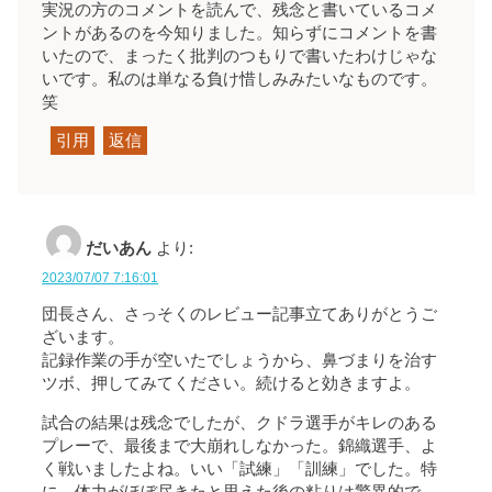
実況の方のコメントを読んで、残念と書いているコメ
ントがあるのを今知りました。知らずにコメントを書
いたので、まったく批判のつもりで書いたわけじゃな
いです。私のは単なる負け惜しみみたいなものです。
笑
引用
返信
だいあん
より:
2023/07/07 7:16:01
団長さん、さっそくのレビュー記事立てありがとうご
ざいます。
記録作業の手が空いたでしょうから、鼻づまりを治す
ツボ、押してみてください。続けると効きますよ。
試合の結果は残念でしたが、クドラ選手がキレのある
プレーで、最後まで大崩れしなかった。錦織選手、よ
く戦いましたよね。いい「試練」「訓練」でした。特
に、体力がほぼ尽きたと思えた後の粘りは驚異的で、