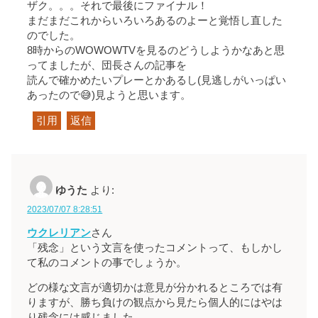
ザク。。。それで最後にファイナル！
まだまだこれからいろいろあるのよーと覚悟し直した
のでした。
8時からのWOWOWTVを見るのどうしようかなあと思
ってましたが、団長さんの記事を
読んで確かめたいプレーとかあるし(見逃しがいっぱい
あったので😅)見ようと思います。
引用
返信
ゆうた
より:
2023/07/07 8:28:51
ウクレリアン
さん
「残念」という文言を使ったコメントって、もしかし
て私のコメントの事でしょうか。
どの様な文言が適切かは意見が分かれるところでは有
りますが、勝ち負けの観点から見たら個人的にはやは
り残念には感じました。