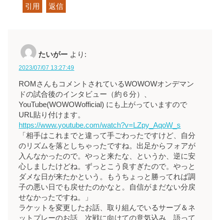
引用
返信
たいがー
より:
2023/07/07 13:27:49
ROMさんもコメントされているWOWOWオンデマン
ドの試合後のインタビュー（約６分）、
YouTube(WOWOWofficial) にも上がっていますので
URL貼り付けます。
https://www.youtube.com/watch?v=LZpy_AqoW_s
「相手はこれまでと違って手ごわったですけど、自分
のリズムを落としちゃったですね。出足からフォアが
入んなかったので。やっと来たな、というか、逆に安
心しましたけどね。ずっとこう良すぎたので。やっと
ダメな日が来たかという。もうちょっと勝ってれば調
子の悪い日でも戻せたのかなと。自信がまだない分戻
せなかったですね。」
ラケットを変更したお話、取り組んでいるサーブ＆ネ
ットプレーのお話、次戦に向けての意気込み、語って