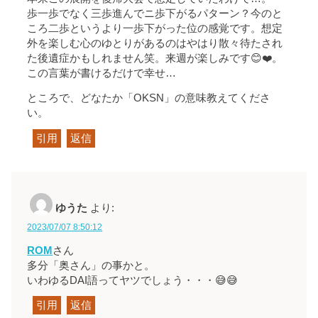
歩一歩でなく三歩進んでニ歩下がるパターン？今のと
ころ二歩というより一歩下がった位の感覚です。想定
外を楽しむ心のゆとりがあるのはやはり散々待たされ
た後遺症かもしれません笑。来週が楽しみです😊❤️。
この言葉が書けるだけで幸せ…
ところで、どなたか「OKSN」の意味教えてくださ
い。
引用
返信
ゆうた
より:
2023/07/07 8:50:12
ROM
さん
多分「奥さん」の事かと。
いわゆるDAI語ってヤツでしょう・・・😅😅
引用
返信