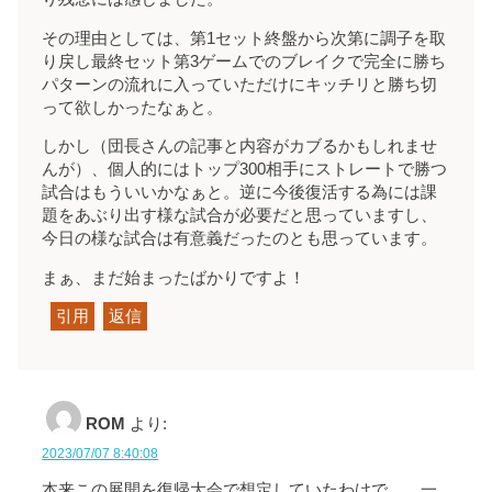
その理由としては、第1セット終盤から次第に調子を取
り戻し最終セット第3ゲームでのブレイクで完全に勝ち
パターンの流れに入っていただけにキッチリと勝ち切
って欲しかったなぁと。
しかし（団長さんの記事と内容がカブるかもしれませ
んが）、個人的にはトップ300相手にストレートで勝つ
試合はもういいかなぁと。逆に今後復活する為には課
題をあぶり出す様な試合が必要だと思っていますし、
今日の様な試合は有意義だったのとも思っています。
まぁ、まだ始まったばかりですよ！
引用
返信
ROM
より:
2023/07/07 8:40:08
本来この展開を復帰大会で想定していたわけで…。一