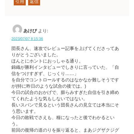
引用
返信
あけび
より:
2023/07/07 8:15:36
団長さん、速攻でレビュー記事を上げてくださってあ
りがとうございました。
ほんとにホントにおっしゃる通り。
錦織が勝利インタビューでしきりに言っていた、「自
信をつけすぎず、じっくり……」
を自分でコントロールするのはなかなか難しそうです
が(特に昨日のような試合の後では。)
今日の試合のおかげで、膨らみすぎた自信を引き締め
てくれたような気もしないではない。
長いスパンで見るという団長さんの見立ては本当にそ
う思います。
今日の敗戦でさえも、糧になったと後でわかるとい
う。
前回の復帰の道のりを振り返ると、まあジグザクジグ