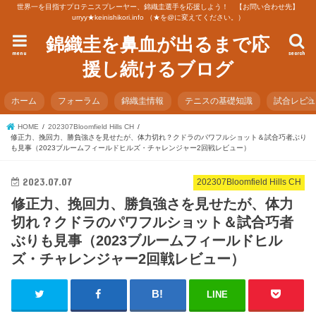
世界一を目指すプロテニスプレーヤー、錦織圭選手を応援しよう！ 【お問い合わせ先】
urryy★keinishikori.info （★を@に変えてください。）
錦織圭を鼻血が出るまで応
menu
search
援し続けるブログ
ホーム
フォーラム
錦織圭情報
テニスの基礎知識
試合レビ
HOME
202307Bloomfield Hills CH
修正力、挽回力、勝負強さを見せたが、体力切れ？クドラのパワフルショット＆試合巧者ぶり
も見事（2023ブルームフィールドヒルズ・チャレンジャー2回戦レビュー）
2023.07.07
202307Bloomfield Hills CH
修正力、挽回力、勝負強さを見せたが、体力
切れ？クドラのパワフルショット＆試合巧者
ぶりも見事（2023ブルームフィールドヒル
ズ・チャレンジャー2回戦レビュー）
LINE