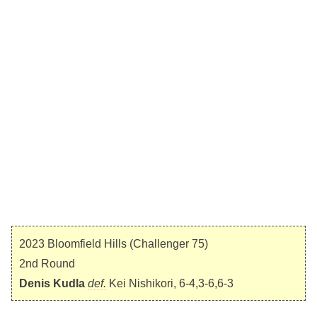
2023 Bloomfield Hills (Challenger 75)
2nd Round
Denis Kudla
def.
Kei Nishikori, 6-4,3-6,6-3