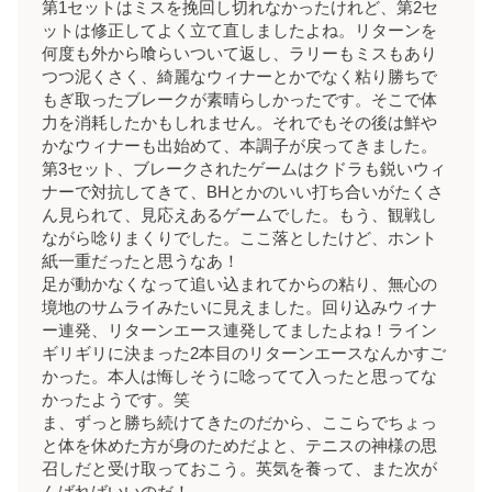
第1セットはミスを挽回し切れなかったけれど、第2セ
ットは修正してよく立て直しましたよね。リターンを
何度も外から喰らいついて返し、ラリーもミスもあり
つつ泥くさく、綺麗なウィナーとかでなく粘り勝ちで
もぎ取ったブレークが素晴らしかったです。そこで体
力を消耗したかもしれません。それでもその後は鮮や
かなウィナーも出始めて、本調子が戻ってきました。
第3セット、ブレークされたゲームはクドラも鋭いウィ
ナーで対抗してきて、BHとかのいい打ち合いがたくさ
ん見られて、見応えあるゲームでした。もう、観戦し
ながら唸りまくりでした。ここ落としたけど、ホント
紙一重だったと思うなあ！
足が動かなくなって追い込まれてからの粘り、無心の
境地のサムライみたいに見えました。回り込みウィナ
ー連発、リターンエース連発してましたよね！ライン
ギリギリに決まった2本目のリターンエースなんかすご
かった。本人は悔しそうに唸ってて入ったと思ってな
かったようです。笑
ま、ずっと勝ち続けてきたのだから、ここらでちょっ
と体を休めた方が身のためだよと、テニスの神様の思
召しだと受け取っておこう。英気を養って、また次が
んばればいいのだ！