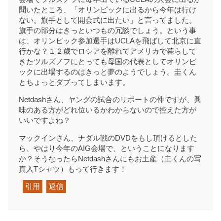
聞いたところ、「オリンピックに出るから今年は行け
ない。旗手として開会式に出たい」と言ってました。
旗手の部分はきっといつもの冗談でしょう。という事
は、オリンピック参加選手はUCLAを飛ばして北京に直
行かな？１２歳でロシアを離れてアメリカで暮らして
きたツルズノフにとっても母国の代表としてオリンピ
ックに出場するのはきっと夢のようでしょう。圭くん
とちょっとダブってしまいます。
Netdashさん、ヤングの試合のリポートの件ですが、興
味のある方がどれ位いるかわからないので控えた方が
いいですよね？
マックインさん、ナダル戦のDVDをもし頂けるとした
ら、やはり今年のAIG会場で、ということになります
か？そうなったらNetdashさんにもお土産（圭くんの写
真入Tシャツ）もって行きます！
引用
返信