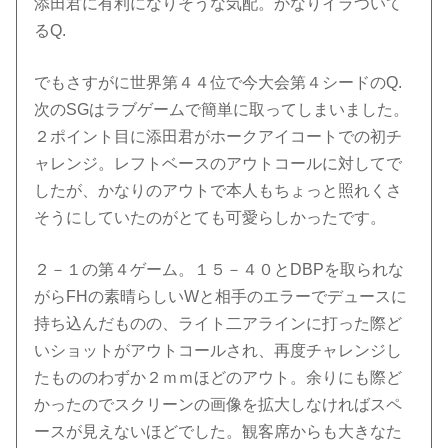
添田君に有利になりそうな気配。かなりイラついて
るQ.
でもさすがに世界第４４位で今大会第４シードのQ.
次のSGはラブゲームで簡単に取ってしまいました。
２ポイント目に添田君がホークアイコートでの初チ
ャレンジ。レフトベースのアウトコールに対してで
したが、かなりのアウトで本人もちょっと照れくさ
そうにしていたのがとても可愛らしかったです。
２－１の第４ゲーム。１５－４０とDBPを取られな
がらFHの素晴らしいWと相手のエラーでデュースに
持ち込んだものの、ライト二アラインに打った際ど
いショットがアウトコールされ、再度チャレンジし
たもののわずか２ｍｍほどのアウト。余りにも際ど
かったのでスクリーンの画像を拡大しなければスペ
ースが見えないほどでした。観客席からも大きなた