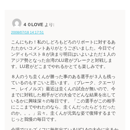
４０LOVE
より:
2008/07/18 14:17:51
こんにちわ！私のしどろもどろのリポートに対するあ
たたかいコメントありがとうございました。今日でイ
ンディもベスト８が決まり明日はいよいよただ１人の
アジア勢となった台湾のLU君がブレークと対戦しま
す。LU君がどこまでやれるかとても楽しみです。
８人のうち圭くんが勝った事のある選手が３人も残っ
ているのもすごいと思います。（ブレーク、クエーリ
ー、レイノルズ）最近は圭くんの試合が無いので、今
までに対戦した相手がどの大会でどんな結果を出して
いるかに興味深々の毎日です。「この選手がこの相手
にここまでやれたのなら、圭くんだったらどうだった
のか。。。」云々。圭くんが元気な姿で復帰するまで
じっと我慢の毎日です。
会場でツルズノフに毎年出ているUCLAの大会に出るか