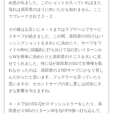
め息が出ました。このショットが入っていればまた
流れは添田君のほうに向いたかも知れません。ここ
でブレークされて２－２．
その後はお互いに４－４まではラブゲームでサービ
スキープが続きました。この間、添田君のSGではパ
ッシングショットをきれいに決めたり、サーブをワ
イドやBHに頭脳的に打ち分けてQの甘いリターンか
らWを簡単に決めたりと添田君のテニスを大いに見
せてくれました。特にQが添田君のSGで主導権を取
れなかったのは、添田君の２NDサーブにかなり苦し
んだからだと思います。フェデラーも言っていたと
思いますが、セカンドサーブの良し悪しは試合に大
きな影響を与えますね。
４－４でQのSG.Qがスマッシュエラーをしたり、添
田君が２NDのリターンWをQのFH側へ打ち込んで、