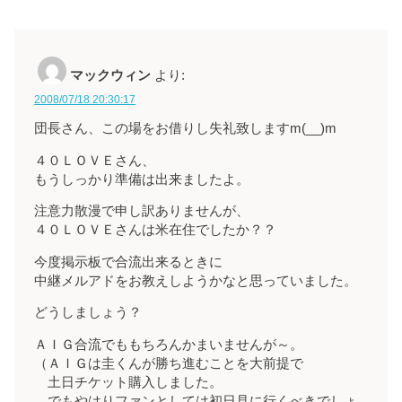
マックウィン
より:
2008/07/18 20:30:17
団長さん、この場をお借りし失礼致しますm(__)m
４０ＬＯＶＥさん、
もうしっかり準備は出来ましたよ。
注意力散漫で申し訳ありませんが、
４０ＬＯＶＥさんは米在住でしたか？？
今度掲示板で合流出来るときに
中継メルアドをお教えしようかなと思っていました。
どうしましょう？
ＡＩＧ合流でももちろんかまいませんが～。
（ＡＩＧは圭くんが勝ち進むことを大前提で
土日チケット購入しました。
でもやはりファンとしては初日見に行くべきでしょ