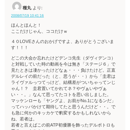
種丸
より:
2008/07/19 10:41:16
ほんとほんと！
ここだけじゃん、ココだけｗ
４０LOVEさんのおかげですよ、ありがとうございま
す！！！
どこの大会か忘れたけどデンコ先生（ダヴィデンコ）
と対戦していた時の動画を今は無き「ステージ６」で
見たときは凄かったけどなぁ・・・負けたけど。正直
デルレイの前だった（と、思うが・・）から「圭君は
ライヴァルっつてっけど、結構差がついちゃってンじ
ゃん！？ 圭君置いてかれてネ？やヴぁいやヴぁ
い・・。」なんて思ってたコトを思い出しました。
マッケンローも「ヤングよ、お前がNo.1になるンだ」
ってハッパかけて期待してたと思うんだけど・・。で
も急に何かのキッカケで豹変するかもしれないから
ね、若者は。
若者と言えばこの前ATP初優勝を飾ったデルポトロも