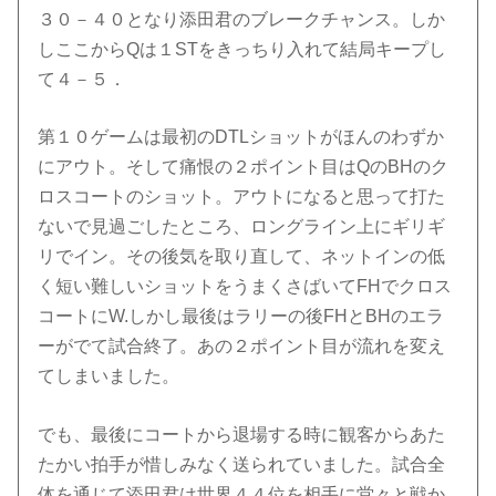
３０－４０となり添田君のブレークチャンス。しか
しここからQは１STをきっちり入れて結局キープし
て４－５．
第１０ゲームは最初のDTLショットがほんのわずか
にアウト。そして痛恨の２ポイント目はQのBHのク
ロスコートのショット。アウトになると思って打た
ないで見過ごしたところ、ロングライン上にギリギ
リでイン。その後気を取り直して、ネットインの低
く短い難しいショットをうまくさばいてFHでクロス
コートにW.しかし最後はラリーの後FHとBHのエラ
ーがでて試合終了。あの２ポイント目が流れを変え
てしまいました。
でも、最後にコートから退場する時に観客からあた
たかい拍手が惜しみなく送られていました。試合全
体を通じて添田君は世界４４位を相手に堂々と戦か