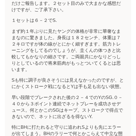
だけご報告します。２セット目のみで大まかな感想だ
けですが、ご了承下さい。
１セットは６－２でS.
まず約１年ぶりに見たヤングの体格が非常に華奢なま
まなのに驚きました。身長は１８２センチ、体重は７
２キロですが体の線がとにかく細すぎます。筋力トレ
ーニングをしてるのでしょうが、圭くんの体つきと比
較してもかなりの細さです。ご両親共にかなりどっし
りとしているので将来筋肉がもっとついてくるとは思
います。
Sも特に調子が良さそうには見えなかったのですが、と
にかくストローク戦になるとYは手も足も出ない状態。
早い段階でブレークされた後の２－４でのYのSG.０－
４０から３ポイント連続でネットプレーを成功させデ
ュース。何とかこのSGはキープ。ストロークで得点で
きないので、ネットに出ざるを得ないY.
特にBHに打たれると守りに追われSよりも先にエラー
が出てしまう。BHのラリーで何とかこらえて中立な態