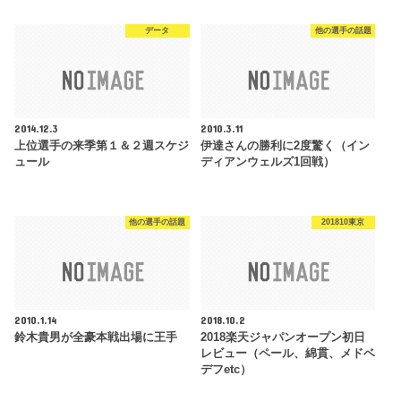
データ
他の選手の話題
2014.12.3
2010.3.11
上位選手の来季第１＆２週スケジ
伊達さんの勝利に2度驚く（イン
ュール
ディアンウェルズ1回戦）
他の選手の話題
201810東京
2010.1.14
2018.10.2
鈴木貴男が全豪本戦出場に王手
2018楽天ジャパンオープン初日
レビュー（ペール、綿貫、メドベ
デフetc）