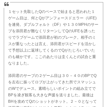
１セット先取したQのペースで始まると思われた１
ゲーム目は、何とQがアンフォースドエラー（UFE)
を連発。ダブルフォルト（DF）や１３０MPHのサー
ブを添田君が難なくリターンしてQのUFEを誘った
りでラブゲームで添田君が初のブレーク。相手のミ
スが重なったとは言え、添田君がスピードを活かし
て予想以上に返球してくるのでQがたじろいでいた
のも確かです。ここのあたりは圭くんとの試合と重
なりました。
添田君のサーブの２ゲーム目は３０－４０のBPでQ
を左右に振ってロブが上がってきた所でスマッシュ
のWでデュース。素晴らしいポイントの組み立てで
BPを凌ぎ観客も大きな声援を送りました。最後は
BHを攻めてQのショットがネット。２－０となって