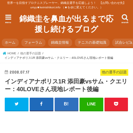
世界一を目指すプロテニスプレーヤー、錦織圭選手を応援しよう！ 【お問い合わせ先】
urryy★keinishikori.info （★を@に変えてください。）
錦織圭を鼻血が出るまで応
menu
search
援し続けるブログ
ホーム
フォーラム
錦織圭情報
テニスの基礎知識
試合レビ
HOME
他の選手の話題
インディアナポリス1R 添田豪vsサム・クエリー：40LOVEさん現地レポート後編
2008.07.17
他の選手の話題
インディアナポリス1R 添田豪vsサム・クエリ
ー：40LOVEさん現地レポート後編
LINE