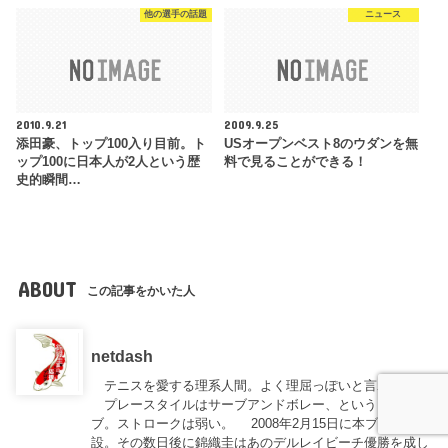
他の選手の話題
ニュース
2010.9.21
2009.9.25
添田豪、トップ100入り目前。ト
USオープンベスト8のウダンを無
ップ100に日本人が2人という歴
料で見ることができる！
史的瞬間…
ABOUT
この記事をかいた人
netdash
テニスを愛する理系人間。よく理屈っぽいと言われる。
プレースタイルはサーブアンドボレー、というよりサー
ブ。ストロークは弱い。 2008年2月15日に本ブログを開
設。その数日後に錦織圭はあのデルレイビーチ優勝を成し