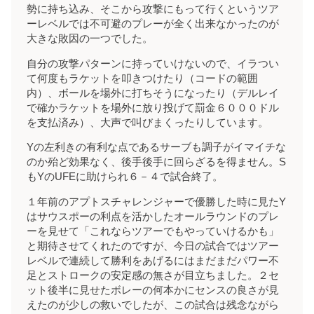
勢に持ち込み、そこから攻撃にもって行くというツア
ーレベルでは不可避のプレーが全く出来なかったのが
大きな敗因の一つでした。
自分の攻撃パターンに持っていけないので、イラつい
て何度もラケットを叩きつけたり（コードの範囲
内）、ボールを場外に打ちそうになったり（デルレイ
で確かラケットを場外に放り投げて罰金６０００ドル
を支払済み）、大声で叫びまくったりしています。
Yの左利きの有利な点であるサーブも調子がイマイチな
のか殆ど効果なく、後手後手に回らざるを得ません。S
もYのUFEに助けられ６－４で試合終了。
１年前のアプトスチャレンジャーで優勝した時に見たY
はサウスポーの利点を活かしたオールラウンドのプレ
ーを見せて「これならツアーでもやっていけるかも」
と期待させてくれたのですが、今日の試合ではツアー
レベルで連続して勝利をあげるにはまだまだパワー不
足とストロークの安定感の無さが目立ちました。２セ
ット後半に見せたボレーの何本かにセンスの良さが見
えたのが少しの救いでしたが、この試合は残念ながら