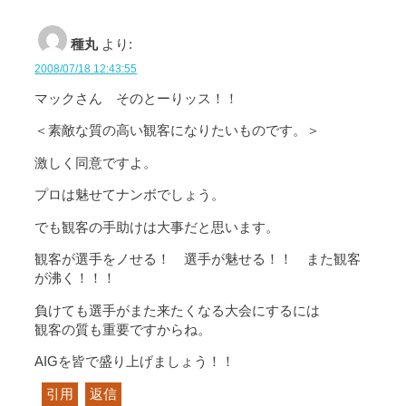
種丸
より:
2008/07/18 12:43:55
マックさん そのとーりッス！！
＜素敵な質の高い観客になりたいものです。＞
激しく同意ですよ。
プロは魅せてナンボでしょう。
でも観客の手助けは大事だと思います。
観客が選手をノせる！ 選手が魅せる！！ また観客
が沸く！！！
負けても選手がまた来たくなる大会にするには
観客の質も重要ですからね。
AIGを皆で盛り上げましょう！！
引用
返信