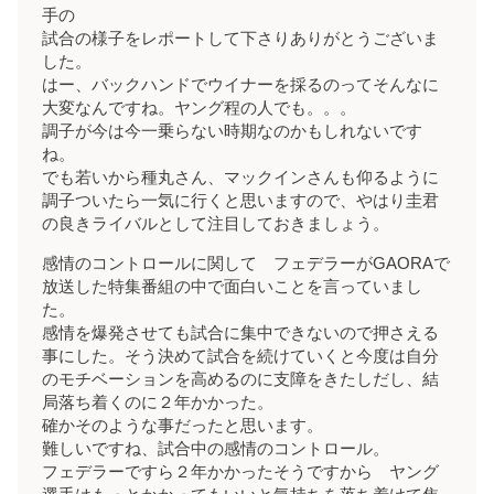
手の
試合の様子をレポートして下さりありがとうございま
した。
はー、バックハンドでウイナーを採るのってそんなに
大変なんですね。ヤング程の人でも。。。
調子が今は今一乗らない時期なのかもしれないです
ね。
でも若いから種丸さん、マックインさんも仰るように
調子ついたら一気に行くと思いますので、やはり圭君
の良きライバルとして注目しておきましょう。
感情のコントロールに関して フェデラーがGAORAで
放送した特集番組の中で面白いことを言っていまし
た。
感情を爆発させても試合に集中できないので押さえる
事にした。そう決めて試合を続けていくと今度は自分
のモチベーションを高めるのに支障をきたしだし、結
局落ち着くのに２年かかった。
確かそのような事だったと思います。
難しいですね、試合中の感情のコントロール。
フェデラーですら２年かかったそうですから ヤング