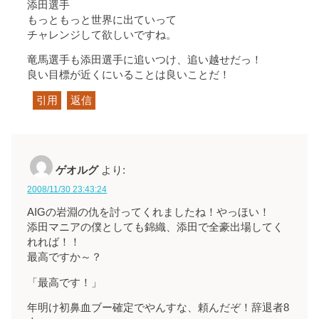
添田選手
もっともっと世界に出ていって
チャレンジして欲しいですね。
竜馬選手も添田選手に追いつけ、追い越せだっ！
良い目標が近くにいることは良いことだ！
引用
返信
ゲオルグ
より:
2008/11/30 23:43:24
AIGの岩淵の仇を討ってくれましたね！やっほい！
添田マニアの僕としても錦織、添田で全豪出場してく
れれば！！
最高ですか～？
「最高です！」
年明け初鼻血ブー確定でやんすな、頼んだぞ！辞退者8