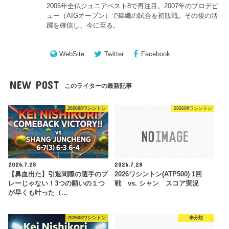
2006年全仏ジュニアベスト8で再注目。2007年のプロデビ
ュー（AIGオープン）で錦織の試合を初観戦。その後の活
躍を確信し、今に至る。
WebSite
Twitter
Facebook
NEW POST
このライターの最新記事
202608ワシントン
202608ワシントン
2026.7.28
2026.7.28
【鼻血出た】引退間際の選手のプ
2026ワシントン(ATP500) 1回
レーじゃない！3つの願いの１つ
戦 vs. シャン スコア実況
が早くも叶った（…
202608ワシントン
未分類