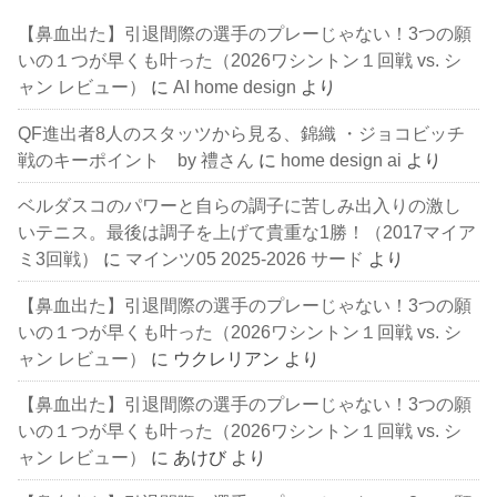
【鼻血出た】引退間際の選手のプレーじゃない！3つの願
いの１つが早くも叶った（2026ワシントン１回戦 vs. シ
ャン レビュー）
に
AI home design
より
QF進出者8人のスタッツから見る、錦織 ・ジョコビッチ
戦のキーポイント by 禮さん
に
home design ai
より
ベルダスコのパワーと自らの調子に苦しみ出入りの激し
いテニス。最後は調子を上げて貴重な1勝！（2017マイア
ミ3回戦）
に
マインツ05 2025-2026 サード
より
【鼻血出た】引退間際の選手のプレーじゃない！3つの願
いの１つが早くも叶った（2026ワシントン１回戦 vs. シ
ャン レビュー）
に
ウクレリアン
より
【鼻血出た】引退間際の選手のプレーじゃない！3つの願
いの１つが早くも叶った（2026ワシントン１回戦 vs. シ
ャン レビュー）
に
あけび
より