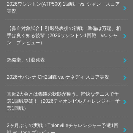
2026ワシントン(ATP500) 1回戦 vs. シャン スコア
実況
【鼻血対象試合】引退発表後の初戦、準備は万端、相
手は良く知る後輩（2026ワシントン1回戦 vs. シャ
ン プレビュー）
錦織圭、引退発表
2026サバンナ CH2回戦 vs. ケネディ スコア実況
直近2大会とは錦織の状態が違う。軽快なテニスで予
選1回戦突破！（2026ティオンビルチャレンジャー予
選1回戦）
2ヶ月ぶりの実戦！Thionvilleチャレンジャー予選1回
戦 vs. Jade プレビュー