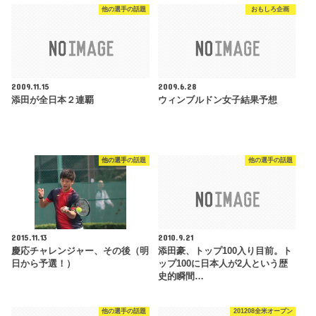
他の選手の話題
おもしろ企画
2009.11.15
2009.6.28
添田が全日本２連覇
ウィンブルドン女子結果予想
他の選手の話題
他の選手の話題
2015.11.13
2010.9.21
慶応チャレンジャー、その後（明
添田豪、トップ100入り目前。ト
日から予選！）
ップ100に日本人が2人という歴
史的瞬間…
他の選手の話題
201208全米オープン