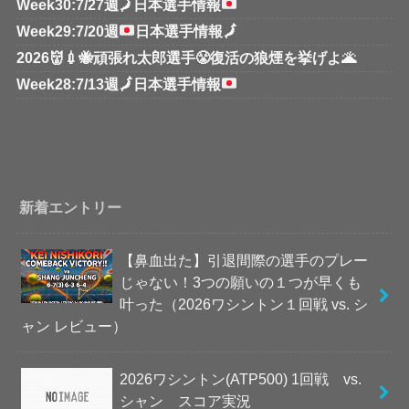
Week30:7/27週
🗾
日本選手情報
Week29:7/20週
日本選手情報
🗾
2026👹💉🐝頑張れ太郎選手😤復活の狼煙を挙げよ🌋
Week28:7/13週
🗾
日本選手情報
新着エントリー
【鼻血出た】引退間際の選手のプレー
じゃない！3つの願いの１つが早くも
叶った（2026ワシントン１回戦 vs. シ
ャン レビュー）
2026ワシントン(ATP500) 1回戦 vs.
シャン スコア実況