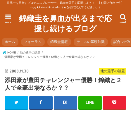
世界一を目指すプロテニスプレーヤー、錦織圭選手を応援しよう！ 【お問い合わせ先】
urryy★keinishikori.info （★を@に変えてください。）
錦織圭を鼻血が出るまで応
menu
search
援し続けるブログ
ホーム
フォーラム
錦織圭情報
テニスの基礎知識
試合レビ
HOME
他の選手の話題
添田豪が豊田チャレンジャー優勝！錦織と２人で全豪出場なるか？？
2008.11.30
他の選手の話題
添田豪が豊田チャレンジャー優勝！錦織と２
人で全豪出場なるか？？
LINE