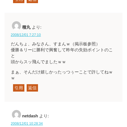
種丸
より:
2008/12/01 7:27:10
だんちょ、みなさん、すまんｗ（掲示板参照）
優勝＆リーに勝利で興奮して昨年の失効ポイントのこ
と
頭からスッ飛んでましたｗｗ
まぁ、そんだけ嬉しかったっつぅーことで許してねｗ
ｗ
引用
返信
netdash
より:
2008/12/01 10:28:34